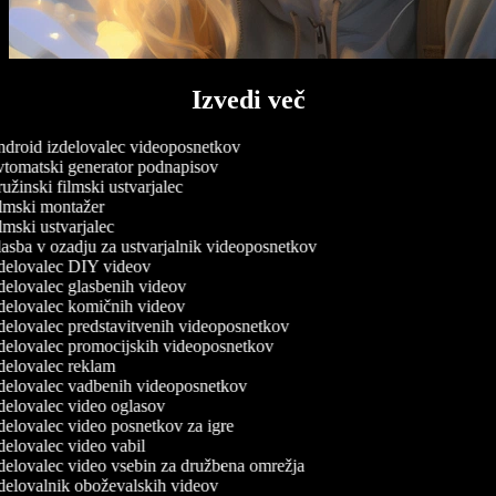
Izvedi več
droid izdelovalec videoposnetkov
tomatski generator podnapisov
žinski filmski ustvarjalec
lmski montažer
mski ustvarjalec
asba v ozadju za ustvarjalnik videoposnetkov
delovalec DIY videov
delovalec glasbenih videov
delovalec komičnih videov
delovalec predstavitvenih videoposnetkov
delovalec promocijskih videoposnetkov
delovalec reklam
delovalec vadbenih videoposnetkov
delovalec video oglasov
delovalec video posnetkov za igre
elovalec video vabil
delovalec video vsebin za družbena omrežja
delovalnik oboževalskih videov