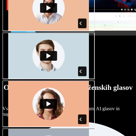
Ogromna izbira moških in ženskih glasov
ter naglasov
Vsak projekt je unikaten. Izbirajte med stotinami AI glasov in
naglasov ter jih prilagodite po svoje.