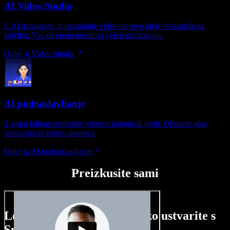
AI Video Studio
Z AI ustvarjajte in montirajte videe od prve ideje do končnega
izdelka. Vse na enem mestu za video produkcijo.
Oglej si Video Studio
AI podnaslavljanje
Z enim klikom prevedite video v katerikoli jezik. Ohranite glas,
intonacijo in tempo govorca.
Oglej si AI podnaslavljanje
Preizkusite sami
Le nekaj primerov, kaj lahko ustvarite s
Speechify Studio.