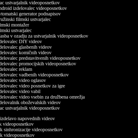
c ustvarjalnik videoposnetkov
droid izdelovalec videoposnetkov
tomatski generator podnapisov
žinski filmski ustvarjalec
lmski montažer
mski ustvarjalec
asba v ozadju za ustvarjalnik videoposnetkov
delovalec DIY videov
delovalec glasbenih videov
delovalec komičnih videov
delovalec predstavitvenih videoposnetkov
delovalec promocijskih videoposnetkov
delovalec reklam
delovalec vadbenih videoposnetkov
delovalec video oglasov
delovalec video posnetkov za igre
elovalec video vabil
delovalec video vsebin za družbena omrežja
delovalnik oboževalskih videov
c ustvarjalnik videoposnetkov
a izdelavo napovednih videov
nik videoposnetkov
nik sinhronizacije videoposnetkov
nik videoposnetkov