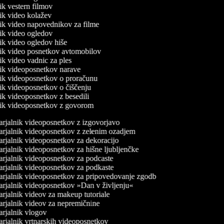
nik vestern filmov
nik video kolažev
lnik video napovednikov za filme
lnik video ogledov
nik video ogledov hiše
lnik video posnetkov avtomobilov
nik video vadnic za ples
lnik videoposnetkov narave
lnik videoposnetkov o proračunu
lnik videoposnetkov o čiščenju
nik videoposnetkov z besedili
lnik videoposnetkov z govorom
rjalnik videoposnetkov z izgovorjavo
rjalnik videoposnetkov z zelenim ozadjem
rjalnik videoposnetkov za dekoracijo
rjalnik videoposnetkov za hišne ljubljenčke
rjalnik videoposnetkov za podcaste
rjalnik videoposnetkov za podkaste
rjalnik videoposnetkov za pripovedovanje zgodb
rjalnik videoposnetkov »Dan v življenju«
rjalnik videov za makeup tutoriale
rjalnik videov za nepremičnine
rjalnik vlogov
rjalnik vrtnarskih videoposnetkov