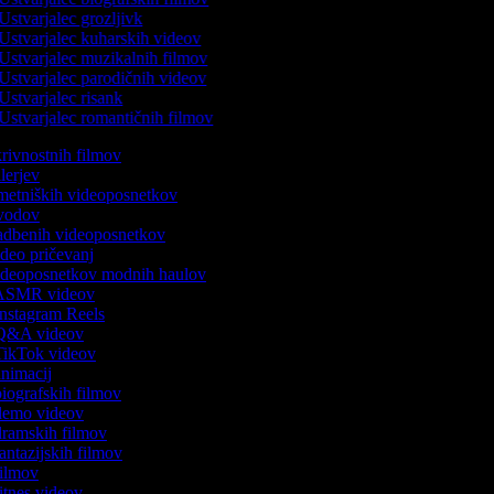
Ustvarjalec grozljivk
Ustvarjalec kuharskih videov
Ustvarjalec muzikalnih filmov
Ustvarjalec parodičnih videov
Ustvarjalec risank
Ustvarjalec romantičnih filmov
skrivnostnih filmov
rilerjev
umetniških videoposnetkov
 uvodov
vadbenih videoposnetkov
video pričevanj
 videoposnetkov modnih haulov
k ASMR videov
 Instagram Reels
k Q&A videov
 TikTok videov
 animacij
 biografskih filmov
k demo videov
 dramskih filmov
fantazijskih filmov
 filmov
fitnes videov