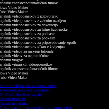
rjalnik znanstvenofantastičnih filmov
ows Video Maker
ube Video Maker
rjalnik videoposnetkov z izgovorjavo
rjalnik videoposnetkov z zelenim ozadjem
rjalnik videoposnetkov za dekoracijo
rjalnik videoposnetkov za hišne ljubljenčke
rjalnik videoposnetkov za podcaste
rjalnik videoposnetkov za podkaste
rjalnik videoposnetkov za pripovedovanje zgodb
rjalnik videoposnetkov »Dan v življenju«
rjalnik videov za makeup tutoriale
rjalnik videov za nepremičnine
rjalnik vlogov
rjalnik vrtnarskih videoposnetkov
rjalnik znanstvenofantastičnih filmov
ows Video Maker
ube Video Maker
Android izdelovalec videoposnetkov
Avtomatski generator podnapisov
Družinski filmski ustvarjalec
Filmski montažer
Filmski ustvarjalec
Glasba v ozadju za ustvarjalnik videoposnetkov