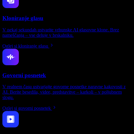
Kloniranje glasu
V nekaj sekundah ustvarite vrhunske AI glasovne klone. Brez
nameščanja – vse deluje v brskalniku.
Oglej si kloniranje glasu
Govorni posnetek
V realnem času ustvarjajte govorne posnetke naravne kakovosti z
AI. Berite besedila, videe, predstavitve – karkoli – v poljubnem
slogu.
Oglej si govorni posnetek