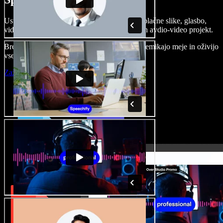
Ustvarjajte govorne posnetke, dodajajte brezplačne slike, glasbo,
videe, klonirajte svoj glas in pripravite celoten avdio-video projekt.
Brez učenja in kar iz brskalnika ustvarjalci premikajo meje in oživijo
vse ideje.
Zaženi Studio