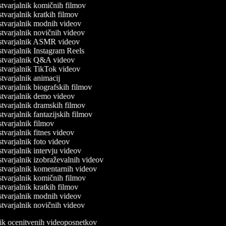
tvarjalnik komičnih filmov
varjalnik kratkih filmov
tvarjalnik modnih videov
tvarjalnik novičnih videov
tvarjalnik ASMR videov
tvarjalnik Instagram Reels
tvarjalnik Q&A videov
tvarjalnik TikTok videov
varjalnik animacij
varjalnik biografskih filmov
tvarjalnik demo videov
tvarjalnik dramskih filmov
varjalnik fantazijskih filmov
tvarjalnik filmov
varjalnik fitnes videov
varjalnik foto videov
varjalnik intervju videov
tvarjalnik izobraževalnih videov
tvarjalnik komentarnih videov
tvarjalnik komičnih filmov
varjalnik kratkih filmov
tvarjalnik modnih videov
tvarjalnik novičnih videov
lnik ocenitvenih videoposnetkov