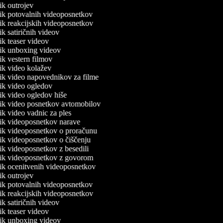
nik outrojev
lnik potovalnih videoposnetkov
nik reakcijskih videoposnetkov
nik satiričnih videov
nik teaser videov
lnik unboxing videov
nik vestern filmov
nik video kolažev
lnik video napovednikov za filme
lnik video ogledov
nik video ogledov hiše
lnik video posnetkov avtomobilov
nik video vadnic za ples
lnik videoposnetkov narave
lnik videoposnetkov o proračunu
lnik videoposnetkov o čiščenju
nik videoposnetkov z besedili
lnik videoposnetkov z govorom
lnik ocenitvenih videoposnetkov
nik outrojev
lnik potovalnih videoposnetkov
nik reakcijskih videoposnetkov
nik satiričnih videov
nik teaser videov
lnik unboxing videov