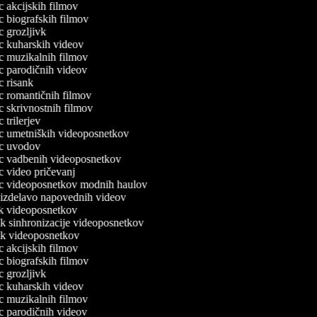
ec akcijskih filmov
ec biografskih filmov
ec grozljivk
lec kuharskih videov
lec muzikalnih filmov
lec parodičnih videov
ec risank
ec romantičnih filmov
ec skrivnostnih filmov
ec trilerjev
lec umetniških videoposnetkov
lec uvodov
lec vadbenih videoposnetkov
ec video pričevanj
lec videoposnetkov modnih haulov
a izdelavo napovednih videov
nik videoposnetkov
nik sinhronizacije videoposnetkov
nik videoposnetkov
ec akcijskih filmov
ec biografskih filmov
ec grozljivk
lec kuharskih videov
lec muzikalnih filmov
lec parodičnih videov