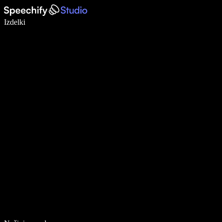
Pišite 5× hitreje z narekovanjem
Izdelki
Več o tem