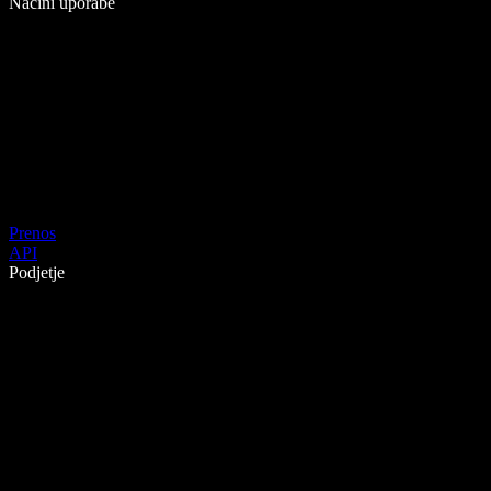
Načini uporabe
Prenos
API
Podjetje