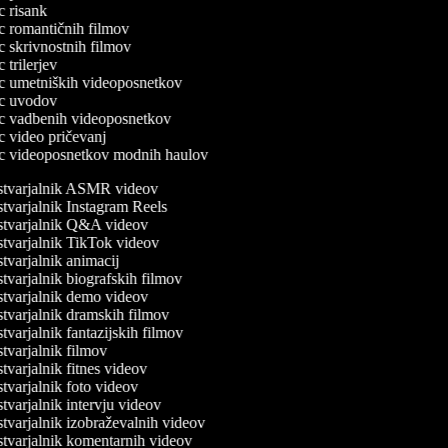
ec risank
ec romantičnih filmov
ec skrivnostnih filmov
ec trilerjev
lec umetniških videoposnetkov
lec uvodov
lec vadbenih videoposnetkov
ec video pričevanj
lec videoposnetkov modnih haulov
tvarjalnik ASMR videov
tvarjalnik Instagram Reels
tvarjalnik Q&A videov
tvarjalnik TikTok videov
varjalnik animacij
varjalnik biografskih filmov
tvarjalnik demo videov
tvarjalnik dramskih filmov
varjalnik fantazijskih filmov
tvarjalnik filmov
varjalnik fitnes videov
varjalnik foto videov
varjalnik intervju videov
tvarjalnik izobraževalnih videov
tvarjalnik komentarnih videov