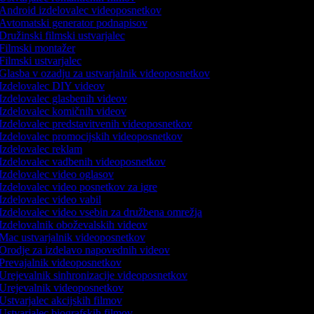
Android izdelovalec videoposnetkov
Avtomatski generator podnapisov
Družinski filmski ustvarjalec
Filmski montažer
Filmski ustvarjalec
Glasba v ozadju za ustvarjalnik videoposnetkov
Izdelovalec DIY videov
Izdelovalec glasbenih videov
Izdelovalec komičnih videov
Izdelovalec predstavitvenih videoposnetkov
Izdelovalec promocijskih videoposnetkov
Izdelovalec reklam
Izdelovalec vadbenih videoposnetkov
Izdelovalec video oglasov
Izdelovalec video posnetkov za igre
Izdelovalec video vabil
Izdelovalec video vsebin za družbena omrežja
Izdelovalnik oboževalskih videov
Mac ustvarjalnik videoposnetkov
Orodje za izdelavo napovednih videov
Prevajalnik videoposnetkov
Urejevalnik sinhronizacije videoposnetkov
Urejevalnik videoposnetkov
Ustvarjalec akcijskih filmov
Ustvarjalec biografskih filmov