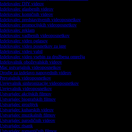
Izdelovalec DIY videov
Izdelovalec glasbenih videov
Izdelovalec komičnih videov
Izdelovalec predstavitvenih videoposnetkov
Izdelovalec promocijskih videoposnetkov
Izdelovalec reklam
Izdelovalec vadbenih videoposnetkov
Izdelovalec video oglasov
Izdelovalec video posnetkov za igre
Izdelovalec video vabil
Izdelovalec video vsebin za družbena omrežja
Izdelovalnik oboževalskih videov
Mac ustvarjalnik videoposnetkov
Orodje za izdelavo napovednih videov
Prevajalnik videoposnetkov
Urejevalnik sinhronizacije videoposnetkov
Urejevalnik videoposnetkov
Ustvarjalec akcijskih filmov
Ustvarjalec biografskih filmov
Ustvarjalec grozljivk
Ustvarjalec kuharskih videov
Ustvarjalec muzikalnih filmov
Ustvarjalec parodičnih videov
Ustvarjalec risank
Ustvarjalec romantičnih filmov