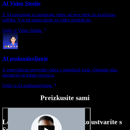
AI Video Studio
Z AI ustvarjajte in montirajte videe od prve ideje do končnega
izdelka. Vse na enem mestu za video produkcijo.
Oglej si Video Studio
AI podnaslavljanje
Z enim klikom prevedite video v katerikoli jezik. Ohranite glas,
intonacijo in tempo govorca.
Oglej si AI podnaslavljanje
Preizkusite sami
Le nekaj primerov, kaj lahko ustvarite s
Speechify Studio.