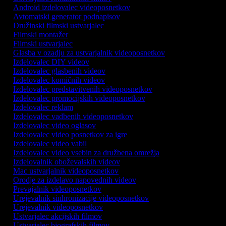
Android izdelovalec videoposnetkov
Avtomatski generator podnapisov
Družinski filmski ustvarjalec
Filmski montažer
Filmski ustvarjalec
Glasba v ozadju za ustvarjalnik videoposnetkov
Izdelovalec DIY videov
Izdelovalec glasbenih videov
Izdelovalec komičnih videov
Izdelovalec predstavitvenih videoposnetkov
Izdelovalec promocijskih videoposnetkov
Izdelovalec reklam
Izdelovalec vadbenih videoposnetkov
Izdelovalec video oglasov
Izdelovalec video posnetkov za igre
Izdelovalec video vabil
Izdelovalec video vsebin za družbena omrežja
Izdelovalnik oboževalskih videov
Mac ustvarjalnik videoposnetkov
Orodje za izdelavo napovednih videov
Prevajalnik videoposnetkov
Urejevalnik sinhronizacije videoposnetkov
Urejevalnik videoposnetkov
Ustvarjalec akcijskih filmov
Ustvarjalec biografskih filmov