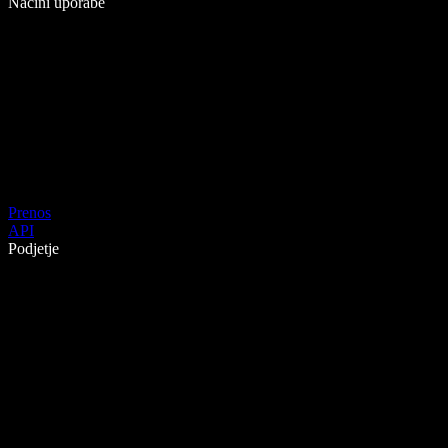
Načini uporabe
Prenos
API
Podjetje