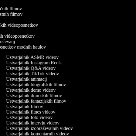
tičnih filmov
ostnih filmov
ev
iških videoposnetkov
ov
enih videoposnetkov
 pričevanj
oposnetkov modnih haulov
Ustvarjalnik ASMR videov
Ustvarjalnik Instagram Reels
Ustvarjalnik Q&A videov
Ustvarjalnik TikTok videov
Ustvarjalnik animacij
Ustvarjalnik biografskih filmov
Ustvarjalnik demo videov
Ustvarjalnik dramskih filmov
Ustvarjalnik fantazijskih filmov
Ustvarjalnik filmov
Ustvarjalnik fitnes videov
Ustvarjalnik foto videov
Ustvarjalnik intervju videov
Ustvarjalnik izobraževalnih videov
Ustvarjalnik komentarnih videov