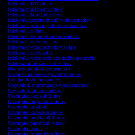
Izdelovalec DIY videov
Izdelovalec glasbenih videov
Izdelovalec komičnih videov
Izdelovalec predstavitvenih videoposnetkov
Izdelovalec promocijskih videoposnetkov
Izdelovalec reklam
Izdelovalec vadbenih videoposnetkov
Izdelovalec video oglasov
Izdelovalec video posnetkov za igre
Izdelovalec video vabil
Izdelovalec video vsebin za družbena omrežja
Izdelovalnik oboževalskih videov
Mac ustvarjalnik videoposnetkov
Orodje za izdelavo napovednih videov
Prevajalnik videoposnetkov
Urejevalnik sinhronizacije videoposnetkov
Urejevalnik videoposnetkov
Ustvarjalec akcijskih filmov
Ustvarjalec biografskih filmov
Ustvarjalec grozljivk
Ustvarjalec kuharskih videov
Ustvarjalec muzikalnih filmov
Ustvarjalec parodičnih videov
Ustvarjalec risank
Ustvarjalec romantičnih filmov