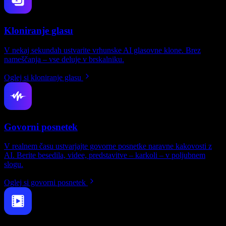
Kloniranje glasu
V nekaj sekundah ustvarite vrhunske AI glasovne klone. Brez
nameščanja – vse deluje v brskalniku.
Oglej si kloniranje glasu
Govorni posnetek
V realnem času ustvarjajte govorne posnetke naravne kakovosti z
AI. Berite besedila, videe, predstavitve – karkoli – v poljubnem
slogu.
Oglej si govorni posnetek