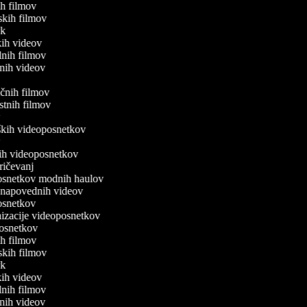
kih filmov
afskih filmov
ivk
skih videov
alnih filmov
ičnih videov
tičnih filmov
ostnih filmov
ev
iških videoposnetkov
ov
enih videoposnetkov
 pričevanj
oposnetkov modnih haulov
vo napovednih videov
posnetkov
onizacije videoposnetkov
oposnetkov
kih filmov
afskih filmov
ivk
skih videov
alnih filmov
ičnih videov