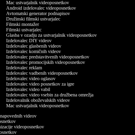
Mac ustvarjalnik videoposnetkov
Android izdelovalec videoposnetkov
Avtomatski generator podnapisov
Družinski filmski ustvarjalec
Filmski montažer
Filmski ustvarjalec
Glasba v ozadju za ustvarjalnik videoposnetkov
Izdelovalec DIY videov
Izdelovalec glasbenih videov
Izdelovalec komičnih videov
Izdelovalec predstavitvenih videoposnetkov
Izdelovalec promocijskih videoposnetkov
Izdelovalec reklam
Izdelovalec vadbenih videoposnetkov
Izdelovalec video oglasov
Izdelovalec video posnetkov za igre
Izdelovalec video vabil
Izdelovalec video vsebin za družbena omrežja
Izdelovalnik oboževalskih videov
Mac ustvarjalnik videoposnetkov
vo napovednih videov
posnetkov
onizacije videoposnetkov
oposnetkov