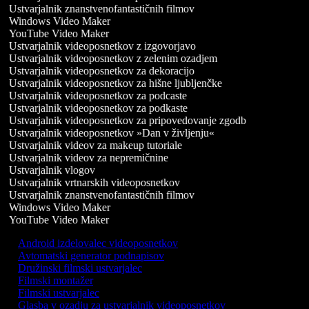
Ustvarjalnik znanstvenofantastičnih filmov
Windows Video Maker
YouTube Video Maker
Ustvarjalnik videoposnetkov z izgovorjavo
Ustvarjalnik videoposnetkov z zelenim ozadjem
Ustvarjalnik videoposnetkov za dekoracijo
Ustvarjalnik videoposnetkov za hišne ljubljenčke
Ustvarjalnik videoposnetkov za podcaste
Ustvarjalnik videoposnetkov za podkaste
Ustvarjalnik videoposnetkov za pripovedovanje zgodb
Ustvarjalnik videoposnetkov »Dan v življenju«
Ustvarjalnik videov za makeup tutoriale
Ustvarjalnik videov za nepremičnine
Ustvarjalnik vlogov
Ustvarjalnik vrtnarskih videoposnetkov
Ustvarjalnik znanstvenofantastičnih filmov
Windows Video Maker
YouTube Video Maker
Android izdelovalec videoposnetkov
Avtomatski generator podnapisov
Družinski filmski ustvarjalec
Filmski montažer
Filmski ustvarjalec
Glasba v ozadju za ustvarjalnik videoposnetkov