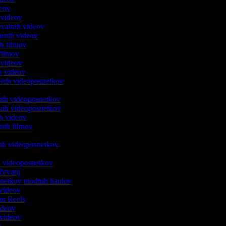
ideov
ju videov
ževalnih videov
tarnih videov
ih filmov
h filmov
h videov
ih videov
tvenih videoposnetkov
ev
alnih videoposnetkov
jskih videoposnetkov
nih videov
stnih filmov
ških videoposnetkov
ih videoposnetkov
ričevanj
osnetkov modnih haulov
 videov
ram Reels
videov
k videov