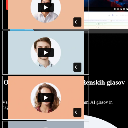
Ogromna izbira moških in ženskih glasov
ter naglasov
Vsak projekt je unikaten. Izbirajte med stotinami AI glasov in
naglasov ter jih prilagodite po svoje.