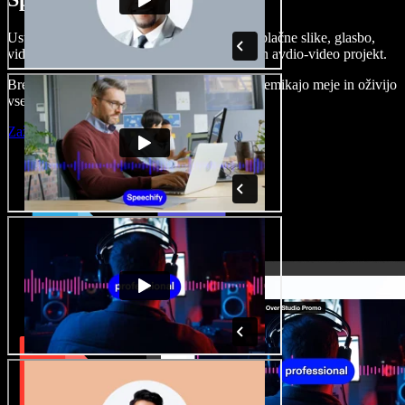
Ustvarjajte govorne posnetke, dodajajte brezplačne slike, glasbo,
videe, klonirajte svoj glas in pripravite celoten avdio-video projekt.
Brez učenja in kar iz brskalnika ustvarjalci premikajo meje in oživijo
vse ideje.
Zaženi Studio