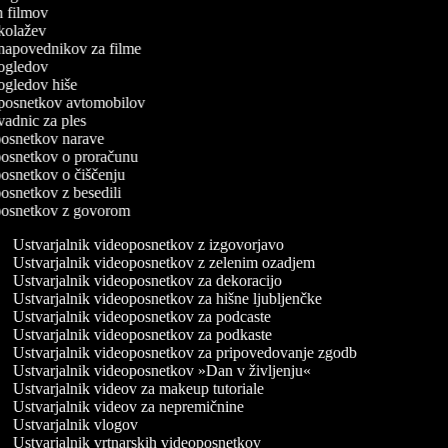
rn filmov
o kolažev
o napovednikov za filme
o ogledov
o ogledov hiše
o posnetkov avtomobilov
 vadnic za ples
oposnetkov narave
oposnetkov o proračunu
oposnetkov o čiščenju
oposnetkov z besedili
eoposnetkov z govorom
Ustvarjalnik videoposnetkov z izgovorjavo
Ustvarjalnik videoposnetkov z zelenim ozadjem
Ustvarjalnik videoposnetkov za dekoracijo
Ustvarjalnik videoposnetkov za hišne ljubljenčke
Ustvarjalnik videoposnetkov za podcaste
Ustvarjalnik videoposnetkov za podkaste
Ustvarjalnik videoposnetkov za pripovedovanje zgodb
Ustvarjalnik videoposnetkov »Dan v življenju«
Ustvarjalnik videov za makeup tutoriale
Ustvarjalnik videov za nepremičnine
Ustvarjalnik vlogov
Ustvarjalnik vrtnarskih videoposnetkov