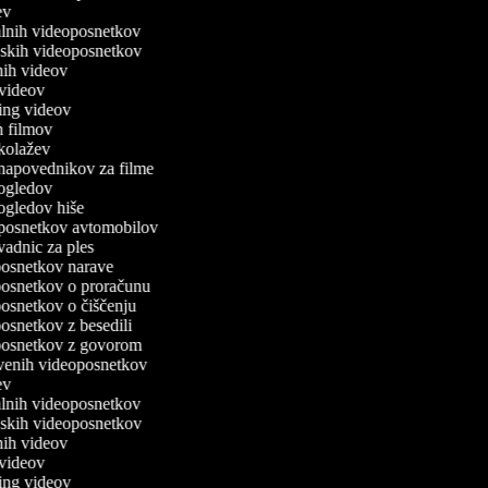
jev
valnih videoposnetkov
cijskih videoposnetkov
ičnih videov
r videov
xing videov
rn filmov
o kolažev
o napovednikov za filme
o ogledov
o ogledov hiše
o posnetkov avtomobilov
 vadnic za ples
oposnetkov narave
oposnetkov o proračunu
oposnetkov o čiščenju
oposnetkov z besedili
eoposnetkov z govorom
itvenih videoposnetkov
jev
valnih videoposnetkov
cijskih videoposnetkov
ičnih videov
r videov
xing videov