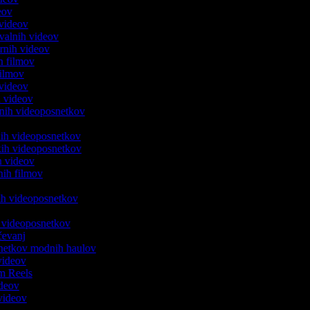
deov
u videov
evalnih videov
arnih videov
ih filmov
 filmov
 videov
ih videov
venih videoposnetkov
v
lnih videoposnetkov
jskih videoposnetkov
ih videov
tnih filmov
kih videoposnetkov
h videoposnetkov
ičevanj
osnetkov modnih haulov
 videov
ram Reels
ideov
 videov