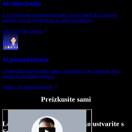
AI Video Studio
Z AI ustvarjajte in montirajte videe od prve ideje do končnega
izdelka. Vse na enem mestu za video produkcijo.
Oglej si Video Studio
AI podnaslavljanje
Z enim klikom prevedite video v katerikoli jezik. Ohranite glas,
intonacijo in tempo govorca.
Oglej si AI podnaslavljanje
Preizkusite sami
Le nekaj primerov, kaj lahko ustvarite s
Speechify Studio.