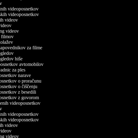
jev
alnih videoposnetkov
ijskih videoposnetkov
čnih videov
r videov
xing videov
rn filmov
 kolažev
 napovednikov za filme
 ogledov
 ogledov hiše
o posnetkov avtomobilov
 vadnic za ples
oposnetkov narave
oposnetkov o proračunu
posnetkov o čiščenju
posnetkov z besedili
oposnetkov z govorom
tvenih videoposnetkov
jev
alnih videoposnetkov
ijskih videoposnetkov
čnih videov
r videov
xing videov