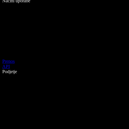
Načini uporabe
Prenos
API
Podjetje