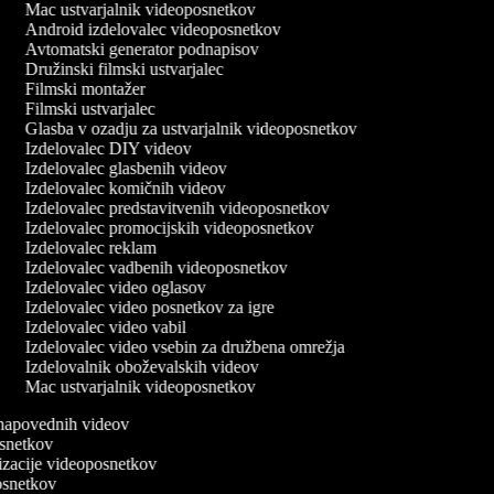
Mac ustvarjalnik videoposnetkov
Android izdelovalec videoposnetkov
Avtomatski generator podnapisov
Družinski filmski ustvarjalec
Filmski montažer
Filmski ustvarjalec
Glasba v ozadju za ustvarjalnik videoposnetkov
Izdelovalec DIY videov
Izdelovalec glasbenih videov
Izdelovalec komičnih videov
Izdelovalec predstavitvenih videoposnetkov
Izdelovalec promocijskih videoposnetkov
Izdelovalec reklam
Izdelovalec vadbenih videoposnetkov
Izdelovalec video oglasov
Izdelovalec video posnetkov za igre
Izdelovalec video vabil
Izdelovalec video vsebin za družbena omrežja
Izdelovalnik oboževalskih videov
Mac ustvarjalnik videoposnetkov
o napovednih videov
posnetkov
nizacije videoposnetkov
posnetkov