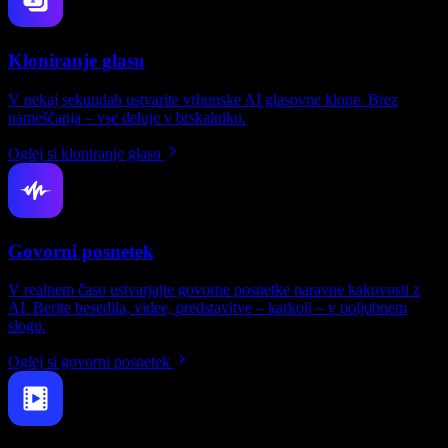
Kloniranje glasu
V nekaj sekundah ustvarite vrhunske AI glasovne klone. Brez
nameščanja – vse deluje v brskalniku.
Oglej si kloniranje glasu
Govorni posnetek
V realnem času ustvarjajte govorne posnetke naravne kakovosti z
AI. Berite besedila, videe, predstavitve – karkoli – v poljubnem
slogu.
Oglej si govorni posnetek