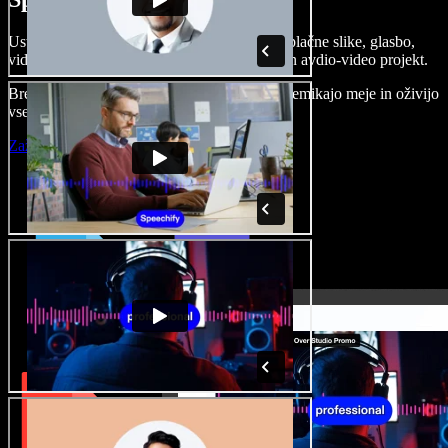
Ustvarjajte govorne posnetke, dodajajte brezplačne slike, glasbo,
videe, klonirajte svoj glas in pripravite celoten avdio-video projekt.
Brez učenja in kar iz brskalnika ustvarjalci premikajo meje in oživijo
vse ideje.
Zaženi Studio