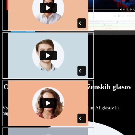
Ogromna izbira moških in ženskih glasov
ter naglasov
Vsak projekt je unikaten. Izbirajte med stotinami AI glasov in
naglasov ter jih prilagodite po svoje.