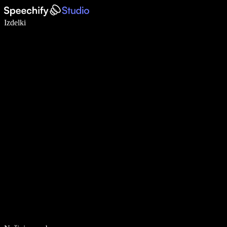
Pišite 5× hitreje z narekovanjem
Izdelki
Več o tem