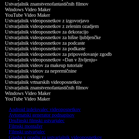
Ustvarjalnik znanstvenofantastičnih filmov
Windows Video Maker
YouTube Video Maker
Ustvarjalnik videoposnetkov z izgovorjavo
Ustvarjalnik videoposnetkov z zelenim ozadjem
Ustvarjalnik videoposnetkov za dekoracijo
Ustvarjalnik videoposnetkov za hišne ljubljenčke
Ustvarjalnik videoposnetkov za podcaste
Ustvarjalnik videoposnetkov za podkaste
Ustvarjalnik videoposnetkov za pripovedovanje zgodb
Ustvarjalnik videoposnetkov »Dan v življenju«
Ustvarjalnik videov za makeup tutoriale
Ustvarjalnik videov za nepremičnine
Ustvarjalnik vlogov
Ustvarjalnik vrtnarskih videoposnetkov
Ustvarjalnik znanstvenofantastičnih filmov
Windows Video Maker
YouTube Video Maker
Android izdelovalec videoposnetkov
Avtomatski generator podnapisov
Družinski filmski ustvarjalec
Filmski montažer
Filmski ustvarjalec
Glasba v ozadju za ustvarjalnik videoposnetkov