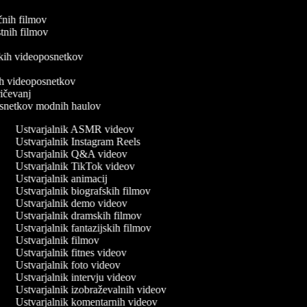
ičnih filmov
ostnih filmov
v
iških videoposnetkov
v
nih videoposnetkov
pričevanj
posnetkov modnih haulov
Ustvarjalnik ASMR videov
Ustvarjalnik Instagram Reels
Ustvarjalnik Q&A videov
Ustvarjalnik TikTok videov
Ustvarjalnik animacij
Ustvarjalnik biografskih filmov
Ustvarjalnik demo videov
Ustvarjalnik dramskih filmov
Ustvarjalnik fantazijskih filmov
Ustvarjalnik filmov
Ustvarjalnik fitnes videov
Ustvarjalnik foto videov
Ustvarjalnik intervju videov
Ustvarjalnik izobraževalnih videov
Ustvarjalnik komentarnih videov