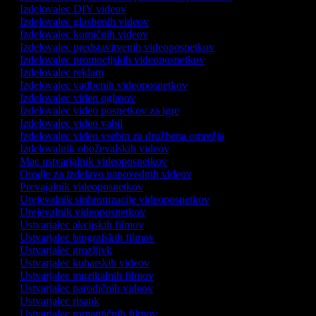
Izdelovalec DIY videov
Izdelovalec glasbenih videov
Izdelovalec komičnih videov
Izdelovalec predstavitvenih videoposnetkov
Izdelovalec promocijskih videoposnetkov
Izdelovalec reklam
Izdelovalec vadbenih videoposnetkov
Izdelovalec video oglasov
Izdelovalec video posnetkov za igre
Izdelovalec video vabil
Izdelovalec video vsebin za družbena omrežja
Izdelovalnik oboževalskih videov
Mac ustvarjalnik videoposnetkov
Orodje za izdelavo napovednih videov
Prevajalnik videoposnetkov
Urejevalnik sinhronizacije videoposnetkov
Urejevalnik videoposnetkov
Ustvarjalec akcijskih filmov
Ustvarjalec biografskih filmov
Ustvarjalec grozljivk
Ustvarjalec kuharskih videov
Ustvarjalec muzikalnih filmov
Ustvarjalec parodičnih videov
Ustvarjalec risank
Ustvarjalec romantičnih filmov