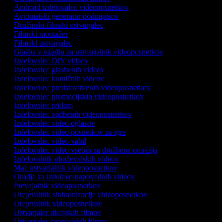
Android izdelovalec videoposnetkov
Avtomatski generator podnapisov
Družinski filmski ustvarjalec
Filmski montažer
Filmski ustvarjalec
Glasba v ozadju za ustvarjalnik videoposnetkov
Izdelovalec DIY videov
Izdelovalec glasbenih videov
Izdelovalec komičnih videov
Izdelovalec predstavitvenih videoposnetkov
Izdelovalec promocijskih videoposnetkov
Izdelovalec reklam
Izdelovalec vadbenih videoposnetkov
Izdelovalec video oglasov
Izdelovalec video posnetkov za igre
Izdelovalec video vabil
Izdelovalec video vsebin za družbena omrežja
Izdelovalnik oboževalskih videov
Mac ustvarjalnik videoposnetkov
Orodje za izdelavo napovednih videov
Prevajalnik videoposnetkov
Urejevalnik sinhronizacije videoposnetkov
Urejevalnik videoposnetkov
Ustvarjalec akcijskih filmov
Ustvarjalec biografskih filmov