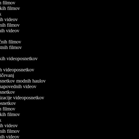
ih filmov
fskih filmov
vk
kih videov
lnih filmov
čnih videov
ičnih filmov
ostnih filmov
v
iških videoposnetkov
v
nih videoposnetkov
pričevanj
posnetkov modnih haulov
o napovednih videov
posnetkov
nizacije videoposnetkov
posnetkov
ih filmov
fskih filmov
vk
kih videov
lnih filmov
čnih videov