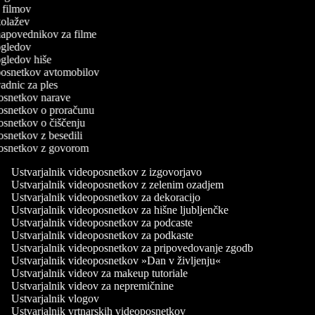
rn filmov
 kolažev
 napovednikov za filme
 ogledov
 ogledov hiše
o posnetkov avtomobilov
 vadnic za ples
oposnetkov narave
oposnetkov o proračunu
posnetkov o čiščenju
posnetkov z besedili
oposnetkov z govorom
Ustvarjalnik videoposnetkov z izgovorjavo
Ustvarjalnik videoposnetkov z zelenim ozadjem
Ustvarjalnik videoposnetkov za dekoracijo
Ustvarjalnik videoposnetkov za hišne ljubljenčke
Ustvarjalnik videoposnetkov za podcaste
Ustvarjalnik videoposnetkov za podkaste
Ustvarjalnik videoposnetkov za pripovedovanje zgodb
Ustvarjalnik videoposnetkov »Dan v življenju«
Ustvarjalnik videov za makeup tutoriale
Ustvarjalnik videov za nepremičnine
Ustvarjalnik vlogov
Ustvarjalnik vrtnarskih videoposnetkov