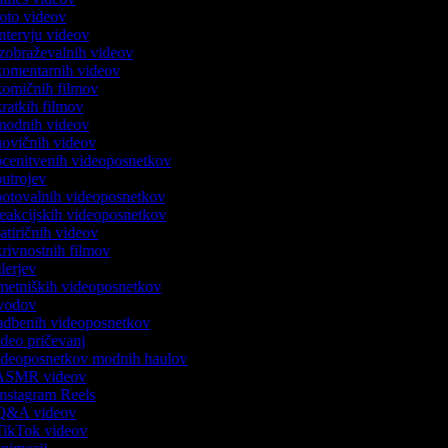
 foto videov
 intervju videov
 izobraževalnih videov
 komentarnih videov
 komičnih filmov
 kratkih filmov
k modnih videov
 novičnih videov
 ocenitvenih videoposnetkov
 outrojev
 potovalnih videoposnetkov
 reakcijskih videoposnetkov
satiričnih videov
skrivnostnih filmov
rilerjev
umetniških videoposnetkov
 uvodov
 vadbenih videoposnetkov
video pričevanj
 videoposnetkov modnih haulov
k ASMR videov
 Instagram Reels
k Q&A videov
 TikTok videov