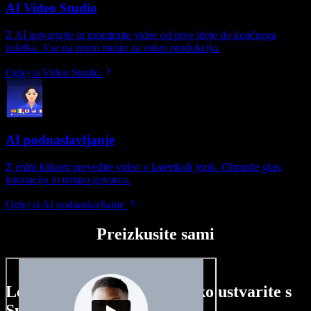
AI Video Studio
Z AI ustvarjajte in montirajte videe od prve ideje do končnega
izdelka. Vse na enem mestu za video produkcijo.
Oglej si Video Studio
AI podnaslavljanje
Z enim klikom prevedite video v katerikoli jezik. Ohranite glas,
intonacijo in tempo govorca.
Oglej si AI podnaslavljanje
Preizkusite sami
Le nekaj primerov, kaj lahko ustvarite s
Speechify Studio.