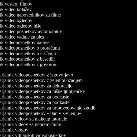
nik vestern filmov
lnik video kolažev
lnik video napovednikov za filme
lnik video ogledov
lnik video ogledov hiše
lnik video posnetkov avtomobilov
nik video vadnic za ples
lnik videoposnetkov narave
lnik videoposnetkov o proračunu
lnik videoposnetkov o čiščenju
nik videoposnetkov z besedili
lnik videoposnetkov z govorom
rjalnik videoposnetkov z izgovorjavo
rjalnik videoposnetkov z zelenim ozadjem
rjalnik videoposnetkov za dekoracijo
rjalnik videoposnetkov za hišne ljubljenčke
rjalnik videoposnetkov za podcaste
rjalnik videoposnetkov za podkaste
rjalnik videoposnetkov za pripovedovanje zgodb
rjalnik videoposnetkov »Dan v življenju«
rjalnik videov za makeup tutoriale
rjalnik videov za nepremičnine
rjalnik vlogov
rjalnik vrtnarskih videoposnetkov