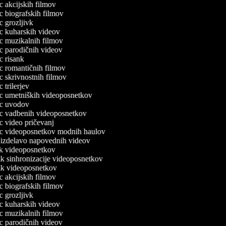
ec akcijskih filmov
ec biografskih filmov
ec grozljivk
lec kuharskih videov
lec muzikalnih filmov
lec parodičnih videov
ec risank
lec romantičnih filmov
ec skrivnostnih filmov
ec trilerjev
lec umetniških videoposnetkov
lec uvodov
lec vadbenih videoposnetkov
ec video pričevanj
lec videoposnetkov modnih haulov
a izdelavo napovednih videov
nik videoposnetkov
nik sinhronizacije videoposnetkov
nik videoposnetkov
ec akcijskih filmov
ec biografskih filmov
ec grozljivk
lec kuharskih videov
lec muzikalnih filmov
lec parodičnih videov