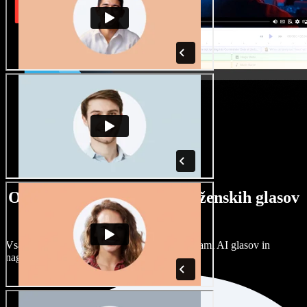
Ogromna izbira moških in ženskih glasov
ter naglasov
Vsak projekt je unikaten. Izbirajte med stotinami AI glasov in
naglasov ter jih prilagodite po svoje.