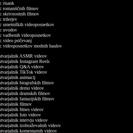
ec risank
lec romantičnih filmov
ec skrivnostnih filmov
ec trilerjev
lec umetniških videoposnetkov
lec uvodov
lec vadbenih videoposnetkov
ec video pričevanj
lec videoposnetkov modnih haulov
tvarjalnik ASMR videov
varjalnik Instagram Reels
tvarjalnik Q&A videov
tvarjalnik TikTok videov
varjalnik animacij
varjalnik biografskih filmov
tvarjalnik demo videov
tvarjalnik dramskih filmov
varjalnik fantazijskih filmov
varjalnik filmov
varjalnik fitnes videov
varjalnik foto videov
varjalnik intervju videov
varjalnik izobraževalnih videov
tvarjalnik komentarnih videov