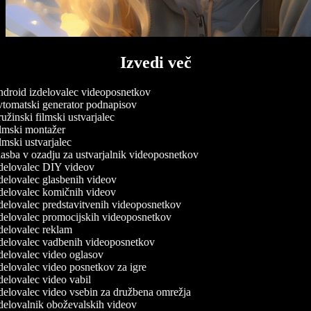
Izvedi več
droid izdelovalec videoposnetkov
tomatski generator podnapisov
žinski filmski ustvarjalec
lmski montažer
mski ustvarjalec
asba v ozadju za ustvarjalnik videoposnetkov
delovalec DIY videov
elovalec glasbenih videov
delovalec komičnih videov
delovalec predstavitvenih videoposnetkov
delovalec promocijskih videoposnetkov
delovalec reklam
delovalec vadbenih videoposnetkov
delovalec video oglasov
elovalec video posnetkov za igre
elovalec video vabil
delovalec video vsebin za družbena omrežja
delovalnik oboževalskih videov