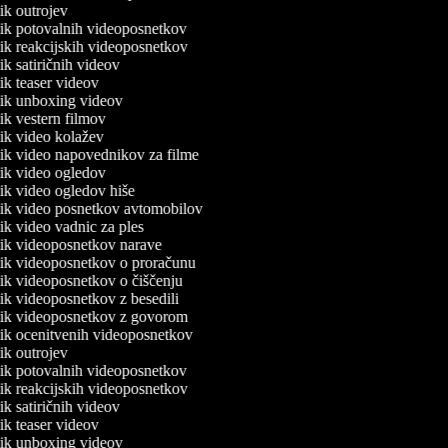
nik outrojev
lnik potovalnih videoposnetkov
lnik reakcijskih videoposnetkov
nik satiričnih videov
nik teaser videov
lnik unboxing videov
nik vestern filmov
lnik video kolažev
lnik video napovednikov za filme
lnik video ogledov
lnik video ogledov hiše
lnik video posnetkov avtomobilov
nik video vadnic za ples
lnik videoposnetkov narave
lnik videoposnetkov o proračunu
lnik videoposnetkov o čiščenju
nik videoposnetkov z besedili
lnik videoposnetkov z govorom
lnik ocenitvenih videoposnetkov
nik outrojev
lnik potovalnih videoposnetkov
lnik reakcijskih videoposnetkov
nik satiričnih videov
nik teaser videov
lnik unboxing videov