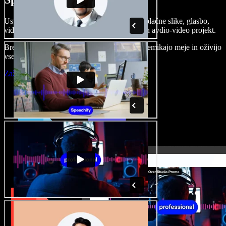
Ustvarjajte govorne posnetke, dodajajte brezplačne slike, glasbo,
videe, klonirajte svoj glas in pripravite celoten avdio-video projekt.
Brez učenja in kar iz brskalnika ustvarjalci premikajo meje in oživijo
vse ideje.
Zaženi Studio