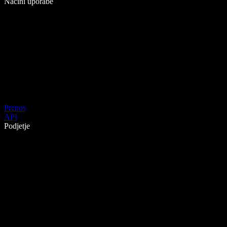
Načini uporabe
Prenos
API
Podjetje