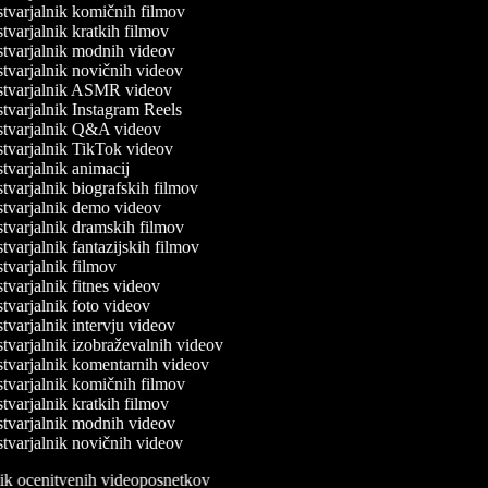
tvarjalnik komičnih filmov
varjalnik kratkih filmov
tvarjalnik modnih videov
varjalnik novičnih videov
tvarjalnik ASMR videov
varjalnik Instagram Reels
tvarjalnik Q&A videov
tvarjalnik TikTok videov
varjalnik animacij
varjalnik biografskih filmov
tvarjalnik demo videov
tvarjalnik dramskih filmov
varjalnik fantazijskih filmov
varjalnik filmov
varjalnik fitnes videov
varjalnik foto videov
varjalnik intervju videov
varjalnik izobraževalnih videov
tvarjalnik komentarnih videov
tvarjalnik komičnih filmov
varjalnik kratkih filmov
tvarjalnik modnih videov
varjalnik novičnih videov
lnik ocenitvenih videoposnetkov