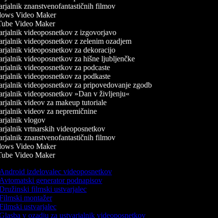
rjalnik znanstvenofantastičnih filmov
ows Video Maker
ube Video Maker
rjalnik videoposnetkov z izgovorjavo
rjalnik videoposnetkov z zelenim ozadjem
rjalnik videoposnetkov za dekoracijo
rjalnik videoposnetkov za hišne ljubljenčke
rjalnik videoposnetkov za podcaste
rjalnik videoposnetkov za podkaste
rjalnik videoposnetkov za pripovedovanje zgodb
rjalnik videoposnetkov »Dan v življenju«
rjalnik videov za makeup tutoriale
rjalnik videov za nepremičnine
rjalnik vlogov
rjalnik vrtnarskih videoposnetkov
rjalnik znanstvenofantastičnih filmov
ows Video Maker
ube Video Maker
Android izdelovalec videoposnetkov
Avtomatski generator podnapisov
Družinski filmski ustvarjalec
Filmski montažer
Filmski ustvarjalec
Glasba v ozadju za ustvarjalnik videoposnetkov