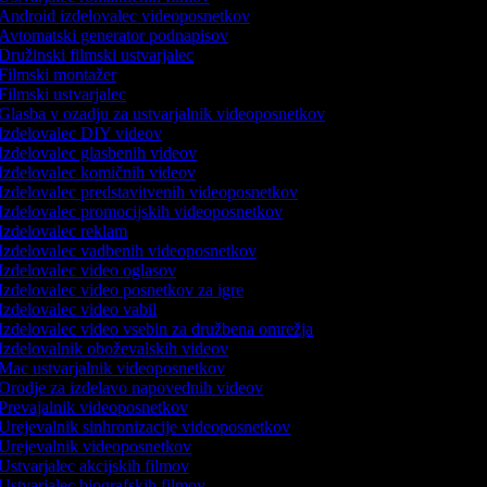
Android izdelovalec videoposnetkov
Avtomatski generator podnapisov
Družinski filmski ustvarjalec
Filmski montažer
Filmski ustvarjalec
Glasba v ozadju za ustvarjalnik videoposnetkov
Izdelovalec DIY videov
Izdelovalec glasbenih videov
Izdelovalec komičnih videov
Izdelovalec predstavitvenih videoposnetkov
Izdelovalec promocijskih videoposnetkov
Izdelovalec reklam
Izdelovalec vadbenih videoposnetkov
Izdelovalec video oglasov
Izdelovalec video posnetkov za igre
Izdelovalec video vabil
Izdelovalec video vsebin za družbena omrežja
Izdelovalnik oboževalskih videov
Mac ustvarjalnik videoposnetkov
Orodje za izdelavo napovednih videov
Prevajalnik videoposnetkov
Urejevalnik sinhronizacije videoposnetkov
Urejevalnik videoposnetkov
Ustvarjalec akcijskih filmov
Ustvarjalec biografskih filmov