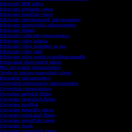
Izdelovalec DIY videov
Izdelovalec glasbenih videov
Izdelovalec komičnih videov
Izdelovalec predstavitvenih videoposnetkov
Izdelovalec promocijskih videoposnetkov
Izdelovalec reklam
Izdelovalec vadbenih videoposnetkov
Izdelovalec video oglasov
Izdelovalec video posnetkov za igre
Izdelovalec video vabil
Izdelovalec video vsebin za družbena omrežja
Izdelovalnik oboževalskih videov
Mac ustvarjalnik videoposnetkov
Orodje za izdelavo napovednih videov
Prevajalnik videoposnetkov
Urejevalnik sinhronizacije videoposnetkov
Urejevalnik videoposnetkov
Ustvarjalec akcijskih filmov
Ustvarjalec biografskih filmov
Ustvarjalec grozljivk
Ustvarjalec kuharskih videov
Ustvarjalec muzikalnih filmov
Ustvarjalec parodičnih videov
Ustvarjalec risank
Ustvarjalec romantičnih filmov