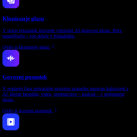
Kloniranje glasu
V nekaj sekundah ustvarite vrhunske AI glasovne klone. Brez
nameščanja – vse deluje v brskalniku.
Oglej si kloniranje glasu
Govorni posnetek
V realnem času ustvarjajte govorne posnetke naravne kakovosti z
AI. Berite besedila, videe, predstavitve – karkoli – v poljubnem
slogu.
Oglej si govorni posnetek