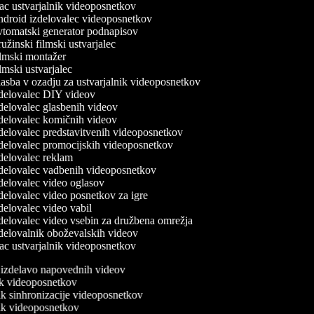
c ustvarjalnik videoposnetkov
droid izdelovalec videoposnetkov
tomatski generator podnapisov
žinski filmski ustvarjalec
lmski montažer
mski ustvarjalec
asba v ozadju za ustvarjalnik videoposnetkov
delovalec DIY videov
elovalec glasbenih videov
delovalec komičnih videov
delovalec predstavitvenih videoposnetkov
delovalec promocijskih videoposnetkov
delovalec reklam
delovalec vadbenih videoposnetkov
delovalec video oglasov
elovalec video posnetkov za igre
elovalec video vabil
delovalec video vsebin za družbena omrežja
delovalnik oboževalskih videov
c ustvarjalnik videoposnetkov
a izdelavo napovednih videov
nik videoposnetkov
nik sinhronizacije videoposnetkov
nik videoposnetkov