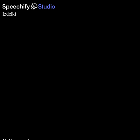
Pišite 5× hitreje z narekovanjem
Izdelki
Več o tem