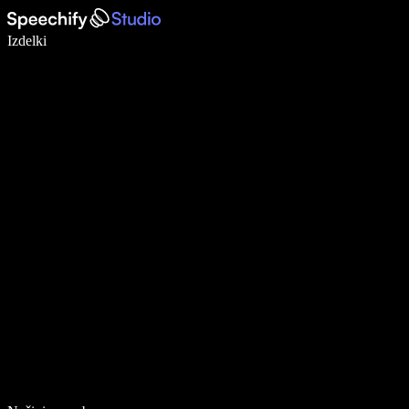
Pišite 5× hitreje z narekovanjem
Izdelki
Več o tem