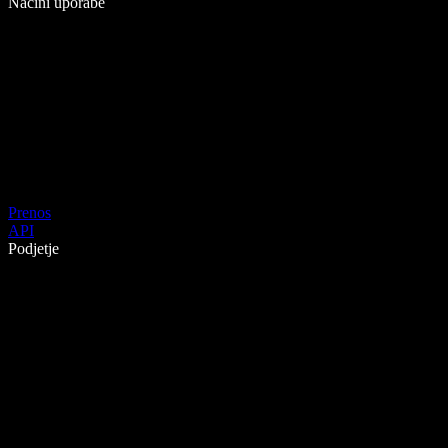
Načini uporabe
Prenos
API
Podjetje