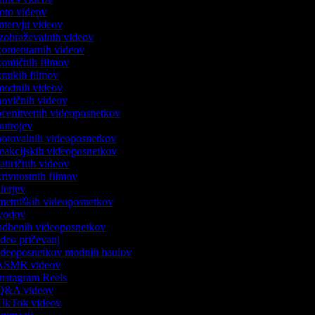
 foto videov
 intervju videov
 izobraževalnih videov
 komentarnih videov
 komičnih filmov
 kratkih filmov
k modnih videov
 novičnih videov
 ocenitvenih videoposnetkov
 outrojev
 potovalnih videoposnetkov
 reakcijskih videoposnetkov
satiričnih videov
skrivnostnih filmov
rilerjev
umetniških videoposnetkov
 uvodov
 vadbenih videoposnetkov
video pričevanj
 videoposnetkov modnih haulov
k ASMR videov
 Instagram Reels
k Q&A videov
 TikTok videov