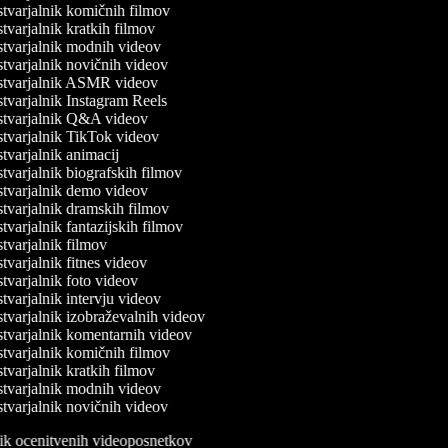
tvarjalnik komičnih filmov
varjalnik kratkih filmov
tvarjalnik modnih videov
tvarjalnik novičnih videov
tvarjalnik ASMR videov
tvarjalnik Instagram Reels
tvarjalnik Q&A videov
tvarjalnik TikTok videov
varjalnik animacij
varjalnik biografskih filmov
tvarjalnik demo videov
tvarjalnik dramskih filmov
varjalnik fantazijskih filmov
varjalnik filmov
varjalnik fitnes videov
varjalnik foto videov
varjalnik intervju videov
varjalnik izobraževalnih videov
tvarjalnik komentarnih videov
tvarjalnik komičnih filmov
varjalnik kratkih filmov
tvarjalnik modnih videov
tvarjalnik novičnih videov
lnik ocenitvenih videoposnetkov