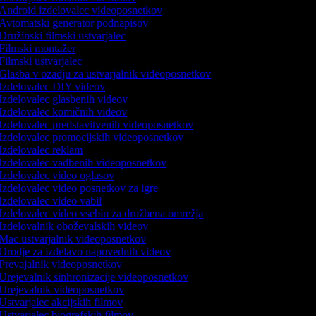
Android izdelovalec videoposnetkov
Avtomatski generator podnapisov
Družinski filmski ustvarjalec
Filmski montažer
Filmski ustvarjalec
Glasba v ozadju za ustvarjalnik videoposnetkov
Izdelovalec DIY videov
Izdelovalec glasbenih videov
Izdelovalec komičnih videov
Izdelovalec predstavitvenih videoposnetkov
Izdelovalec promocijskih videoposnetkov
Izdelovalec reklam
Izdelovalec vadbenih videoposnetkov
Izdelovalec video oglasov
Izdelovalec video posnetkov za igre
Izdelovalec video vabil
Izdelovalec video vsebin za družbena omrežja
Izdelovalnik oboževalskih videov
Mac ustvarjalnik videoposnetkov
Orodje za izdelavo napovednih videov
Prevajalnik videoposnetkov
Urejevalnik sinhronizacije videoposnetkov
Urejevalnik videoposnetkov
Ustvarjalec akcijskih filmov
Ustvarjalec biografskih filmov