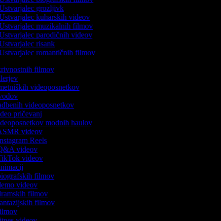
Ustvarjalec grozljivk
Ustvarjalec kuharskih videov
Ustvarjalec muzikalnih filmov
Ustvarjalec parodičnih videov
Ustvarjalec risank
Ustvarjalec romantičnih filmov
skrivnostnih filmov
rilerjev
umetniških videoposnetkov
 uvodov
 vadbenih videoposnetkov
video pričevanj
 videoposnetkov modnih haulov
k ASMR videov
 Instagram Reels
k Q&A videov
 TikTok videov
 animacij
 biografskih filmov
k demo videov
 dramskih filmov
fantazijskih filmov
 filmov
fitnes videov