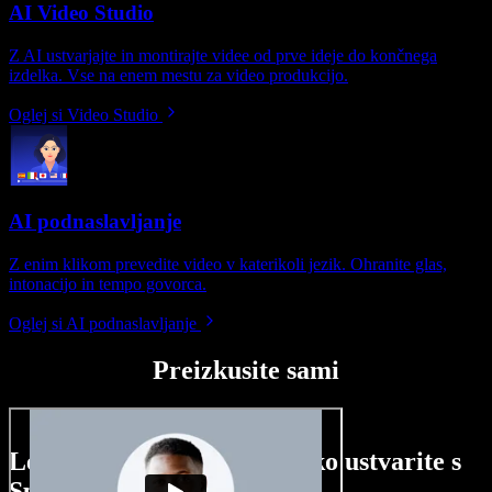
AI Video Studio
Z AI ustvarjajte in montirajte videe od prve ideje do končnega
izdelka. Vse na enem mestu za video produkcijo.
Oglej si Video Studio
AI podnaslavljanje
Z enim klikom prevedite video v katerikoli jezik. Ohranite glas,
intonacijo in tempo govorca.
Oglej si AI podnaslavljanje
Preizkusite sami
Le nekaj primerov, kaj lahko ustvarite s
Speechify Studio.