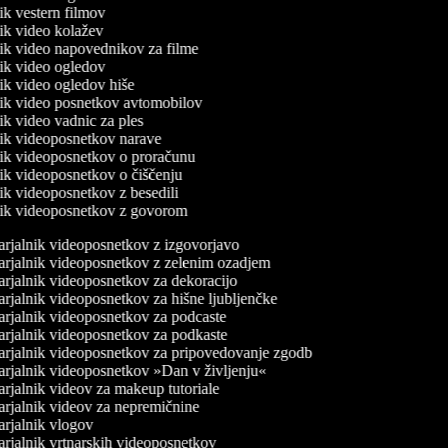
nik vestern filmov
lnik video kolažev
lnik video napovednikov za filme
lnik video ogledov
nik video ogledov hiše
lnik video posnetkov avtomobilov
nik video vadnic za ples
lnik videoposnetkov narave
lnik videoposnetkov o proračunu
lnik videoposnetkov o čiščenju
nik videoposnetkov z besedili
lnik videoposnetkov z govorom
rjalnik videoposnetkov z izgovorjavo
rjalnik videoposnetkov z zelenim ozadjem
rjalnik videoposnetkov za dekoracijo
rjalnik videoposnetkov za hišne ljubljenčke
rjalnik videoposnetkov za podcaste
rjalnik videoposnetkov za podkaste
rjalnik videoposnetkov za pripovedovanje zgodb
rjalnik videoposnetkov »Dan v življenju«
rjalnik videov za makeup tutoriale
rjalnik videov za nepremičnine
rjalnik vlogov
rjalnik vrtnarskih videoposnetkov