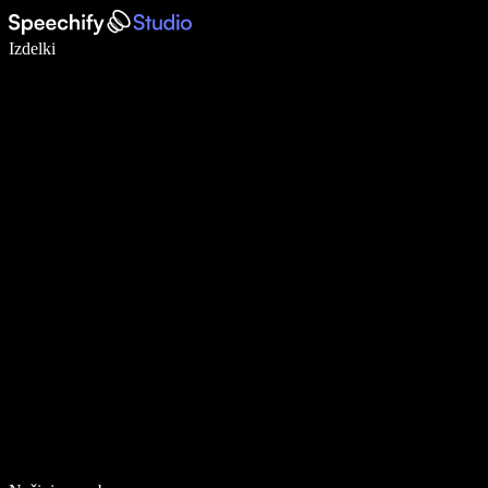
Pišite 5× hitreje z narekovanjem
Izdelki
Več o tem