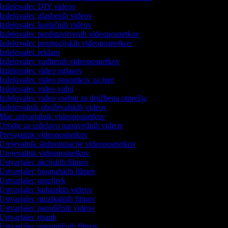
Izdelovalec DIY videov
Izdelovalec glasbenih videov
Izdelovalec komičnih videov
Izdelovalec predstavitvenih videoposnetkov
Izdelovalec promocijskih videoposnetkov
Izdelovalec reklam
Izdelovalec vadbenih videoposnetkov
Izdelovalec video oglasov
Izdelovalec video posnetkov za igre
Izdelovalec video vabil
Izdelovalec video vsebin za družbena omrežja
Izdelovalnik oboževalskih videov
Mac ustvarjalnik videoposnetkov
Orodje za izdelavo napovednih videov
Prevajalnik videoposnetkov
Urejevalnik sinhronizacije videoposnetkov
Urejevalnik videoposnetkov
Ustvarjalec akcijskih filmov
Ustvarjalec biografskih filmov
Ustvarjalec grozljivk
Ustvarjalec kuharskih videov
Ustvarjalec muzikalnih filmov
Ustvarjalec parodičnih videov
Ustvarjalec risank
Ustvarjalec romantičnih filmov