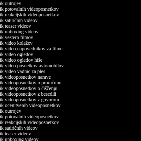
nik outrojev
lnik potovalnih videoposnetkov
lnik reakcijskih videoposnetkov
nik satiričnih videov
nik teaser videov
lnik unboxing videov
nik vestern filmov
lnik video kolažev
lnik video napovednikov za filme
lnik video ogledov
nik video ogledov hiše
lnik video posnetkov avtomobilov
nik video vadnic za ples
lnik videoposnetkov narave
lnik videoposnetkov o proračunu
lnik videoposnetkov o čiščenju
nik videoposnetkov z besedili
lnik videoposnetkov z govorom
lnik ocenitvenih videoposnetkov
nik outrojev
lnik potovalnih videoposnetkov
lnik reakcijskih videoposnetkov
nik satiričnih videov
nik teaser videov
lnik unboxing videov