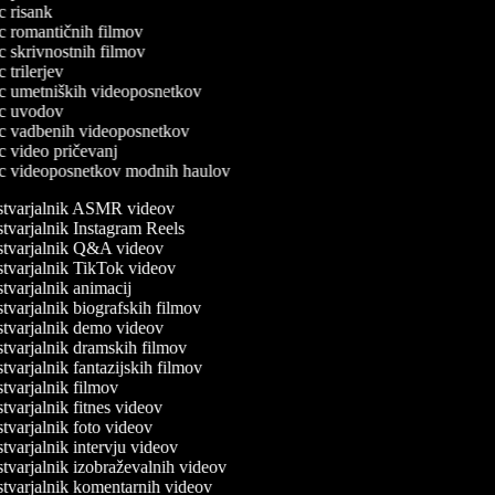
ec risank
lec romantičnih filmov
ec skrivnostnih filmov
ec trilerjev
lec umetniških videoposnetkov
lec uvodov
lec vadbenih videoposnetkov
ec video pričevanj
lec videoposnetkov modnih haulov
tvarjalnik ASMR videov
tvarjalnik Instagram Reels
tvarjalnik Q&A videov
tvarjalnik TikTok videov
varjalnik animacij
varjalnik biografskih filmov
tvarjalnik demo videov
tvarjalnik dramskih filmov
varjalnik fantazijskih filmov
varjalnik filmov
varjalnik fitnes videov
varjalnik foto videov
varjalnik intervju videov
varjalnik izobraževalnih videov
tvarjalnik komentarnih videov