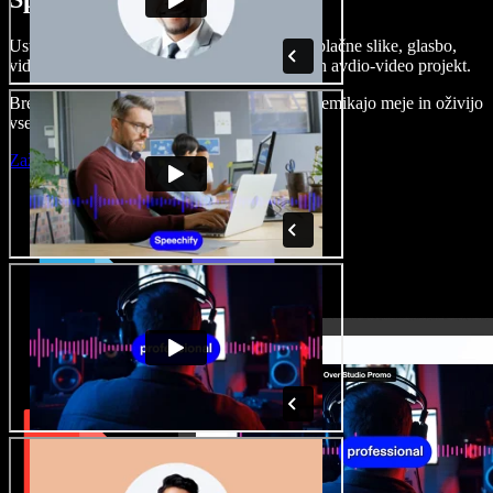
Ustvarjajte govorne posnetke, dodajajte brezplačne slike, glasbo,
videe, klonirajte svoj glas in pripravite celoten avdio-video projekt.
Brez učenja in kar iz brskalnika ustvarjalci premikajo meje in oživijo
vse ideje.
Zaženi Studio