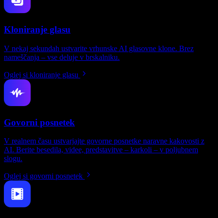
Kloniranje glasu
V nekaj sekundah ustvarite vrhunske AI glasovne klone. Brez
nameščanja – vse deluje v brskalniku.
Oglej si kloniranje glasu
Govorni posnetek
V realnem času ustvarjajte govorne posnetke naravne kakovosti z
AI. Berite besedila, videe, predstavitve – karkoli – v poljubnem
slogu.
Oglej si govorni posnetek