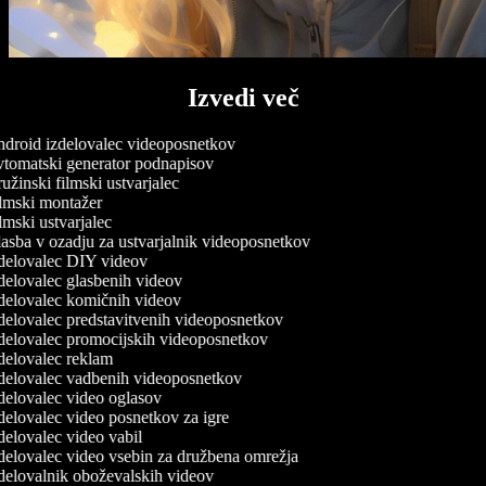
Izvedi več
droid izdelovalec videoposnetkov
tomatski generator podnapisov
žinski filmski ustvarjalec
lmski montažer
mski ustvarjalec
asba v ozadju za ustvarjalnik videoposnetkov
delovalec DIY videov
delovalec glasbenih videov
delovalec komičnih videov
delovalec predstavitvenih videoposnetkov
delovalec promocijskih videoposnetkov
delovalec reklam
delovalec vadbenih videoposnetkov
delovalec video oglasov
elovalec video posnetkov za igre
elovalec video vabil
delovalec video vsebin za družbena omrežja
delovalnik oboževalskih videov