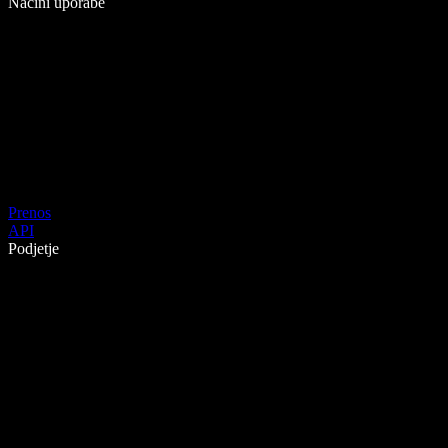
Načini uporabe
Prenos
API
Podjetje