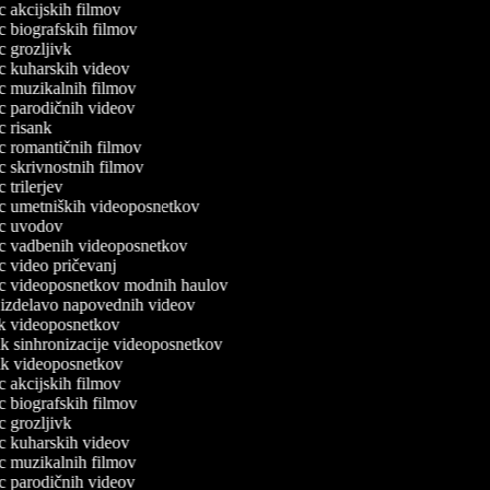
ec akcijskih filmov
ec biografskih filmov
ec grozljivk
lec kuharskih videov
lec muzikalnih filmov
lec parodičnih videov
ec risank
lec romantičnih filmov
ec skrivnostnih filmov
ec trilerjev
lec umetniških videoposnetkov
lec uvodov
lec vadbenih videoposnetkov
ec video pričevanj
lec videoposnetkov modnih haulov
a izdelavo napovednih videov
nik videoposnetkov
nik sinhronizacije videoposnetkov
nik videoposnetkov
ec akcijskih filmov
ec biografskih filmov
ec grozljivk
lec kuharskih videov
lec muzikalnih filmov
lec parodičnih videov