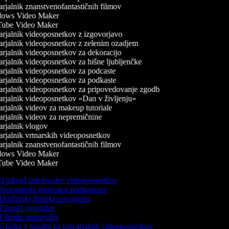
rjalnik znanstvenofantastičnih filmov
ows Video Maker
ube Video Maker
rjalnik videoposnetkov z izgovorjavo
rjalnik videoposnetkov z zelenim ozadjem
rjalnik videoposnetkov za dekoracijo
rjalnik videoposnetkov za hišne ljubljenčke
rjalnik videoposnetkov za podcaste
rjalnik videoposnetkov za podkaste
rjalnik videoposnetkov za pripovedovanje zgodb
rjalnik videoposnetkov »Dan v življenju«
rjalnik videov za makeup tutoriale
rjalnik videov za nepremičnine
rjalnik vlogov
rjalnik vrtnarskih videoposnetkov
rjalnik znanstvenofantastičnih filmov
ows Video Maker
ube Video Maker
Android izdelovalec videoposnetkov
Avtomatski generator podnapisov
Družinski filmski ustvarjalec
Filmski montažer
Filmski ustvarjalec
Glasba v ozadju za ustvarjalnik videoposnetkov