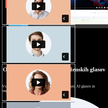
Ogromna izbira moških in ženskih glasov
ter naglasov
Vsak projekt je unikaten. Izbirajte med stotinami AI glasov in
naglasov ter jih prilagodite po svoje.