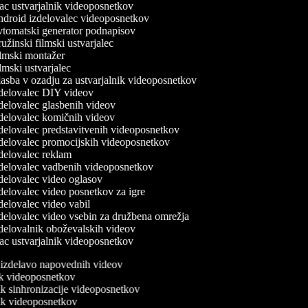
c ustvarjalnik videoposnetkov
droid izdelovalec videoposnetkov
tomatski generator podnapisov
žinski filmski ustvarjalec
lmski montažer
mski ustvarjalec
asba v ozadju za ustvarjalnik videoposnetkov
delovalec DIY videov
delovalec glasbenih videov
delovalec komičnih videov
delovalec predstavitvenih videoposnetkov
delovalec promocijskih videoposnetkov
delovalec reklam
delovalec vadbenih videoposnetkov
delovalec video oglasov
elovalec video posnetkov za igre
elovalec video vabil
delovalec video vsebin za družbena omrežja
delovalnik oboževalskih videov
c ustvarjalnik videoposnetkov
a izdelavo napovednih videov
nik videoposnetkov
nik sinhronizacije videoposnetkov
nik videoposnetkov