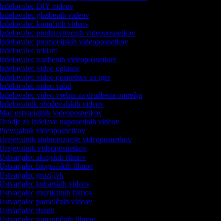
Izdelovalec DIY videov
Izdelovalec glasbenih videov
Izdelovalec komičnih videov
Izdelovalec predstavitvenih videoposnetkov
Izdelovalec promocijskih videoposnetkov
Izdelovalec reklam
Izdelovalec vadbenih videoposnetkov
Izdelovalec video oglasov
Izdelovalec video posnetkov za igre
Izdelovalec video vabil
Izdelovalec video vsebin za družbena omrežja
Izdelovalnik oboževalskih videov
Mac ustvarjalnik videoposnetkov
Orodje za izdelavo napovednih videov
Prevajalnik videoposnetkov
Urejevalnik sinhronizacije videoposnetkov
Urejevalnik videoposnetkov
Ustvarjalec akcijskih filmov
Ustvarjalec biografskih filmov
Ustvarjalec grozljivk
Ustvarjalec kuharskih videov
Ustvarjalec muzikalnih filmov
Ustvarjalec parodičnih videov
Ustvarjalec risank
Ustvarjalec romantičnih filmov