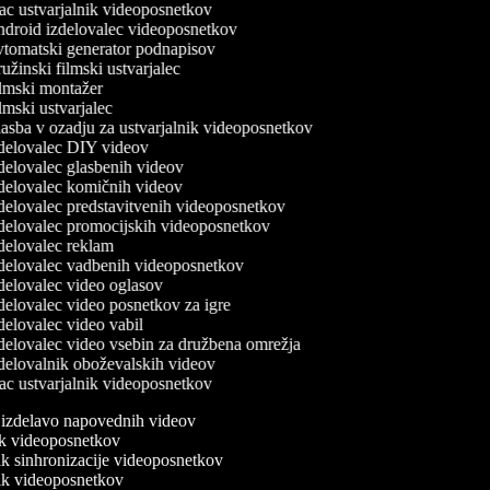
c ustvarjalnik videoposnetkov
droid izdelovalec videoposnetkov
tomatski generator podnapisov
žinski filmski ustvarjalec
lmski montažer
mski ustvarjalec
sba v ozadju za ustvarjalnik videoposnetkov
delovalec DIY videov
elovalec glasbenih videov
delovalec komičnih videov
elovalec predstavitvenih videoposnetkov
delovalec promocijskih videoposnetkov
delovalec reklam
delovalec vadbenih videoposnetkov
elovalec video oglasov
elovalec video posnetkov za igre
elovalec video vabil
elovalec video vsebin za družbena omrežja
delovalnik oboževalskih videov
c ustvarjalnik videoposnetkov
a izdelavo napovednih videov
nik videoposnetkov
nik sinhronizacije videoposnetkov
nik videoposnetkov