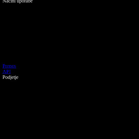
Načini uporabe
Prenos
API
Podjetje