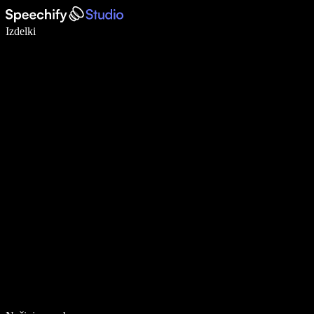
Pišite 5× hitreje z narekovanjem
Izdelki
Več o tem