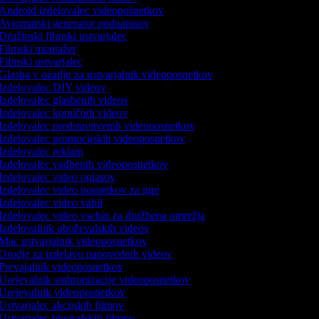
Android izdelovalec videoposnetkov
Avtomatski generator podnapisov
Družinski filmski ustvarjalec
Filmski montažer
Filmski ustvarjalec
Glasba v ozadju za ustvarjalnik videoposnetkov
Izdelovalec DIY videov
Izdelovalec glasbenih videov
Izdelovalec komičnih videov
Izdelovalec predstavitvenih videoposnetkov
Izdelovalec promocijskih videoposnetkov
Izdelovalec reklam
Izdelovalec vadbenih videoposnetkov
Izdelovalec video oglasov
Izdelovalec video posnetkov za igre
Izdelovalec video vabil
Izdelovalec video vsebin za družbena omrežja
Izdelovalnik oboževalskih videov
Mac ustvarjalnik videoposnetkov
Orodje za izdelavo napovednih videov
Prevajalnik videoposnetkov
Urejevalnik sinhronizacije videoposnetkov
Urejevalnik videoposnetkov
Ustvarjalec akcijskih filmov
Ustvarjalec biografskih filmov