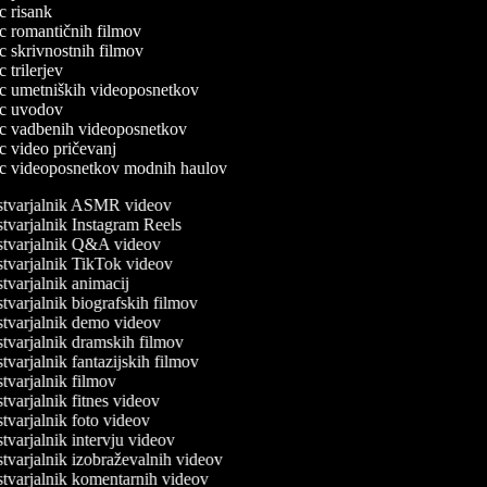
ec risank
lec romantičnih filmov
ec skrivnostnih filmov
ec trilerjev
lec umetniških videoposnetkov
lec uvodov
lec vadbenih videoposnetkov
ec video pričevanj
lec videoposnetkov modnih haulov
tvarjalnik ASMR videov
varjalnik Instagram Reels
tvarjalnik Q&A videov
tvarjalnik TikTok videov
varjalnik animacij
varjalnik biografskih filmov
tvarjalnik demo videov
varjalnik dramskih filmov
varjalnik fantazijskih filmov
varjalnik filmov
varjalnik fitnes videov
varjalnik foto videov
varjalnik intervju videov
varjalnik izobraževalnih videov
tvarjalnik komentarnih videov