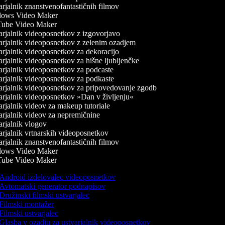
rjalnik znanstvenofantastičnih filmov
ows Video Maker
ube Video Maker
rjalnik videoposnetkov z izgovorjavo
rjalnik videoposnetkov z zelenim ozadjem
rjalnik videoposnetkov za dekoracijo
rjalnik videoposnetkov za hišne ljubljenčke
rjalnik videoposnetkov za podcaste
rjalnik videoposnetkov za podkaste
rjalnik videoposnetkov za pripovedovanje zgodb
rjalnik videoposnetkov »Dan v življenju«
rjalnik videov za makeup tutoriale
rjalnik videov za nepremičnine
rjalnik vlogov
rjalnik vrtnarskih videoposnetkov
rjalnik znanstvenofantastičnih filmov
ows Video Maker
ube Video Maker
Android izdelovalec videoposnetkov
Avtomatski generator podnapisov
Družinski filmski ustvarjalec
Filmski montažer
Filmski ustvarjalec
Glasba v ozadju za ustvarjalnik videoposnetkov