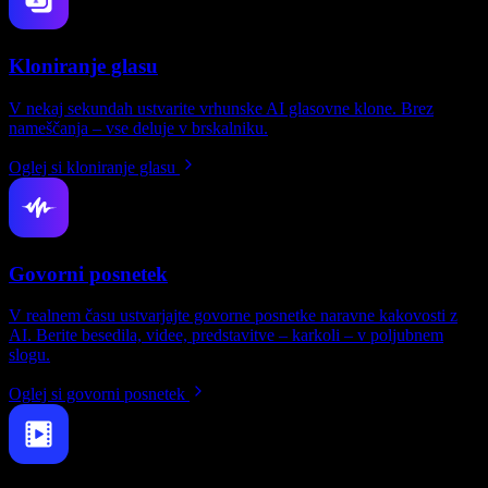
Kloniranje glasu
V nekaj sekundah ustvarite vrhunske AI glasovne klone. Brez
nameščanja – vse deluje v brskalniku.
Oglej si kloniranje glasu
Govorni posnetek
V realnem času ustvarjajte govorne posnetke naravne kakovosti z
AI. Berite besedila, videe, predstavitve – karkoli – v poljubnem
slogu.
Oglej si govorni posnetek