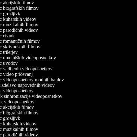
ec akcijskih filmov
ec biografskih filmov
ec grozljivk
lec kuharskih videov
lec muzikalnih filmov
lec parodičnih videov
ec risank
lec romantičnih filmov
ec skrivnostnih filmov
ec trilerjev
lec umetniških videoposnetkov
lec uvodov
lec vadbenih videoposnetkov
ec video pričevanj
lec videoposnetkov modnih haulov
a izdelavo napovednih videov
nik videoposnetkov
nik sinhronizacije videoposnetkov
nik videoposnetkov
ec akcijskih filmov
ec biografskih filmov
ec grozljivk
lec kuharskih videov
lec muzikalnih filmov
lec parodičnih videov