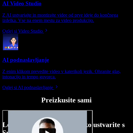
AI Video Studio
Z AI ustvarjajte in montirajte videe od prve ideje do končnega
izdelka. Vse na enem mestu za video produkcijo.
Oglej si Video Studio
AI podnaslavljanje
Z enim klikom prevedite video v katerikoli jezik. Ohranite glas,
intonacijo in tempo govorca.
Oglej si AI podnaslavljanje
Preizkusite sami
Le nekaj primerov, kaj lahko ustvarite s
Speechify Studio.