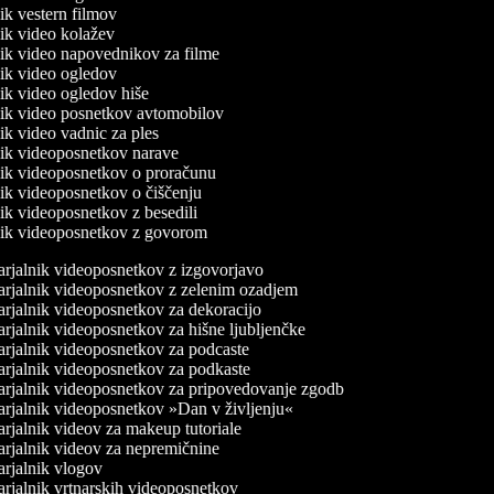
nik vestern filmov
lnik video kolažev
lnik video napovednikov za filme
lnik video ogledov
lnik video ogledov hiše
lnik video posnetkov avtomobilov
nik video vadnic za ples
lnik videoposnetkov narave
lnik videoposnetkov o proračunu
lnik videoposnetkov o čiščenju
lnik videoposnetkov z besedili
lnik videoposnetkov z govorom
rjalnik videoposnetkov z izgovorjavo
rjalnik videoposnetkov z zelenim ozadjem
rjalnik videoposnetkov za dekoracijo
rjalnik videoposnetkov za hišne ljubljenčke
rjalnik videoposnetkov za podcaste
rjalnik videoposnetkov za podkaste
rjalnik videoposnetkov za pripovedovanje zgodb
rjalnik videoposnetkov »Dan v življenju«
rjalnik videov za makeup tutoriale
rjalnik videov za nepremičnine
rjalnik vlogov
rjalnik vrtnarskih videoposnetkov