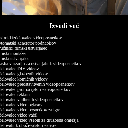
Izvedi več
droid izdelovalec videoposnetkov
tomatski generator podnapisov
žinski filmski ustvarjalec
lmski montažer
mski ustvarjalec
sba v ozadju za ustvarjalnik videoposnetkov
delovalec DIY videov
elovalec glasbenih videov
delovalec komičnih videov
elovalec predstavitvenih videoposnetkov
delovalec promocijskih videoposnetkov
delovalec reklam
delovalec vadbenih videoposnetkov
elovalec video oglasov
elovalec video posnetkov za igre
elovalec video vabil
elovalec video vsebin za družbena omrežja
delovalnik oboževalskih videov