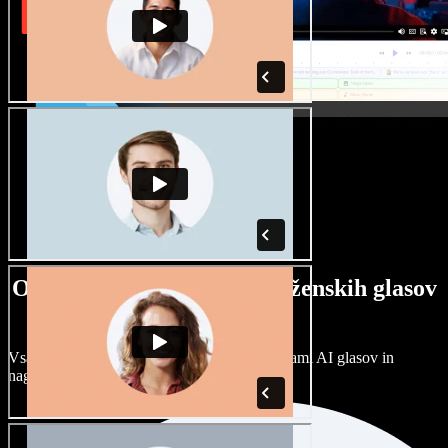
Ogromna izbira moških in ženskih glasov
ter naglasov
Vsak projekt je unikaten. Izbirajte med stotinami AI glasov in
naglasov ter jih prilagodite po svoje.