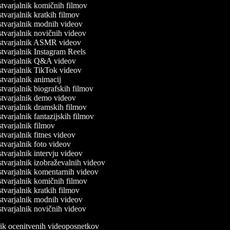
varjalnik komičnih filmov
varjalnik kratkih filmov
tvarjalnik modnih videov
varjalnik novičnih videov
tvarjalnik ASMR videov
varjalnik Instagram Reels
tvarjalnik Q&A videov
tvarjalnik TikTok videov
varjalnik animacij
varjalnik biografskih filmov
tvarjalnik demo videov
varjalnik dramskih filmov
varjalnik fantazijskih filmov
varjalnik filmov
varjalnik fitnes videov
varjalnik foto videov
varjalnik intervju videov
varjalnik izobraževalnih videov
tvarjalnik komentarnih videov
varjalnik komičnih filmov
varjalnik kratkih filmov
tvarjalnik modnih videov
varjalnik novičnih videov
lnik ocenitvenih videoposnetkov