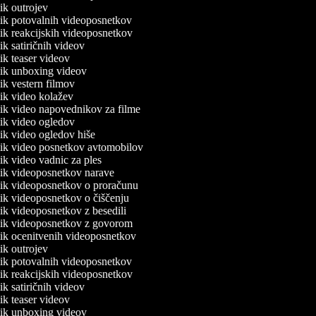
nik outrojev
lnik potovalnih videoposnetkov
lnik reakcijskih videoposnetkov
nik satiričnih videov
nik teaser videov
lnik unboxing videov
nik vestern filmov
lnik video kolažev
lnik video napovednikov za filme
lnik video ogledov
lnik video ogledov hiše
lnik video posnetkov avtomobilov
nik video vadnic za ples
lnik videoposnetkov narave
lnik videoposnetkov o proračunu
lnik videoposnetkov o čiščenju
lnik videoposnetkov z besedili
lnik videoposnetkov z govorom
lnik ocenitvenih videoposnetkov
nik outrojev
lnik potovalnih videoposnetkov
lnik reakcijskih videoposnetkov
nik satiričnih videov
nik teaser videov
lnik unboxing videov