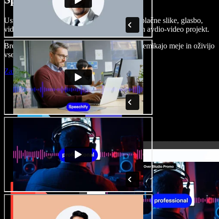
Ustvarjajte govorne posnetke, dodajajte brezplačne slike, glasbo,
videe, klonirajte svoj glas in pripravite celoten avdio-video projekt.
Brez učenja in kar iz brskalnika ustvarjalci premikajo meje in oživijo
vse ideje.
Zaženi Studio