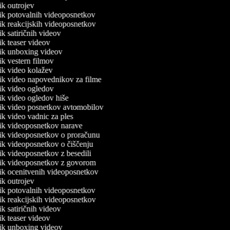
nik outrojev
lnik potovalnih videoposnetkov
nik reakcijskih videoposnetkov
nik satiričnih videov
nik teaser videov
lnik unboxing videov
nik vestern filmov
nik video kolažev
lnik video napovednikov za filme
nik video ogledov
nik video ogledov hiše
lnik video posnetkov avtomobilov
nik video vadnic za ples
lnik videoposnetkov narave
lnik videoposnetkov o proračunu
nik videoposnetkov o čiščenju
nik videoposnetkov z besedili
lnik videoposnetkov z govorom
lnik ocenitvenih videoposnetkov
nik outrojev
lnik potovalnih videoposnetkov
nik reakcijskih videoposnetkov
nik satiričnih videov
nik teaser videov
lnik unboxing videov