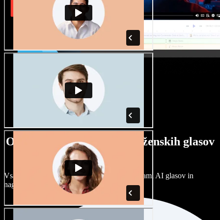
Ogromna izbira moških in ženskih glasov
ter naglasov
Vsak projekt je unikaten. Izbirajte med stotinami AI glasov in
naglasov ter jih prilagodite po svoje.