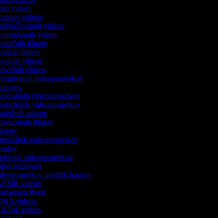
 foto videov
intervju videov
 izobraževalnih videov
 komentarnih videov
 komičnih filmov
kratkih filmov
 modnih videov
 novičnih videov
 ocenitvenih videoposnetkov
 outrojev
 potovalnih videoposnetkov
 reakcijskih videoposnetkov
satiričnih videov
skrivnostnih filmov
rilerjev
umetniških videoposnetkov
 uvodov
vadbenih videoposnetkov
video pričevanj
 videoposnetkov modnih haulov
k ASMR videov
 Instagram Reels
k Q&A videov
 TikTok videov