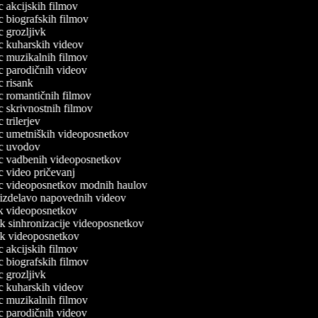
ec akcijskih filmov
ec biografskih filmov
ec grozljivk
ec kuharskih videov
ec muzikalnih filmov
ec parodičnih videov
ec risank
ec romantičnih filmov
ec skrivnostnih filmov
c trilerjev
lec umetniških videoposnetkov
lec uvodov
lec vadbenih videoposnetkov
ec video pričevanj
lec videoposnetkov modnih haulov
a izdelavo napovednih videov
nik videoposnetkov
ik sinhronizacije videoposnetkov
nik videoposnetkov
ec akcijskih filmov
ec biografskih filmov
ec grozljivk
ec kuharskih videov
ec muzikalnih filmov
ec parodičnih videov