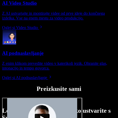
AI Video Studio
Z AI ustvarjajte in montirajte videe od prve ideje do končnega
izdelka. Vse na enem mestu za video produkcijo.
Oglej si Video Studio
AI podnaslavljanje
Z enim klikom prevedite video v katerikoli jezik. Ohranite glas,
intonacijo in tempo govorca.
Oglej si AI podnaslavljanje
Preizkusite sami
Le nekaj primerov, kaj lahko ustvarite s
Speechify Studio.