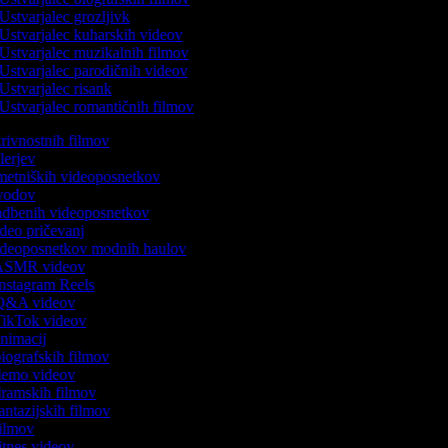
Ustvarjalec grozljivk
Ustvarjalec kuharskih videov
Ustvarjalec muzikalnih filmov
Ustvarjalec parodičnih videov
Ustvarjalec risank
Ustvarjalec romantičnih filmov
skrivnostnih filmov
rilerjev
umetniških videoposnetkov
 uvodov
vadbenih videoposnetkov
video pričevanj
 videoposnetkov modnih haulov
k ASMR videov
 Instagram Reels
k Q&A videov
 TikTok videov
 animacij
 biografskih filmov
 demo videov
 dramskih filmov
fantazijskih filmov
 filmov
fitnes videov