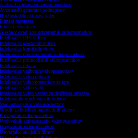
Android izdelovalec videoposnetkov
Avtomatski generator podnapisov
Družinski filmski ustvarjalec
Filmski montažer
Filmski ustvarjalec
Glasba v ozadju za ustvarjalnik videoposnetkov
Izdelovalec DIY videov
Izdelovalec glasbenih videov
Izdelovalec komičnih videov
Izdelovalec predstavitvenih videoposnetkov
Izdelovalec promocijskih videoposnetkov
Izdelovalec reklam
Izdelovalec vadbenih videoposnetkov
Izdelovalec video oglasov
Izdelovalec video posnetkov za igre
Izdelovalec video vabil
Izdelovalec video vsebin za družbena omrežja
Izdelovalnik oboževalskih videov
Mac ustvarjalnik videoposnetkov
Orodje za izdelavo napovednih videov
Prevajalnik videoposnetkov
Urejevalnik sinhronizacije videoposnetkov
Urejevalnik videoposnetkov
Ustvarjalec akcijskih filmov
Ustvarjalec biografskih filmov