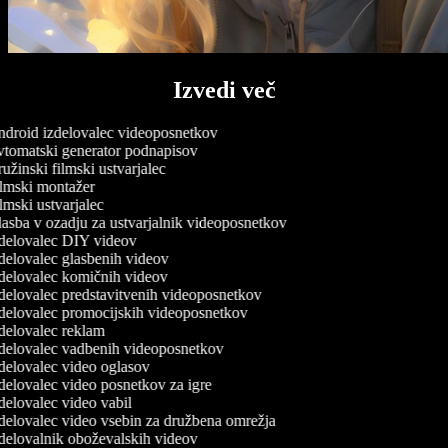
Izvedi več
droid izdelovalec videoposnetkov
tomatski generator podnapisov
žinski filmski ustvarjalec
lmski montažer
mski ustvarjalec
asba v ozadju za ustvarjalnik videoposnetkov
delovalec DIY videov
delovalec glasbenih videov
delovalec komičnih videov
delovalec predstavitvenih videoposnetkov
delovalec promocijskih videoposnetkov
delovalec reklam
delovalec vadbenih videoposnetkov
delovalec video oglasov
delovalec video posnetkov za igre
delovalec video vabil
delovalec video vsebin za družbena omrežja
delovalnik oboževalskih videov