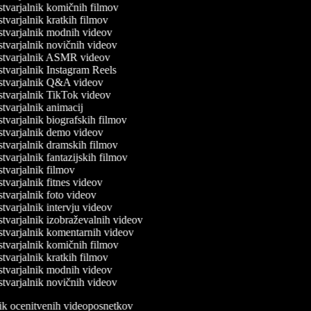
tvarjalnik komičnih filmov
tvarjalnik kratkih filmov
tvarjalnik modnih videov
tvarjalnik novičnih videov
tvarjalnik ASMR videov
tvarjalnik Instagram Reels
tvarjalnik Q&A videov
tvarjalnik TikTok videov
tvarjalnik animacij
tvarjalnik biografskih filmov
tvarjalnik demo videov
tvarjalnik dramskih filmov
varjalnik fantazijskih filmov
tvarjalnik filmov
varjalnik fitnes videov
tvarjalnik foto videov
tvarjalnik intervju videov
tvarjalnik izobraževalnih videov
tvarjalnik komentarnih videov
tvarjalnik komičnih filmov
tvarjalnik kratkih filmov
tvarjalnik modnih videov
tvarjalnik novičnih videov
lnik ocenitvenih videoposnetkov