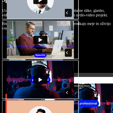
Ustvarjajte govorne posnetke, dodajajte brezplačne slike, glasbo,
videe, klonirajte svoj glas in pripravite celoten avdio-video projekt.
Brez učenja in kar iz brskalnika ustvarjalci premikajo meje in oživijo
vse ideje.
Zaženi Studio