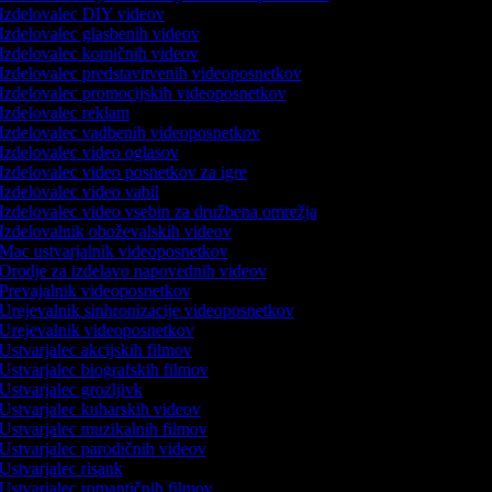
Izdelovalec DIY videov
Izdelovalec glasbenih videov
Izdelovalec komičnih videov
Izdelovalec predstavitvenih videoposnetkov
Izdelovalec promocijskih videoposnetkov
Izdelovalec reklam
Izdelovalec vadbenih videoposnetkov
Izdelovalec video oglasov
Izdelovalec video posnetkov za igre
Izdelovalec video vabil
Izdelovalec video vsebin za družbena omrežja
Izdelovalnik oboževalskih videov
Mac ustvarjalnik videoposnetkov
Orodje za izdelavo napovednih videov
Prevajalnik videoposnetkov
Urejevalnik sinhronizacije videoposnetkov
Urejevalnik videoposnetkov
Ustvarjalec akcijskih filmov
Ustvarjalec biografskih filmov
Ustvarjalec grozljivk
Ustvarjalec kuharskih videov
Ustvarjalec muzikalnih filmov
Ustvarjalec parodičnih videov
Ustvarjalec risank
Ustvarjalec romantičnih filmov