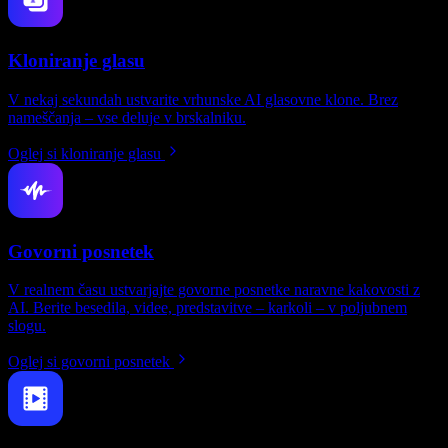
Kloniranje glasu
V nekaj sekundah ustvarite vrhunske AI glasovne klone. Brez
nameščanja – vse deluje v brskalniku.
Oglej si kloniranje glasu
Govorni posnetek
V realnem času ustvarjajte govorne posnetke naravne kakovosti z
AI. Berite besedila, videe, predstavitve – karkoli – v poljubnem
slogu.
Oglej si govorni posnetek