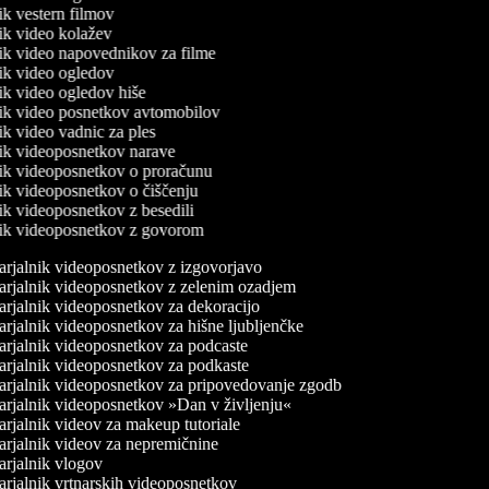
nik vestern filmov
nik video kolažev
lnik video napovednikov za filme
nik video ogledov
nik video ogledov hiše
lnik video posnetkov avtomobilov
nik video vadnic za ples
lnik videoposnetkov narave
lnik videoposnetkov o proračunu
nik videoposnetkov o čiščenju
nik videoposnetkov z besedili
lnik videoposnetkov z govorom
rjalnik videoposnetkov z izgovorjavo
rjalnik videoposnetkov z zelenim ozadjem
rjalnik videoposnetkov za dekoracijo
rjalnik videoposnetkov za hišne ljubljenčke
rjalnik videoposnetkov za podcaste
rjalnik videoposnetkov za podkaste
rjalnik videoposnetkov za pripovedovanje zgodb
rjalnik videoposnetkov »Dan v življenju«
rjalnik videov za makeup tutoriale
rjalnik videov za nepremičnine
rjalnik vlogov
rjalnik vrtnarskih videoposnetkov