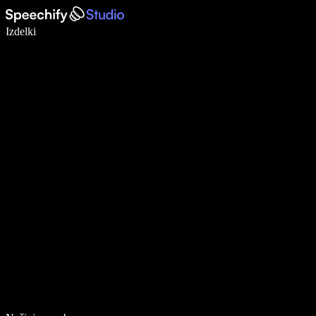
Pišite 5× hitreje z narekovanjem
Izdelki
Več o tem