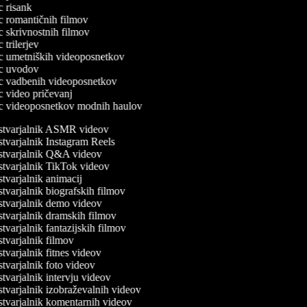
ec risank
ec romantičnih filmov
ec skrivnostnih filmov
c trilerjev
lec umetniških videoposnetkov
lec uvodov
lec vadbenih videoposnetkov
ec video pričevanj
lec videoposnetkov modnih haulov
tvarjalnik ASMR videov
tvarjalnik Instagram Reels
tvarjalnik Q&A videov
tvarjalnik TikTok videov
tvarjalnik animacij
tvarjalnik biografskih filmov
tvarjalnik demo videov
tvarjalnik dramskih filmov
varjalnik fantazijskih filmov
tvarjalnik filmov
varjalnik fitnes videov
tvarjalnik foto videov
tvarjalnik intervju videov
tvarjalnik izobraževalnih videov
tvarjalnik komentarnih videov