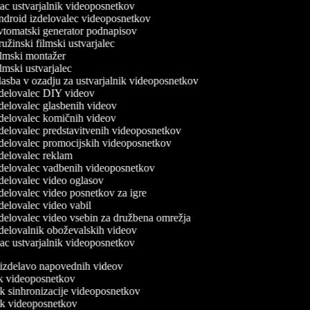
c ustvarjalnik videoposnetkov
droid izdelovalec videoposnetkov
tomatski generator podnapisov
žinski filmski ustvarjalec
lmski montažer
mski ustvarjalec
asba v ozadju za ustvarjalnik videoposnetkov
delovalec DIY videov
delovalec glasbenih videov
delovalec komičnih videov
delovalec predstavitvenih videoposnetkov
delovalec promocijskih videoposnetkov
delovalec reklam
delovalec vadbenih videoposnetkov
delovalec video oglasov
delovalec video posnetkov za igre
delovalec video vabil
delovalec video vsebin za družbena omrežja
delovalnik oboževalskih videov
c ustvarjalnik videoposnetkov
a izdelavo napovednih videov
nik videoposnetkov
ik sinhronizacije videoposnetkov
nik videoposnetkov