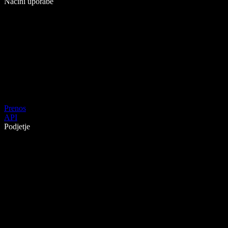
Načini uporabe
Prenos
API
Podjetje