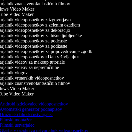
rjalnik znanstvenofantastičnih filmov
ows Video Maker
ube Video Maker
rjalnik videoposnetkov z izgovorjavo
rjalnik videoposnetkov z zelenim ozadjem
rjalnik videoposnetkov za dekoracijo
rjalnik videoposnetkov za hišne ljubljenčke
rjalnik videoposnetkov za podcaste
rjalnik videoposnetkov za podkaste
rjalnik videoposnetkov za pripovedovanje zgodb
rjalnik videoposnetkov »Dan v življenju«
rjalnik videov za makeup tutoriale
rjalnik videov za nepremičnine
rjalnik vlogov
rjalnik vrtnarskih videoposnetkov
rjalnik znanstvenofantastičnih filmov
ows Video Maker
ube Video Maker
Android izdelovalec videoposnetkov
Avtomatski generator podnapisov
Družinski filmski ustvarjalec
Filmski montažer
Filmski ustvarjalec
Glasba v ozadju za ustvarjalnik videoposnetkov