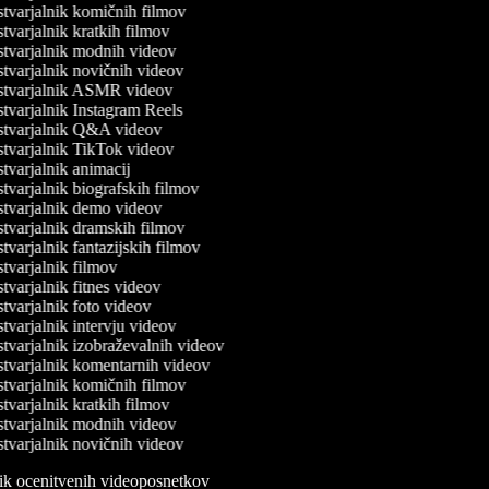
tvarjalnik komičnih filmov
varjalnik kratkih filmov
tvarjalnik modnih videov
tvarjalnik novičnih videov
tvarjalnik ASMR videov
tvarjalnik Instagram Reels
tvarjalnik Q&A videov
tvarjalnik TikTok videov
varjalnik animacij
varjalnik biografskih filmov
tvarjalnik demo videov
tvarjalnik dramskih filmov
varjalnik fantazijskih filmov
varjalnik filmov
varjalnik fitnes videov
varjalnik foto videov
varjalnik intervju videov
tvarjalnik izobraževalnih videov
tvarjalnik komentarnih videov
tvarjalnik komičnih filmov
varjalnik kratkih filmov
tvarjalnik modnih videov
tvarjalnik novičnih videov
lnik ocenitvenih videoposnetkov