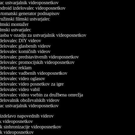
c ustvarjalnik videoposnetkov
droid izdelovalec videoposnetkov
tomatski generator podnapisov
žinski filmski ustvarjalec
lmski montažer
mski ustvarjalec
asba v ozadju za ustvarjalnik videoposnetkov
delovalec DIY videov
delovalec glasbenih videov
delovalec komičnih videov
delovalec predstavitvenih videoposnetkov
delovalec promocijskih videoposnetkov
delovalec reklam
delovalec vadbenih videoposnetkov
delovalec video oglasov
delovalec video posnetkov za igre
elovalec video vabil
delovalec video vsebin za družbena omrežja
delovalnik oboževalskih videov
c ustvarjalnik videoposnetkov
a izdelavo napovednih videov
nik videoposnetkov
nik sinhronizacije videoposnetkov
nik videoposnetkov