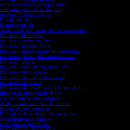
Android izdelovalec videoposnetkov
Avtomatski generator podnapisov
Družinski filmski ustvarjalec
Filmski montažer
Filmski ustvarjalec
Glasba v ozadju za ustvarjalnik videoposnetkov
Izdelovalec DIY videov
Izdelovalec glasbenih videov
Izdelovalec komičnih videov
Izdelovalec predstavitvenih videoposnetkov
Izdelovalec promocijskih videoposnetkov
Izdelovalec reklam
Izdelovalec vadbenih videoposnetkov
Izdelovalec video oglasov
Izdelovalec video posnetkov za igre
Izdelovalec video vabil
Izdelovalec video vsebin za družbena omrežja
Izdelovalnik oboževalskih videov
Mac ustvarjalnik videoposnetkov
Orodje za izdelavo napovednih videov
Prevajalnik videoposnetkov
Urejevalnik sinhronizacije videoposnetkov
Urejevalnik videoposnetkov
Ustvarjalec akcijskih filmov
Ustvarjalec biografskih filmov