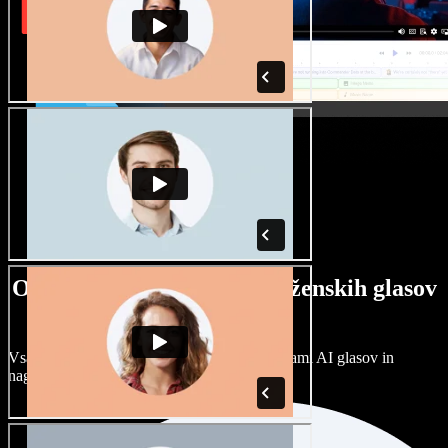
Ogromna izbira moških in ženskih glasov
ter naglasov
Vsak projekt je unikaten. Izbirajte med stotinami AI glasov in
naglasov ter jih prilagodite po svoje.