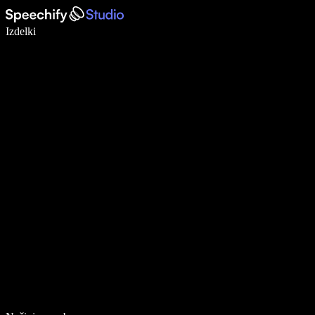
Pišite 5× hitreje z narekovanjem
Izdelki
Več o tem