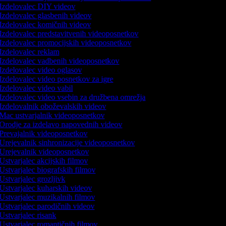
Izdelovalec DIY videov
Izdelovalec glasbenih videov
Izdelovalec komičnih videov
Izdelovalec predstavitvenih videoposnetkov
Izdelovalec promocijskih videoposnetkov
Izdelovalec reklam
Izdelovalec vadbenih videoposnetkov
Izdelovalec video oglasov
Izdelovalec video posnetkov za igre
Izdelovalec video vabil
Izdelovalec video vsebin za družbena omrežja
Izdelovalnik oboževalskih videov
Mac ustvarjalnik videoposnetkov
Orodje za izdelavo napovednih videov
Prevajalnik videoposnetkov
Urejevalnik sinhronizacije videoposnetkov
Urejevalnik videoposnetkov
Ustvarjalec akcijskih filmov
Ustvarjalec biografskih filmov
Ustvarjalec grozljivk
Ustvarjalec kuharskih videov
Ustvarjalec muzikalnih filmov
Ustvarjalec parodičnih videov
Ustvarjalec risank
Ustvarjalec romantičnih filmov