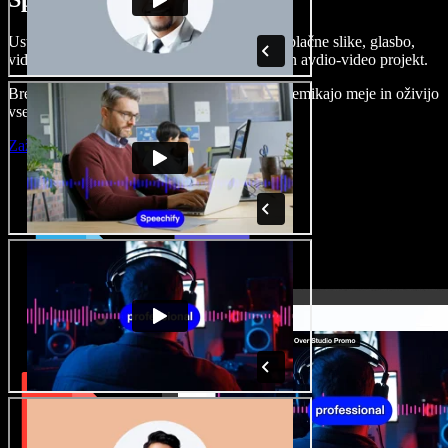
Ustvarjajte govorne posnetke, dodajajte brezplačne slike, glasbo,
videe, klonirajte svoj glas in pripravite celoten avdio-video projekt.
Brez učenja in kar iz brskalnika ustvarjalci premikajo meje in oživijo
vse ideje.
Zaženi Studio