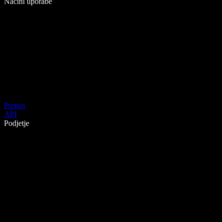
Načini uporabe
Prenos
API
Podjetje