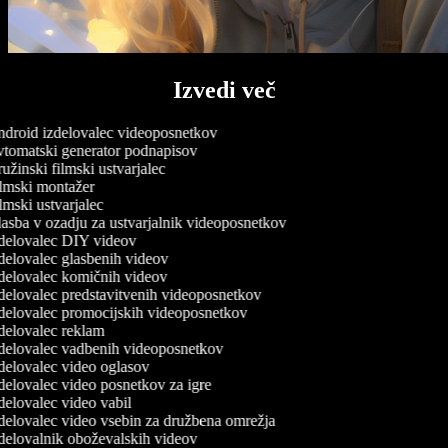
Izvedi več
droid izdelovalec videoposnetkov
tomatski generator podnapisov
žinski filmski ustvarjalec
lmski montažer
mski ustvarjalec
asba v ozadju za ustvarjalnik videoposnetkov
delovalec DIY videov
delovalec glasbenih videov
delovalec komičnih videov
delovalec predstavitvenih videoposnetkov
delovalec promocijskih videoposnetkov
delovalec reklam
delovalec vadbenih videoposnetkov
delovalec video oglasov
delovalec video posnetkov za igre
elovalec video vabil
delovalec video vsebin za družbena omrežja
delovalnik oboževalskih videov