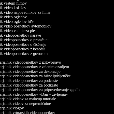
nik vestern filmov
lnik video kolažev
lnik video napovednikov za filme
lnik video ogledov
nik video ogledov hiše
lnik video posnetkov avtomobilov
nik video vadnic za ples
lnik videoposnetkov narave
lnik videoposnetkov o proračunu
lnik videoposnetkov o čiščenju
nik videoposnetkov z besedili
lnik videoposnetkov z govorom
rjalnik videoposnetkov z izgovorjavo
rjalnik videoposnetkov z zelenim ozadjem
rjalnik videoposnetkov za dekoracijo
rjalnik videoposnetkov za hišne ljubljenčke
rjalnik videoposnetkov za podcaste
rjalnik videoposnetkov za podkaste
rjalnik videoposnetkov za pripovedovanje zgodb
rjalnik videoposnetkov »Dan v življenju«
rjalnik videov za makeup tutoriale
rjalnik videov za nepremičnine
rjalnik vlogov
rjalnik vrtnarskih videoposnetkov