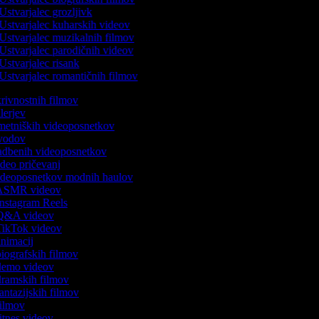
Ustvarjalec grozljivk
Ustvarjalec kuharskih videov
Ustvarjalec muzikalnih filmov
Ustvarjalec parodičnih videov
Ustvarjalec risank
Ustvarjalec romantičnih filmov
skrivnostnih filmov
rilerjev
umetniških videoposnetkov
 uvodov
 vadbenih videoposnetkov
video pričevanj
 videoposnetkov modnih haulov
k ASMR videov
 Instagram Reels
k Q&A videov
 TikTok videov
 animacij
 biografskih filmov
k demo videov
 dramskih filmov
fantazijskih filmov
 filmov
fitnes videov