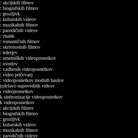
ec akcijskih filmov
ec biografskih filmov
ec grozljivk
lec kuharskih videov
lec muzikalnih filmov
lec parodičnih videov
ec risank
lec romantičnih filmov
ec skrivnostnih filmov
ec trilerjev
lec umetniških videoposnetkov
lec uvodov
lec vadbenih videoposnetkov
ec video pričevanj
lec videoposnetkov modnih haulov
a izdelavo napovednih videov
nik videoposnetkov
nik sinhronizacije videoposnetkov
nik videoposnetkov
ec akcijskih filmov
ec biografskih filmov
ec grozljivk
lec kuharskih videov
lec muzikalnih filmov
lec parodičnih videov