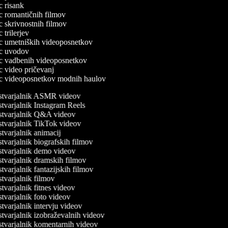
ec risank
lec romantičnih filmov
ec skrivnostnih filmov
ec trilerjev
lec umetniških videoposnetkov
lec uvodov
lec vadbenih videoposnetkov
ec video pričevanj
lec videoposnetkov modnih haulov
tvarjalnik ASMR videov
tvarjalnik Instagram Reels
tvarjalnik Q&A videov
tvarjalnik TikTok videov
varjalnik animacij
varjalnik biografskih filmov
tvarjalnik demo videov
tvarjalnik dramskih filmov
varjalnik fantazijskih filmov
varjalnik filmov
varjalnik fitnes videov
varjalnik foto videov
varjalnik intervju videov
tvarjalnik izobraževalnih videov
tvarjalnik komentarnih videov