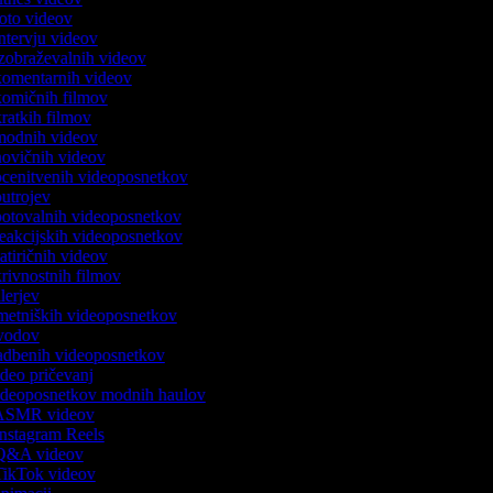
 foto videov
 intervju videov
 izobraževalnih videov
 komentarnih videov
 komičnih filmov
 kratkih filmov
k modnih videov
 novičnih videov
 ocenitvenih videoposnetkov
 outrojev
 potovalnih videoposnetkov
 reakcijskih videoposnetkov
satiričnih videov
skrivnostnih filmov
rilerjev
umetniških videoposnetkov
 uvodov
 vadbenih videoposnetkov
video pričevanj
 videoposnetkov modnih haulov
k ASMR videov
 Instagram Reels
k Q&A videov
 TikTok videov