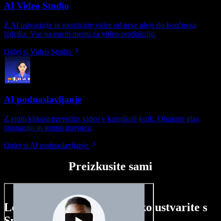
AI Video Studio
Z AI ustvarjajte in montirajte videe od prve ideje do končnega
izdelka. Vse na enem mestu za video produkcijo.
Oglej si Video Studio
AI podnaslavljanje
Z enim klikom prevedite video v katerikoli jezik. Ohranite glas,
intonacijo in tempo govorca.
Oglej si AI podnaslavljanje
Preizkusite sami
Le nekaj primerov, kaj lahko ustvarite s
Speechify Studio.