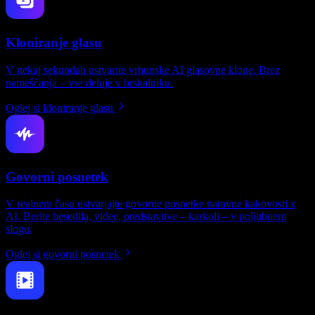
Kloniranje glasu
V nekaj sekundah ustvarite vrhunske AI glasovne klone. Brez
nameščanja – vse deluje v brskalniku.
Oglej si kloniranje glasu
Govorni posnetek
V realnem času ustvarjajte govorne posnetke naravne kakovosti z
AI. Berite besedila, videe, predstavitve – karkoli – v poljubnem
slogu.
Oglej si govorni posnetek