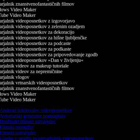
rjalnik znanstvenofantastičnih filmov
ows Video Maker
ube Video Maker
rjalnik videoposnetkov z izgovorjavo
rjalnik videoposnetkov z zelenim ozadjem
rjalnik videoposnetkov za dekoracijo
rjalnik videoposnetkov za hišne ljubljenčke
rjalnik videoposnetkov za podcaste
rjalnik videoposnetkov za podkaste
rjalnik videoposnetkov za pripovedovanje zgodb
rjalnik videoposnetkov »Dan v življenju«
rjalnik videov za makeup tutoriale
rjalnik videov za nepremičnine
rjalnik vlogov
rjalnik vrtnarskih videoposnetkov
rjalnik znanstvenofantastičnih filmov
ows Video Maker
ube Video Maker
Android izdelovalec videoposnetkov
Avtomatski generator podnapisov
Družinski filmski ustvarjalec
Filmski montažer
Filmski ustvarjalec
Glasba v ozadju za ustvarjalnik videoposnetkov