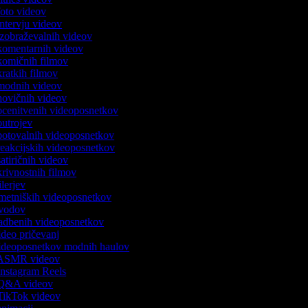
 foto videov
 intervju videov
 izobraževalnih videov
k komentarnih videov
 komičnih filmov
 kratkih filmov
k modnih videov
 novičnih videov
 ocenitvenih videoposnetkov
 outrojev
 potovalnih videoposnetkov
 reakcijskih videoposnetkov
 satiričnih videov
skrivnostnih filmov
rilerjev
 umetniških videoposnetkov
 uvodov
 vadbenih videoposnetkov
video pričevanj
 videoposnetkov modnih haulov
k ASMR videov
 Instagram Reels
k Q&A videov
k TikTok videov