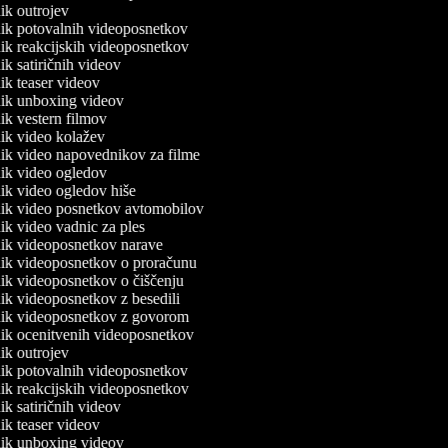
lnik outrojev
lnik potovalnih videoposnetkov
lnik reakcijskih videoposnetkov
nik satiričnih videov
lnik teaser videov
lnik unboxing videov
lnik vestern filmov
lnik video kolažev
lnik video napovednikov za filme
lnik video ogledov
lnik video ogledov hiše
lnik video posnetkov avtomobilov
lnik video vadnic za ples
lnik videoposnetkov narave
lnik videoposnetkov o proračunu
lnik videoposnetkov o čiščenju
lnik videoposnetkov z besedili
lnik videoposnetkov z govorom
lnik ocenitvenih videoposnetkov
lnik outrojev
lnik potovalnih videoposnetkov
lnik reakcijskih videoposnetkov
nik satiričnih videov
lnik teaser videov
lnik unboxing videov