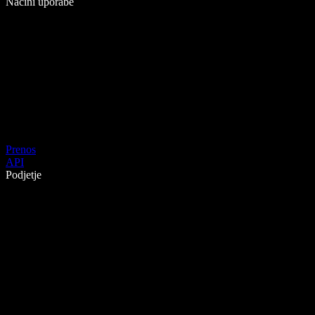
Načini uporabe
Prenos
API
Podjetje