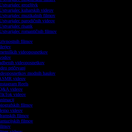
Ustvarjalec grozljivk
Ustvarjalec kuharskih videov
Ustvarjalec muzikalnih filmov
Ustvarjalec parodičnih videov
Ustvarjalec risank
Ustvarjalec romantičnih filmov
skrivnostnih filmov
rilerjev
 umetniških videoposnetkov
 uvodov
 vadbenih videoposnetkov
video pričevanj
 videoposnetkov modnih haulov
k ASMR videov
 Instagram Reels
k Q&A videov
k TikTok videov
 animacij
 biografskih filmov
k demo videov
 dramskih filmov
 fantazijskih filmov
 filmov
 fitnes videov