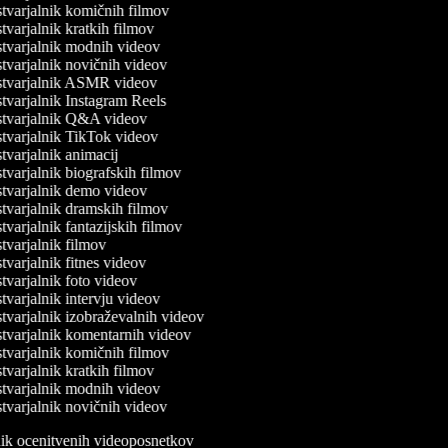
varjalnik komičnih filmov
varjalnik kratkih filmov
varjalnik modnih videov
varjalnik novičnih videov
tvarjalnik ASMR videov
varjalnik Instagram Reels
tvarjalnik Q&A videov
varjalnik TikTok videov
varjalnik animacij
varjalnik biografskih filmov
tvarjalnik demo videov
varjalnik dramskih filmov
varjalnik fantazijskih filmov
varjalnik filmov
varjalnik fitnes videov
varjalnik foto videov
varjalnik intervju videov
varjalnik izobraževalnih videov
varjalnik komentarnih videov
varjalnik komičnih filmov
varjalnik kratkih filmov
varjalnik modnih videov
varjalnik novičnih videov
lnik ocenitvenih videoposnetkov