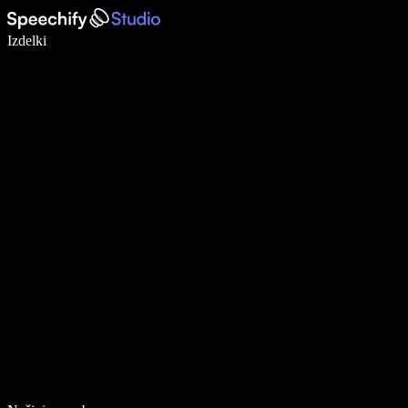
Pišite 5× hitreje z narekovanjem
Izdelki
Več o tem