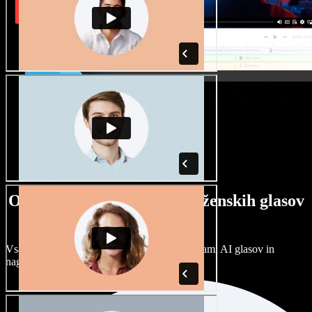
Ogromna izbira moških in ženskih glasov
ter naglasov
Vsak projekt je unikaten. Izbirajte med stotinami AI glasov in
naglasov ter jih prilagodite po svoje.