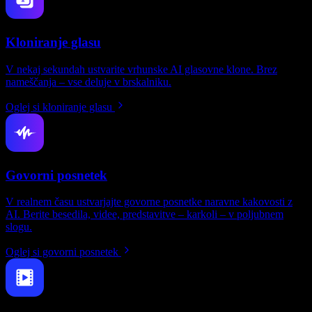
Kloniranje glasu
V nekaj sekundah ustvarite vrhunske AI glasovne klone. Brez
nameščanja – vse deluje v brskalniku.
Oglej si kloniranje glasu
Govorni posnetek
V realnem času ustvarjajte govorne posnetke naravne kakovosti z
AI. Berite besedila, videe, predstavitve – karkoli – v poljubnem
slogu.
Oglej si govorni posnetek