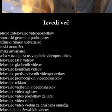
Izvedi več
droid izdelovalec videoposnetkov
tomatski generator podnapisov
žinski filmski ustvarjalec
lmski montažer
mski ustvarjalec
sba v ozadju za ustvarjalnik videoposnetkov
delovalec DIY videov
elovalec glasbenih videov
elovalec komičnih videov
elovalec predstavitvenih videoposnetkov
elovalec promocijskih videoposnetkov
elovalec reklam
delovalec vadbenih videoposnetkov
elovalec video oglasov
elovalec video posnetkov za igre
elovalec video vabil
elovalec video vsebin za družbena omrežja
elovalnik oboževalskih videov