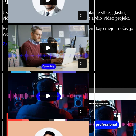
Ustvarjajte govorne posnetke, dodajajte brezplačne slike, glasbo,
videe, klonirajte svoj glas in pripravite celoten avdio-video projekt.
Brez učenja in kar iz brskalnika ustvarjalci premikajo meje in oživijo
vse ideje.
Zaženi Studio