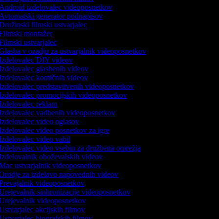
Android izdelovalec videoposnetkov
Avtomatski generator podnapisov
Družinski filmski ustvarjalec
Filmski montažer
Filmski ustvarjalec
Glasba v ozadju za ustvarjalnik videoposnetkov
Izdelovalec DIY videov
Izdelovalec glasbenih videov
Izdelovalec komičnih videov
Izdelovalec predstavitvenih videoposnetkov
Izdelovalec promocijskih videoposnetkov
Izdelovalec reklam
Izdelovalec vadbenih videoposnetkov
Izdelovalec video oglasov
Izdelovalec video posnetkov za igre
Izdelovalec video vabil
Izdelovalec video vsebin za družbena omrežja
Izdelovalnik oboževalskih videov
Mac ustvarjalnik videoposnetkov
Orodje za izdelavo napovednih videov
Prevajalnik videoposnetkov
Urejevalnik sinhronizacije videoposnetkov
Urejevalnik videoposnetkov
Ustvarjalec akcijskih filmov
Ustvarjalec biografskih filmov