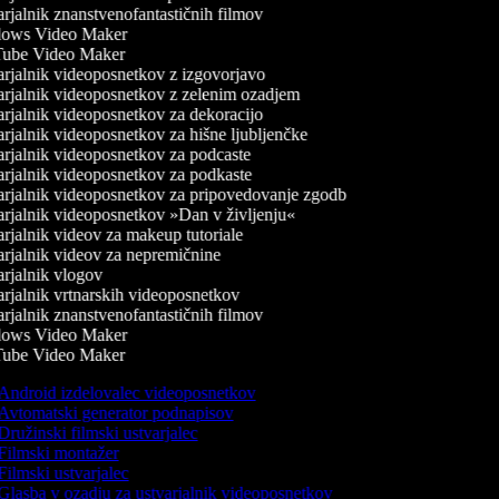
jalnik znanstvenofantastičnih filmov
ows Video Maker
be Video Maker
rjalnik videoposnetkov z izgovorjavo
rjalnik videoposnetkov z zelenim ozadjem
rjalnik videoposnetkov za dekoracijo
rjalnik videoposnetkov za hišne ljubljenčke
rjalnik videoposnetkov za podcaste
rjalnik videoposnetkov za podkaste
rjalnik videoposnetkov za pripovedovanje zgodb
rjalnik videoposnetkov »Dan v življenju«
rjalnik videov za makeup tutoriale
rjalnik videov za nepremičnine
rjalnik vlogov
rjalnik vrtnarskih videoposnetkov
jalnik znanstvenofantastičnih filmov
ows Video Maker
be Video Maker
Android izdelovalec videoposnetkov
Avtomatski generator podnapisov
Družinski filmski ustvarjalec
Filmski montažer
Filmski ustvarjalec
Glasba v ozadju za ustvarjalnik videoposnetkov