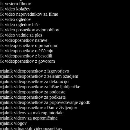
lnik vestern filmov
lnik video kolažev
lnik video napovednikov za filme
lnik video ogledov
lnik video ogledov hiše
lnik video posnetkov avtomobilov
lnik video vadnic za ples
lnik videoposnetkov narave
lnik videoposnetkov o proračunu
lnik videoposnetkov o čiščenju
lnik videoposnetkov z besedili
lnik videoposnetkov z govorom
rjalnik videoposnetkov z izgovorjavo
rjalnik videoposnetkov z zelenim ozadjem
rjalnik videoposnetkov za dekoracijo
rjalnik videoposnetkov za hišne ljubljenčke
rjalnik videoposnetkov za podcaste
rjalnik videoposnetkov za podkaste
rjalnik videoposnetkov za pripovedovanje zgodb
rjalnik videoposnetkov »Dan v življenju«
rjalnik videov za makeup tutoriale
rjalnik videov za nepremičnine
rjalnik vlogov
rjalnik vrtnarskih videoposnetkov