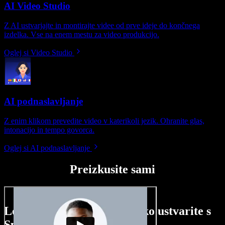
AI Video Studio
Z AI ustvarjajte in montirajte videe od prve ideje do končnega
izdelka. Vse na enem mestu za video produkcijo.
Oglej si Video Studio
AI podnaslavljanje
Z enim klikom prevedite video v katerikoli jezik. Ohranite glas,
intonacijo in tempo govorca.
Oglej si AI podnaslavljanje
Preizkusite sami
Le nekaj primerov, kaj lahko ustvarite s
Speechify Studio.