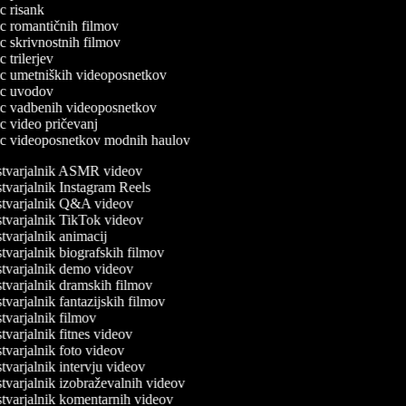
ec risank
lec romantičnih filmov
lec skrivnostnih filmov
ec trilerjev
lec umetniških videoposnetkov
lec uvodov
lec vadbenih videoposnetkov
lec video pričevanj
lec videoposnetkov modnih haulov
tvarjalnik ASMR videov
varjalnik Instagram Reels
tvarjalnik Q&A videov
varjalnik TikTok videov
varjalnik animacij
varjalnik biografskih filmov
tvarjalnik demo videov
varjalnik dramskih filmov
varjalnik fantazijskih filmov
varjalnik filmov
varjalnik fitnes videov
varjalnik foto videov
varjalnik intervju videov
varjalnik izobraževalnih videov
varjalnik komentarnih videov