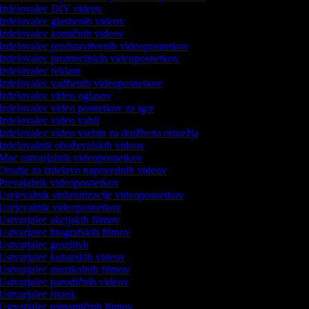
Izdelovalec DIY videov
Izdelovalec glasbenih videov
Izdelovalec komičnih videov
Izdelovalec predstavitvenih videoposnetkov
Izdelovalec promocijskih videoposnetkov
Izdelovalec reklam
Izdelovalec vadbenih videoposnetkov
Izdelovalec video oglasov
Izdelovalec video posnetkov za igre
Izdelovalec video vabil
Izdelovalec video vsebin za družbena omrežja
Izdelovalnik oboževalskih videov
Mac ustvarjalnik videoposnetkov
Orodje za izdelavo napovednih videov
Prevajalnik videoposnetkov
Urejevalnik sinhronizacije videoposnetkov
Urejevalnik videoposnetkov
Ustvarjalec akcijskih filmov
Ustvarjalec biografskih filmov
Ustvarjalec grozljivk
Ustvarjalec kuharskih videov
Ustvarjalec muzikalnih filmov
Ustvarjalec parodičnih videov
Ustvarjalec risank
Ustvarjalec romantičnih filmov