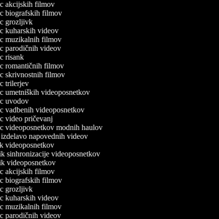
ec akcijskih filmov
lec biografskih filmov
ec grozljivk
lec kuharskih videov
lec muzikalnih filmov
lec parodičnih videov
ec risank
lec romantičnih filmov
lec skrivnostnih filmov
ec trilerjev
lec umetniških videoposnetkov
lec uvodov
lec vadbenih videoposnetkov
lec video pričevanj
lec videoposnetkov modnih haulov
a izdelavo napovednih videov
nik videoposnetkov
nik sinhronizacije videoposnetkov
nik videoposnetkov
ec akcijskih filmov
lec biografskih filmov
ec grozljivk
lec kuharskih videov
lec muzikalnih filmov
lec parodičnih videov