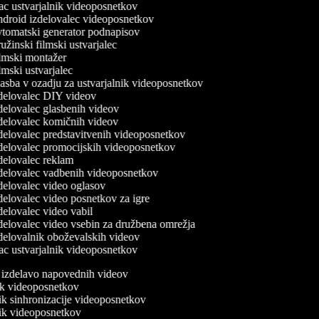
 ustvarjalnik videoposnetkov
droid izdelovalec videoposnetkov
tomatski generator podnapisov
žinski filmski ustvarjalec
lmski montažer
mski ustvarjalec
sba v ozadju za ustvarjalnik videoposnetkov
delovalec DIY videov
elovalec glasbenih videov
elovalec komičnih videov
elovalec predstavitvenih videoposnetkov
elovalec promocijskih videoposnetkov
elovalec reklam
delovalec vadbenih videoposnetkov
elovalec video oglasov
elovalec video posnetkov za igre
elovalec video vabil
elovalec video vsebin za družbena omrežja
elovalnik oboževalskih videov
 ustvarjalnik videoposnetkov
a izdelavo napovednih videov
nik videoposnetkov
nik sinhronizacije videoposnetkov
nik videoposnetkov