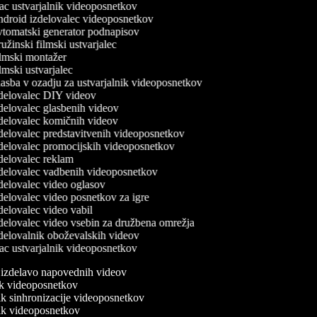
c ustvarjalnik videoposnetkov
droid izdelovalec videoposnetkov
tomatski generator podnapisov
žinski filmski ustvarjalec
lmski montažer
mski ustvarjalec
asba v ozadju za ustvarjalnik videoposnetkov
delovalec DIY videov
elovalec glasbenih videov
delovalec komičnih videov
delovalec predstavitvenih videoposnetkov
delovalec promocijskih videoposnetkov
delovalec reklam
delovalec vadbenih videoposnetkov
delovalec video oglasov
elovalec video posnetkov za igre
elovalec video vabil
delovalec video vsebin za družbena omrežja
delovalnik oboževalskih videov
c ustvarjalnik videoposnetkov
a izdelavo napovednih videov
nik videoposnetkov
nik sinhronizacije videoposnetkov
nik videoposnetkov