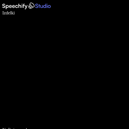
Pišite 5× hitreje z narekovanjem
Izdelki
Več o tem