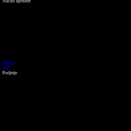
Načini uporabe
Prenos
API
Podjetje