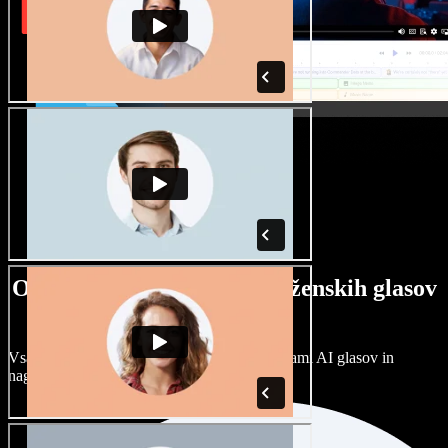
Ogromna izbira moških in ženskih glasov
ter naglasov
Vsak projekt je unikaten. Izbirajte med stotinami AI glasov in
naglasov ter jih prilagodite po svoje.