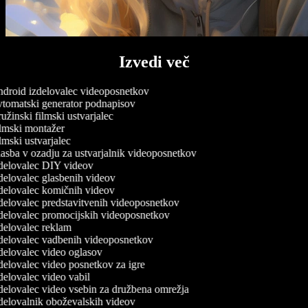
Izvedi več
droid izdelovalec videoposnetkov
tomatski generator podnapisov
žinski filmski ustvarjalec
lmski montažer
mski ustvarjalec
asba v ozadju za ustvarjalnik videoposnetkov
delovalec DIY videov
elovalec glasbenih videov
delovalec komičnih videov
delovalec predstavitvenih videoposnetkov
delovalec promocijskih videoposnetkov
delovalec reklam
delovalec vadbenih videoposnetkov
delovalec video oglasov
elovalec video posnetkov za igre
elovalec video vabil
delovalec video vsebin za družbena omrežja
delovalnik oboževalskih videov