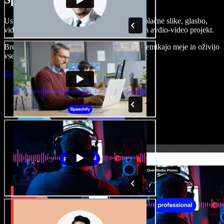
Ustvarjajte govorne posnetke, dodajajte brezplačne slike, glasbo,
videe, klonirajte svoj glas in pripravite celoten avdio-video projekt.
Brez učenja in kar iz brskalnika ustvarjalci premikajo meje in oživijo
vse ideje.
Zaženi Studio