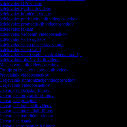
Izdelovalec DIY videov
Izdelovalec glasbenih videov
Izdelovalec komičnih videov
Izdelovalec predstavitvenih videoposnetkov
Izdelovalec promocijskih videoposnetkov
Izdelovalec reklam
Izdelovalec vadbenih videoposnetkov
Izdelovalec video oglasov
Izdelovalec video posnetkov za igre
Izdelovalec video vabil
Izdelovalec video vsebin za družbena omrežja
Izdelovalnik oboževalskih videov
Mac ustvarjalnik videoposnetkov
Orodje za izdelavo napovednih videov
Prevajalnik videoposnetkov
Urejevalnik sinhronizacije videoposnetkov
Urejevalnik videoposnetkov
Ustvarjalec akcijskih filmov
Ustvarjalec biografskih filmov
Ustvarjalec grozljivk
Ustvarjalec kuharskih videov
Ustvarjalec muzikalnih filmov
Ustvarjalec parodičnih videov
Ustvarjalec risank
Ustvarjalec romantičnih filmov