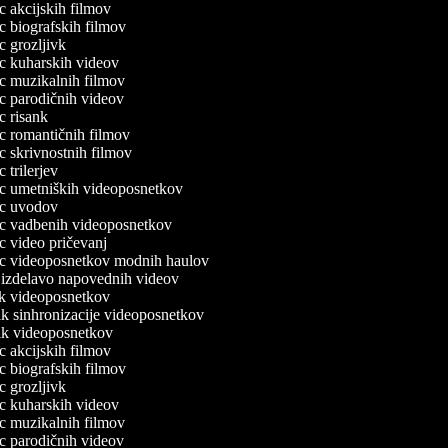
ec akcijskih filmov
ec biografskih filmov
ec grozljivk
lec kuharskih videov
lec muzikalnih filmov
lec parodičnih videov
ec risank
lec romantičnih filmov
ec skrivnostnih filmov
ec trilerjev
lec umetniških videoposnetkov
lec uvodov
lec vadbenih videoposnetkov
ec video pričevanj
lec videoposnetkov modnih haulov
a izdelavo napovednih videov
nik videoposnetkov
nik sinhronizacije videoposnetkov
nik videoposnetkov
ec akcijskih filmov
ec biografskih filmov
ec grozljivk
lec kuharskih videov
lec muzikalnih filmov
lec parodičnih videov