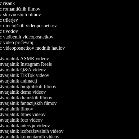
ec risank
lec romantičnih filmov
ec skrivnostnih filmov
ec trilerjev
lec umetniških videoposnetkov
lec uvodov
lec vadbenih videoposnetkov
ec video pričevanj
lec videoposnetkov modnih haulov
tvarjalnik ASMR videov
varjalnik Instagram Reels
tvarjalnik Q&A videov
tvarjalnik TikTok videov
varjalnik animacij
varjalnik biografskih filmov
tvarjalnik demo videov
tvarjalnik dramskih filmov
varjalnik fantazijskih filmov
varjalnik filmov
varjalnik fitnes videov
varjalnik foto videov
varjalnik intervju videov
varjalnik izobraževalnih videov
tvarjalnik komentarnih videov