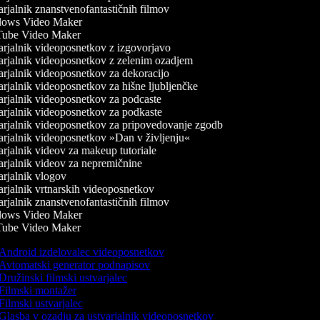
rjalnik znanstvenofantastičnih filmov
ows Video Maker
ube Video Maker
rjalnik videoposnetkov z izgovorjavo
rjalnik videoposnetkov z zelenim ozadjem
rjalnik videoposnetkov za dekoracijo
rjalnik videoposnetkov za hišne ljubljenčke
rjalnik videoposnetkov za podcaste
rjalnik videoposnetkov za podkaste
rjalnik videoposnetkov za pripovedovanje zgodb
rjalnik videoposnetkov »Dan v življenju«
rjalnik videov za makeup tutoriale
rjalnik videov za nepremičnine
rjalnik vlogov
rjalnik vrtnarskih videoposnetkov
rjalnik znanstvenofantastičnih filmov
ows Video Maker
ube Video Maker
Android izdelovalec videoposnetkov
Avtomatski generator podnapisov
Družinski filmski ustvarjalec
Filmski montažer
Filmski ustvarjalec
Glasba v ozadju za ustvarjalnik videoposnetkov