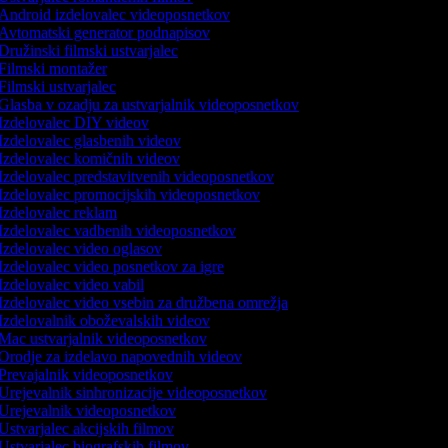
Android izdelovalec videoposnetkov
Avtomatski generator podnapisov
Družinski filmski ustvarjalec
Filmski montažer
Filmski ustvarjalec
Glasba v ozadju za ustvarjalnik videoposnetkov
Izdelovalec DIY videov
Izdelovalec glasbenih videov
Izdelovalec komičnih videov
Izdelovalec predstavitvenih videoposnetkov
Izdelovalec promocijskih videoposnetkov
Izdelovalec reklam
Izdelovalec vadbenih videoposnetkov
Izdelovalec video oglasov
Izdelovalec video posnetkov za igre
Izdelovalec video vabil
Izdelovalec video vsebin za družbena omrežja
Izdelovalnik oboževalskih videov
Mac ustvarjalnik videoposnetkov
Orodje za izdelavo napovednih videov
Prevajalnik videoposnetkov
Urejevalnik sinhronizacije videoposnetkov
Urejevalnik videoposnetkov
Ustvarjalec akcijskih filmov
Ustvarjalec biografskih filmov