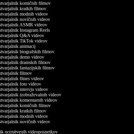
tvarjalnik komičnih filmov
varjalnik kratkih filmov
tvarjalnik modnih videov
varjalnik novičnih videov
tvarjalnik ASMR videov
varjalnik Instagram Reels
tvarjalnik Q&A videov
tvarjalnik TikTok videov
varjalnik animacij
varjalnik biografskih filmov
tvarjalnik demo videov
tvarjalnik dramskih filmov
varjalnik fantazijskih filmov
varjalnik filmov
varjalnik fitnes videov
varjalnik foto videov
varjalnik intervju videov
varjalnik izobraževalnih videov
tvarjalnik komentarnih videov
tvarjalnik komičnih filmov
varjalnik kratkih filmov
tvarjalnik modnih videov
varjalnik novičnih videov
lnik ocenitvenih videoposnetkov