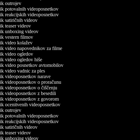
nik outrojev
lnik potovalnih videoposnetkov
lnik reakcijskih videoposnetkov
nik satiričnih videov
nik teaser videov
lnik unboxing videov
nik vestern filmov
lnik video kolažev
lnik video napovednikov za filme
lnik video ogledov
lnik video ogledov hiše
lnik video posnetkov avtomobilov
nik video vadnic za ples
lnik videoposnetkov narave
lnik videoposnetkov o proračunu
lnik videoposnetkov o čiščenju
nik videoposnetkov z besedili
lnik videoposnetkov z govorom
lnik ocenitvenih videoposnetkov
nik outrojev
lnik potovalnih videoposnetkov
lnik reakcijskih videoposnetkov
nik satiričnih videov
nik teaser videov
lnik unboxing videov