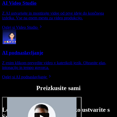
AI Video Studio
Z AI ustvarjajte in montirajte videe od prve ideje do končnega
izdelka. Vse na enem mestu za video produkcijo.
Oglej si Video Studio
AI podnaslavljanje
Z enim klikom prevedite video v katerikoli jezik. Ohranite glas,
intonacijo in tempo govorca.
Oglej si AI podnaslavljanje
Preizkusite sami
Le nekaj primerov, kaj lahko ustvarite s
Speechify Studio.