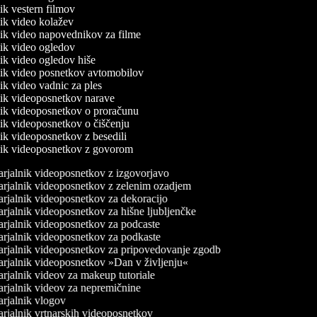
nik vestern filmov
lnik video kolažev
lnik video napovednikov za filme
lnik video ogledov
lnik video ogledov hiše
lnik video posnetkov avtomobilov
nik video vadnic za ples
lnik videoposnetkov narave
lnik videoposnetkov o proračunu
lnik videoposnetkov o čiščenju
nik videoposnetkov z besedili
lnik videoposnetkov z govorom
rjalnik videoposnetkov z izgovorjavo
rjalnik videoposnetkov z zelenim ozadjem
rjalnik videoposnetkov za dekoracijo
rjalnik videoposnetkov za hišne ljubljenčke
rjalnik videoposnetkov za podcaste
rjalnik videoposnetkov za podkaste
rjalnik videoposnetkov za pripovedovanje zgodb
rjalnik videoposnetkov »Dan v življenju«
rjalnik videov za makeup tutoriale
rjalnik videov za nepremičnine
rjalnik vlogov
rjalnik vrtnarskih videoposnetkov