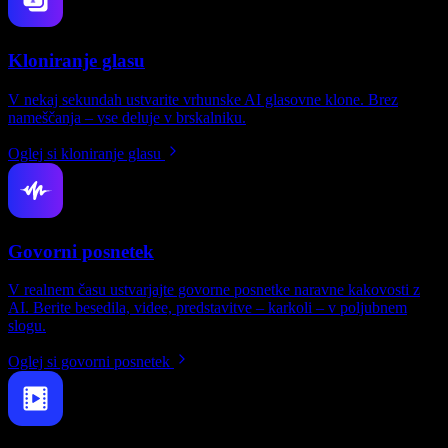
Kloniranje glasu
V nekaj sekundah ustvarite vrhunske AI glasovne klone. Brez
nameščanja – vse deluje v brskalniku.
Oglej si kloniranje glasu
Govorni posnetek
V realnem času ustvarjajte govorne posnetke naravne kakovosti z
AI. Berite besedila, videe, predstavitve – karkoli – v poljubnem
slogu.
Oglej si govorni posnetek