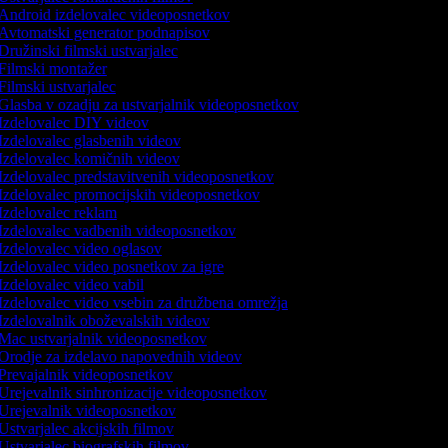
Android izdelovalec videoposnetkov
Avtomatski generator podnapisov
Družinski filmski ustvarjalec
Filmski montažer
Filmski ustvarjalec
Glasba v ozadju za ustvarjalnik videoposnetkov
Izdelovalec DIY videov
Izdelovalec glasbenih videov
Izdelovalec komičnih videov
Izdelovalec predstavitvenih videoposnetkov
Izdelovalec promocijskih videoposnetkov
Izdelovalec reklam
Izdelovalec vadbenih videoposnetkov
Izdelovalec video oglasov
Izdelovalec video posnetkov za igre
Izdelovalec video vabil
Izdelovalec video vsebin za družbena omrežja
Izdelovalnik oboževalskih videov
Mac ustvarjalnik videoposnetkov
Orodje za izdelavo napovednih videov
Prevajalnik videoposnetkov
Urejevalnik sinhronizacije videoposnetkov
Urejevalnik videoposnetkov
Ustvarjalec akcijskih filmov
Ustvarjalec biografskih filmov