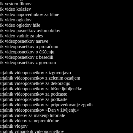
nik vestern filmov
lnik video kolažev
lnik video napovednikov za filme
lnik video ogledov
lnik video ogledov hiše
lnik video posnetkov avtomobilov
nik video vadnic za ples
lnik videoposnetkov narave
lnik videoposnetkov o proračunu
lnik videoposnetkov o čiščenju
lnik videoposnetkov z besedili
lnik videoposnetkov z govorom
rjalnik videoposnetkov z izgovorjavo
rjalnik videoposnetkov z zelenim ozadjem
rjalnik videoposnetkov za dekoracijo
rjalnik videoposnetkov za hišne ljubljenčke
rjalnik videoposnetkov za podcaste
rjalnik videoposnetkov za podkaste
rjalnik videoposnetkov za pripovedovanje zgodb
rjalnik videoposnetkov »Dan v življenju«
rjalnik videov za makeup tutoriale
rjalnik videov za nepremičnine
rjalnik vlogov
rjalnik vrtnarskih videoposnetkov