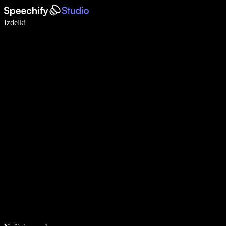
Pišite 5× hitreje z narekovanjem
Izdelki
Več o tem