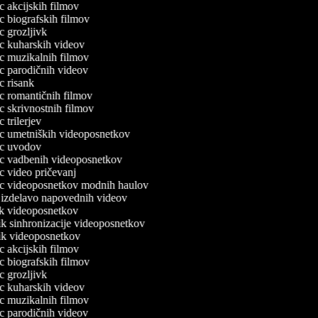
ec akcijskih filmov
ec biografskih filmov
ec grozljivk
lec kuharskih videov
lec muzikalnih filmov
lec parodičnih videov
ec risank
lec romantičnih filmov
ec skrivnostnih filmov
ec trilerjev
lec umetniških videoposnetkov
lec uvodov
lec vadbenih videoposnetkov
ec video pričevanj
lec videoposnetkov modnih haulov
a izdelavo napovednih videov
nik videoposnetkov
nik sinhronizacije videoposnetkov
nik videoposnetkov
ec akcijskih filmov
ec biografskih filmov
ec grozljivk
lec kuharskih videov
lec muzikalnih filmov
lec parodičnih videov