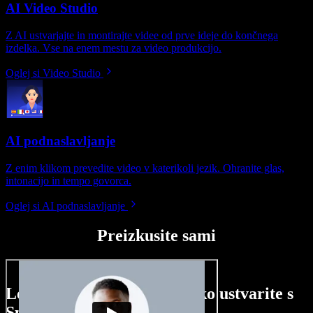
AI Video Studio
Z AI ustvarjajte in montirajte videe od prve ideje do končnega
izdelka. Vse na enem mestu za video produkcijo.
Oglej si Video Studio
AI podnaslavljanje
Z enim klikom prevedite video v katerikoli jezik. Ohranite glas,
intonacijo in tempo govorca.
Oglej si AI podnaslavljanje
Preizkusite sami
Le nekaj primerov, kaj lahko ustvarite s
Speechify Studio.