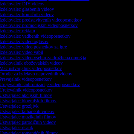
Izdelovalec DIY videov
Izdelovalec glasbenih videov
Izdelovalec komičnih videov
Izdelovalec predstavitvenih videoposnetkov
Izdelovalec promocijskih videoposnetkov
Izdelovalec reklam
Izdelovalec vadbenih videoposnetkov
Izdelovalec video oglasov
Izdelovalec video posnetkov za igre
Izdelovalec video vabil
Izdelovalec video vsebin za družbena omrežja
Izdelovalnik oboževalskih videov
Mac ustvarjalnik videoposnetkov
Orodje za izdelavo napovednih videov
Prevajalnik videoposnetkov
Urejevalnik sinhronizacije videoposnetkov
Urejevalnik videoposnetkov
Ustvarjalec akcijskih filmov
Ustvarjalec biografskih filmov
Ustvarjalec grozljivk
Ustvarjalec kuharskih videov
Ustvarjalec muzikalnih filmov
Ustvarjalec parodičnih videov
Ustvarjalec risank
Ustvarjalec romantičnih filmov