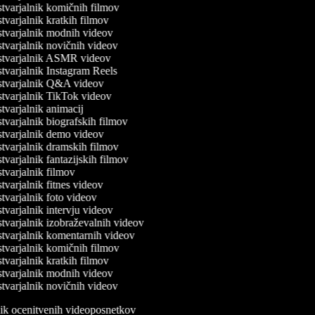
varjalnik komičnih filmov
varjalnik kratkih filmov
tvarjalnik modnih videov
varjalnik novičnih videov
tvarjalnik ASMR videov
varjalnik Instagram Reels
tvarjalnik Q&A videov
tvarjalnik TikTok videov
varjalnik animacij
varjalnik biografskih filmov
tvarjalnik demo videov
varjalnik dramskih filmov
varjalnik fantazijskih filmov
varjalnik filmov
varjalnik fitnes videov
varjalnik foto videov
varjalnik intervju videov
varjalnik izobraževalnih videov
tvarjalnik komentarnih videov
varjalnik komičnih filmov
varjalnik kratkih filmov
tvarjalnik modnih videov
varjalnik novičnih videov
lnik ocenitvenih videoposnetkov