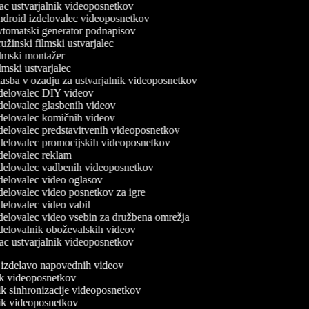
c ustvarjalnik videoposnetkov
droid izdelovalec videoposnetkov
tomatski generator podnapisov
žinski filmski ustvarjalec
lmski montažer
mski ustvarjalec
sba v ozadju za ustvarjalnik videoposnetkov
delovalec DIY videov
elovalec glasbenih videov
delovalec komičnih videov
elovalec predstavitvenih videoposnetkov
delovalec promocijskih videoposnetkov
elovalec reklam
delovalec vadbenih videoposnetkov
elovalec video oglasov
elovalec video posnetkov za igre
elovalec video vabil
elovalec video vsebin za družbena omrežja
elovalnik oboževalskih videov
c ustvarjalnik videoposnetkov
a izdelavo napovednih videov
nik videoposnetkov
nik sinhronizacije videoposnetkov
nik videoposnetkov