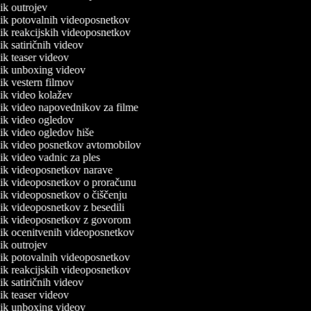
nik outrojev
lnik potovalnih videoposnetkov
lnik reakcijskih videoposnetkov
nik satiričnih videov
nik teaser videov
lnik unboxing videov
nik vestern filmov
lnik video kolažev
lnik video napovednikov za filme
lnik video ogledov
lnik video ogledov hiše
lnik video posnetkov avtomobilov
nik video vadnic za ples
lnik videoposnetkov narave
lnik videoposnetkov o proračunu
lnik videoposnetkov o čiščenju
lnik videoposnetkov z besedili
lnik videoposnetkov z govorom
lnik ocenitvenih videoposnetkov
nik outrojev
lnik potovalnih videoposnetkov
lnik reakcijskih videoposnetkov
nik satiričnih videov
nik teaser videov
lnik unboxing videov