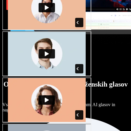
Ogromna izbira moških in ženskih glasov
ter naglasov
Vsak projekt je unikaten. Izbirajte med stotinami AI glasov in
naglasov ter jih prilagodite po svoje.