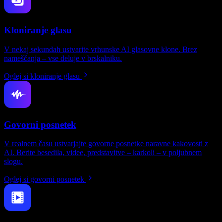
Kloniranje glasu
V nekaj sekundah ustvarite vrhunske AI glasovne klone. Brez
nameščanja – vse deluje v brskalniku.
Oglej si kloniranje glasu
Govorni posnetek
V realnem času ustvarjajte govorne posnetke naravne kakovosti z
AI. Berite besedila, videe, predstavitve – karkoli – v poljubnem
slogu.
Oglej si govorni posnetek