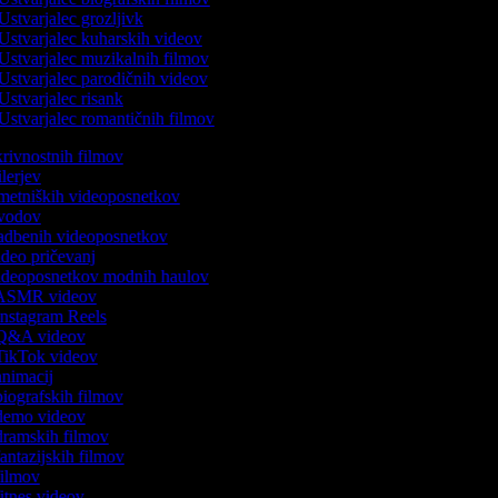
Ustvarjalec grozljivk
Ustvarjalec kuharskih videov
Ustvarjalec muzikalnih filmov
Ustvarjalec parodičnih videov
Ustvarjalec risank
Ustvarjalec romantičnih filmov
skrivnostnih filmov
rilerjev
umetniških videoposnetkov
 uvodov
 vadbenih videoposnetkov
video pričevanj
 videoposnetkov modnih haulov
k ASMR videov
 Instagram Reels
k Q&A videov
 TikTok videov
 animacij
 biografskih filmov
k demo videov
 dramskih filmov
fantazijskih filmov
 filmov
 fitnes videov