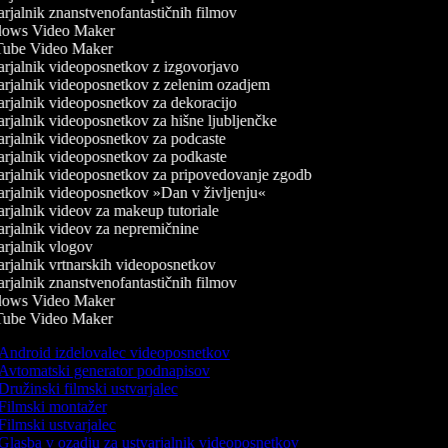
rjalnik znanstvenofantastičnih filmov
ows Video Maker
ube Video Maker
rjalnik videoposnetkov z izgovorjavo
rjalnik videoposnetkov z zelenim ozadjem
rjalnik videoposnetkov za dekoracijo
rjalnik videoposnetkov za hišne ljubljenčke
rjalnik videoposnetkov za podcaste
rjalnik videoposnetkov za podkaste
rjalnik videoposnetkov za pripovedovanje zgodb
rjalnik videoposnetkov »Dan v življenju«
rjalnik videov za makeup tutoriale
rjalnik videov za nepremičnine
rjalnik vlogov
rjalnik vrtnarskih videoposnetkov
rjalnik znanstvenofantastičnih filmov
ows Video Maker
ube Video Maker
Android izdelovalec videoposnetkov
Avtomatski generator podnapisov
Družinski filmski ustvarjalec
Filmski montažer
Filmski ustvarjalec
Glasba v ozadju za ustvarjalnik videoposnetkov