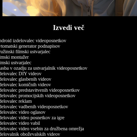
Izvedi več
droid izdelovalec videoposnetkov
tomatski generator podnapisov
žinski filmski ustvarjalec
lmski montažer
mski ustvarjalec
sba v ozadju za ustvarjalnik videoposnetkov
delovalec DIY videov
elovalec glasbenih videov
delovalec komičnih videov
elovalec predstavitvenih videoposnetkov
delovalec promocijskih videoposnetkov
elovalec reklam
delovalec vadbenih videoposnetkov
elovalec video oglasov
elovalec video posnetkov za igre
elovalec video vabil
elovalec video vsebin za družbena omrežja
elovalnik oboževalskih videov