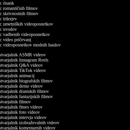
ec risank
lec romantičnih filmov
ec skrivnostnih filmov
ec trilerjev
lec umetniških videoposnetkov
lec uvodov
lec vadbenih videoposnetkov
ec video pričevanj
lec videoposnetkov modnih haulov
tvarjalnik ASMR videov
varjalnik Instagram Reels
tvarjalnik Q&A videov
tvarjalnik TikTok videov
varjalnik animacij
varjalnik biografskih filmov
tvarjalnik demo videov
varjalnik dramskih filmov
varjalnik fantazijskih filmov
varjalnik filmov
varjalnik fitnes videov
varjalnik foto videov
varjalnik intervju videov
varjalnik izobraževalnih videov
tvarjalnik komentarnih videov