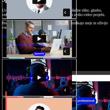
Ustvarjajte govorne posnetke, dodajajte brezplačne slike, glasbo,
videe, klonirajte svoj glas in pripravite celoten avdio-video projekt.
Brez učenja in kar iz brskalnika ustvarjalci premikajo meje in oživijo
vse ideje.
Zaženi Studio