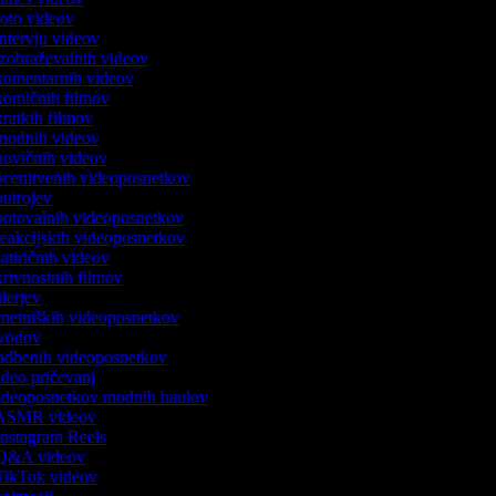
 foto videov
 intervju videov
 izobraževalnih videov
 komentarnih videov
 komičnih filmov
 kratkih filmov
k modnih videov
 novičnih videov
 ocenitvenih videoposnetkov
 outrojev
 potovalnih videoposnetkov
 reakcijskih videoposnetkov
satiričnih videov
skrivnostnih filmov
rilerjev
umetniških videoposnetkov
 uvodov
 vadbenih videoposnetkov
video pričevanj
 videoposnetkov modnih haulov
k ASMR videov
 Instagram Reels
k Q&A videov
 TikTok videov