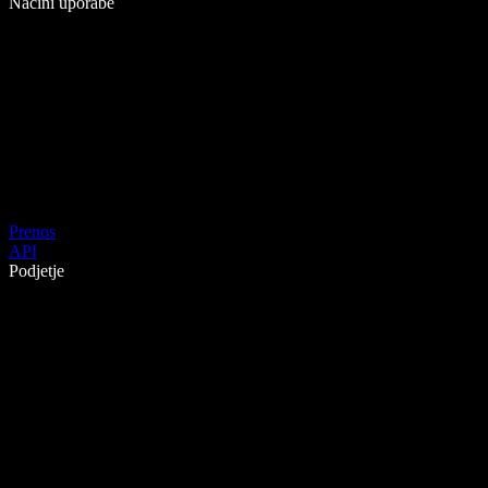
Načini uporabe
Prenos
API
Podjetje