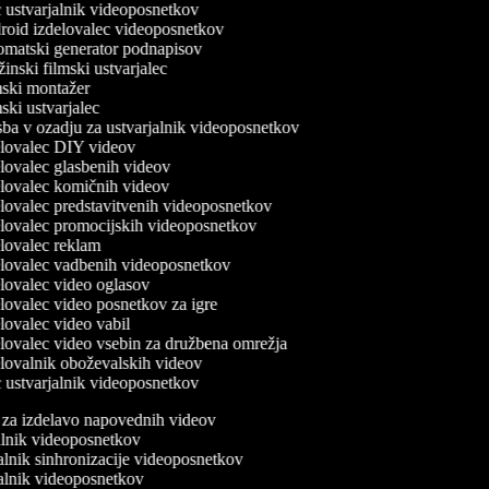
ustvarjalnik videoposnetkov
oid izdelovalec videoposnetkov
matski generator podnapisov
nski filmski ustvarjalec
ski montažer
ki ustvarjalec
ba v ozadju za ustvarjalnik videoposnetkov
lovalec DIY videov
lovalec glasbenih videov
lovalec komičnih videov
lovalec predstavitvenih videoposnetkov
lovalec promocijskih videoposnetkov
lovalec reklam
lovalec vadbenih videoposnetkov
lovalec video oglasov
lovalec video posnetkov za igre
lovalec video vabil
lovalec video vsebin za družbena omrežja
lovalnik oboževalskih videov
ustvarjalnik videoposnetkov
e za izdelavo napovednih videov
jalnik videoposnetkov
valnik sinhronizacije videoposnetkov
valnik videoposnetkov