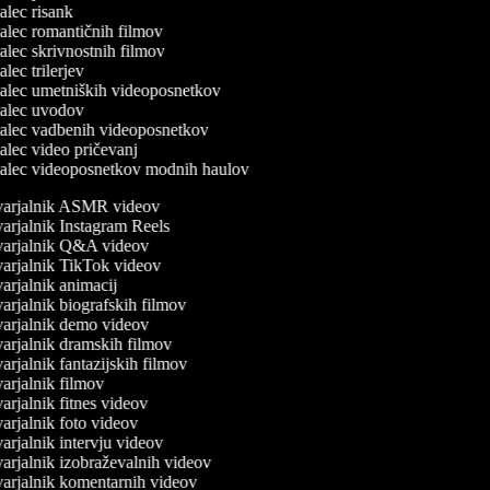
jalec risank
rjalec romantičnih filmov
jalec skrivnostnih filmov
jalec trilerjev
rjalec umetniških videoposnetkov
rjalec uvodov
rjalec vadbenih videoposnetkov
jalec video pričevanj
rjalec videoposnetkov modnih haulov
arjalnik ASMR videov
arjalnik Instagram Reels
arjalnik Q&A videov
arjalnik TikTok videov
arjalnik animacij
arjalnik biografskih filmov
arjalnik demo videov
arjalnik dramskih filmov
rjalnik fantazijskih filmov
arjalnik filmov
rjalnik fitnes videov
arjalnik foto videov
arjalnik intervju videov
arjalnik izobraževalnih videov
arjalnik komentarnih videov