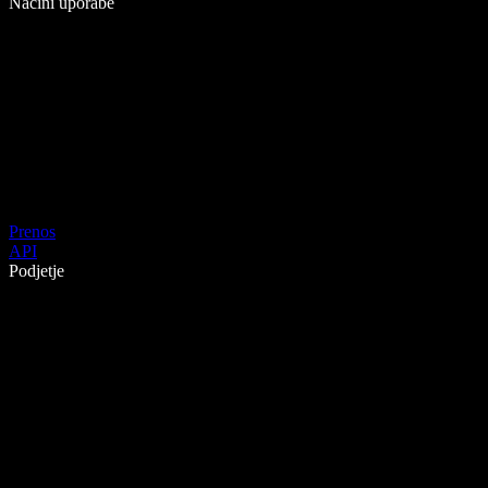
Načini uporabe
Prenos
API
Podjetje