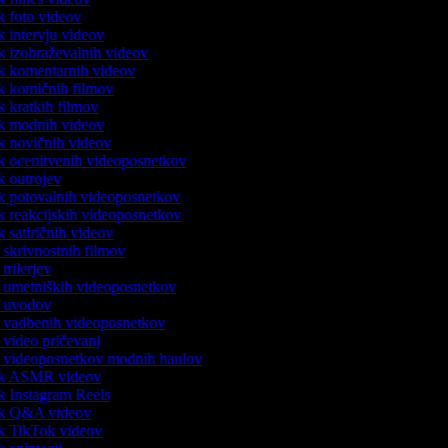
ik foto videov
ik intervju videov
ik izobraževalnih videov
nik komentarnih videov
nik komičnih filmov
ik kratkih filmov
nik modnih videov
ik novičnih videov
nik ocenitvenih videoposnetkov
ik outrojev
nik potovalnih videoposnetkov
ik reakcijskih videoposnetkov
ik satiričnih videov
c skrivnostnih filmov
 trilerjev
ec umetniških videoposnetkov
ec uvodov
ec vadbenih videoposnetkov
c video pričevanj
ec videoposnetkov modnih haulov
nik ASMR videov
ik Instagram Reels
nik Q&A videov
nik TikTok videov