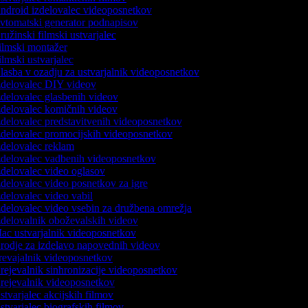
droid izdelovalec videoposnetkov
tomatski generator podnapisov
užinski filmski ustvarjalec
lmski montažer
lmski ustvarjalec
asba v ozadju za ustvarjalnik videoposnetkov
delovalec DIY videov
delovalec glasbenih videov
delovalec komičnih videov
delovalec predstavitvenih videoposnetkov
delovalec promocijskih videoposnetkov
delovalec reklam
delovalec vadbenih videoposnetkov
delovalec video oglasov
delovalec video posnetkov za igre
delovalec video vabil
delovalec video vsebin za družbena omrežja
delovalnik oboževalskih videov
c ustvarjalnik videoposnetkov
odje za izdelavo napovednih videov
evajalnik videoposnetkov
ejevalnik sinhronizacije videoposnetkov
ejevalnik videoposnetkov
tvarjalec akcijskih filmov
tvarjalec biografskih filmov