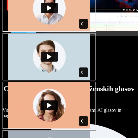
Ogromna izbira moških in ženskih glasov
ter naglasov
Vsak projekt je unikaten. Izbirajte med stotinami AI glasov in
naglasov ter jih prilagodite po svoje.