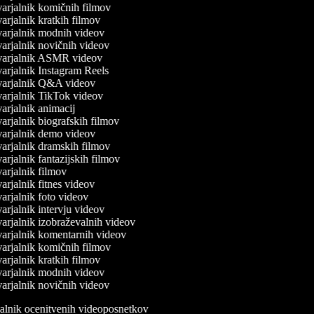
arjalnik komičnih filmov
arjalnik kratkih filmov
arjalnik modnih videov
arjalnik novičnih videov
arjalnik ASMR videov
arjalnik Instagram Reels
arjalnik Q&A videov
arjalnik TikTok videov
arjalnik animacij
arjalnik biografskih filmov
arjalnik demo videov
arjalnik dramskih filmov
rjalnik fantazijskih filmov
arjalnik filmov
rjalnik fitnes videov
arjalnik foto videov
arjalnik intervju videov
arjalnik izobraževalnih videov
arjalnik komentarnih videov
arjalnik komičnih filmov
arjalnik kratkih filmov
arjalnik modnih videov
arjalnik novičnih videov
rjalnik ocenitvenih videoposnetkov