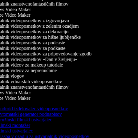
lnik znanstvenofantastičnih filmov
s Video Maker
e Video Maker
alnik videoposnetkov z izgovorjavo
alnik videoposnetkov z zelenim ozadjem
lnik videoposnetkov za dekoracijo
lnik videoposnetkov za hišne ljubljenčke
alnik videoposnetkov za podcaste
alnik videoposnetkov za podkaste
alnik videoposnetkov za pripovedovanje zgodb
alnik videoposnetkov »Dan v življenju«
lnik videov za makeup tutoriale
alnik videov za nepremičnine
alnik vlogov
lnik vrtnarskih videoposnetkov
lnik znanstvenofantastičnih filmov
s Video Maker
e Video Maker
droid izdelovalec videoposnetkov
tomatski generator podnapisov
užinski filmski ustvarjalec
lmski montažer
lmski ustvarjalec
asba v ozadju za ustvarjalnik videoposnetkov