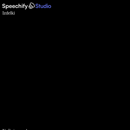
Pišite 5× hitreje z narekovanjem
Izdelki
Več o tem