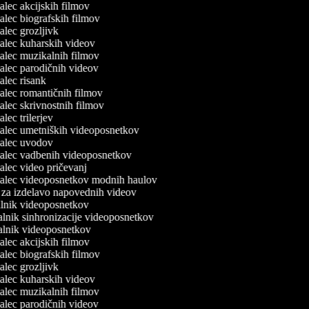
jalec akcijskih filmov
jalec biografskih filmov
jalec grozljivk
rjalec kuharskih videov
rjalec muzikalnih filmov
rjalec parodičnih videov
jalec risank
rjalec romantičnih filmov
jalec skrivnostnih filmov
jalec trilerjev
rjalec umetniških videoposnetkov
rjalec uvodov
rjalec vadbenih videoposnetkov
jalec video pričevanj
rjalec videoposnetkov modnih haulov
e za izdelavo napovednih videov
jalnik videoposnetkov
valnik sinhronizacije videoposnetkov
valnik videoposnetkov
jalec akcijskih filmov
jalec biografskih filmov
jalec grozljivk
rjalec kuharskih videov
rjalec muzikalnih filmov
rjalec parodičnih videov