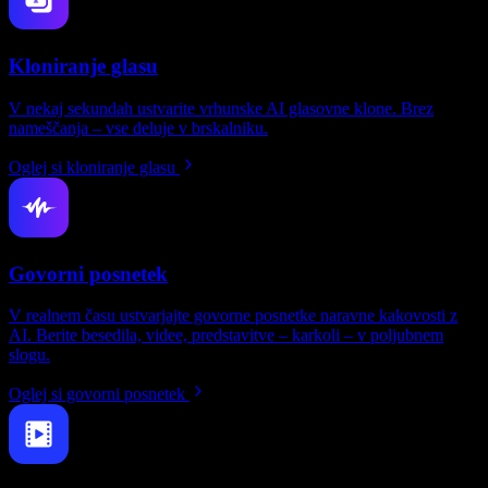
Kloniranje glasu
V nekaj sekundah ustvarite vrhunske AI glasovne klone. Brez
nameščanja – vse deluje v brskalniku.
Oglej si kloniranje glasu
Govorni posnetek
V realnem času ustvarjajte govorne posnetke naravne kakovosti z
AI. Berite besedila, videe, predstavitve – karkoli – v poljubnem
slogu.
Oglej si govorni posnetek