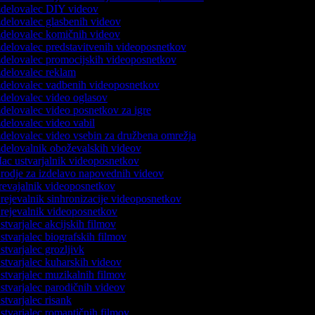
delovalec DIY videov
delovalec glasbenih videov
delovalec komičnih videov
delovalec predstavitvenih videoposnetkov
delovalec promocijskih videoposnetkov
delovalec reklam
delovalec vadbenih videoposnetkov
delovalec video oglasov
delovalec video posnetkov za igre
delovalec video vabil
delovalec video vsebin za družbena omrežja
delovalnik oboževalskih videov
c ustvarjalnik videoposnetkov
odje za izdelavo napovednih videov
evajalnik videoposnetkov
ejevalnik sinhronizacije videoposnetkov
ejevalnik videoposnetkov
tvarjalec akcijskih filmov
tvarjalec biografskih filmov
tvarjalec grozljivk
tvarjalec kuharskih videov
tvarjalec muzikalnih filmov
tvarjalec parodičnih videov
tvarjalec risank
tvarjalec romantičnih filmov