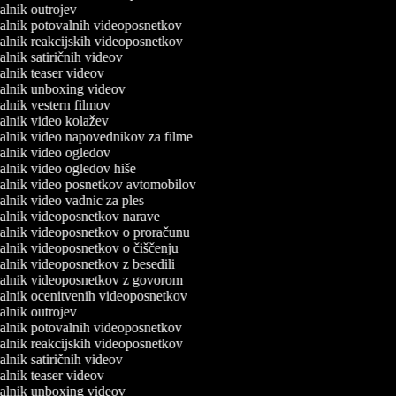
jalnik outrojev
rjalnik potovalnih videoposnetkov
rjalnik reakcijskih videoposnetkov
jalnik satiričnih videov
jalnik teaser videov
rjalnik unboxing videov
jalnik vestern filmov
rjalnik video kolažev
rjalnik video napovednikov za filme
rjalnik video ogledov
jalnik video ogledov hiše
rjalnik video posnetkov avtomobilov
jalnik video vadnic za ples
rjalnik videoposnetkov narave
rjalnik videoposnetkov o proračunu
rjalnik videoposnetkov o čiščenju
jalnik videoposnetkov z besedili
rjalnik videoposnetkov z govorom
rjalnik ocenitvenih videoposnetkov
jalnik outrojev
rjalnik potovalnih videoposnetkov
rjalnik reakcijskih videoposnetkov
jalnik satiričnih videov
jalnik teaser videov
rjalnik unboxing videov