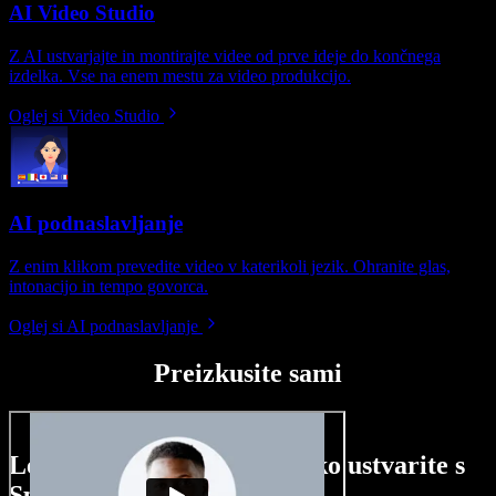
AI Video Studio
Z AI ustvarjajte in montirajte videe od prve ideje do končnega
izdelka. Vse na enem mestu za video produkcijo.
Oglej si Video Studio
AI podnaslavljanje
Z enim klikom prevedite video v katerikoli jezik. Ohranite glas,
intonacijo in tempo govorca.
Oglej si AI podnaslavljanje
Preizkusite sami
Le nekaj primerov, kaj lahko ustvarite s
Speechify Studio.