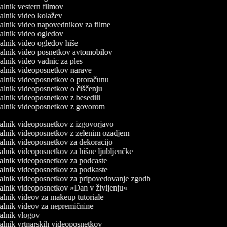
jalnik vestern filmov
rjalnik video kolažev
rjalnik video napovednikov za filme
rjalnik video ogledov
jalnik video ogledov hiše
rjalnik video posnetkov avtomobilov
jalnik video vadnic za ples
rjalnik videoposnetkov narave
rjalnik videoposnetkov o proračunu
rjalnik videoposnetkov o čiščenju
jalnik videoposnetkov z besedili
rjalnik videoposnetkov z govorom
alnik videoposnetkov z izgovorjavo
alnik videoposnetkov z zelenim ozadjem
lnik videoposnetkov za dekoracijo
lnik videoposnetkov za hišne ljubljenčke
alnik videoposnetkov za podcaste
alnik videoposnetkov za podkaste
alnik videoposnetkov za pripovedovanje zgodb
alnik videoposnetkov »Dan v življenju«
lnik videov za makeup tutoriale
alnik videov za nepremičnine
alnik vlogov
lnik vrtnarskih videoposnetkov