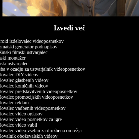
Izvedi več
oid izdelovalec videoposnetkov
matski generator podnapisov
nski filmski ustvarjalec
ski montažer
ki ustvarjalec
ba v ozadju za ustvarjalnik videoposnetkov
lovalec DIY videov
lovalec glasbenih videov
lovalec komičnih videov
lovalec predstavitvenih videoposnetkov
lovalec promocijskih videoposnetkov
lovalec reklam
lovalec vadbenih videoposnetkov
lovalec video oglasov
lovalec video posnetkov za igre
lovalec video vabil
lovalec video vsebin za družbena omrežja
lovalnik oboževalskih videov