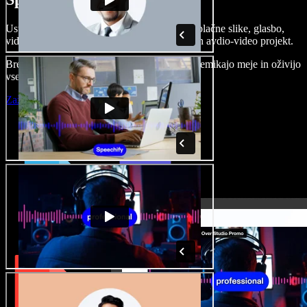
Ustvarjajte govorne posnetke, dodajajte brezplačne slike, glasbo,
videe, klonirajte svoj glas in pripravite celoten avdio-video projekt.
Brez učenja in kar iz brskalnika ustvarjalci premikajo meje in oživijo
vse ideje.
Zaženi Studio