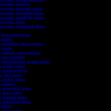
tvarjalec grozljivk
tvarjalec kuharskih videov
tvarjalec muzikalnih filmov
tvarjalec parodičnih videov
tvarjalec risank
tvarjalec romantičnih filmov
c skrivnostnih filmov
 trilerjev
ec umetniških videoposnetkov
ec uvodov
ec vadbenih videoposnetkov
c video pričevanj
ec videoposnetkov modnih haulov
nik ASMR videov
ik Instagram Reels
nik Q&A videov
nik TikTok videov
ik animacij
ik biografskih filmov
nik demo videov
nik dramskih filmov
ik fantazijskih filmov
ik filmov
ik fitnes videov