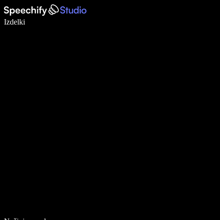
Pišite 5× hitreje z narekovanjem
Izdelki
Več o tem