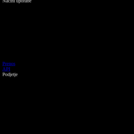
Načini uporabe
Prenos
API
Podjetje