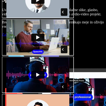
Ustvarjajte govorne posnetke, dodajajte brezplačne slike, glasbo,
videe, klonirajte svoj glas in pripravite celoten avdio-video projekt.
Brez učenja in kar iz brskalnika ustvarjalci premikajo meje in oživijo
vse ideje.
Zaženi Studio