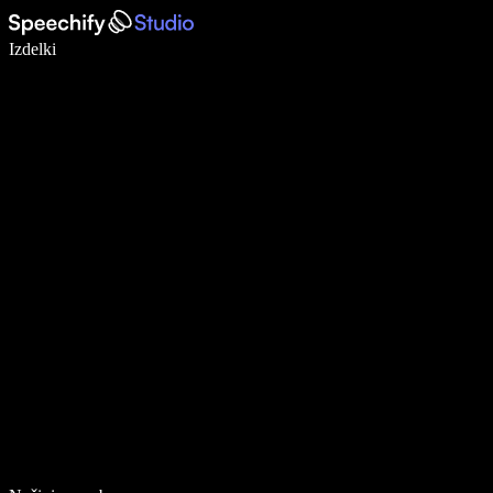
Pišite 5× hitreje z narekovanjem
Izdelki
Več o tem