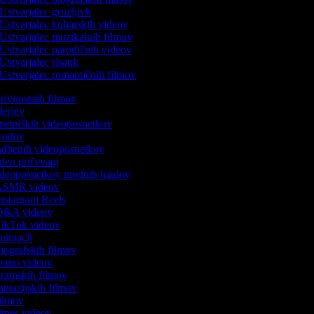
Ustvarjalec grozljivk
Ustvarjalec kuharskih videov
Ustvarjalec muzikalnih filmov
Ustvarjalec parodičnih videov
Ustvarjalec risank
Ustvarjalec romantičnih filmov
skrivnostnih filmov
ilerjev
umetniških videoposnetkov
uvodov
vadbenih videoposnetkov
video pričevanj
videoposnetkov modnih haulov
k ASMR videov
 Instagram Reels
k Q&A videov
 TikTok videov
 animacij
 biografskih filmov
 demo videov
 dramskih filmov
fantazijskih filmov
 filmov
fitnes videov