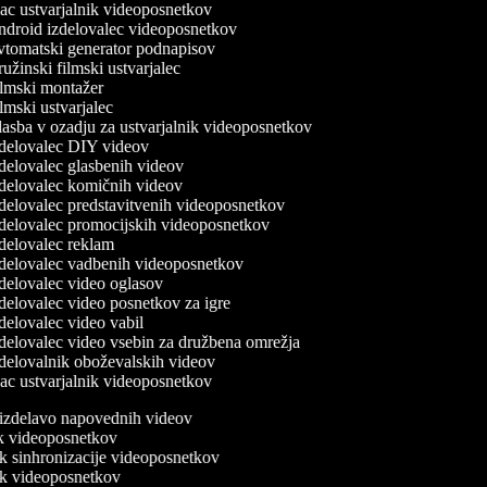
c ustvarjalnik videoposnetkov
droid izdelovalec videoposnetkov
tomatski generator podnapisov
užinski filmski ustvarjalec
lmski montažer
lmski ustvarjalec
asba v ozadju za ustvarjalnik videoposnetkov
delovalec DIY videov
delovalec glasbenih videov
delovalec komičnih videov
delovalec predstavitvenih videoposnetkov
delovalec promocijskih videoposnetkov
delovalec reklam
delovalec vadbenih videoposnetkov
delovalec video oglasov
delovalec video posnetkov za igre
delovalec video vabil
delovalec video vsebin za družbena omrežja
delovalnik oboževalskih videov
c ustvarjalnik videoposnetkov
a izdelavo napovednih videov
nik videoposnetkov
ik sinhronizacije videoposnetkov
nik videoposnetkov