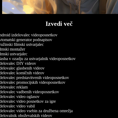
Izvedi več
droid izdelovalec videoposnetkov
tomatski generator podnapisov
užinski filmski ustvarjalec
lmski montažer
lmski ustvarjalec
asba v ozadju za ustvarjalnik videoposnetkov
delovalec DIY videov
delovalec glasbenih videov
delovalec komičnih videov
delovalec predstavitvenih videoposnetkov
delovalec promocijskih videoposnetkov
delovalec reklam
delovalec vadbenih videoposnetkov
delovalec video oglasov
delovalec video posnetkov za igre
delovalec video vabil
delovalec video vsebin za družbena omrežja
delovalnik oboževalskih videov