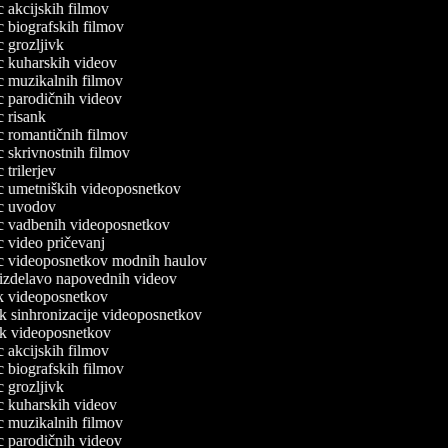
ec akcijskih filmov
ec biografskih filmov
ec grozljivk
ec kuharskih videov
ec muzikalnih filmov
ec parodičnih videov
ec risank
ec romantičnih filmov
ec skrivnostnih filmov
c trilerjev
lec umetniških videoposnetkov
lec uvodov
lec vadbenih videoposnetkov
ec video pričevanj
lec videoposnetkov modnih haulov
a izdelavo napovednih videov
nik videoposnetkov
ik sinhronizacije videoposnetkov
nik videoposnetkov
ec akcijskih filmov
ec biografskih filmov
ec grozljivk
ec kuharskih videov
ec muzikalnih filmov
ec parodičnih videov