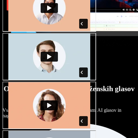
Ogromna izbira moških in ženskih glasov
ter naglasov
Vsak projekt je unikaten. Izbirajte med stotinami AI glasov in
naglasov ter jih prilagodite po svoje.