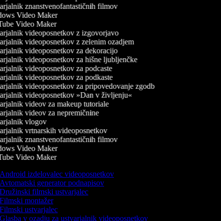
rjalnik znanstvenofantastičnih filmov
ows Video Maker
ube Video Maker
rjalnik videoposnetkov z izgovorjavo
rjalnik videoposnetkov z zelenim ozadjem
rjalnik videoposnetkov za dekoracijo
rjalnik videoposnetkov za hišne ljubljenčke
rjalnik videoposnetkov za podcaste
rjalnik videoposnetkov za podkaste
rjalnik videoposnetkov za pripovedovanje zgodb
rjalnik videoposnetkov »Dan v življenju«
rjalnik videov za makeup tutoriale
rjalnik videov za nepremičnine
rjalnik vlogov
rjalnik vrtnarskih videoposnetkov
rjalnik znanstvenofantastičnih filmov
ows Video Maker
ube Video Maker
Android izdelovalec videoposnetkov
Avtomatski generator podnapisov
Družinski filmski ustvarjalec
Filmski montažer
Filmski ustvarjalec
Glasba v ozadju za ustvarjalnik videoposnetkov