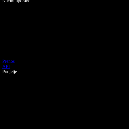
Načini uporabe
Prenos
API
Podjetje