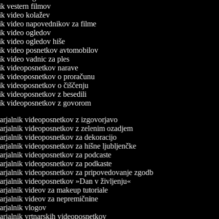
nik vestern filmov
nik video kolažev
nik video napovednikov za filme
nik video ogledov
nik video ogledov hiše
lnik video posnetkov avtomobilov
nik video vadnic za ples
lnik videoposnetkov narave
lnik videoposnetkov o proračunu
nik videoposnetkov o čiščenju
nik videoposnetkov z besedili
lnik videoposnetkov z govorom
rjalnik videoposnetkov z izgovorjavo
rjalnik videoposnetkov z zelenim ozadjem
rjalnik videoposnetkov za dekoracijo
rjalnik videoposnetkov za hišne ljubljenčke
rjalnik videoposnetkov za podcaste
rjalnik videoposnetkov za podkaste
rjalnik videoposnetkov za pripovedovanje zgodb
rjalnik videoposnetkov »Dan v življenju«
rjalnik videov za makeup tutoriale
rjalnik videov za nepremičnine
rjalnik vlogov
rjalnik vrtnarskih videoposnetkov