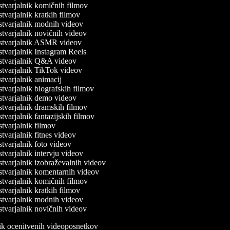
tvarjalnik komičnih filmov
tvarjalnik kratkih filmov
tvarjalnik modnih videov
tvarjalnik novičnih videov
tvarjalnik ASMR videov
tvarjalnik Instagram Reels
tvarjalnik Q&A videov
tvarjalnik TikTok videov
tvarjalnik animacij
tvarjalnik biografskih filmov
tvarjalnik demo videov
tvarjalnik dramskih filmov
tvarjalnik fantazijskih filmov
tvarjalnik filmov
tvarjalnik fitnes videov
tvarjalnik foto videov
tvarjalnik intervju videov
tvarjalnik izobraževalnih videov
tvarjalnik komentarnih videov
tvarjalnik komičnih filmov
tvarjalnik kratkih filmov
tvarjalnik modnih videov
tvarjalnik novičnih videov
nik ocenitvenih videoposnetkov