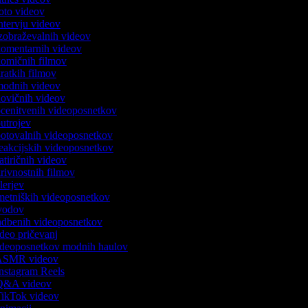
 foto videov
intervju videov
 izobraževalnih videov
 komentarnih videov
 komičnih filmov
kratkih filmov
 modnih videov
 novičnih videov
 ocenitvenih videoposnetkov
outrojev
 potovalnih videoposnetkov
 reakcijskih videoposnetkov
satiričnih videov
skrivnostnih filmov
ilerjev
umetniških videoposnetkov
uvodov
vadbenih videoposnetkov
video pričevanj
videoposnetkov modnih haulov
k ASMR videov
 Instagram Reels
k Q&A videov
 TikTok videov