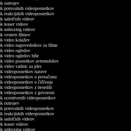
nik outrojev
nik potovalnih videoposnetkov
nik reakcijskih videoposnetkov
nik satiričnih videov
nik teaser videov
lnik unboxing videov
nik vestern filmov
nik video kolažev
nik video napovednikov za filme
nik video ogledov
nik video ogledov hiše
lnik video posnetkov avtomobilov
nik video vadnic za ples
lnik videoposnetkov narave
lnik videoposnetkov o proračunu
nik videoposnetkov o čiščenju
nik videoposnetkov z besedili
lnik videoposnetkov z govorom
nik ocenitvenih videoposnetkov
nik outrojev
nik potovalnih videoposnetkov
nik reakcijskih videoposnetkov
nik satiričnih videov
nik teaser videov
lnik unboxing videov