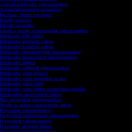
Android izdelovalec videoposnetkov
Avtomatski generator podnapisov
Družinski filmski ustvarjalec
Filmski montažer
Filmski ustvarjalec
Glasba v ozadju za ustvarjalnik videoposnetkov
Izdelovalec DIY videov
Izdelovalec glasbenih videov
Izdelovalec komičnih videov
Izdelovalec predstavitvenih videoposnetkov
Izdelovalec promocijskih videoposnetkov
Izdelovalec reklam
Izdelovalec vadbenih videoposnetkov
Izdelovalec video oglasov
Izdelovalec video posnetkov za igre
Izdelovalec video vabil
Izdelovalec video vsebin za družbena omrežja
Izdelovalnik oboževalskih videov
Mac ustvarjalnik videoposnetkov
Orodje za izdelavo napovednih videov
Prevajalnik videoposnetkov
Urejevalnik sinhronizacije videoposnetkov
Urejevalnik videoposnetkov
Ustvarjalec akcijskih filmov
Ustvarjalec biografskih filmov