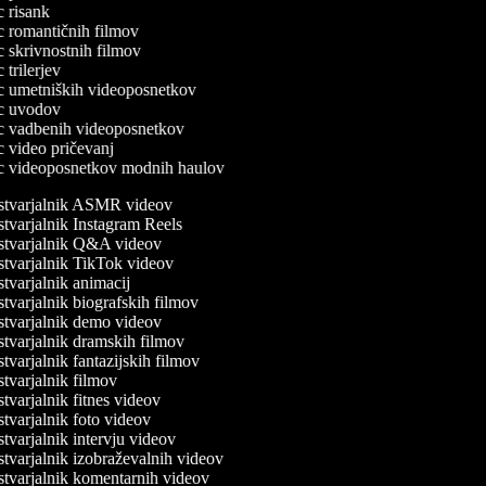
ec risank
ec romantičnih filmov
ec skrivnostnih filmov
c trilerjev
lec umetniških videoposnetkov
lec uvodov
lec vadbenih videoposnetkov
ec video pričevanj
lec videoposnetkov modnih haulov
tvarjalnik ASMR videov
tvarjalnik Instagram Reels
tvarjalnik Q&A videov
tvarjalnik TikTok videov
tvarjalnik animacij
tvarjalnik biografskih filmov
tvarjalnik demo videov
tvarjalnik dramskih filmov
tvarjalnik fantazijskih filmov
tvarjalnik filmov
tvarjalnik fitnes videov
tvarjalnik foto videov
tvarjalnik intervju videov
tvarjalnik izobraževalnih videov
tvarjalnik komentarnih videov