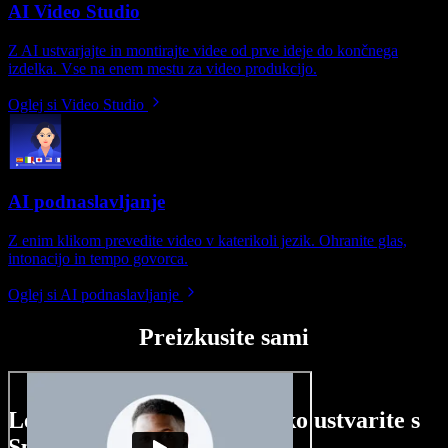
AI Video Studio
Z AI ustvarjajte in montirajte videe od prve ideje do končnega
izdelka. Vse na enem mestu za video produkcijo.
Oglej si Video Studio
AI podnaslavljanje
Z enim klikom prevedite video v katerikoli jezik. Ohranite glas,
intonacijo in tempo govorca.
Oglej si AI podnaslavljanje
Preizkusite sami
Le nekaj primerov, kaj lahko ustvarite s
Speechify Studio.