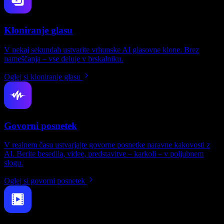
Kloniranje glasu
V nekaj sekundah ustvarite vrhunske AI glasovne klone. Brez
nameščanja – vse deluje v brskalniku.
Oglej si kloniranje glasu
Govorni posnetek
V realnem času ustvarjajte govorne posnetke naravne kakovosti z
AI. Berite besedila, videe, predstavitve – karkoli – v poljubnem
slogu.
Oglej si govorni posnetek