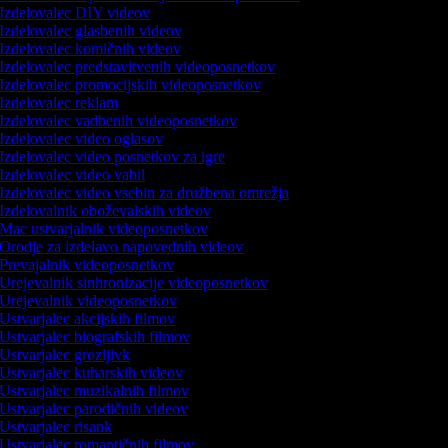
Izdelovalec DIY videov
Izdelovalec glasbenih videov
Izdelovalec komičnih videov
Izdelovalec predstavitvenih videoposnetkov
Izdelovalec promocijskih videoposnetkov
Izdelovalec reklam
Izdelovalec vadbenih videoposnetkov
Izdelovalec video oglasov
Izdelovalec video posnetkov za igre
Izdelovalec video vabil
Izdelovalec video vsebin za družbena omrežja
Izdelovalnik oboževalskih videov
Mac ustvarjalnik videoposnetkov
Orodje za izdelavo napovednih videov
Prevajalnik videoposnetkov
Urejevalnik sinhronizacije videoposnetkov
Urejevalnik videoposnetkov
Ustvarjalec akcijskih filmov
Ustvarjalec biografskih filmov
Ustvarjalec grozljivk
Ustvarjalec kuharskih videov
Ustvarjalec muzikalnih filmov
Ustvarjalec parodičnih videov
Ustvarjalec risank
Ustvarjalec romantičnih filmov