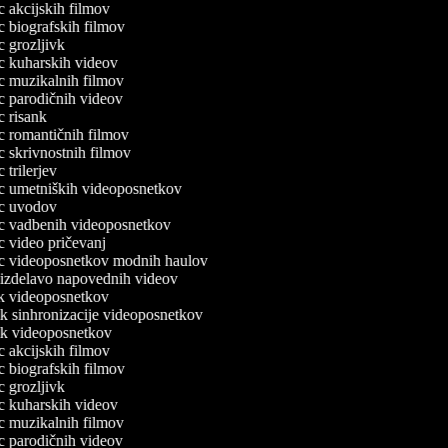
ec akcijskih filmov
ec biografskih filmov
ec grozljivk
lec kuharskih videov
lec muzikalnih filmov
ec parodičnih videov
ec risank
ec romantičnih filmov
ec skrivnostnih filmov
c trilerjev
lec umetniških videoposnetkov
lec uvodov
lec vadbenih videoposnetkov
ec video pričevanj
lec videoposnetkov modnih haulov
a izdelavo napovednih videov
nik videoposnetkov
nik sinhronizacije videoposnetkov
nik videoposnetkov
ec akcijskih filmov
ec biografskih filmov
ec grozljivk
lec kuharskih videov
lec muzikalnih filmov
ec parodičnih videov