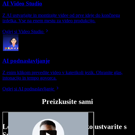
AI Video Studio
Z AI ustvarjajte in montirajte videe od prve ideje do končnega
izdelka. Vse na enem mestu za video produkcijo.
Oglej si Video Studio
AI podnaslavljanje
Z enim klikom prevedite video v katerikoli jezik. Ohranite glas,
intonacijo in tempo govorca.
Oglej si AI podnaslavljanje
Preizkusite sami
Le nekaj primerov, kaj lahko ustvarite s
Speechify Studio.