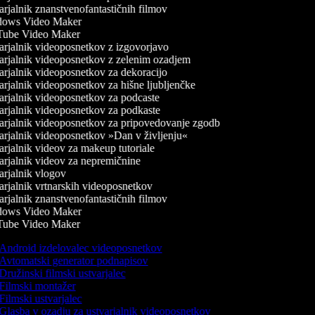
rjalnik znanstvenofantastičnih filmov
ows Video Maker
ube Video Maker
rjalnik videoposnetkov z izgovorjavo
rjalnik videoposnetkov z zelenim ozadjem
rjalnik videoposnetkov za dekoracijo
rjalnik videoposnetkov za hišne ljubljenčke
rjalnik videoposnetkov za podcaste
rjalnik videoposnetkov za podkaste
rjalnik videoposnetkov za pripovedovanje zgodb
rjalnik videoposnetkov »Dan v življenju«
rjalnik videov za makeup tutoriale
rjalnik videov za nepremičnine
rjalnik vlogov
rjalnik vrtnarskih videoposnetkov
rjalnik znanstvenofantastičnih filmov
ows Video Maker
ube Video Maker
Android izdelovalec videoposnetkov
Avtomatski generator podnapisov
Družinski filmski ustvarjalec
Filmski montažer
Filmski ustvarjalec
Glasba v ozadju za ustvarjalnik videoposnetkov