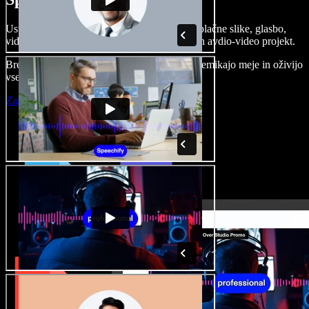
Ustvarjajte govorne posnetke, dodajajte brezplačne slike, glasbo,
videe, klonirajte svoj glas in pripravite celoten avdio-video projekt.
Brez učenja in kar iz brskalnika ustvarjalci premikajo meje in oživijo
vse ideje.
Zaženi Studio