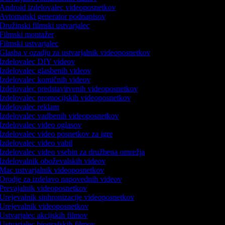
Android izdelovalec videoposnetkov
Avtomatski generator podnapisov
Družinski filmski ustvarjalec
Filmski montažer
Filmski ustvarjalec
Glasba v ozadju za ustvarjalnik videoposnetkov
Izdelovalec DIY videov
Izdelovalec glasbenih videov
Izdelovalec komičnih videov
Izdelovalec predstavitvenih videoposnetkov
Izdelovalec promocijskih videoposnetkov
Izdelovalec reklam
Izdelovalec vadbenih videoposnetkov
Izdelovalec video oglasov
Izdelovalec video posnetkov za igre
Izdelovalec video vabil
Izdelovalec video vsebin za družbena omrežja
Izdelovalnik oboževalskih videov
Mac ustvarjalnik videoposnetkov
Orodje za izdelavo napovednih videov
Prevajalnik videoposnetkov
Urejevalnik sinhronizacije videoposnetkov
Urejevalnik videoposnetkov
Ustvarjalec akcijskih filmov
Ustvarjalec biografskih filmov