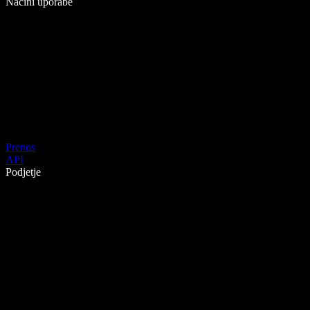
Načini uporabe
Prenos
API
Podjetje