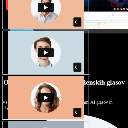
Ogromna izbira moških in ženskih glasov
ter naglasov
Vsak projekt je unikaten. Izbirajte med stotinami AI glasov in
naglasov ter jih prilagodite po svoje.