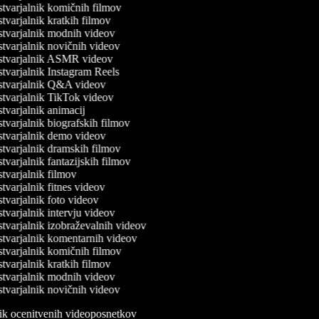
tvarjalnik komičnih filmov
varjalnik kratkih filmov
tvarjalnik modnih videov
tvarjalnik novičnih videov
tvarjalnik ASMR videov
tvarjalnik Instagram Reels
tvarjalnik Q&A videov
tvarjalnik TikTok videov
tvarjalnik animacij
varjalnik biografskih filmov
tvarjalnik demo videov
tvarjalnik dramskih filmov
varjalnik fantazijskih filmov
tvarjalnik filmov
varjalnik fitnes videov
tvarjalnik foto videov
varjalnik intervju videov
tvarjalnik izobraževalnih videov
tvarjalnik komentarnih videov
tvarjalnik komičnih filmov
varjalnik kratkih filmov
tvarjalnik modnih videov
tvarjalnik novičnih videov
lnik ocenitvenih videoposnetkov