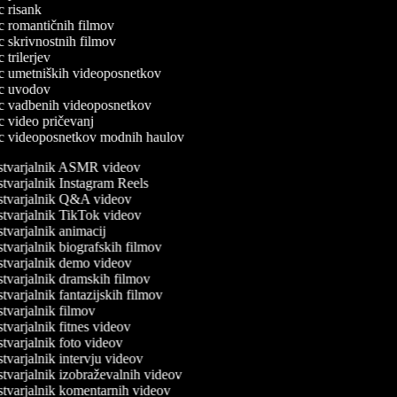
ec risank
ec romantičnih filmov
ec skrivnostnih filmov
c trilerjev
lec umetniških videoposnetkov
lec uvodov
lec vadbenih videoposnetkov
ec video pričevanj
lec videoposnetkov modnih haulov
tvarjalnik ASMR videov
tvarjalnik Instagram Reels
tvarjalnik Q&A videov
tvarjalnik TikTok videov
tvarjalnik animacij
varjalnik biografskih filmov
tvarjalnik demo videov
tvarjalnik dramskih filmov
varjalnik fantazijskih filmov
tvarjalnik filmov
varjalnik fitnes videov
tvarjalnik foto videov
varjalnik intervju videov
tvarjalnik izobraževalnih videov
tvarjalnik komentarnih videov