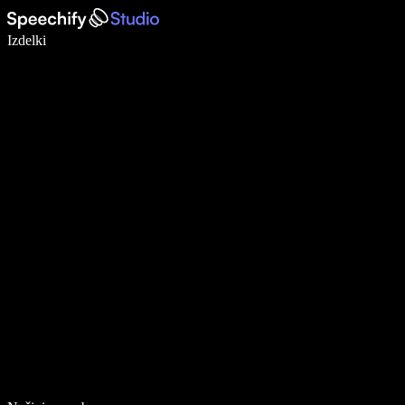
Pišite 5× hitreje z narekovanjem
Izdelki
Več o tem