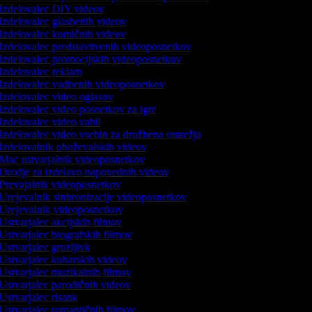
Izdelovalec DIY videov
Izdelovalec glasbenih videov
Izdelovalec komičnih videov
Izdelovalec predstavitvenih videoposnetkov
Izdelovalec promocijskih videoposnetkov
Izdelovalec reklam
Izdelovalec vadbenih videoposnetkov
Izdelovalec video oglasov
Izdelovalec video posnetkov za igre
Izdelovalec video vabil
Izdelovalec video vsebin za družbena omrežja
Izdelovalnik oboževalskih videov
Mac ustvarjalnik videoposnetkov
Orodje za izdelavo napovednih videov
Prevajalnik videoposnetkov
Urejevalnik sinhronizacije videoposnetkov
Urejevalnik videoposnetkov
Ustvarjalec akcijskih filmov
Ustvarjalec biografskih filmov
Ustvarjalec grozljivk
Ustvarjalec kuharskih videov
Ustvarjalec muzikalnih filmov
Ustvarjalec parodičnih videov
Ustvarjalec risank
Ustvarjalec romantičnih filmov