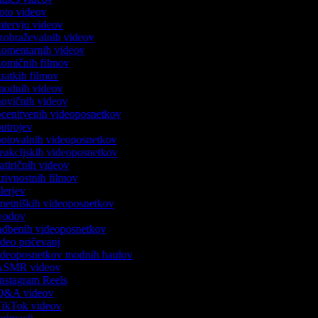
 foto videov
 intervju videov
 izobraževalnih videov
 komentarnih videov
 komičnih filmov
 kratkih filmov
 modnih videov
 novičnih videov
 ocenitvenih videoposnetkov
 outrojev
 potovalnih videoposnetkov
 reakcijskih videoposnetkov
satiričnih videov
skrivnostnih filmov
rilerjev
umetniških videoposnetkov
 uvodov
vadbenih videoposnetkov
video pričevanj
 videoposnetkov modnih haulov
k ASMR videov
 Instagram Reels
k Q&A videov
 TikTok videov