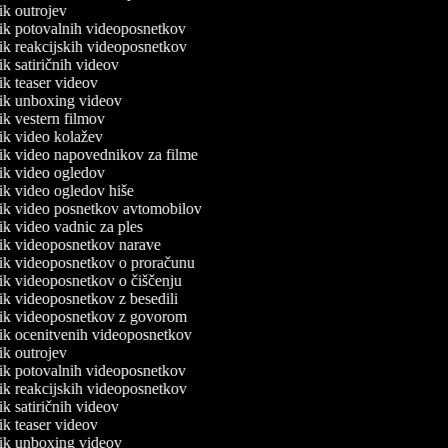
nik outrojev
lnik potovalnih videoposnetkov
nik reakcijskih videoposnetkov
nik satiričnih videov
nik teaser videov
lnik unboxing videov
nik vestern filmov
nik video kolažev
lnik video napovednikov za filme
lnik video ogledov
nik video ogledov hiše
lnik video posnetkov avtomobilov
nik video vadnic za ples
lnik videoposnetkov narave
lnik videoposnetkov o proračunu
lnik videoposnetkov o čiščenju
nik videoposnetkov z besedili
lnik videoposnetkov z govorom
lnik ocenitvenih videoposnetkov
nik outrojev
lnik potovalnih videoposnetkov
nik reakcijskih videoposnetkov
nik satiričnih videov
nik teaser videov
lnik unboxing videov