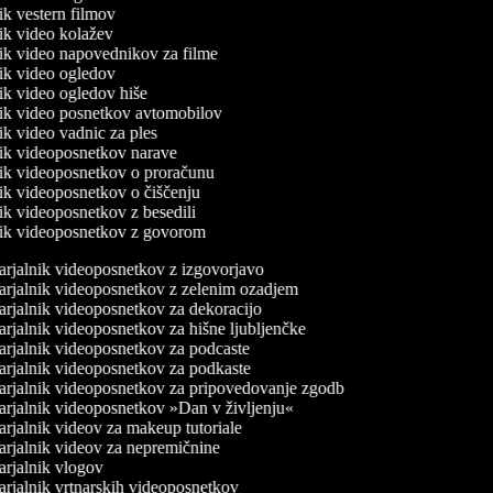
nik vestern filmov
nik video kolažev
lnik video napovednikov za filme
lnik video ogledov
nik video ogledov hiše
lnik video posnetkov avtomobilov
nik video vadnic za ples
lnik videoposnetkov narave
lnik videoposnetkov o proračunu
lnik videoposnetkov o čiščenju
nik videoposnetkov z besedili
lnik videoposnetkov z govorom
rjalnik videoposnetkov z izgovorjavo
rjalnik videoposnetkov z zelenim ozadjem
rjalnik videoposnetkov za dekoracijo
rjalnik videoposnetkov za hišne ljubljenčke
rjalnik videoposnetkov za podcaste
rjalnik videoposnetkov za podkaste
rjalnik videoposnetkov za pripovedovanje zgodb
rjalnik videoposnetkov »Dan v življenju«
rjalnik videov za makeup tutoriale
rjalnik videov za nepremičnine
rjalnik vlogov
rjalnik vrtnarskih videoposnetkov