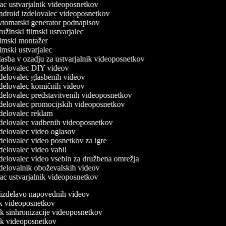
c ustvarjalnik videoposnetkov
droid izdelovalec videoposnetkov
tomatski generator podnapisov
žinski filmski ustvarjalec
lmski montažer
mski ustvarjalec
asba v ozadju za ustvarjalnik videoposnetkov
delovalec DIY videov
delovalec glasbenih videov
delovalec komičnih videov
delovalec predstavitvenih videoposnetkov
delovalec promocijskih videoposnetkov
delovalec reklam
delovalec vadbenih videoposnetkov
delovalec video oglasov
delovalec video posnetkov za igre
elovalec video vabil
delovalec video vsebin za družbena omrežja
delovalnik oboževalskih videov
c ustvarjalnik videoposnetkov
a izdelavo napovednih videov
nik videoposnetkov
nik sinhronizacije videoposnetkov
nik videoposnetkov