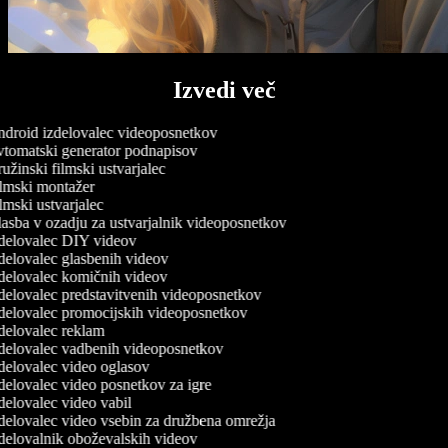
Izvedi več
droid izdelovalec videoposnetkov
tomatski generator podnapisov
žinski filmski ustvarjalec
lmski montažer
mski ustvarjalec
asba v ozadju za ustvarjalnik videoposnetkov
delovalec DIY videov
delovalec glasbenih videov
delovalec komičnih videov
delovalec predstavitvenih videoposnetkov
delovalec promocijskih videoposnetkov
delovalec reklam
delovalec vadbenih videoposnetkov
delovalec video oglasov
delovalec video posnetkov za igre
elovalec video vabil
delovalec video vsebin za družbena omrežja
delovalnik oboževalskih videov