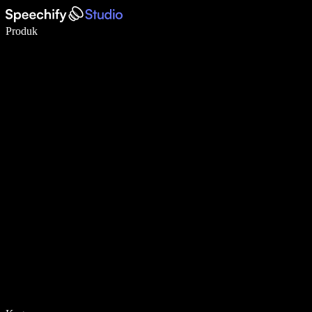
Menulis 5× lebih cepat dengan dikte suara
Produk
Pelajari lebih lanjut