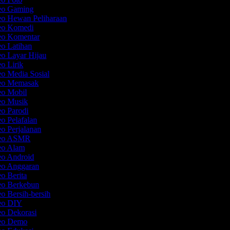
deo Gaming
eo Hewan Peliharaan
deo Komedi
deo Komentar
eo Latihan
eo Layar Hijau
eo Lirik
eo Media Sosial
deo Memasak
eo Mobil
deo Musik
eo Parodi
eo Pelafalan
eo Perjalanan
ideo ASMR
deo Alam
eo Android
deo Anggaran
eo Berita
deo Berkebun
eo Bersih-bersih
deo DIY
eo Dekorasi
deo Demo