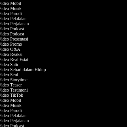
 Video Mobil
 Video Musik
Video Parodi
Video Pelafalan
Video Perjalanan
Video Podcast
Video Podcast
Video Presentasi
 Video Promo
 Video Q&A
Video Reaksi
Video Real Estat
Video Satir
Video Sehari dalam Hidup
Video Seni
Video Storytime
Video Teaser
Video Testimoni
 Video TikTok
 Video Mobil
 Video Musik
Video Parodi
Video Pelafalan
Video Perjalanan
Video Podcast