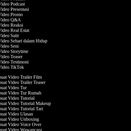
Video Podcast
Video Presentasi
 Video Promo
 Video Q&A
Video Reaksi
Video Real Estat
Video Satir
Video Sehari dalam Hidup
Video Seni
Video Storytime
Video Teaser
Video Testimoni
 Video TikTok
at Video Trailer Film
at Video Trailer Teaser
at Video Tur
uat Video Tur Rumah
at Video Tutorial
at Video Tutorial Makeup
at Video Tutorial Tari
at Video Ulasan
at Video Unboxing
at Video Voice Over
uat Video Wawancara