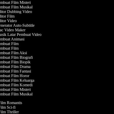
mbuat Film Misteri
mbuat Film Musikal
itor Dubbing Video
itor Film
itor Video
nerator Auto-Subtitle
c Video Maker
sik Latar Pembuat Video
mbuat Animasi
mbuat Film
mbuat Film
mbuat Film Aksi
mbuat Film Biografi
mbuat Film Biopik
mbuat Film Drama
mbuat Film Fantasi
mbuat Film Horor
mbuat Film Keluarga
mbuat Film Komedi
mbuat Film Misteri
mbuat Film Musikal
Film Romantis
Film Sci-fi
Film Thriller