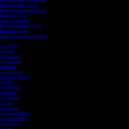
Pembuat Iklan Video
Pembuat Instagram Reels
Pembuat Intro
Pembuat Kartun
Pembuat Kolase Video
Pembuat Outro
Pembuat Undangan Video
ideo ASMR
deo Alam
eo Android
deo Anggaran
eo Berita
deo Berkebun
eo Bersih-bersih
deo DIY
eo Dekorasi
deo Demo
eo Edukasi
eo Fan
eo Fashion
eo Fashion Haul
eo Film Pendek
eo Fitness
eo Foto