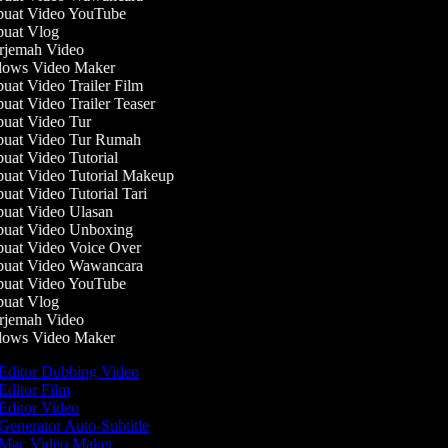
uat Video YouTube
uat Vlog
jemah Video
ows Video Maker
at Video Trailer Film
at Video Trailer Teaser
at Video Tur
uat Video Tur Rumah
at Video Tutorial
at Video Tutorial Makeup
at Video Tutorial Tari
at Video Ulasan
at Video Unboxing
at Video Voice Over
uat Video Wawancara
uat Video YouTube
uat Vlog
jemah Video
ows Video Maker
Editor Dubbing Video
Editor Film
Editor Video
Generator Auto-Subtitle
Mac Video Maker