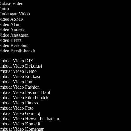
 Kolase Video
 Outro
 Undangan Video
 Video ASMR
 Video Alam
 Video Android
 Video Anggaran
Video Berita
 Video Berkebun
Video Bersih-bersih
mbuat Video DIY
mbuat Video Dekorasi
mbuat Video Demo
mbuat Video Edukasi
mbuat Video Fan
mbuat Video Fashion
mbuat Video Fashion Haul
mbuat Video Film Pendek
mbuat Video Fitness
mbuat Video Foto
mbuat Video Gaming
mbuat Video Hewan Peliharaan
mbuat Video Komedi
mbuat Video Komentar