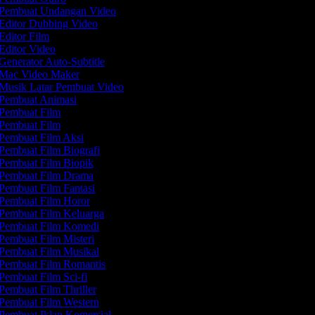
Pembuat Undangan Video
Editor Dubbing Video
Editor Film
Editor Video
Generator Auto-Subtitle
Mac Video Maker
Musik Latar Pembuat Video
Pembuat Animasi
Pembuat Film
Pembuat Film
Pembuat Film Aksi
Pembuat Film Biografi
Pembuat Film Biopik
Pembuat Film Drama
Pembuat Film Fantasi
Pembuat Film Horor
Pembuat Film Keluarga
Pembuat Film Komedi
Pembuat Film Misteri
Pembuat Film Musikal
Pembuat Film Romantis
Pembuat Film Sci-fi
Pembuat Film Thriller
Pembuat Film Western
Pembuat Iklan Komersial