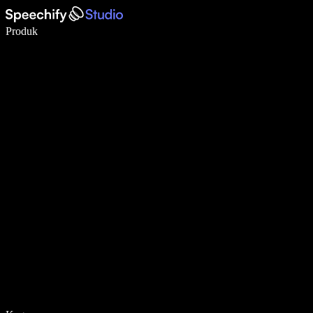
Menulis 5× lebih cepat dengan dikte suara
Produk
Pelajari lebih lanjut