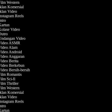
Film Western
Iklan Komersial
Iklan Video
Instagram Reels
Intro
 Kartun
 Kolase Video
 Outro
 Undangan Video
 Video ASMR
 Video Alam
 Video Android
 Video Anggaran
Video Berita
 Video Berkebun
Video Bersih-bersih
Film Romantis
Film Sci-fi
Film Thriller
Film Western
Iklan Komersial
Iklan Video
Instagram Reels
Intro
 Kartun