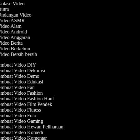
Kolase Video
Outro
 Undangan Video
 Video ASMR
 Video Alam
Video Android
Video Anggaran
Video Berita
Video Berkebun
Video Bersih-bersih
mbuat Video DIY
mbuat Video Dekorasi
mbuat Video Demo
mbuat Video Edukasi
mbuat Video Fan
mbuat Video Fashion
mbuat Video Fashion Haul
mbuat Video Film Pendek
mbuat Video Fitness
mbuat Video Foto
mbuat Video Gaming
mbuat Video Hewan Peliharaan
mbuat Video Komedi
mbuat Video Komentar