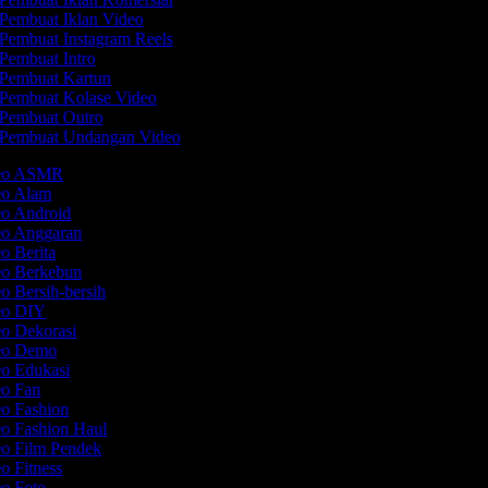
Pembuat Iklan Video
Pembuat Instagram Reels
Pembuat Intro
Pembuat Kartun
Pembuat Kolase Video
Pembuat Outro
Pembuat Undangan Video
deo ASMR
deo Alam
eo Android
eo Anggaran
eo Berita
eo Berkebun
eo Bersih-bersih
deo DIY
eo Dekorasi
deo Demo
eo Edukasi
eo Fan
eo Fashion
eo Fashion Haul
eo Film Pendek
eo Fitness
eo Foto