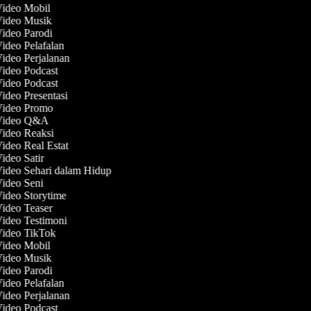
Video Mobil
Video Musik
Video Parodi
Video Pelafalan
Video Perjalanan
Video Podcast
Video Podcast
Video Presentasi
 Video Promo
 Video Q&A
Video Reaksi
Video Real Estat
Video Satir
Video Sehari dalam Hidup
Video Seni
Video Storytime
Video Teaser
Video Testimoni
Video TikTok
Video Mobil
Video Musik
Video Parodi
Video Pelafalan
Video Perjalanan
Video Podcast