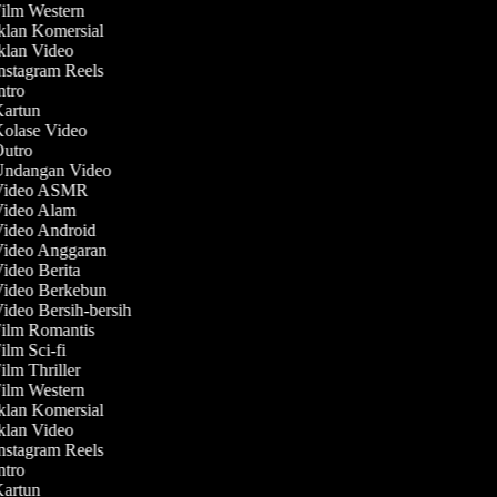
Film Western
Iklan Komersial
Iklan Video
Instagram Reels
Intro
Kartun
Kolase Video
Outro
 Undangan Video
 Video ASMR
 Video Alam
Video Android
Video Anggaran
Video Berita
Video Berkebun
Video Bersih-bersih
Film Romantis
Film Sci-fi
Film Thriller
Film Western
Iklan Komersial
Iklan Video
Instagram Reels
Intro
Kartun