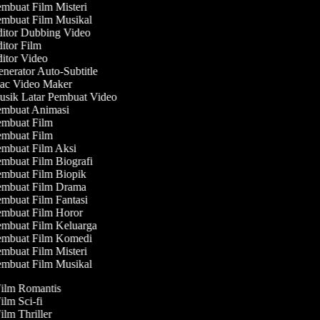
mbuat Film Misteri
mbuat Film Musikal
itor Dubbing Video
itor Film
itor Video
nerator Auto-Subtitle
c Video Maker
sik Latar Pembuat Video
mbuat Animasi
mbuat Film
mbuat Film
mbuat Film Aksi
mbuat Film Biografi
mbuat Film Biopik
mbuat Film Drama
mbuat Film Fantasi
mbuat Film Horor
mbuat Film Keluarga
mbuat Film Komedi
mbuat Film Misteri
mbuat Film Musikal
Film Romantis
Film Sci-fi
Film Thriller