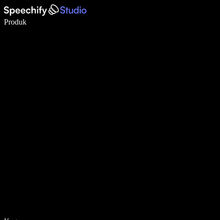
Menulis 5× lebih cepat dengan dikte suara
Produk
Pelajari lebih lanjut