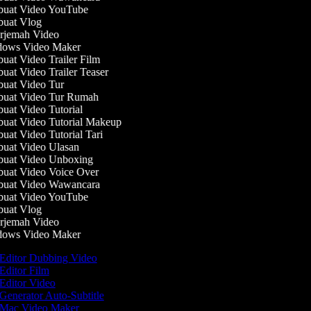
uat Video YouTube
uat Vlog
jemah Video
ows Video Maker
at Video Trailer Film
at Video Trailer Teaser
at Video Tur
uat Video Tur Rumah
at Video Tutorial
at Video Tutorial Makeup
at Video Tutorial Tari
at Video Ulasan
uat Video Unboxing
at Video Voice Over
uat Video Wawancara
uat Video YouTube
uat Vlog
jemah Video
ows Video Maker
Editor Dubbing Video
Editor Film
Editor Video
Generator Auto-Subtitle
Mac Video Maker