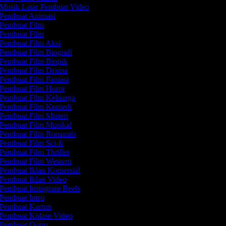
Musik Latar Pembuat Video
Pembuat Animasi
Pembuat Film
Pembuat Film
Pembuat Film Aksi
Pembuat Film Biografi
Pembuat Film Biopik
Pembuat Film Drama
Pembuat Film Fantasi
Pembuat Film Horor
Pembuat Film Keluarga
Pembuat Film Komedi
Pembuat Film Misteri
Pembuat Film Musikal
Pembuat Film Romantis
Pembuat Film Sci-fi
Pembuat Film Thriller
Pembuat Film Western
Pembuat Iklan Komersial
Pembuat Iklan Video
Pembuat Instagram Reels
Pembuat Intro
Pembuat Kartun
Pembuat Kolase Video
Pembuat Outro