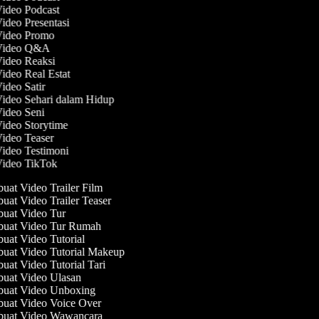
Video Podcast
Video Presentasi
 Video Promo
 Video Q&A
Video Reaksi
Video Real Estat
Video Satir
Video Sehari dalam Hidup
Video Seni
Video Storytime
Video Teaser
Video Testimoni
Video TikTok
at Video Trailer Film
at Video Trailer Teaser
at Video Tur
uat Video Tur Rumah
at Video Tutorial
at Video Tutorial Makeup
at Video Tutorial Tari
at Video Ulasan
uat Video Unboxing
at Video Voice Over
uat Video Wawancara