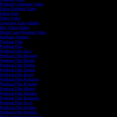
Pembuat Undangan Video
Editor Dubbing Video
Editor Film
Editor Video
Generator Auto-Subtitle
Mac Video Maker
Musik Latar Pembuat Video
Pembuat Animasi
Pembuat Film
Pembuat Film
Pembuat Film Aksi
Pembuat Film Biografi
Pembuat Film Biopik
Pembuat Film Drama
Pembuat Film Fantasi
Pembuat Film Horor
Pembuat Film Keluarga
Pembuat Film Komedi
Pembuat Film Misteri
Pembuat Film Musikal
Pembuat Film Romantis
Pembuat Film Sci-fi
Pembuat Film Thriller
Pembuat Film Western
Pembuat Iklan Komersial