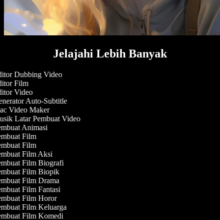
Jelajahi Lebih Banyak
itor Dubbing Video
itor Film
itor Video
nerator Auto-Subtitle
c Video Maker
sik Latar Pembuat Video
mbuat Animasi
mbuat Film
mbuat Film
mbuat Film Aksi
mbuat Film Biografi
mbuat Film Biopik
mbuat Film Drama
mbuat Film Fantasi
mbuat Film Horor
mbuat Film Keluarga
mbuat Film Komedi