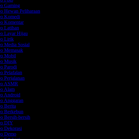
deo Gaming
eo Hewan Peliharaan
deo Komedi
eo Komentar
eo Latihan
eo Layar Hijau
eo Lirik
eo Media Sosial
deo Memasak
eo Mobil
eo Musik
eo Parodi
eo Pelafalan
eo Perjalanan
deo ASMR
deo Alam
eo Android
eo Anggaran
eo Berita
eo Berkebun
eo Bersih-bersih
deo DIY
eo Dekorasi
deo Demo