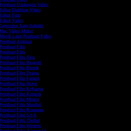
Pembuat Undangan Video
Editor Dubbing Video
Editor Film
Editor Video
Generator Auto-Subtitle
Mac Video Maker
Musik Latar Pembuat Video
Pembuat Animasi
Pembuat Film
Pembuat Film
Pembuat Film Aksi
Pembuat Film Biografi
Pembuat Film Biopik
Pembuat Film Drama
Pembuat Film Fantasi
Pembuat Film Horor
Pembuat Film Keluarga
Pembuat Film Komedi
Pembuat Film Misteri
Pembuat Film Musikal
Pembuat Film Romantis
Pembuat Film Sci-fi
Pembuat Film Thriller
Pembuat Film Western
Pembuat Iklan Komersial