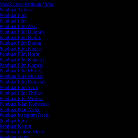
Musik Latar Pembuat Video
Pembuat Animasi
Pembuat Film
Pembuat Film
Pembuat Film Aksi
Pembuat Film Biografi
Pembuat Film Biopik
Pembuat Film Drama
Pembuat Film Fantasi
Pembuat Film Horor
Pembuat Film Keluarga
Pembuat Film Komedi
Pembuat Film Misteri
Pembuat Film Musikal
Pembuat Film Romantis
Pembuat Film Sci-fi
Pembuat Film Thriller
Pembuat Film Western
Pembuat Iklan Komersial
Pembuat Iklan Video
Pembuat Instagram Reels
Pembuat Intro
Pembuat Kartun
Pembuat Kolase Video
Pembuat Outro