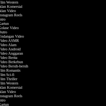
Film Western
Iklan Komersial
Iklan Video
Instagram Reels
Intro
Kartun
Kolase Video
 Outro
 Undangan Video
 Video ASMR
 Video Alam
Video Android
 Video Anggaran
Video Berita
 Video Berkebun
Video Bersih-bersih
Film Romantis
Film Sci-fi
Film Thriller
Film Western
Iklan Komersial
Iklan Video
Instagram Reels
Intro
Kartun