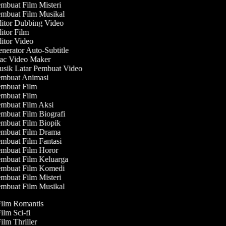
mbuat Film Misteri
mbuat Film Musikal
itor Dubbing Video
itor Film
itor Video
nerator Auto-Subtitle
c Video Maker
sik Latar Pembuat Video
mbuat Animasi
mbuat Film
mbuat Film
mbuat Film Aksi
mbuat Film Biografi
mbuat Film Biopik
mbuat Film Drama
mbuat Film Fantasi
mbuat Film Horor
mbuat Film Keluarga
mbuat Film Komedi
mbuat Film Misteri
mbuat Film Musikal
Film Romantis
Film Sci-fi
Film Thriller