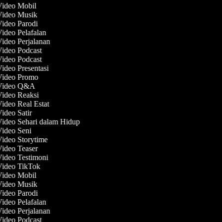
Video Mobil
 Video Musik
Video Parodi
Video Pelafalan
Video Perjalanan
Video Podcast
Video Podcast
Video Presentasi
 Video Promo
 Video Q&A
Video Reaksi
Video Real Estat
Video Satir
Video Sehari dalam Hidup
Video Seni
Video Storytime
Video Teaser
Video Testimoni
Video TikTok
Video Mobil
 Video Musik
Video Parodi
Video Pelafalan
Video Perjalanan
Video Podcast