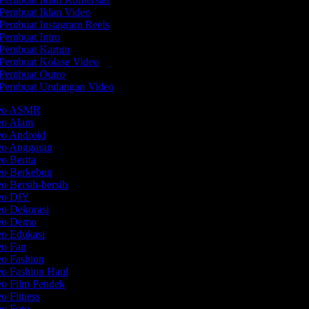
Pembuat Iklan Video
Pembuat Instagram Reels
Pembuat Intro
Pembuat Kartun
Pembuat Kolase Video
Pembuat Outro
Pembuat Undangan Video
deo ASMR
deo Alam
eo Android
eo Anggaran
eo Berita
eo Berkebun
eo Bersih-bersih
deo DIY
eo Dekorasi
deo Demo
eo Edukasi
eo Fan
eo Fashion
eo Fashion Haul
eo Film Pendek
eo Fitness
eo Foto