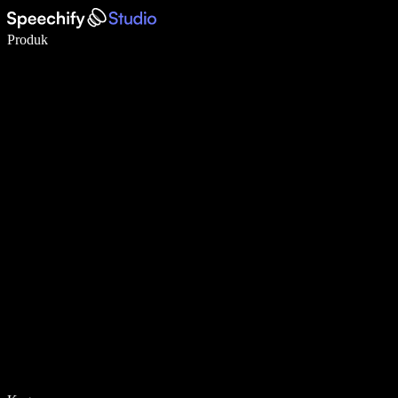
Menulis 5× lebih cepat dengan dikte suara
Produk
Pelajari lebih lanjut