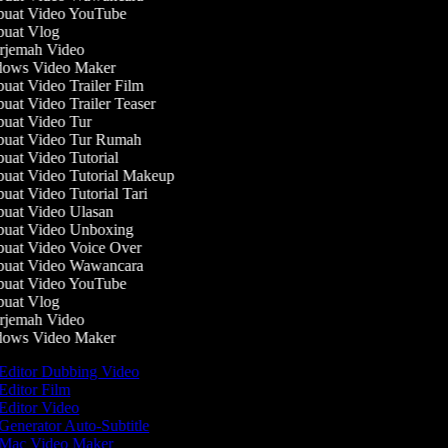
uat Video YouTube
uat Vlog
jemah Video
ows Video Maker
at Video Trailer Film
at Video Trailer Teaser
at Video Tur
uat Video Tur Rumah
at Video Tutorial
at Video Tutorial Makeup
at Video Tutorial Tari
at Video Ulasan
uat Video Unboxing
at Video Voice Over
uat Video Wawancara
uat Video YouTube
uat Vlog
jemah Video
ows Video Maker
Editor Dubbing Video
Editor Film
Editor Video
Generator Auto-Subtitle
Mac Video Maker