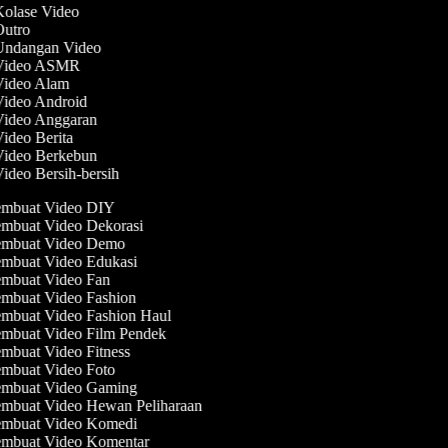
Kolase Video
 Outro
 Undangan Video
 Video ASMR
 Video Alam
Video Android
 Video Anggaran
Video Berita
 Video Berkebun
Video Bersih-bersih
mbuat Video DIY
mbuat Video Dekorasi
mbuat Video Demo
mbuat Video Edukasi
mbuat Video Fan
mbuat Video Fashion
mbuat Video Fashion Haul
mbuat Video Film Pendek
mbuat Video Fitness
mbuat Video Foto
mbuat Video Gaming
mbuat Video Hewan Peliharaan
mbuat Video Komedi
mbuat Video Komentar