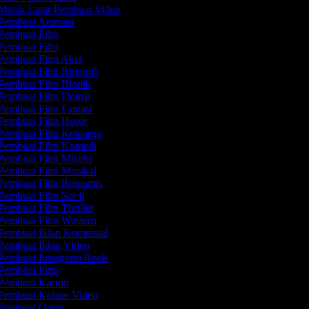
Musik Latar Pembuat Video
Pembuat Animasi
Pembuat Film
Pembuat Film
Pembuat Film Aksi
Pembuat Film Biografi
Pembuat Film Biopik
Pembuat Film Drama
Pembuat Film Fantasi
Pembuat Film Horor
Pembuat Film Keluarga
Pembuat Film Komedi
embuat Film Misteri
Pembuat Film Musikal
Pembuat Film Romantis
embuat Film Sci-fi
embuat Film Thriller
Pembuat Film Western
Pembuat Iklan Komersial
Pembuat Iklan Video
Pembuat Instagram Reels
Pembuat Intro
Pembuat Kartun
Pembuat Kolase Video
Pembuat Outro