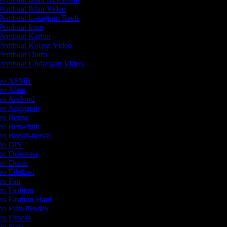
Pembuat Iklan Video
Pembuat Instagram Reels
Pembuat Intro
Pembuat Kartun
Pembuat Kolase Video
Pembuat Outro
Pembuat Undangan Video
ideo ASMR
deo Alam
deo Android
deo Anggaran
eo Berita
deo Berkebun
eo Bersih-bersih
deo DIY
deo Dekorasi
deo Demo
deo Edukasi
deo Fan
deo Fashion
eo Fashion Haul
deo Film Pendek
eo Fitness
deo Foto