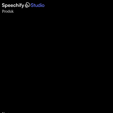
Menulis 5× lebih cepat dengan dikte suara
Produk
Pelajari lebih lanjut