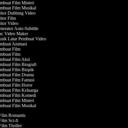
buat Film Misteri
mbuat Film Musikal
tor Dubbing Video
tor Film
tor Video
erator Auto-Subtitle
c Video Maker
sik Latar Pembuat Video
mbuat Animasi
mbuat Film
mbuat Film
mbuat Film Aksi
buat Film Biografi
mbuat Film Biopik
mbuat Film Drama
buat Film Fantasi
mbuat Film Horor
mbuat Film Keluarga
mbuat Film Komedi
buat Film Misteri
mbuat Film Musikal
 Film Romantis
Film Sci-fi
Film Thriller