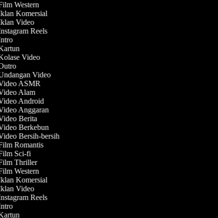
 Film Western
 Iklan Komersial
 Iklan Video
 Instagram Reels
Intro
 Kartun
 Kolase Video
 Outro
 Undangan Video
t Video ASMR
 Video Alam
 Video Android
 Video Anggaran
 Video Berita
 Video Berkebun
Video Bersih-bersih
 Film Romantis
Film Sci-fi
Film Thriller
 Film Western
 Iklan Komersial
 Iklan Video
 Instagram Reels
Intro
 Kartun