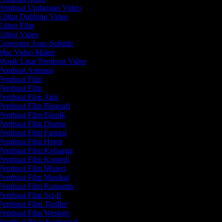
Pembuat Undangan Video
Editor Dubbing Video
ditor Film
ditor Video
enerator Auto-Subtitle
Mac Video Maker
Musik Latar Pembuat Video
Pembuat Animasi
Pembuat Film
Pembuat Film
Pembuat Film Aksi
Pembuat Film Biografi
Pembuat Film Biopik
Pembuat Film Drama
Pembuat Film Fantasi
Pembuat Film Horor
Pembuat Film Keluarga
Pembuat Film Komedi
embuat Film Misteri
Pembuat Film Musikal
Pembuat Film Romantis
embuat Film Sci-fi
embuat Film Thriller
Pembuat Film Western
Pembuat Iklan Komersial