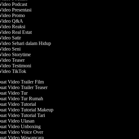
 Video Podcast
Video Presentasi
 Video Promo
t Video Q&A
 Video Reaksi
Video Real Estat
Video Satir
 Video Sehari dalam Hidup
 Video Seni
 Video Storytime
 Video Teaser
 Video Testimoni
 Video TikTok
at Video Trailer Film
at Video Trailer Teaser
at Video Tur
at Video Tur Rumah
at Video Tutorial
at Video Tutorial Makeup
at Video Tutorial Tari
at Video Ulasan
at Video Unboxing
at Video Voice Over
at Video Wawancara