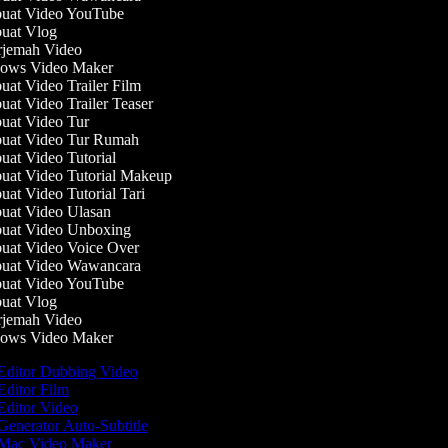
at Video YouTube
at Vlog
jemah Video
ws Video Maker
at Video Trailer Film
at Video Trailer Teaser
at Video Tur
at Video Tur Rumah
at Video Tutorial
at Video Tutorial Makeup
at Video Tutorial Tari
at Video Ulasan
at Video Unboxing
at Video Voice Over
at Video Wawancara
at Video YouTube
at Vlog
jemah Video
ws Video Maker
Editor Dubbing Video
ditor Film
ditor Video
enerator Auto-Subtitle
Mac Video Maker