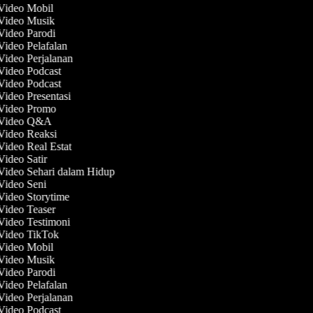
 Video Mobil
 Video Musik
 Video Parodi
 Video Pelafalan
 Video Perjalanan
 Video Podcast
 Video Podcast
Video Presentasi
 Video Promo
t Video Q&A
 Video Reaksi
Video Real Estat
Video Satir
 Video Sehari dalam Hidup
 Video Seni
 Video Storytime
 Video Teaser
 Video Testimoni
 Video TikTok
 Video Mobil
 Video Musik
 Video Parodi
 Video Pelafalan
 Video Perjalanan
 Video Podcast