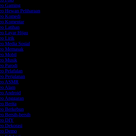
deo Gaming
deo Hewan Peliharaan
deo Komedi
deo Komentar
eo Latihan
eo Layar Hijau
eo Lirik
eo Media Sosial
deo Memasak
deo Mobil
deo Musik
eo Parodi
eo Pelafalan
eo Perjalanan
ideo ASMR
deo Alam
deo Android
deo Anggaran
eo Berita
deo Berkebun
eo Bersih-bersih
deo DIY
deo Dekorasi
deo Demo