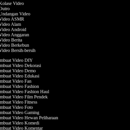
 Kolase Video
 Outro
 Undangan Video
t Video ASMR
 Video Alam
 Video Android
 Video Anggaran
 Video Berita
 Video Berkebun
Video Bersih-bersih
mbuat Video DIY
mbuat Video Dekorasi
mbuat Video Demo
mbuat Video Edukasi
mbuat Video Fan
mbuat Video Fashion
mbuat Video Fashion Haul
mbuat Video Film Pendek
buat Video Fitness
mbuat Video Foto
mbuat Video Gaming
mbuat Video Hewan Peliharaan
mbuat Video Komedi
mbuat Video Komentar