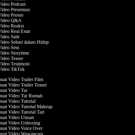
Video Podcast
Video Presentasi
 Video Promo
 Video Q&A
Video Reaksi
Video Real Estat
Video Satir
Video Sehari dalam Hidup
Video Seni
Video Storytime
Video Teaser
Video Testimoni
 Video TikTok
at Video Trailer Film
at Video Trailer Teaser
at Video Tur
at Video Tur Rumah
at Video Tutorial
at Video Tutorial Makeup
at Video Tutorial Tari
at Video Ulasan
at Video Unboxing
at Video Voice Over
uat Video Wawancara