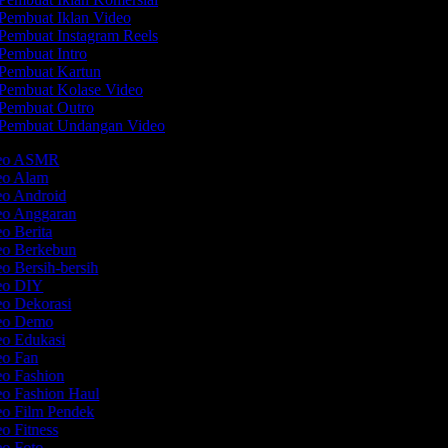
Pembuat Iklan Video
Pembuat Instagram Reels
Pembuat Intro
Pembuat Kartun
Pembuat Kolase Video
Pembuat Outro
Pembuat Undangan Video
ideo ASMR
deo Alam
eo Android
deo Anggaran
eo Berita
deo Berkebun
eo Bersih-bersih
deo DIY
eo Dekorasi
deo Demo
eo Edukasi
deo Fan
eo Fashion
eo Fashion Haul
eo Film Pendek
eo Fitness
eo Foto