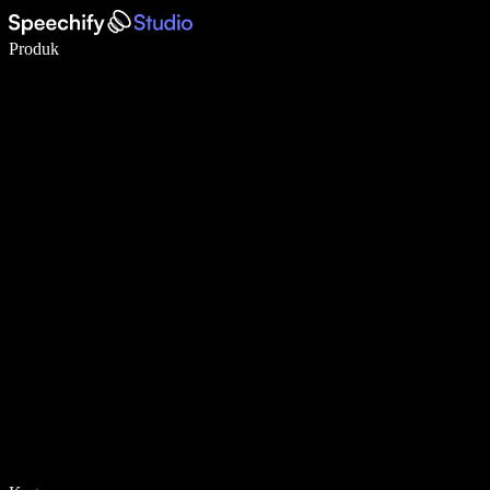
Menulis 5× lebih cepat dengan dikte suara
Produk
Pelajari lebih lanjut