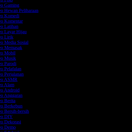
deo Gaming
eo Hewan Peliharaan
deo Komedi
deo Komentar
eo Latihan
eo Layar Hijau
eo Lirik
eo Media Sosial
deo Memasak
eo Mobil
deo Musik
eo Parodi
eo Pelafalan
eo Perjalanan
ideo ASMR
deo Alam
eo Android
deo Anggaran
eo Berita
deo Berkebun
eo Bersih-bersih
deo DIY
eo Dekorasi
deo Demo