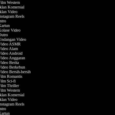
Film Western
Iklan Komersial
Iklan Video
Instagram Reels
Intro
 Kartun
 Kolase Video
 Outro
 Undangan Video
 Video ASMR
 Video Alam
 Video Android
 Video Anggaran
Video Berita
 Video Berkebun
Video Bersih-bersih
Film Romantis
Film Sci-fi
Film Thriller
Film Western
Iklan Komersial
Iklan Video
Instagram Reels
Intro
 Kartun