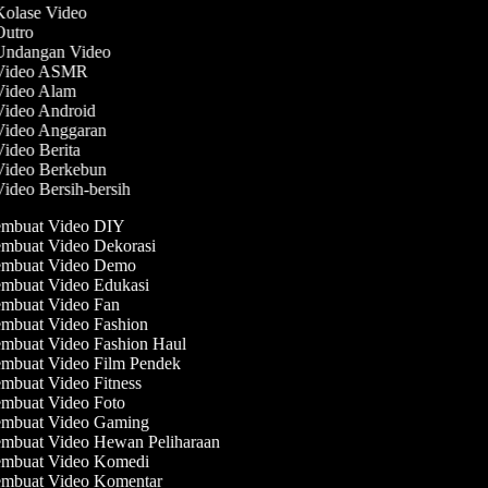
 Kolase Video
 Outro
 Undangan Video
 Video ASMR
 Video Alam
 Video Android
 Video Anggaran
Video Berita
 Video Berkebun
Video Bersih-bersih
mbuat Video DIY
mbuat Video Dekorasi
mbuat Video Demo
mbuat Video Edukasi
mbuat Video Fan
mbuat Video Fashion
mbuat Video Fashion Haul
mbuat Video Film Pendek
mbuat Video Fitness
mbuat Video Foto
mbuat Video Gaming
mbuat Video Hewan Peliharaan
mbuat Video Komedi
mbuat Video Komentar