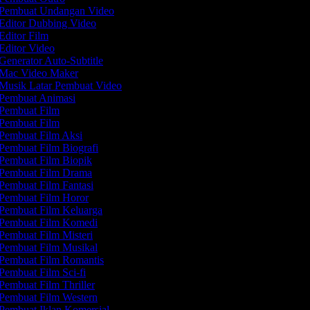
Pembuat Undangan Video
Editor Dubbing Video
Editor Film
Editor Video
Generator Auto-Subtitle
Mac Video Maker
Musik Latar Pembuat Video
Pembuat Animasi
Pembuat Film
Pembuat Film
Pembuat Film Aksi
Pembuat Film Biografi
Pembuat Film Biopik
Pembuat Film Drama
Pembuat Film Fantasi
Pembuat Film Horor
Pembuat Film Keluarga
Pembuat Film Komedi
Pembuat Film Misteri
Pembuat Film Musikal
Pembuat Film Romantis
Pembuat Film Sci-fi
Pembuat Film Thriller
Pembuat Film Western
Pembuat Iklan Komersial