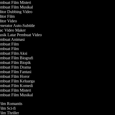
mbuat Film Misteri
mbuat Film Musikal
itor Dubbing Video
itor Film
itor Video
nerator Auto-Subtitle
c Video Maker
sik Latar Pembuat Video
mbuat Animasi
mbuat Film
mbuat Film
mbuat Film Aksi
mbuat Film Biografi
mbuat Film Biopik
mbuat Film Drama
mbuat Film Fantasi
mbuat Film Horor
mbuat Film Keluarga
mbuat Film Komedi
mbuat Film Misteri
mbuat Film Musikal
Film Romantis
Film Sci-fi
Film Thriller