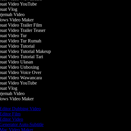
at Video YouTube
uat Vlog
jemah Video
ows Video Maker
at Video Trailer Film
at Video Trailer Teaser
at Video Tur
at Video Tur Rumah
at Video Tutorial
at Video Tutorial Makeup
at Video Tutorial Tari
at Video Ulasan
at Video Unboxing
at Video Voice Over
uat Video Wawancara
at Video YouTube
uat Vlog
jemah Video
ows Video Maker
Editor Dubbing Video
Editor Film
Editor Video
Generator Auto-Subtitle
Mac Video Maker