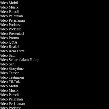
 Video Mobil
 Video Musik
Video Parodi
Video Pelafalan
Video Perjalanan
Video Podcast
Video Podcast
Video Presentasi
 Video Promo
 Video Q&A
Video Reaksi
Video Real Estat
Video Satir
Video Sehari dalam Hidup
Video Seni
Video Storytime
Video Teaser
Video Testimoni
 Video TikTok
 Video Mobil
 Video Musik
Video Parodi
Video Pelafalan
Video Perjalanan
Video Podcast