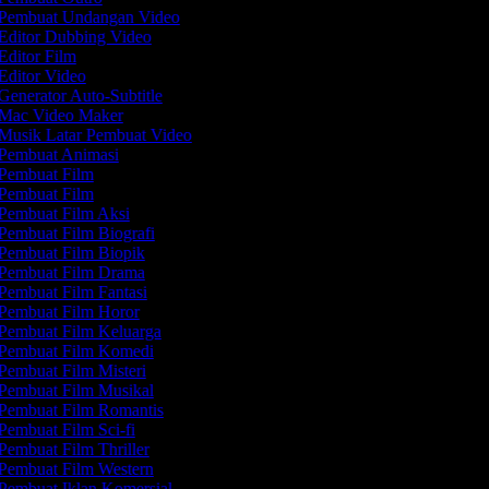
Pembuat Undangan Video
Editor Dubbing Video
Editor Film
Editor Video
Generator Auto-Subtitle
Mac Video Maker
Musik Latar Pembuat Video
Pembuat Animasi
Pembuat Film
Pembuat Film
Pembuat Film Aksi
Pembuat Film Biografi
Pembuat Film Biopik
Pembuat Film Drama
Pembuat Film Fantasi
Pembuat Film Horor
Pembuat Film Keluarga
Pembuat Film Komedi
Pembuat Film Misteri
Pembuat Film Musikal
Pembuat Film Romantis
Pembuat Film Sci-fi
Pembuat Film Thriller
Pembuat Film Western
Pembuat Iklan Komersial