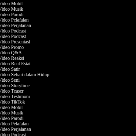
 Video Mobil
 Video Musik
Video Parodi
Video Pelafalan
Video Perjalanan
Video Podcast
Video Podcast
Video Presentasi
 Video Promo
 Video Q&A
 Video Reaksi
Video Real Estat
Video Satir
Video Sehari dalam Hidup
Video Seni
Video Storytime
Video Teaser
Video Testimoni
 Video TikTok
 Video Mobil
 Video Musik
Video Parodi
Video Pelafalan
Video Perjalanan
Video Podcast