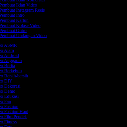
Pembuat Iklan Video
Pembuat Instagram Reels
Pembuat Intro
Pembuat Kartun
Pembuat Kolase Video
Pembuat Outro
Pembuat Undangan Video
ideo ASMR
deo Alam
eo Android
deo Anggaran
eo Berita
deo Berkebun
eo Bersih-bersih
deo DIY
eo Dekorasi
deo Demo
eo Edukasi
deo Fan
eo Fashion
eo Fashion Haul
eo Film Pendek
eo Fitness
eo Foto