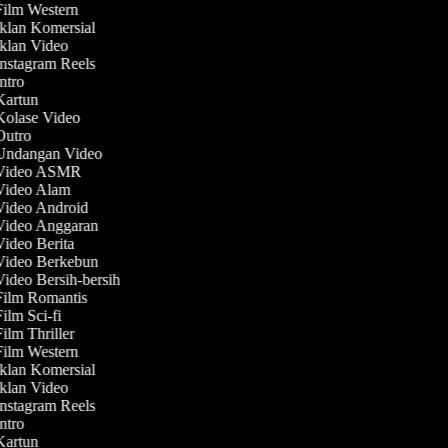
Film Western
Iklan Komersial
Iklan Video
Instagram Reels
Intro
 Kartun
 Kolase Video
 Outro
 Undangan Video
 Video ASMR
 Video Alam
 Video Android
 Video Anggaran
Video Berita
 Video Berkebun
Video Bersih-bersih
 Film Romantis
Film Sci-fi
Film Thriller
Film Western
Iklan Komersial
Iklan Video
Instagram Reels
Intro
 Kartun