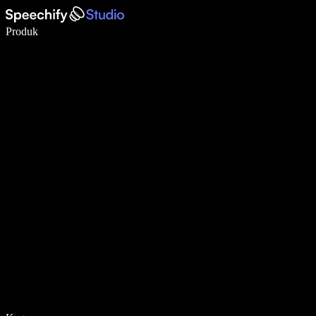
Menulis 5× lebih cepat dengan dikte suara
Produk
Pelajari lebih lanjut