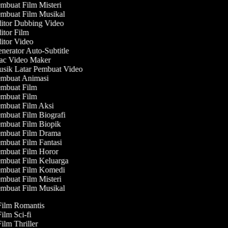
mbuat Film Misteri
mbuat Film Musikal
itor Dubbing Video
tor Film
itor Video
erator Auto-Subtitle
c Video Maker
sik Latar Pembuat Video
mbuat Animasi
mbuat Film
mbuat Film
mbuat Film Aksi
mbuat Film Biografi
mbuat Film Biopik
mbuat Film Drama
mbuat Film Fantasi
mbuat Film Horor
mbuat Film Keluarga
mbuat Film Komedi
mbuat Film Misteri
mbuat Film Musikal
 Film Romantis
Film Sci-fi
Film Thriller