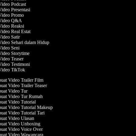
Video Podcast
Video Presentasi
 Video Promo
 Video Q&A
 Video Reaksi
Video Real Estat
Video Satir
Video Sehari dalam Hidup
Video Seni
Video Storytime
Video Teaser
Video Testimoni
 Video TikTok
at Video Trailer Film
at Video Trailer Teaser
at Video Tur
at Video Tur Rumah
at Video Tutorial
at Video Tutorial Makeup
at Video Tutorial Tari
at Video Ulasan
at Video Unboxing
at Video Voice Over
at Video Wawancara