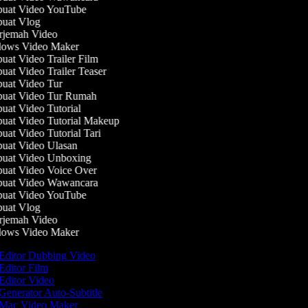
at Video YouTube
at Vlog
jemah Video
ows Video Maker
at Video Trailer Film
at Video Trailer Teaser
at Video Tur
at Video Tur Rumah
at Video Tutorial
at Video Tutorial Makeup
at Video Tutorial Tari
at Video Ulasan
at Video Unboxing
at Video Voice Over
at Video Wawancara
at Video YouTube
at Vlog
jemah Video
ows Video Maker
Editor Dubbing Video
Editor Film
Editor Video
Generator Auto-Subtitle
Mac Video Maker