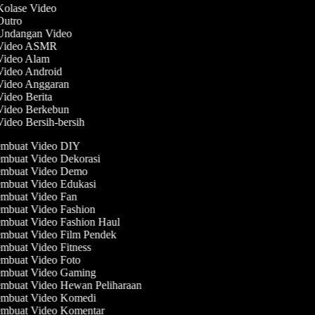
 Kolase Video
 Outro
 Undangan Video
 Video ASMR
 Video Alam
 Video Android
 Video Anggaran
Video Berita
 Video Berkebun
Video Bersih-bersih
mbuat Video DIY
mbuat Video Dekorasi
mbuat Video Demo
mbuat Video Edukasi
mbuat Video Fan
mbuat Video Fashion
mbuat Video Fashion Haul
mbuat Video Film Pendek
mbuat Video Fitness
mbuat Video Foto
mbuat Video Gaming
mbuat Video Hewan Peliharaan
mbuat Video Komedi
mbuat Video Komentar