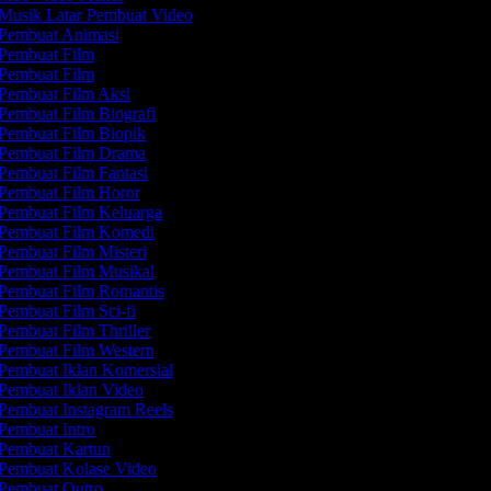
Musik Latar Pembuat Video
Pembuat Animasi
Pembuat Film
Pembuat Film
Pembuat Film Aksi
Pembuat Film Biografi
Pembuat Film Biopik
Pembuat Film Drama
Pembuat Film Fantasi
Pembuat Film Horor
Pembuat Film Keluarga
Pembuat Film Komedi
Pembuat Film Misteri
Pembuat Film Musikal
Pembuat Film Romantis
Pembuat Film Sci-fi
Pembuat Film Thriller
Pembuat Film Western
Pembuat Iklan Komersial
Pembuat Iklan Video
Pembuat Instagram Reels
Pembuat Intro
Pembuat Kartun
Pembuat Kolase Video
Pembuat Outro