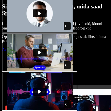
Siin on vaid väike osa sellest, mida saad
Speechify Studioga teha.
Loo voice-over’eid, kasuta tasuta pilte, helisid ja videoid, klooni
oma häält ja pane kokku terviklikud audio-videoprojektid.
Õppimiskõver puudub, kõik töötab veebis – looja saab lihtsalt luua
ja ideed kiiresti ellu viia.
Ava Studio