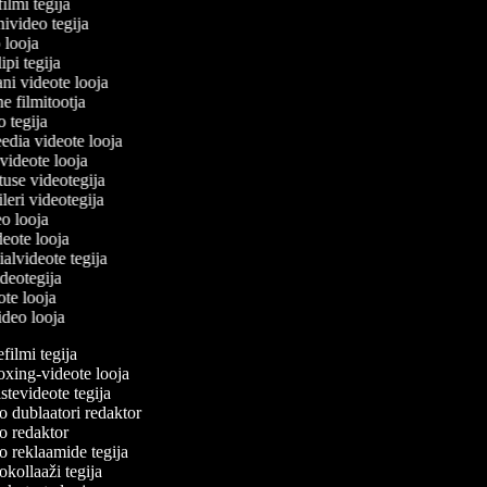
filmi tegija
nivideo tegija
o looja
ipi tegija
ani videote looja
ne filmitootja
eo tegija
eedia videote looja
-videote looja
tuse videotegija
eileri videotegija
eo looja
ideote looja
ialvideote tegija
ideotegija
eote looja
video looja
ilmi tegija
ing-videote looja
tevideote tegija
 dublaatori redaktor
 redaktor
 reklaamide tegija
kollaaži tegija