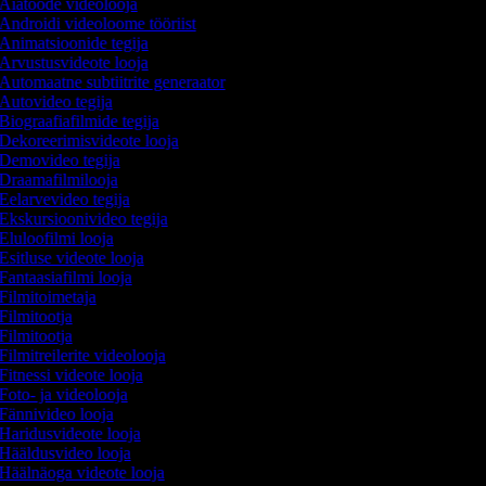
Aiatööde videolooja
Androidi videoloome tööriist
Animatsioonide tegija
Arvustusvideote looja
Automaatne subtiitrite generaator
Autovideo tegija
Biograafiafilmide tegija
Dekoreerimisvideote looja
Demovideo tegija
Draamafilmilooja
Eelarvevideo tegija
Ekskursioonivideo tegija
Eluloofilmi looja
Esitluse videote looja
Fantaasiafilmi looja
Filmitoimetaja
Filmitootja
Filmitootja
Filmitreilerite videolooja
Fitnessi videote looja
Foto- ja videolooja
Fännivideo looja
Haridusvideote looja
Hääldusvideo looja
Häälnäoga videote looja