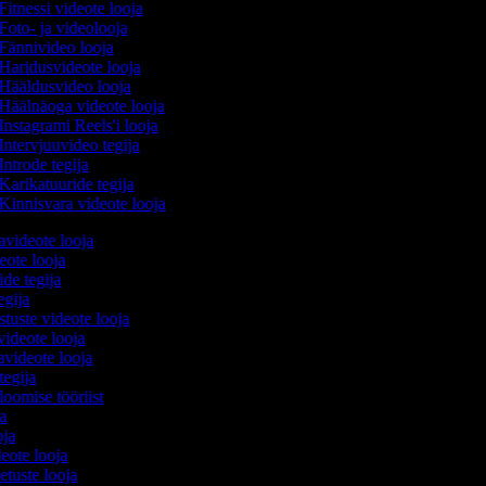
Fitnessi videote looja
Foto- ja videolooja
Fännivideo looja
Haridusvideote looja
Hääldusvideo looja
Häälnäoga videote looja
Instagrami Reels'i looja
Intervjuuvideo tegija
Introde tegija
Karikatuuride tegija
Kinnisvara videote looja
avideote looja
eote looja
ide tegija
tegija
stuste videote looja
videote looja
videote looja
tegija
 loomise tööriist
ja
oja
deote looja
etuste looja