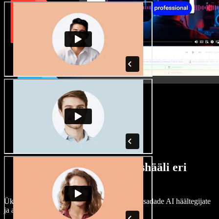
Lai valik mees- ja naishääli eri
aktsentidega
Ükski projekt ei pea kõlama ühtemoodi. Vali sadade AI häältegijate
ja aktsentide hulgast ning kohanda neid.