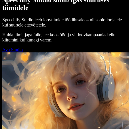
tiimidele
Speechify Studio teeb loovtiimide töö lihtsaks – nii soolo loojatele
kui suurtele ettevõtetele.
Halda tiimi, jaga faile, tee koostööd ja vii loovkampaaniad ellu
kiiremini kui kunagi varem.
Ava Studio