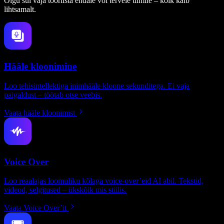
Olgu sul vaja tööriista endale või tervele tiimile – kõik käib
lihtsamalt.
Hääle kloonimine
Loo tehisintellektiga inimhääle kloone sekunditega. Ei vaja
paigaldust – töötab otse veebis.
Vaata hääle kloonimist
Voice Over
Loo reaalajas loomuliku kõlaga voice-over’eid AI abil. Tekstid,
videod, selgitused – ükskõik mis stiilis.
Vaata Voice Over’it