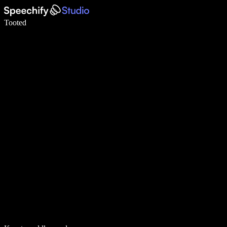
Kirjuta häälega 5× kiiremini
Tooted
Loe lähemalt