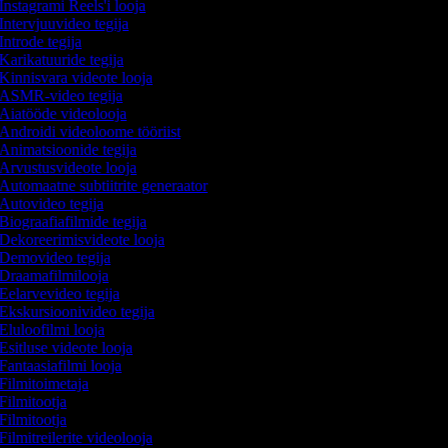
Instagrami Reels'i looja
Intervjuuvideo tegija
Introde tegija
Karikatuuride tegija
Kinnisvara videote looja
ASMR-video tegija
Aiatööde videolooja
Androidi videoloome tööriist
Animatsioonide tegija
Arvustusvideote looja
Automaatne subtiitrite generaator
Autovideo tegija
Biograafiafilmide tegija
Dekoreerimisvideote looja
Demovideo tegija
Draamafilmilooja
Eelarvevideo tegija
Ekskursioonivideo tegija
Eluloofilmi looja
Esitluse videote looja
Fantaasiafilmi looja
Filmitoimetaja
Filmitootja
Filmitootja
Filmitreilerite videolooja