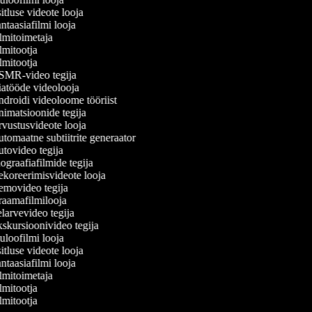
tluse videote looja
taasiafilmi looja
lmitoimetaja
mitootja
mitootja
MR-video tegija
atööde videolooja
droidi videoloome tööriist
imatsioonide tegija
vustusvideote looja
tomaatne subtiitrite generaator
tovideo tegija
graafiafilmide tegija
koreerimisvideote looja
movideo tegija
aamafilmilooja
larvevideo tegija
skursioonivideo tegija
loofilmi looja
tluse videote looja
taasiafilmi looja
lmitoimetaja
mitootja
mitootja