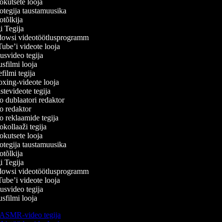
kutsete looja
tegija taustamuusika
tõlkija
 Tegija
wsi videotöötlusprogramm
be’i videote looja
svideo tegija
filmi looja
ilmi tegija
ing-videote looja
tevideote tegija
 dublaatori redaktor
 redaktor
 reklaamide tegija
kollaaži tegija
kutsete looja
tegija taustamuusika
tõlkija
 Tegija
wsi videotöötlusprogramm
be’i videote looja
svideo tegija
filmi looja
ASMR-video tegija