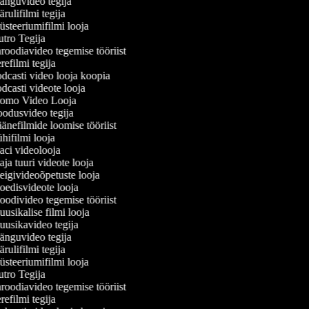
nguvideo tegija
ulifilmi tegija
steeriumifilmi looja
tro Tegija
roodiavideo tegemise tööriist
efilmi tegija
dcasti video looja koopia
casti videote looja
omo Video Looja
odusvideo tegija
nefilmide loomise tööriist
ifilmi looja
ci videolooja
a tuuri videote looja
igivideoõpetuste looja
edisvideote looja
odivideo tegemise tööriist
sikalise filmi looja
usikavideo tegija
nguvideo tegija
ulifilmi tegija
steeriumifilmi looja
tro Tegija
roodiavideo tegemise tööriist
efilmi tegija