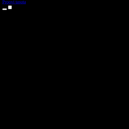
Proovi tasuta
Tooted
Tekst kõneks
iPhone’i ja iPadi rakendused
Androidi rakendus
Chrome’i laiendus
Edge’i laiendus
Veebirakendus
Maci rakendus
Windowsi rakendus
AI häältegeneraator
Pealelugemine
Dublaaž
Hääle kloonimine