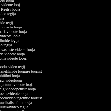
ideo looja
a videote looja
i Reels'i looja
video tegija
egija
ride tegija
a videote looja
ariavideote looja
videote looja
ilmide tegija
eo tegija
-vastuste videote looja
ade videote looja
omavideote looja
odusvideo tegija
nefilmide loomise tööriist
ifilmi looja
ci videolooja
a tuuri videote looja
igivideoõpetuste looja
edisvideote looja
odivideo tegemise tööriist
sikalise filmi looja
usikavideo tegija