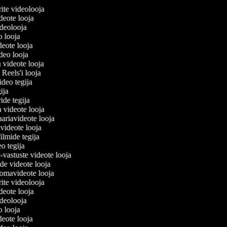
lerite videolooja
videote looja
videolooja
eo looja
ideote looja
ideo looja
a videote looja
i Reels'i looja
video tegija
egija
ride tegija
a videote looja
ariavideote looja
videote looja
ilmide tegija
eo tegija
-vastuste videote looja
ade videote looja
omavideote looja
lerite videolooja
videote looja
videolooja
eo looja
ideote looja