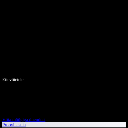
Ettevõtetele
Võta müügiga ühendust
Proovi tasuta