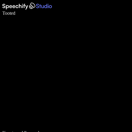
Kirjuta häälega 5× kiiremini
Tooted
Loe lähemalt