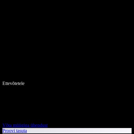
Ettevõtetele
Võta müügiga ühendust
Proovi tasuta