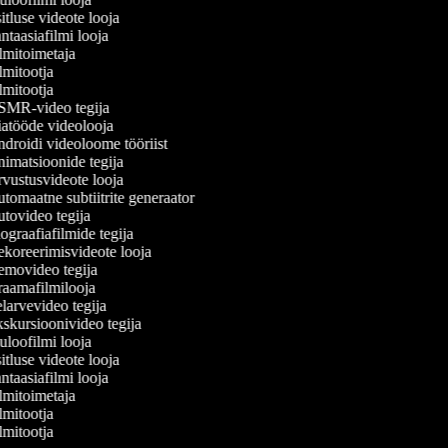
tluse videote looja
taasiafilmi looja
lmitoimetaja
mitootja
mitootja
MR-video tegija
atööde videolooja
droidi videoloome tööriist
imatsioonide tegija
vustusvideote looja
omaatne subtiitrite generaator
tovideo tegija
graafiafilmide tegija
koreerimisvideote looja
movideo tegija
aamafilmilooja
arvevideo tegija
skursioonivideo tegija
loofilmi looja
tluse videote looja
taasiafilmi looja
lmitoimetaja
mitootja
mitootja