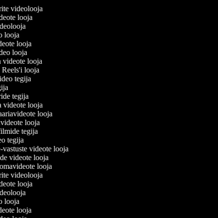
lerite videolooja
videote looja
videolooja
eo looja
ideote looja
ideo looja
a videote looja
i Reels'i looja
video tegija
egija
ride tegija
a videote looja
ariavideote looja
videote looja
filmide tegija
eo tegija
-vastuste videote looja
ade videote looja
omavideote looja
lerite videolooja
videote looja
videolooja
eo looja
ideote looja