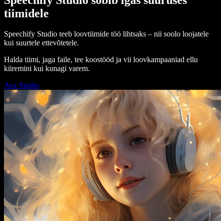
tiimidele
Speechify Studio teeb loovtiimide töö lihtsaks – nii soolo loojatele
kui suurtele ettevõtetele.
Halda tiimi, jaga faile, tee koostööd ja vii loovkampaaniad ellu
kiiremini kui kunagi varem.
Ava Studio