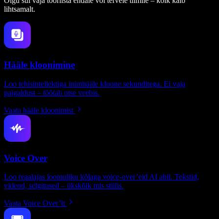
Olgu sul vaja tööriista endale või tervele tiimile – kõik käib
lihtsamalt.
Hääle kloonimine
Loo tehisintellektiga inimhääle kloone sekunditega. Ei vaja
paigaldust – töötab otse veebis.
Vaata hääle kloonimist
Voice Over
Loo reaalajas loomuliku kõlaga voice-over’eid AI abil. Tekstid,
videod, selgitused – ükskõik mis stiilis.
Vaata Voice Over’it