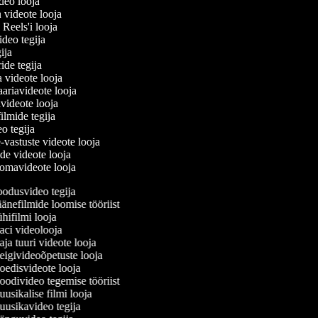
ideo looja
a videote looja
i Reels'i looja
video tegija
egija
ride tegija
a videote looja
ariavideote looja
videote looja
filmide tegija
eo tegija
-vastuste videote looja
ade videote looja
omavideote looja
odusvideo tegija
nefilmide loomise tööriist
ifilmi looja
ci videolooja
a tuuri videote looja
igivideoõpetuste looja
edisvideote looja
odivideo tegemise tööriist
sikalise filmi looja
usikavideo tegija