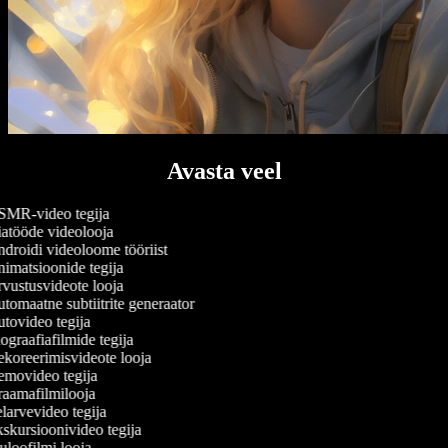
Avasta veel
MR-video tegija
atööde videolooja
droidi videoloome tööriist
imatsioonide tegija
vustusvideote looja
omaatne subtiitrite generaator
tovideo tegija
graafiafilmide tegija
koreerimisvideote looja
movideo tegija
aamafilmilooja
arvevideo tegija
skursioonivideo tegija
loofilmi looja