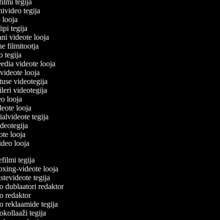
filmi tegija
nivideo tegija
o looja
ipi tegija
ani videote looja
ne filmitootja
eo tegija
eedia videote looja
-videote looja
tuse videotegija
eileri videotegija
deo looja
ideote looja
ialvideote tegija
ideotegija
eote looja
video looja
ilmi tegija
ing-videote looja
tevideote tegija
 dublaatori redaktor
 redaktor
 reklaamide tegija
kollaaži tegija