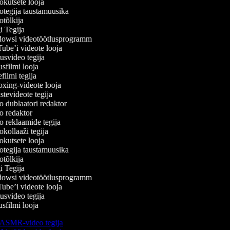
kutsete looja
tegija taustamuusika
tõlkija
 Tegija
wsi videotöötlusprogramm
be’i videote looja
svideo tegija
filmi looja
ilmi tegija
ing-videote looja
tevideote tegija
 dublaatori redaktor
 redaktor
 reklaamide tegija
kollaaži tegija
kutsete looja
tegija taustamuusika
tõlkija
 Tegija
wsi videotöötlusprogramm
be’i videote looja
svideo tegija
filmi looja
ASMR-video tegija