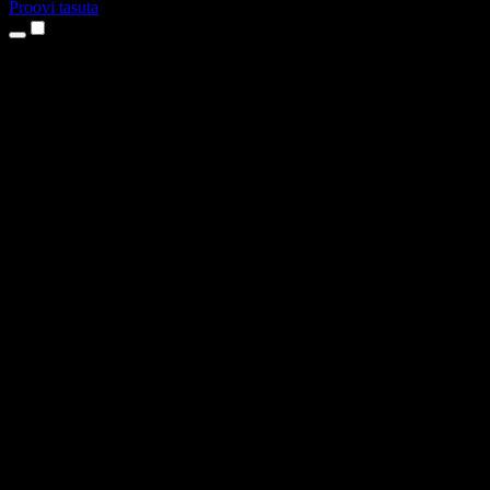
Proovi tasuta
Tooted
Tekst kõneks
iPhone’i ja iPadi rakendused
Androidi rakendus
Chrome’i laiendus
Edge’i laiendus
Veebirakendus
Maci rakendus
Windowsi rakendus
AI häältegeneraator
Pealelugemine
Dublaaž
Hääle kloonimine