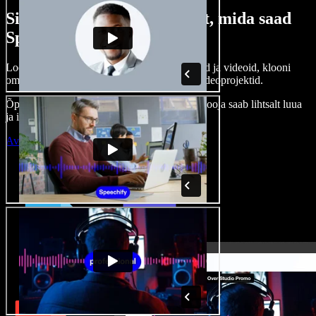
Siin on vaid väike osa sellest, mida saad
Speechify Studioga teha.
Loo voice-over’eid, kasuta tasuta pilte, helisid ja videoid, klooni
oma häält ja pane kokku terviklikud audio-videoprojektid.
Õppimiskõver puudub, kõik töötab veebis – looja saab lihtsalt luua
ja ideed kiiresti ellu viia.
Ava Studio