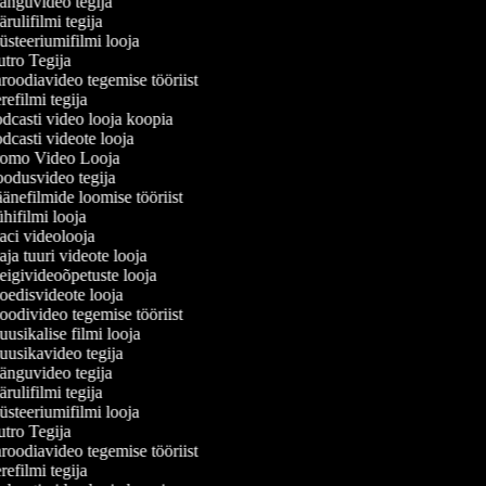
nguvideo tegija
ulifilmi tegija
steeriumifilmi looja
tro Tegija
oodiavideo tegemise tööriist
efilmi tegija
dcasti video looja koopia
casti videote looja
omo Video Looja
odusvideo tegija
nefilmide loomise tööriist
ifilmi looja
ci videolooja
a tuuri videote looja
igivideoõpetuste looja
edisvideote looja
odivideo tegemise tööriist
sikalise filmi looja
usikavideo tegija
nguvideo tegija
ulifilmi tegija
steeriumifilmi looja
tro Tegija
oodiavideo tegemise tööriist
efilmi tegija