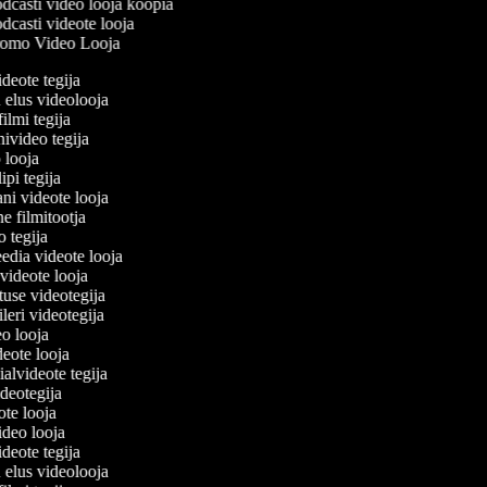
dcasti video looja koopia
casti videote looja
omo Video Looja
ideote tegija
u elus videolooja
filmi tegija
nivideo tegija
o looja
ipi tegija
ani videote looja
ne filmitootja
eo tegija
eedia videote looja
-videote looja
tuse videotegija
eileri videotegija
deo looja
ideote looja
ialvideote tegija
ideotegija
eote looja
video looja
ideote tegija
u elus videolooja