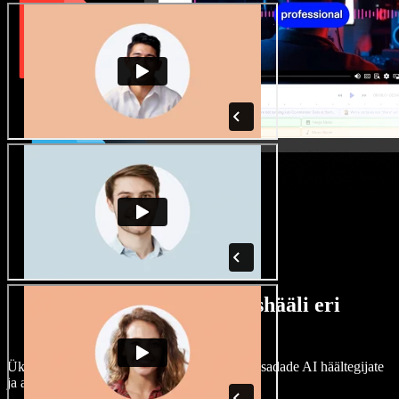
Lai valik mees- ja naishääli eri
aktsentidega
Ükski projekt ei pea kõlama ühtemoodi. Vali sadade AI häältegijate
ja aktsentide hulgast ning kohanda neid.