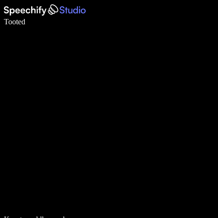
Kirjuta häälega 5× kiiremini
Tooted
Loe lähemalt