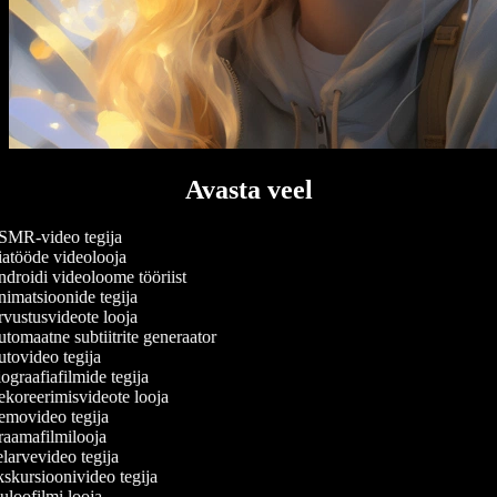
Avasta veel
MR-video tegija
atööde videolooja
droidi videoloome tööriist
imatsioonide tegija
vustusvideote looja
tomaatne subtiitrite generaator
tovideo tegija
ograafiafilmide tegija
koreerimisvideote looja
movideo tegija
aamafilmilooja
larvevideo tegija
skursioonivideo tegija
uloofilmi looja