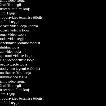
nguvideo tegija
ulifilmi tegija
steeriumifilmi looja
tro Tegija
roodiavideo tegemise tööriist
efilmi tegija
dcasti video looja koopia
dcasti videote looja
omo Video Looja
odusvideo tegija
änefilmide loomise tööriist
hifilmi looja
ci videolooja
ja tuuri videote looja
igivideoõpetuste looja
edisvideote looja
odivideo tegemise tööriist
usikalise filmi looja
usikavideo tegija
nguvideo tegija
ulifilmi tegija
steeriumifilmi looja
tro Tegija
roodiavideo tegemise tööriist
efilmi tegija