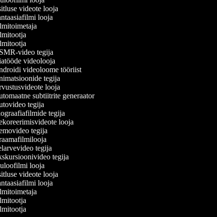
tluse videote looja
taasiafilmi looja
lmitoimetaja
lmitootja
lmitootja
MR-video tegija
atööde videolooja
droidi videoloome tööriist
imatsioonide tegija
vustusvideote looja
tomaatne subtiitrite generaator
tovideo tegija
ograafiafilmide tegija
koreerimisvideote looja
movideo tegija
aamafilmilooja
larvevideo tegija
skursioonivideo tegija
uloofilmi looja
tluse videote looja
taasiafilmi looja
lmitoimetaja
lmitootja
lmitootja