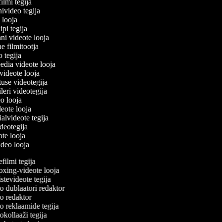
filmi tegija
nivideo tegija
o looja
ipi tegija
ni videote looja
ne filmitootja
eo tegija
eedia videote looja
-videote looja
tuse videotegija
eileri videotegija
eo looja
ideote looja
ialvideote tegija
ideotegija
ote looja
ideo looja
ilmi tegija
ing-videote looja
tevideote tegija
 dublaatori redaktor
 redaktor
 reklaamide tegija
kollaaži tegija