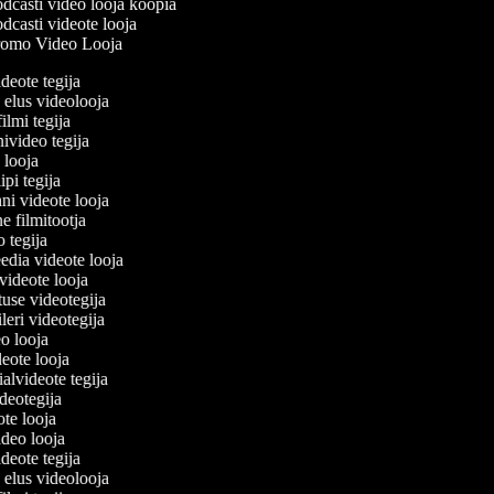
dcasti video looja koopia
dcasti videote looja
omo Video Looja
ideote tegija
 elus videolooja
filmi tegija
nivideo tegija
o looja
ipi tegija
ni videote looja
ne filmitootja
eo tegija
eedia videote looja
-videote looja
tuse videotegija
eileri videotegija
eo looja
ideote looja
ialvideote tegija
ideotegija
ote looja
ideo looja
ideote tegija
 elus videolooja