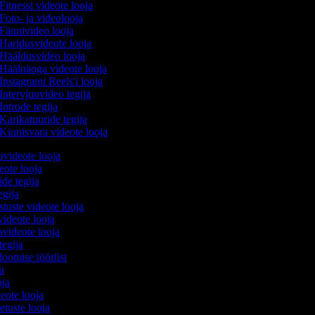
Fitnessi videote looja
Foto- ja videolooja
Fännivideo looja
Haridusvideote looja
Hääldusvideo looja
Häälnäoga videote looja
Instagrami Reels'i looja
Intervjuuvideo tegija
Introde tegija
Karikatuuride tegija
Kinnisvara videote looja
avideote looja
eote looja
ide tegija
tegija
stuste videote looja
videote looja
videote looja
tegija
loomise tööriist
ja
oja
deote looja
etuste looja