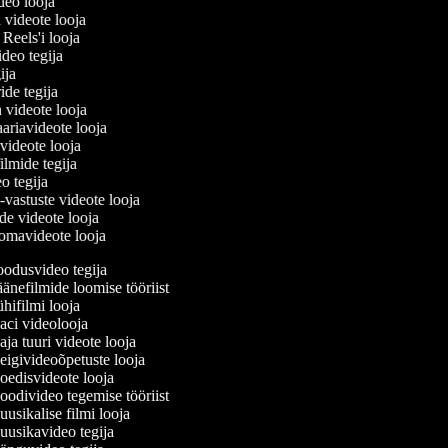
ideo looja
a videote looja
i Reels'i looja
video tegija
gija
ride tegija
a videote looja
ariavideote looja
videote looja
ilmide tegija
eo tegija
-vastuste videote looja
de videote looja
omavideote looja
odusvideo tegija
änefilmide loomise tööriist
hifilmi looja
ci videolooja
ja tuuri videote looja
igivideoõpetuste looja
edisvideote looja
odivideo tegemise tööriist
usikalise filmi looja
usikavideo tegija