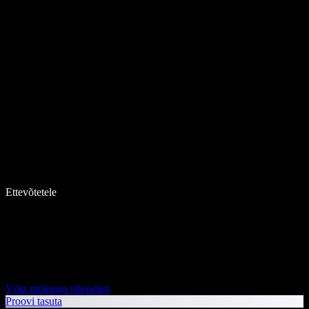
Ettevõtetele
Võta müügiga ühendust
Proovi tasuta