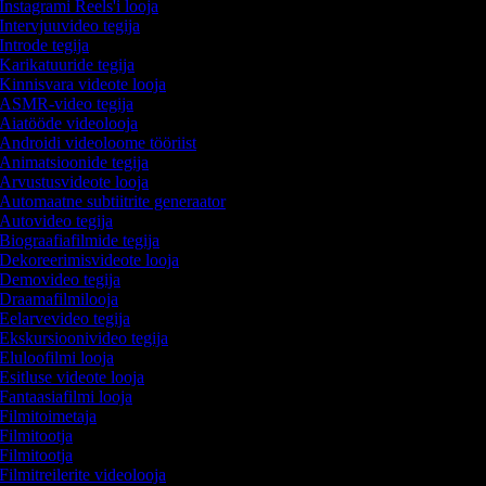
Instagrami Reels'i looja
Intervjuuvideo tegija
Introde tegija
Karikatuuride tegija
Kinnisvara videote looja
ASMR-video tegija
Aiatööde videolooja
Androidi videoloome tööriist
Animatsioonide tegija
Arvustusvideote looja
Automaatne subtiitrite generaator
Autovideo tegija
Biograafiafilmide tegija
Dekoreerimisvideote looja
Demovideo tegija
Draamafilmilooja
Eelarvevideo tegija
Ekskursioonivideo tegija
Eluloofilmi looja
Esitluse videote looja
Fantaasiafilmi looja
Filmitoimetaja
Filmitootja
Filmitootja
Filmitreilerite videolooja