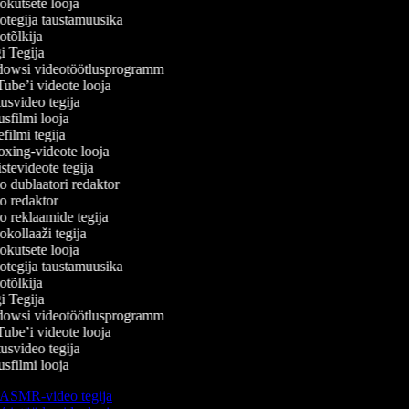
kutsete looja
tegija taustamuusika
tõlkija
 Tegija
owsi videotöötlusprogramm
be’i videote looja
svideo tegija
filmi looja
ilmi tegija
ing-videote looja
tevideote tegija
 dublaatori redaktor
 redaktor
 reklaamide tegija
kollaaži tegija
kutsete looja
tegija taustamuusika
tõlkija
 Tegija
owsi videotöötlusprogramm
be’i videote looja
svideo tegija
filmi looja
ASMR-video tegija