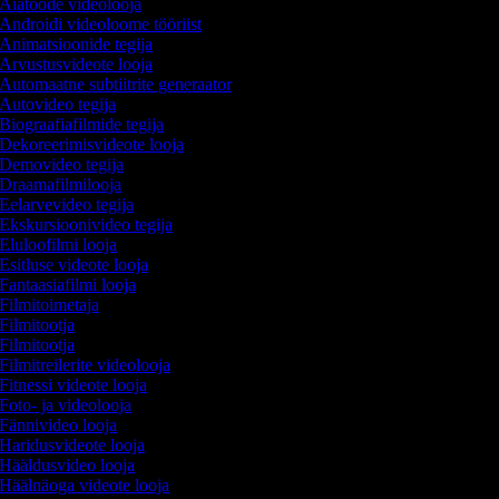
Aiatööde videolooja
Androidi videoloome tööriist
Animatsioonide tegija
Arvustusvideote looja
Automaatne subtiitrite generaator
Autovideo tegija
Biograafiafilmide tegija
Dekoreerimisvideote looja
Demovideo tegija
Draamafilmilooja
Eelarvevideo tegija
Ekskursioonivideo tegija
Eluloofilmi looja
Esitluse videote looja
Fantaasiafilmi looja
Filmitoimetaja
Filmitootja
Filmitootja
Filmitreilerite videolooja
Fitnessi videote looja
Foto- ja videolooja
Fännivideo looja
Haridusvideote looja
Hääldusvideo looja
Häälnäoga videote looja