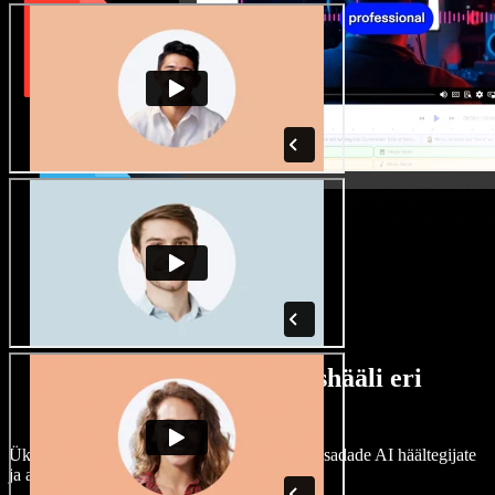
Lai valik mees- ja naishääli eri
aktsentidega
Ükski projekt ei pea kõlama ühtemoodi. Vali sadade AI häältegijate
ja aktsentide hulgast ning kohanda neid.