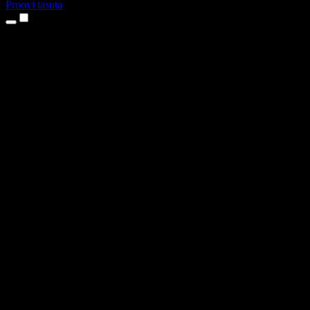
Proovi tasuta
Tooted
Tekst kõneks
iPhone’i ja iPadi rakendused
Androidi rakendus
Chrome’i laiendus
Edge’i laiendus
Veebirakendus
Maci rakendus
Windowsi rakendus
AI häältegeneraator
Pealelugemine
Dublaaž
Hääle kloonimine