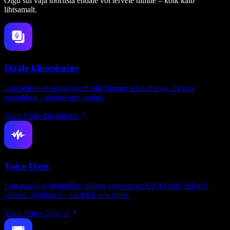
Olgu sul vaja tööriista endale või tervele tiimile – kõik käib
lihtsamalt.
Hääle kloonimine
Loo tehisintellektiga inimhääle kloone sekunditega. Ei vaja
paigaldust – töötab otse veebis.
Vaata hääle kloonimist
Voice Over
Loo reaalajas loomuliku kõlaga voice-over’eid AI abil. Tekstid,
videod, selgitused – ükskõik mis stiilis.
Vaata Voice Over’it