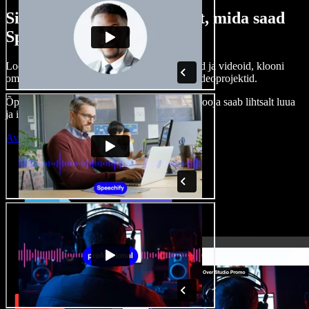
Siin on vaid väike osa sellest, mida saad
Speechify Studioga teha.
Loo voice-over’eid, kasuta tasuta pilte, helisid ja videoid, klooni
oma häält ja pane kokku terviklikud audio-videoprojektid.
Õppimiskõver puudub, kõik töötab veebis – looja saab lihtsalt luua
ja ideed kiiresti ellu viia.
Ava Studio