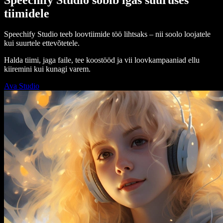
tiimidele
Speechify Studio teeb loovtiimide töö lihtsaks – nii soolo loojatele
kui suurtele ettevõtetele.
Halda tiimi, jaga faile, tee koostööd ja vii loovkampaaniad ellu
kiiremini kui kunagi varem.
Ava Studio