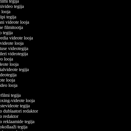
filmi tegija
nivideo tegija
o looja
ipi tegija
ani videote looja
ne filmitootja
eo tegija
eedia videote looja
-videote looja
tuse videotegija
eileri videotegija
eo looja
ideote looja
ialvideote tegija
ideotegija
ote looja
video looja
ilmi tegija
ing-videote looja
tevideote tegija
 dublaatori redaktor
 redaktor
 reklaamide tegija
kollaaži tegija