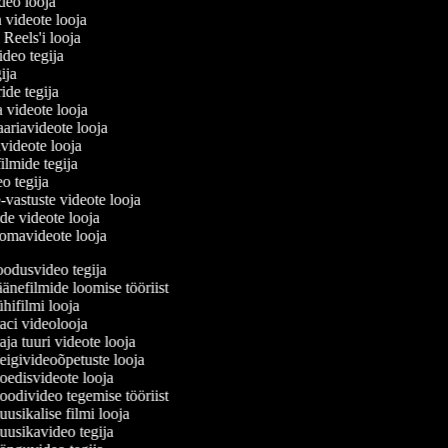
ideo looja
a videote looja
i Reels'i looja
video tegija
egija
ride tegija
a videote looja
ariavideote looja
videote looja
ilmide tegija
eo tegija
-vastuste videote looja
ade videote looja
omavideote looja
odusvideo tegija
änefilmide loomise tööriist
ifilmi looja
ci videolooja
a tuuri videote looja
igivideoõpetuste looja
edisvideote looja
odivideo tegemise tööriist
sikalise filmi looja
usikavideo tegija