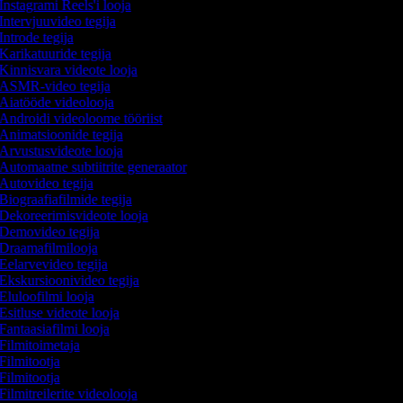
Instagrami Reels'i looja
Intervjuuvideo tegija
Introde tegija
Karikatuuride tegija
Kinnisvara videote looja
ASMR-video tegija
Aiatööde videolooja
Androidi videoloome tööriist
Animatsioonide tegija
Arvustusvideote looja
Automaatne subtiitrite generaator
Autovideo tegija
Biograafiafilmide tegija
Dekoreerimisvideote looja
Demovideo tegija
Draamafilmilooja
Eelarvevideo tegija
Ekskursioonivideo tegija
Eluloofilmi looja
Esitluse videote looja
Fantaasiafilmi looja
Filmitoimetaja
Filmitootja
Filmitootja
Filmitreilerite videolooja