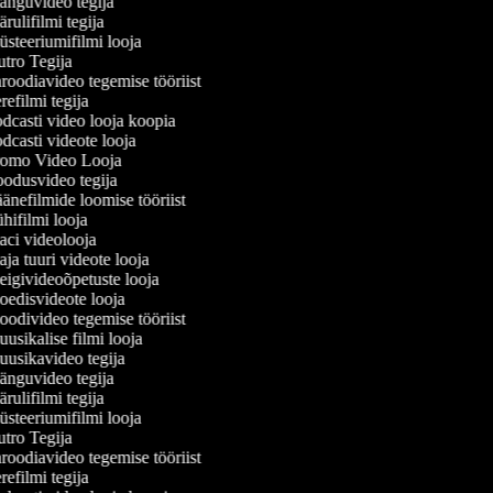
nguvideo tegija
ulifilmi tegija
steeriumifilmi looja
tro Tegija
roodiavideo tegemise tööriist
efilmi tegija
dcasti video looja koopia
casti videote looja
omo Video Looja
odusvideo tegija
änefilmide loomise tööriist
ifilmi looja
ci videolooja
a tuuri videote looja
igivideoõpetuste looja
edisvideote looja
odivideo tegemise tööriist
sikalise filmi looja
usikavideo tegija
nguvideo tegija
ulifilmi tegija
steeriumifilmi looja
tro Tegija
roodiavideo tegemise tööriist
efilmi tegija