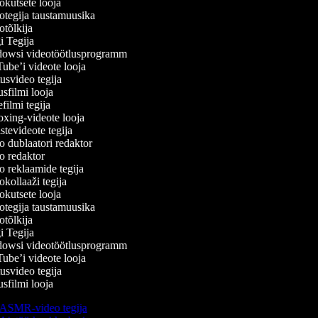
kutsete looja
tegija taustamuusika
tõlkija
 Tegija
wsi videotöötlusprogramm
be’i videote looja
svideo tegija
filmi looja
ilmi tegija
ing-videote looja
tevideote tegija
 dublaatori redaktor
 redaktor
 reklaamide tegija
kollaaži tegija
kutsete looja
tegija taustamuusika
tõlkija
 Tegija
wsi videotöötlusprogramm
be’i videote looja
svideo tegija
filmi looja
ASMR-video tegija