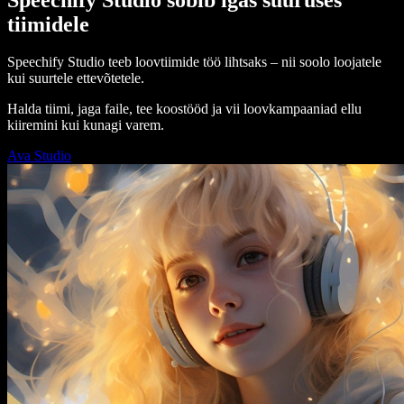
tiimidele
Speechify Studio teeb loovtiimide töö lihtsaks – nii soolo loojatele
kui suurtele ettevõtetele.
Halda tiimi, jaga faile, tee koostööd ja vii loovkampaaniad ellu
kiiremini kui kunagi varem.
Ava Studio