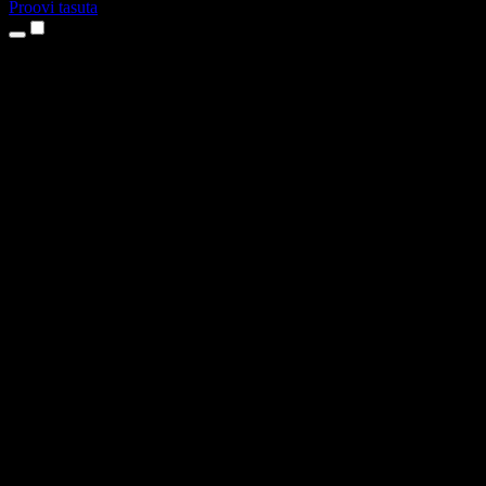
Proovi tasuta
Tooted
Tekst kõneks
iPhone’i ja iPadi rakendused
Androidi rakendus
Chrome’i laiendus
Edge’i laiendus
Veebirakendus
Maci rakendus
Windowsi rakendus
AI häältegeneraator
Pealelugemine
Dublaaž
Hääle kloonimine