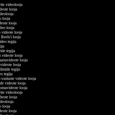
lerite videolooja
videote looja
videolooja
eo looja
deote looja
ideo looja
a videote looja
i Reels'i looja
video tegija
egija
ride tegija
a videote looja
ariavideote looja
videote looja
ilmide tegija
eo tegija
-vastuste videote looja
ade videote looja
omavideote looja
lerite videolooja
videote looja
videolooja
eo looja
deote looja