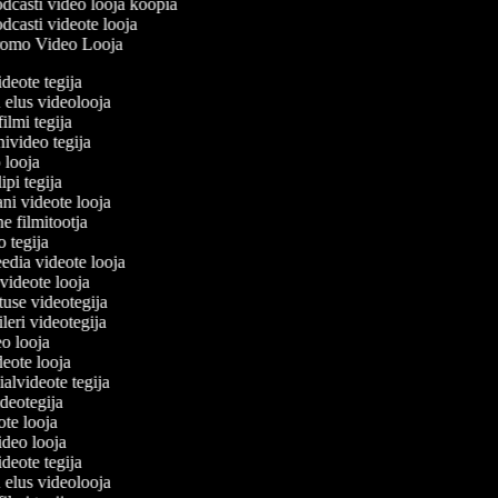
dcasti video looja koopia
casti videote looja
omo Video Looja
ideote tegija
u elus videolooja
filmi tegija
nivideo tegija
o looja
ipi tegija
ani videote looja
ne filmitootja
eo tegija
eedia videote looja
-videote looja
tuse videotegija
eileri videotegija
eo looja
ideote looja
ialvideote tegija
ideotegija
ote looja
video looja
ideote tegija
u elus videolooja