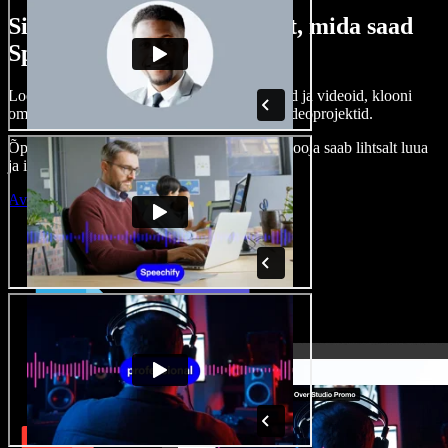
Siin on vaid väike osa sellest, mida saad
Speechify Studioga teha.
Loo voice-over’eid, kasuta tasuta pilte, helisid ja videoid, klooni
oma häält ja pane kokku terviklikud audio-videoprojektid.
Õppimiskõver puudub, kõik töötab veebis – looja saab lihtsalt luua
ja ideed kiiresti ellu viia.
Ava Studio