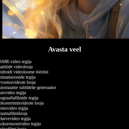
Avasta veel
MR-video tegija
atööde videolooja
droidi videoloome tööriist
imatsioonide tegija
vustusvideote looja
tomaatne subtiitrite generaator
tovideo tegija
graafiafilmide tegija
koreerimisvideote looja
movideo tegija
aamafilmilooja
larvevideo tegija
skursioonivideo tegija
loofilmi looja