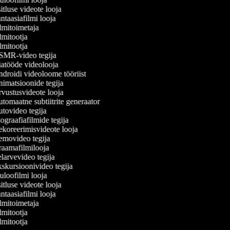
tluse videote looja
taasiafilmi looja
lmitoimetaja
mitootja
mitootja
MR-video tegija
atööde videolooja
droidi videoloome tööriist
imatsioonide tegija
vustusvideote looja
tomaatne subtiitrite generaator
tovideo tegija
graafiafilmide tegija
koreerimisvideote looja
movideo tegija
aamafilmilooja
larvevideo tegija
skursioonivideo tegija
loofilmi looja
tluse videote looja
taasiafilmi looja
lmitoimetaja
mitootja
mitootja