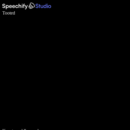
Kirjuta häälega 5× kiiremini
Tooted
Loe lähemalt