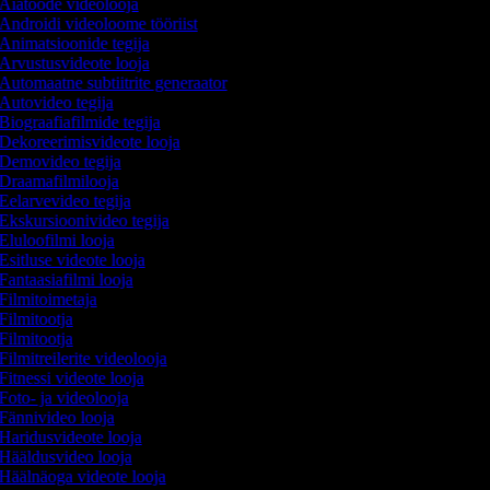
Aiatööde videolooja
Androidi videoloome tööriist
Animatsioonide tegija
Arvustusvideote looja
Automaatne subtiitrite generaator
Autovideo tegija
Biograafiafilmide tegija
Dekoreerimisvideote looja
Demovideo tegija
Draamafilmilooja
Eelarvevideo tegija
Ekskursioonivideo tegija
Eluloofilmi looja
Esitluse videote looja
Fantaasiafilmi looja
Filmitoimetaja
Filmitootja
Filmitootja
Filmitreilerite videolooja
Fitnessi videote looja
Foto- ja videolooja
Fännivideo looja
Haridusvideote looja
Hääldusvideo looja
Häälnäoga videote looja