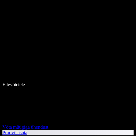
Ettevõtetele
Võta müügiga ühendust
Proovi tasuta