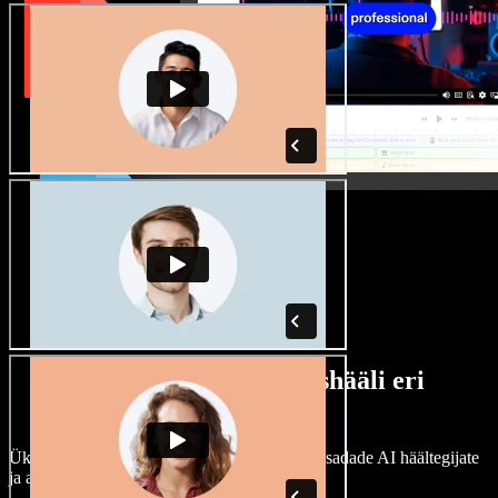
Lai valik mees- ja naishääli eri
aktsentidega
Ükski projekt ei pea kõlama ühtemoodi. Vali sadade AI häältegijate
ja aktsentide hulgast ning kohanda neid.