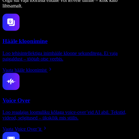
Olgu sul vaja tööriista endale või tervele tiimile – kõik käib
lihtsamalt.
Hääle kloonimine
Loo tehisintellektiga inimhääle kloone sekunditega. Ei vaja
paigaldust – töötab otse veebis.
Vaata hääle kloonimist
Voice Over
Loo reaalajas loomuliku kõlaga voice-over’eid AI abil. Tekstid,
videod, selgitused – ükskõik mis stiilis.
Vaata Voice Over’it