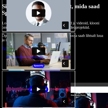
Siin on vaid väike osa sellest, mida saad
Speechify Studioga teha.
Loo voice-over’eid, kasuta tasuta pilte, helisid ja videoid, klooni
oma häält ja pane kokku terviklikud audio-videoprojektid.
Õppimiskõver puudub, kõik töötab veebis – looja saab lihtsalt luua
ja ideed kiiresti ellu viia.
Ava Studio