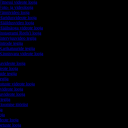
itnessi videote looja
oto- ja videolooja
Fännivideo looja
Haridusvideote looja
Hääldusvideo looja
Häälnäoga videote looja
nstagrami Reels'i looja
ntervjuuvideo tegija
ntrode tegija
arikatuuride tegija
Kinnisvara videote looja
avideote looja
eote looja
ide tegija
tegija
stuste videote looja
 videote looja
videote looja
 tegija
 loomise tööriist
oja
ooja
ideote looja
etuste looja