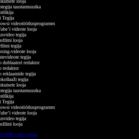
kutsete looja
tegija taustamuusika
õlkija
 Tegija
wsi videotöötlusprogramm
be’i videote looja
svideo tegija
filmi looja
lmi tegija
ing-videote looja
evideote tegija
dublaatori redaktor
 redaktor
reklaamide tegija
ollaaži tegija
kutsete looja
tegija taustamuusika
õlkija
 Tegija
wsi videotöötlusprogramm
be’i videote looja
svideo tegija
filmi looja
ASMR-video tegija