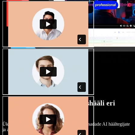
Lai valik mees- ja naishääli eri
aktsentidega
Ükski projekt ei pea kõlama ühtemoodi. Vali sadade AI häältegijate
ja aktsentide hulgast ning kohanda neid.