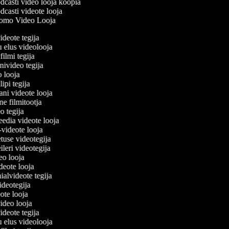
casti video looja koopia
casti videote looja
omo Video Looja
videote tegija
u elus videolooja
filmi tegija
onivideo tegija
eo looja
lipi tegija
ani videote looja
ine filmitootja
deo tegija
meedia videote looja
e-videote looja
etuse videotegija
reileri videotegija
deo looja
ideote looja
nialvideote tegija
videotegija
eote looja
video looja
videote tegija
u elus videolooja