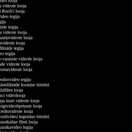
ideo looja
a videote looja
i Reels'i looja
video tegija
egija
ride tegija
ra videote looja
ariavideote looja
avideote looja
filmide tegija
deo tegija
e-vastuste videote looja
ade videote looja
oomavideote looja
dusvideo tegija
nefilmide loomise tööriist
ifilmi looja
i videolooja
a tuuri videote looja
givideoõpetuste looja
disvideote looja
divideo tegemise tööriist
sikalise filmi looja
sikavideo tegija