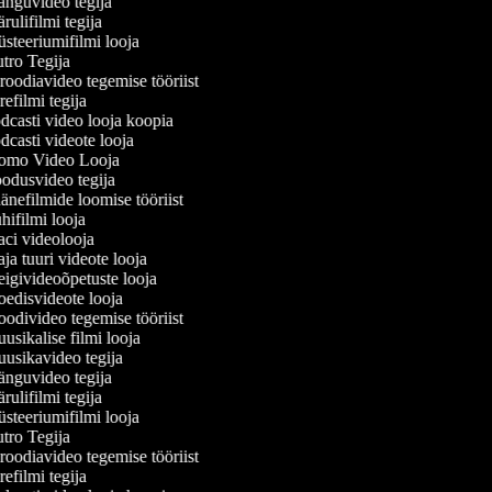
nguvideo tegija
ulifilmi tegija
teeriumifilmi looja
ro Tegija
oodiavideo tegemise tööriist
efilmi tegija
casti video looja koopia
casti videote looja
omo Video Looja
dusvideo tegija
nefilmide loomise tööriist
ifilmi looja
i videolooja
a tuuri videote looja
givideoõpetuste looja
disvideote looja
divideo tegemise tööriist
sikalise filmi looja
sikavideo tegija
nguvideo tegija
ulifilmi tegija
teeriumifilmi looja
ro Tegija
oodiavideo tegemise tööriist
efilmi tegija