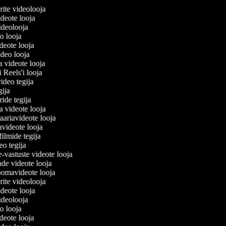
lerite videolooja
videote looja
 videolooja
eo looja
ideote looja
ideo looja
a videote looja
i Reels'i looja
video tegija
egija
ride tegija
ra videote looja
ariavideote looja
avideote looja
filmide tegija
deo tegija
e-vastuste videote looja
ade videote looja
oomavideote looja
lerite videolooja
videote looja
 videolooja
eo looja
ideote looja