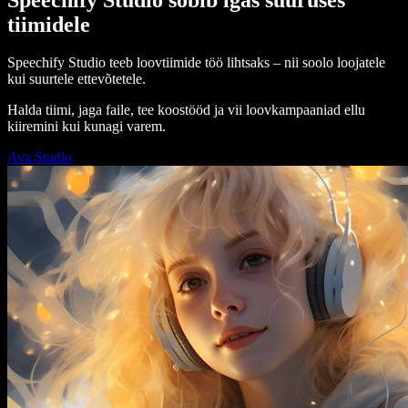
tiimidele
Speechify Studio teeb loovtiimide töö lihtsaks – nii soolo loojatele
kui suurtele ettevõtetele.
Halda tiimi, jaga faile, tee koostööd ja vii loovkampaaniad ellu
kiiremini kui kunagi varem.
Ava Studio