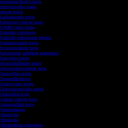
nstagrami Reels'i looja
ntervjuuvideo tegija
ntrode tegija
arikatuuride tegija
Kinnisvara videote looja
ASMR-video tegija
Aiatööde videolooja
Androidi videoloome tööriist
Animatsioonide tegija
Arvustusvideote looja
Automaatne subtiitrite generaator
Autovideo tegija
iograafiafilmide tegija
Dekoreerimisvideote looja
Demovideo tegija
Draamafilmilooja
Eelarvevideo tegija
Ekskursioonivideo tegija
luloofilmi looja
sitluse videote looja
antaasiafilmi looja
Filmitoimetaja
ilmitootja
ilmitootja
ilmitreilerite videolooja