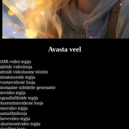
Avasta veel
MR-video tegija
tööde videolooja
roidi videoloome tööriist
matsioonide tegija
ustusvideote looja
omaatne subtiitrite generaator
ovideo tegija
graafiafilmide tegija
oreerimisvideote looja
movideo tegija
aamafilmilooja
arvevideo tegija
kursioonivideo tegija
loofilmi looja