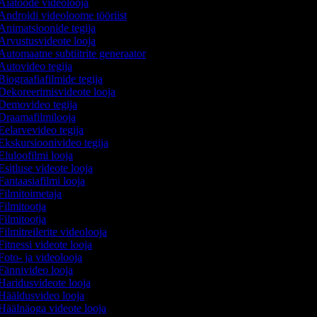
Aiatööde videolooja
Androidi videoloome tööriist
Animatsioonide tegija
Arvustusvideote looja
Automaatne subtiitrite generaator
Autovideo tegija
iograafiafilmide tegija
Dekoreerimisvideote looja
Demovideo tegija
Draamafilmilooja
Eelarvevideo tegija
Ekskursioonivideo tegija
luloofilmi looja
sitluse videote looja
antaasiafilmi looja
Filmitoimetaja
ilmitootja
ilmitootja
ilmitreilerite videolooja
itnessi videote looja
oto- ja videolooja
Fännivideo looja
Haridusvideote looja
Hääldusvideo looja
Häälnäoga videote looja