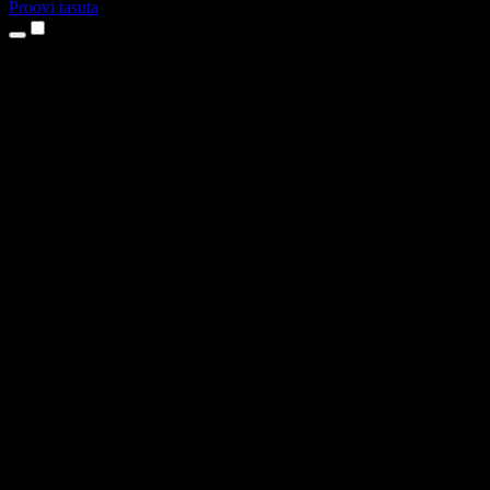
Proovi tasuta
Tooted
Tekst kõneks
iPhone’i ja iPadi rakendused
Androidi rakendus
Chrome’i laiendus
Edge’i laiendus
Veebirakendus
Maci rakendus
Windowsi rakendus
AI häältegeneraator
Pealelugemine
Dublaaž
Hääle kloonimine