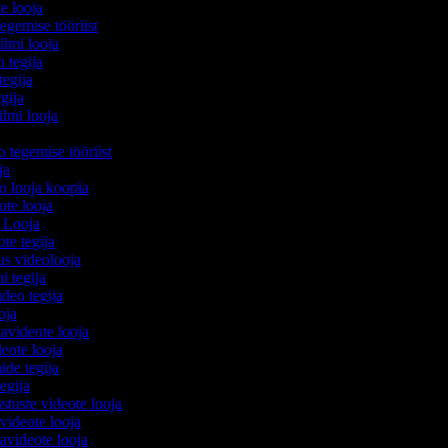
te looja
egemise tööriist
filmi looja
o tegija
tegija
egija
ilmi looja
a
o tegemise tööriist
ija
eo looja koopia
eote looja
o Looja
ote tegija
lus videolooja
mi tegija
ideo tegija
ooja
avideote looja
eote looja
ide tegija
tegija
stuste videote looja
 videote looja
videote looja