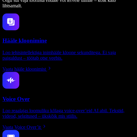
Olgu sul vaja tööriista endale või tervele tiimile – kõik käib
lihtsamalt.
Hääle kloonimine
Loo tehisintellektiga inimhääle kloone sekunditega. Ei vaja
paigaldust – töötab otse veebis.
Vaata hääle kloonimist
Voice Over
Loo reaalajas loomuliku kõlaga voice-over’eid AI abil. Tekstid,
videod, selgitused – ükskõik mis stiilis.
Vaata Voice Over’it