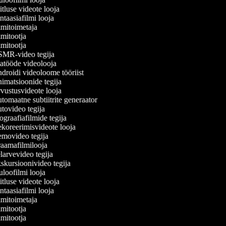
tluse videote looja
taasiafilmi looja
mitoimetaja
mitootja
mitootja
MR-video tegija
tööde videolooja
roidi videoloome tööriist
matsioonide tegija
ustusvideote looja
omaatne subtiitrite generaator
ovideo tegija
graafiafilmide tegija
oreerimisvideote looja
movideo tegija
aamafilmilooja
arvevideo tegija
kursioonivideo tegija
loofilmi looja
tluse videote looja
taasiafilmi looja
mitoimetaja
mitootja
mitootja