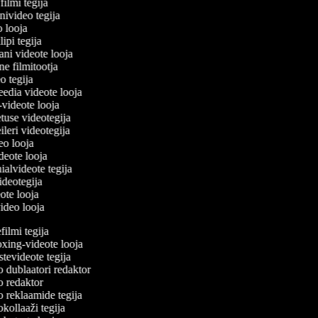
filmi tegija
onivideo tegija
eo looja
lipi tegija
ani videote looja
ine filmitootja
deo tegija
meedia videote looja
e-videote looja
etuse videotegija
reileri videotegija
deo looja
ideote looja
nialvideote tegija
videotegija
eote looja
video looja
lmi tegija
ing-videote looja
evideote tegija
dublaatori redaktor
 redaktor
reklaamide tegija
ollaaži tegija