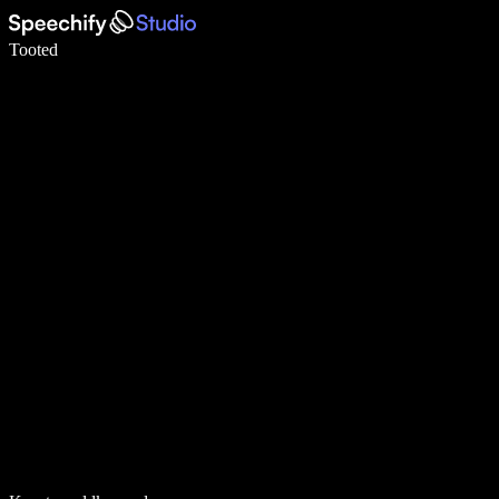
Kirjuta häälega 5× kiiremini
Tooted
Loe lähemalt