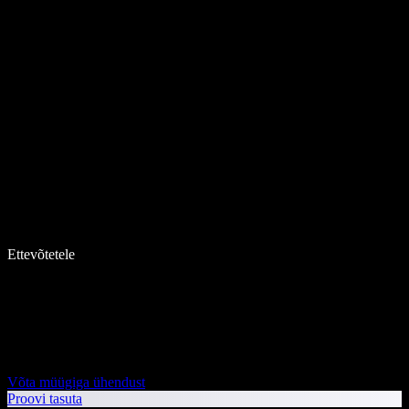
Ettevõtetele
Võta müügiga ühendust
Proovi tasuta