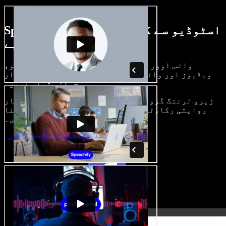
Speechify اسٹوڈیو سے کیا کچھ کر سکتے
ہیں، دیکھیے
وائس اوور بنائیں، رائلٹی فری امیجز، آڈیو،
ویڈیوز اور وائس کلون شامل کر کے بھرپور، شاندار
پروجیکٹس تیار کریں۔
زیرو لرننگ کَرو اور سب کچھ براؤزر میں، تخلیق کار
روایتی رکاوٹیں توڑ کر اپنے خیالات کو حقیقت بنا
سکتے ہیں۔
اسٹوڈیو شروع کریں