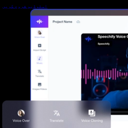
اسٹوڈیو شروع کریں