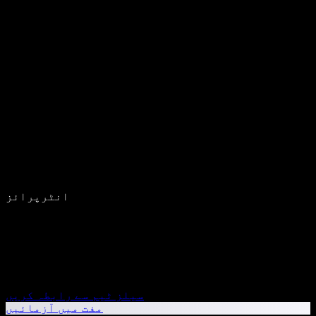
انٹرپرائز
سیلز ٹیم سے رابطہ کریں
مفت میں آزمائیں