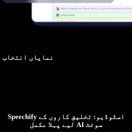
نمایاں انتخاب
Speechify اسٹوڈیو: تخلیق کاروں کے
لیے پہلا مکمل AI سوئٹ