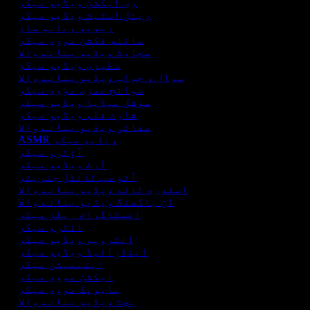
ری ایکشن ویڈیو میکر
ریئل اسٹیٹ ویڈیو میکر
ریویو ویڈیو ساز
سائنس فکشن مووی میکر
سجاوٹ ویڈیو بنانے والا
سطیری ویڈیو میکر
سوال و جواب ویڈیو بنانے والا
سوانح عمری مووی میکر
سوشل میڈیا ویڈیو میکر
شارٹ فلم ویڈیو میکر
صفائی ویڈیو بنانے والا
ASMR ویڈیو میکر
آؤٹرو میکر
آرٹ ویڈیو میکر
آٹو سب ٹائٹل جنریٹر
اسٹوری ٹائم ویڈیو بنانے والا
ان باکسنگ ویڈیو بنانے والا
انسٹاگرام ریلز میکر
انٹرو میکر
انٹرویو ویڈیو میکر
اینڈرائیڈ ویڈیو میکر
اینیمیشن میکر
ایکشن مووی میکر
بایوپک مووی میکر
بجٹ ویڈیو بنانے والا