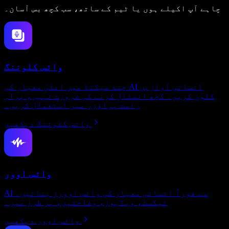
چاہے آپ اکیلے ہوں یا ٹیم کے ساتھ، سب کچھ بس آسان۔
وائس کلوننگ
چند سیکنڈ میں اعلیٰ معیار کی AI انسانی آوازیں
کلون کریں۔ کچھ انسٹال کرنے کی ضرورت نہیں، براہِ
راست براؤزر میں استعمال کریں۔
وائس کلوننگ دیکھیں
وائس اوور
AI سے فوراً انسانی معیار کی وائس اوورز بنائیں۔
ٹیکسٹ، ویڈیوز، وضاحتیں، ہر طرز میں۔
وائس اوور دیکھیں