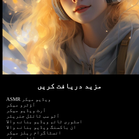
مزید دریافت کریں
ASMR ویڈیو میکر
آؤٹرو میکر
آرٹ ویڈیو میکر
آٹو سب ٹائٹل جنریٹر
اسٹوری ٹائم ویڈیو بنانے والا
ان باکسنگ ویڈیو بنانے والا
انسٹاگرام ریلز میکر
انٹرو میکر