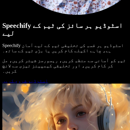
Speechify اسٹوڈیو ہر سائز کی ٹیم کے
لیے
Speechify اسٹوڈیو ہر قسم کی تخلیقی ٹیم کے لیے آسان
ہے، چاہے اکیلے کام کریں یا بڑی ٹیم کے ساتھ۔
ٹیم کو آسانی سے منظم کریں، ریسورسز شیئر کریں، مل
کر کام کریں، اور تخلیقی کیمپینز تیزی سے لانچ
کریں۔
اسٹوڈیو شروع کریں