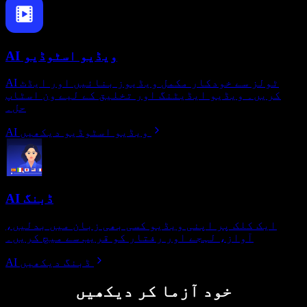
AI ویڈیو اسٹوڈیو
AI ٹولز سے خودکار مکمل ویڈیوز بنائیں اور ایڈٹ
کریں۔ ویڈیو ایڈیٹنگ اور تخلیق کے لیے ون اسٹاپ
حل۔
AI ویڈیو اسٹوڈیو دیکھیں
AI ڈبنگ
ایک کلک پر اپنی ویڈیو کسی بھی زبان میں بدلیں،
آواز، لہجے اور رفتار کو قریب سے میچ کریں۔
AI ڈبنگ دیکھیں
خود آزما کر دیکھیں