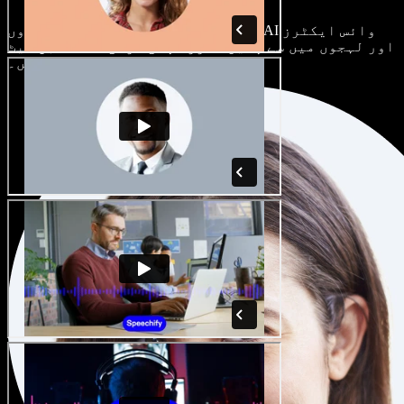
ہر پروجیکٹ الگ ہوتا ہے۔ سینکڑوں AI وائس ایکٹرز
اور لہجوں میں سے چنیں، اور اپنی مرضی کے مطابق سیٹ
کریں۔