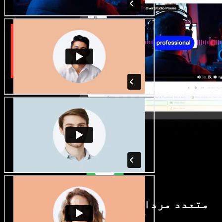
متعدد مردانہ و زنانہ آوازیں اور
لہجے دستیاب