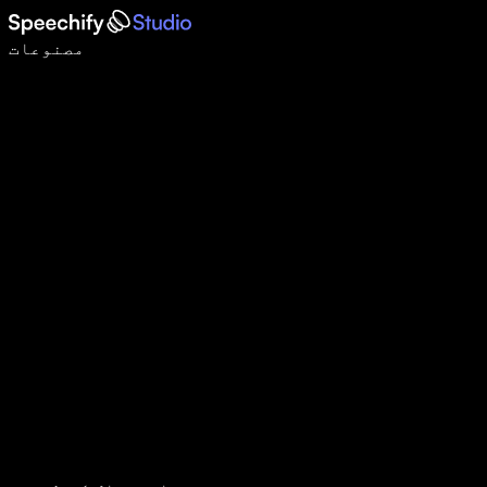
وائس ٹائپنگ کے ساتھ 5 گنا تیزی سے لکھیں
مصنوعات
مزید جانیں