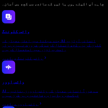
چاہے آپ اکیلے ہوں یا ٹیم کے ساتھ، سب کچھ بس آسان۔
وائس کلوننگ
چند سیکنڈ میں اعلیٰ معیار کی AI انسانی آوازیں
کلون کریں۔ کچھ انسٹال کرنے کی ضرورت نہیں، براہِ
راست براؤزر میں استعمال کریں۔
وائس کلوننگ دیکھیں
وائس اوور
AI سے فوراً انسانی معیار کی وائس اوورز بنائیں۔
ٹیکسٹ، ویڈیوز، وضاحتیں، ہر طرز میں۔
وائس اوور دیکھیں