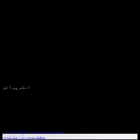
انٹرپرائز
سیلز ٹیم سے رابطہ کریں
مفت میں آزمائیں