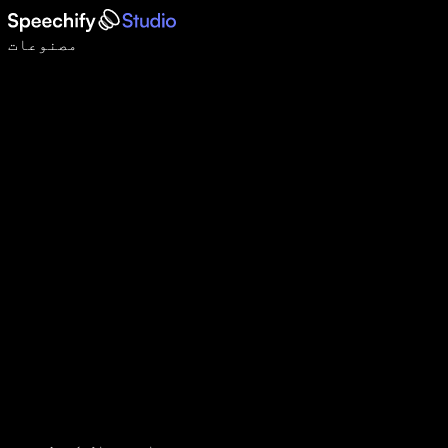
وائس ٹائپنگ کے ساتھ 5 گنا تیزی سے لکھیں
مصنوعات
مزید جانیں