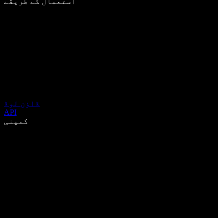
استعمال کے طریقے
ڈاؤن لوڈ
API
کمپنی