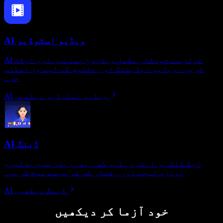
AI ویڈیو اسٹوڈیو
AI ٹولز سے خودکار مکمل ویڈیوز بنائیں اور ایڈٹ
کریں۔ ویڈیو ایڈیٹنگ اور تخلیق کے لیے ون اسٹاپ
حل۔
AI ویڈیو اسٹوڈیو دیکھیں
AI ڈبنگ
ایک کلک پر اپنی ویڈیو کسی بھی زبان میں بدلیں،
آواز، لہجے اور رفتار کو قریب سے میچ کریں۔
AI ڈبنگ دیکھیں
خود آزما کر دیکھیں