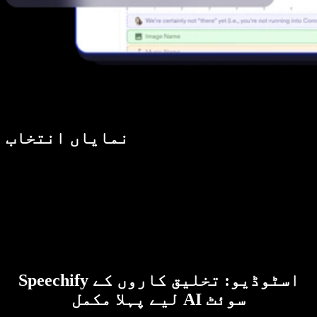
نمایاں انتخاب
Speechify اسٹوڈیو: تخلیق کاروں کے
لیے پہلا مکمل AI سوئٹ