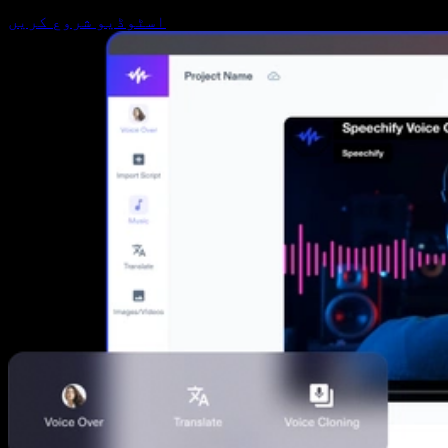
اسٹوڈیو شروع کریں