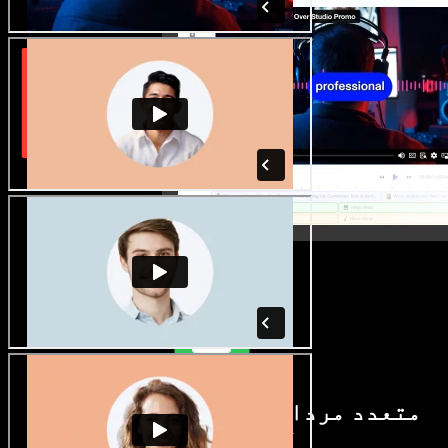
متعدد مردانہ و زنانہ آوازیں اور
لہجے دستیاب