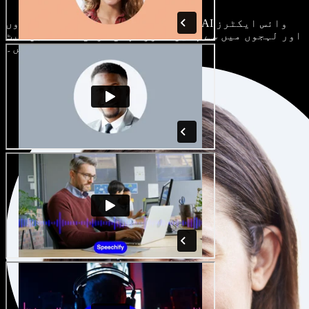
ہر پروجیکٹ الگ ہوتا ہے۔ سینکڑوں AI وائس ایکٹرز
اور لہجوں میں سے چنیں، اور اپنی مرضی کے مطابق سیٹ
کریں۔