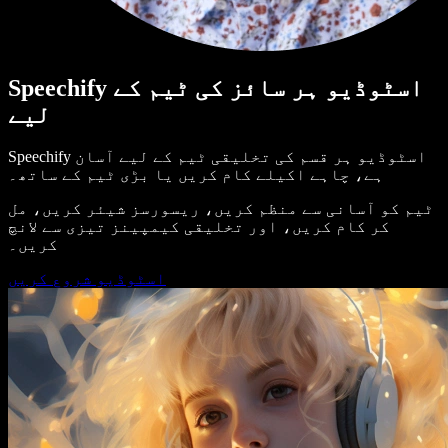
Speechify اسٹوڈیو ہر سائز کی ٹیم کے
لیے
Speechify اسٹوڈیو ہر قسم کی تخلیقی ٹیم کے لیے آسان
ہے، چاہے اکیلے کام کریں یا بڑی ٹیم کے ساتھ۔
ٹیم کو آسانی سے منظم کریں، ریسورسز شیئر کریں، مل
کر کام کریں، اور تخلیقی کیمپینز تیزی سے لانچ
کریں۔
اسٹوڈیو شروع کریں