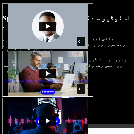
Speechify اسٹوڈیو سے کیا کچھ کر سکتے
ہیں، دیکھیے
وائس اوور بنائیں، رائلٹی فری امیجز، آڈیو،
ویڈیوز اور وائس کلون شامل کر کے بھرپور، شاندار
پروجیکٹس تیار کریں۔
زیرو لرننگ کَرو اور سب کچھ براؤزر میں، تخلیق کار
روایتی رکاوٹیں توڑ کر اپنے خیالات کو حقیقت بنا
سکتے ہیں۔
اسٹوڈیو شروع کریں