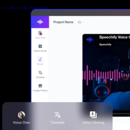
اسٹوڈیو شروع کریں