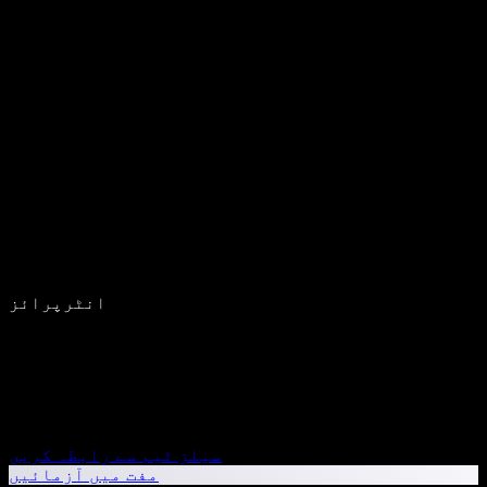
انٹرپرائز
سیلز ٹیم سے رابطہ کریں
مفت میں آزمائیں