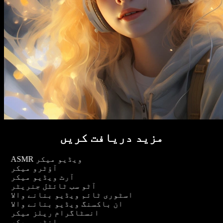
مزید دریافت کریں
ASMR ویڈیو میکر
آؤٹرو میکر
آرٹ ویڈیو میکر
آٹو سب ٹائٹل جنریٹر
اسٹوری ٹائم ویڈیو بنانے والا
ان باکسنگ ویڈیو بنانے والا
انسٹاگرام ریلز میکر
انٹرو میکر