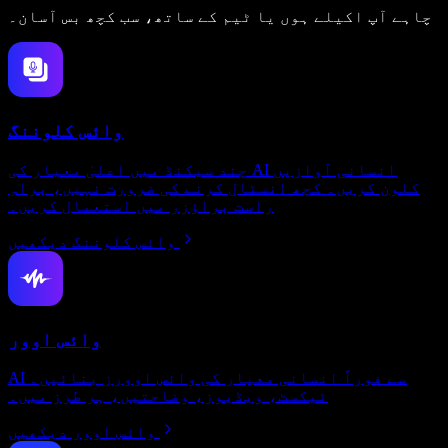
چاہے آپ اکیلے ہوں یا ٹیم کے ساتھ، سب کچھ بس آسان۔
وائس کلوننگ
چند سیکنڈ میں اعلیٰ معیار کی AI انسانی آوازیں
کلون کریں۔ کچھ انسٹال کرنے کی ضرورت نہیں، براہِ
راست براؤزر میں استعمال کریں۔
وائس کلوننگ دیکھیں
وائس اوور
AI سے فوراً انسانی معیار کی وائس اوورز بنائیں۔
ٹیکسٹ، ویڈیوز، وضاحتیں، ہر طرز میں۔
وائس اوور دیکھیں