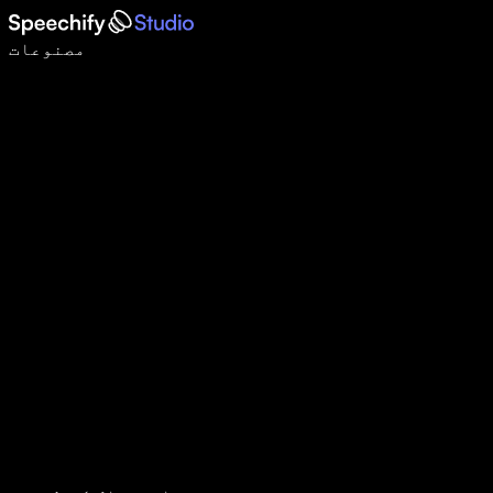
وائس ٹائپنگ کے ساتھ 5 گنا تیزی سے لکھیں
مصنوعات
مزید جانیں