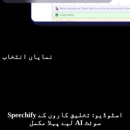
نمایاں انتخاب
Speechify اسٹوڈیو: تخلیق کاروں کے
لیے پہلا مکمل AI سوئٹ