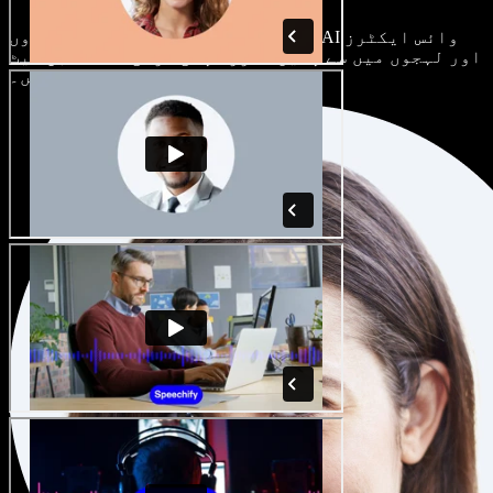
ہر پروجیکٹ الگ ہوتا ہے۔ سینکڑوں AI وائس ایکٹرز
اور لہجوں میں سے چنیں، اور اپنی مرضی کے مطابق سیٹ
کریں۔