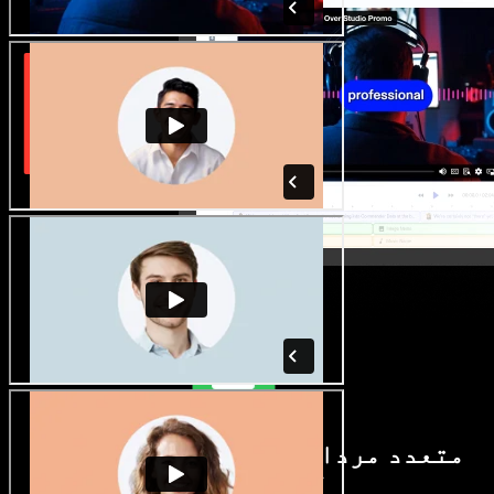
متعدد مردانہ و زنانہ آوازیں اور
لہجے دستیاب