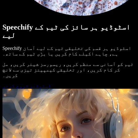
Speechify اسٹوڈیو ہر سائز کی ٹیم کے
لیے
Speechify اسٹوڈیو ہر قسم کی تخلیقی ٹیم کے لیے آسان
ہے، چاہے اکیلے کام کریں یا بڑی ٹیم کے ساتھ۔
ٹیم کو آسانی سے منظم کریں، ریسورسز شیئر کریں، مل
کر کام کریں، اور تخلیقی کیمپینز تیزی سے لانچ
کریں۔
اسٹوڈیو شروع کریں