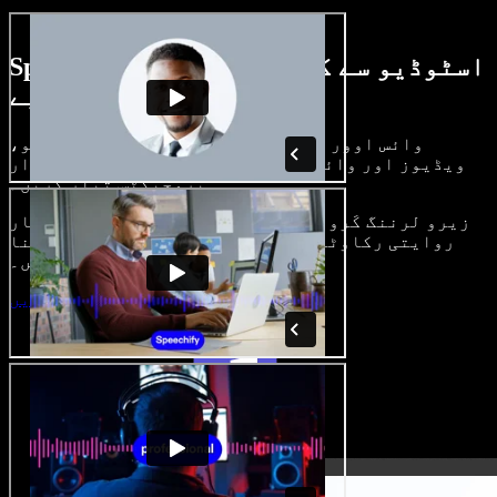
Speechify اسٹوڈیو سے کیا کچھ کر سکتے
ہیں، دیکھیے
وائس اوور بنائیں، رائلٹی فری امیجز، آڈیو،
ویڈیوز اور وائس کلون شامل کر کے بھرپور، شاندار
پروجیکٹس تیار کریں۔
زیرو لرننگ کَرو اور سب کچھ براؤزر میں، تخلیق کار
روایتی رکاوٹیں توڑ کر اپنے خیالات کو حقیقت بنا
سکتے ہیں۔
اسٹوڈیو شروع کریں