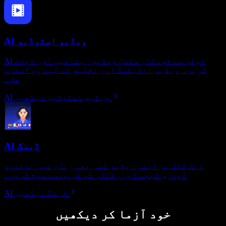
AI ویڈیو اسٹوڈیو
AI ٹولز سے خودکار مکمل ویڈیوز بنائیں اور ایڈٹ
کریں۔ ویڈیو ایڈیٹنگ اور تخلیق کے لیے ون اسٹاپ
حل۔
AI ویڈیو اسٹوڈیو دیکھیں
AI ڈبنگ
ایک کلک پر اپنی ویڈیو کسی بھی زبان میں بدلیں،
آواز، لہجے اور رفتار کو قریب سے میچ کریں۔
AI ڈبنگ دیکھیں
خود آزما کر دیکھیں