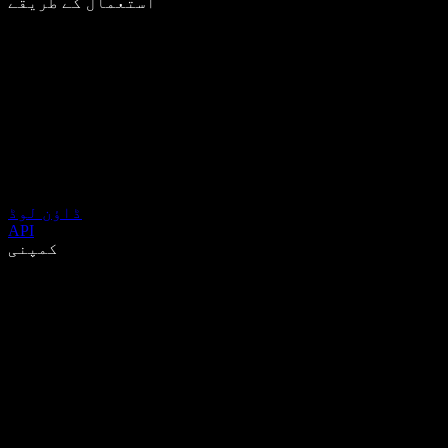
استعمال کے طریقے
ڈاؤن لوڈ
API
کمپنی