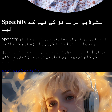
Speechify اسٹوڈیو ہر سائز کی ٹیم کے
لیے
Speechify اسٹوڈیو ہر قسم کی تخلیقی ٹیم کے لیے آسان
ہے، چاہے اکیلے کام کریں یا بڑی ٹیم کے ساتھ۔
ٹیم کو آسانی سے منظم کریں، ریسورسز شیئر کریں، مل
کر کام کریں، اور تخلیقی کیمپینز تیزی سے لانچ
کریں۔
اسٹوڈیو شروع کریں