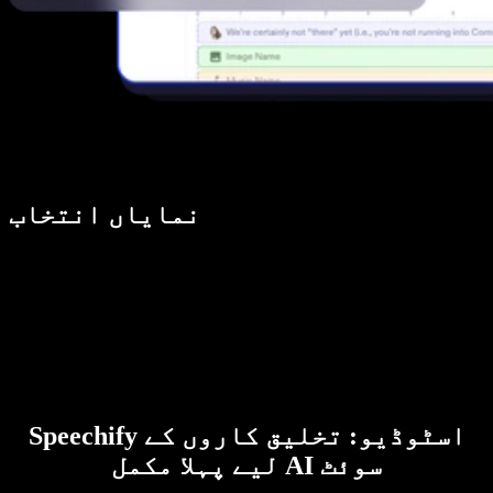
نمایاں انتخاب
Speechify اسٹوڈیو: تخلیق کاروں کے
لیے پہلا مکمل AI سوئٹ