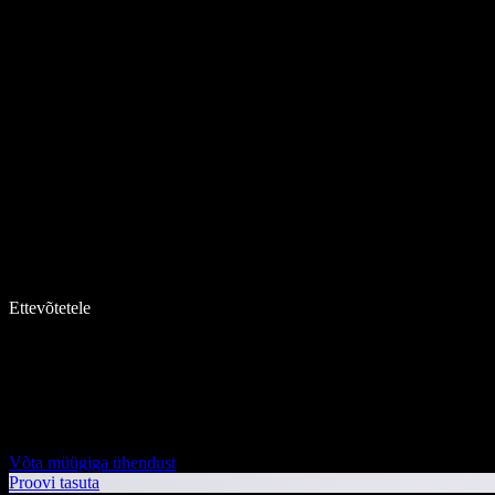
Ettevõtetele
Võta müügiga ühendust
Proovi tasuta