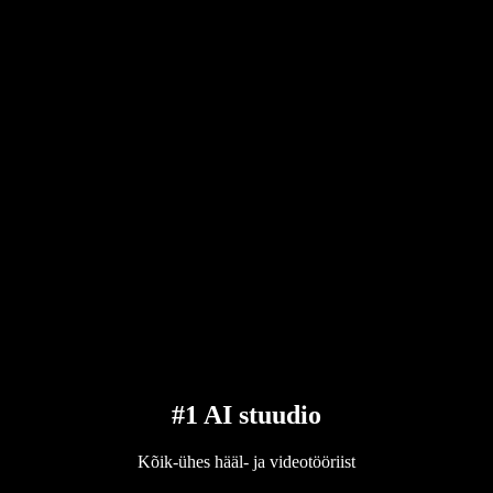
#1 AI stuudio
Kõik-ühes hääl- ja videotööriist