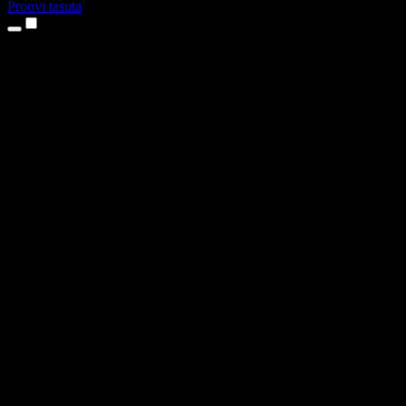
Proovi tasuta
Tooted
Tekst kõneks
iPhone’i ja iPadi rakendused
Androidi rakendus
Chrome’i laiendus
Edge’i laiendus
Veebirakendus
Maci rakendus
Windowsi rakendus
AI häältegeneraator
Pealelugemine
Dublaaž
Hääle kloonimine