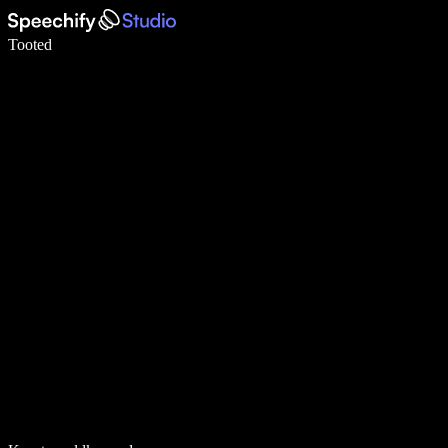
Kirjuta häälega 5× kiiremini
Tooted
Loe lähemalt