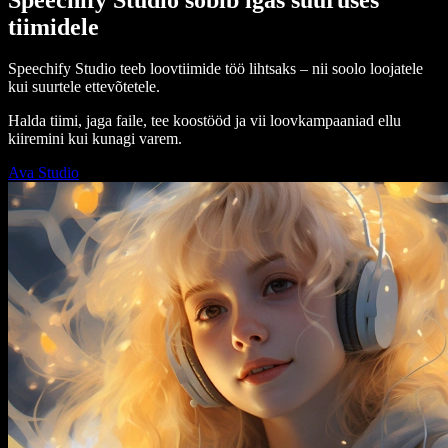
tiimidele
Speechify Studio teeb loovtiimide töö lihtsaks – nii soolo loojatele
kui suurtele ettevõtetele.
Halda tiimi, jaga faile, tee koostööd ja vii loovkampaaniad ellu
kiiremini kui kunagi varem.
Ava Studio