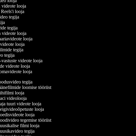
ideo looja
a videote looja
i Reels'i looja
video tegija
gija
ride tegija
a videote looja
ariavideote looja
videote looja
ilmide tegija
eo tegija
-vastuste videote looja
ade videote looja
omavideote looja
odusvideo tegija
änefilmide loomise tööriist
hifilmi looja
ci videolooja
ja tuuri videote looja
igivideoõpetuste looja
edisvideote looja
odivideo tegemise tööriist
usikalise filmi looja
usikavideo tegija