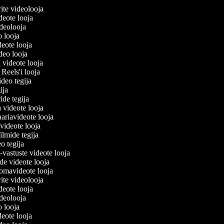
erite videolooja
videote looja
videolooja
eo looja
deote looja
ideo looja
a videote looja
i Reels'i looja
video tegija
gija
ride tegija
a videote looja
ariavideote looja
videote looja
ilmide tegija
eo tegija
-vastuste videote looja
ade videote looja
omavideote looja
erite videolooja
videote looja
videolooja
eo looja
deote looja