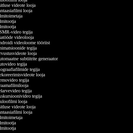
tluse videote looja
taasiafilmi looja
lmitoimetaja
mitootja
mitootja
MR-video tegija
atööde videolooja
droidi videoloome tööriist
imatsioonide tegija
vustusvideote looja
tomaatne subtiitrite generaator
tovideo tegija
graafiafilmide tegija
koreerimisvideote looja
movideo tegija
aamafilmilooja
larvevideo tegija
skursioonivideo tegija
uloofilmi looja
tluse videote looja
taasiafilmi looja
lmitoimetaja
mitootja
mitootja