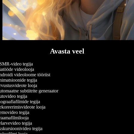
Avasta veel
MR-video tegija
atööde videolooja
droidi videoloome tööriist
imatsioonide tegija
vustusvideote looja
tomaatne subtiitrite generaator
tovideo tegija
graafiafilmide tegija
koreerimisvideote looja
movideo tegija
aamafilmilooja
larvevideo tegija
skursioonivideo tegija
uloofilmi looja