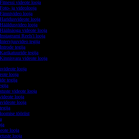
Fitnessi videote looja
Foto- ja videolooja
Fännivideo looja
Haridusvideote looja
Hääldusvideo looja
Häälnäoga videote looja
Instagrami Reels'i looja
Intervjuuvideo tegija
Introde tegija
Karikatuuride tegija
Kinnisvara videote looja
avideote looja
eote looja
ide tegija
tegija
stuste videote looja
videote looja
videote looja
tegija
loomise tööriist
ja
oja
deote looja
etuste looja