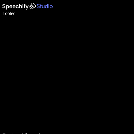
Kirjuta häälega 5× kiiremini
Tooted
Loe lähemalt