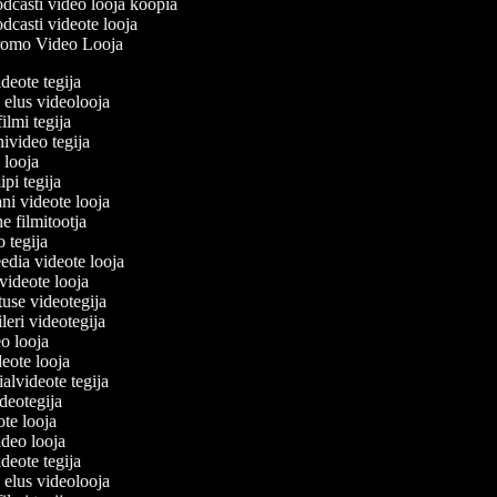
dcasti video looja koopia
dcasti videote looja
omo Video Looja
ideote tegija
u elus videolooja
filmi tegija
nivideo tegija
o looja
ipi tegija
ani videote looja
ne filmitootja
eo tegija
eedia videote looja
-videote looja
tuse videotegija
eileri videotegija
eo looja
ideote looja
ialvideote tegija
ideotegija
ote looja
video looja
ideote tegija
u elus videolooja