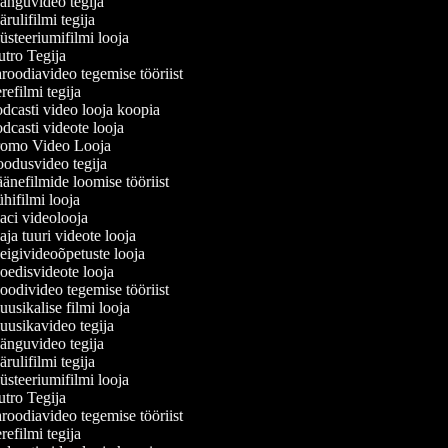
nguvideo tegija
ulifilmi tegija
steeriumifilmi looja
tro Tegija
roodiavideo tegemise tööriist
efilmi tegija
dcasti video looja koopia
dcasti videote looja
omo Video Looja
odusvideo tegija
änefilmide loomise tööriist
hifilmi looja
ci videolooja
ja tuuri videote looja
igivideoõpetuste looja
edisvideote looja
odivideo tegemise tööriist
usikalise filmi looja
usikavideo tegija
nguvideo tegija
ulifilmi tegija
steeriumifilmi looja
tro Tegija
roodiavideo tegemise tööriist
efilmi tegija