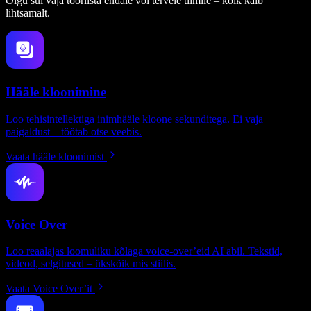
Olgu sul vaja tööriista endale või tervele tiimile – kõik käib
lihtsamalt.
Hääle kloonimine
Loo tehisintellektiga inimhääle kloone sekunditega. Ei vaja
paigaldust – töötab otse veebis.
Vaata hääle kloonimist
Voice Over
Loo reaalajas loomuliku kõlaga voice-over’eid AI abil. Tekstid,
videod, selgitused – ükskõik mis stiilis.
Vaata Voice Over’it