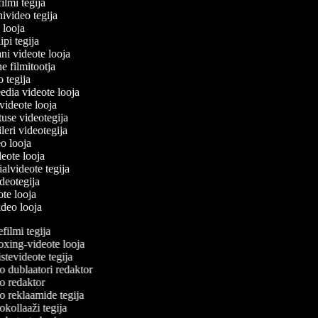
filmi tegija
nivideo tegija
o looja
ipi tegija
ani videote looja
ne filmitootja
eo tegija
eedia videote looja
-videote looja
tuse videotegija
eileri videotegija
eo looja
ideote looja
ialvideote tegija
ideotegija
ote looja
video looja
ilmi tegija
ing-videote looja
tevideote tegija
 dublaatori redaktor
 redaktor
 reklaamide tegija
kollaaži tegija