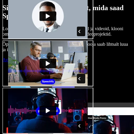
Siin on vaid väike osa sellest, mida saad
Speechify Studioga teha.
Loo voice-over’eid, kasuta tasuta pilte, helisid ja videoid, klooni
oma häält ja pane kokku terviklikud audio-videoprojektid.
Õppimiskõver puudub, kõik töötab veebis – looja saab lihtsalt luua
ja ideed kiiresti ellu viia.
Ava Studio