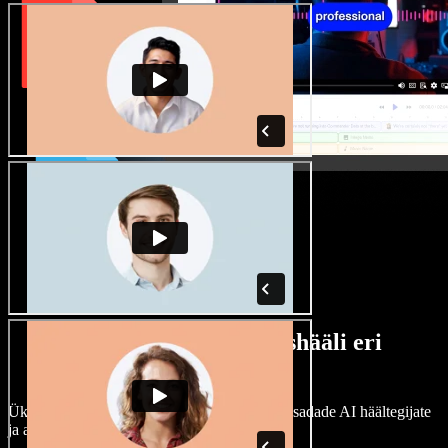
Lai valik mees- ja naishääli eri
aktsentidega
Ükski projekt ei pea kõlama ühtemoodi. Vali sadade AI häältegijate
ja aktsentide hulgast ning kohanda neid.