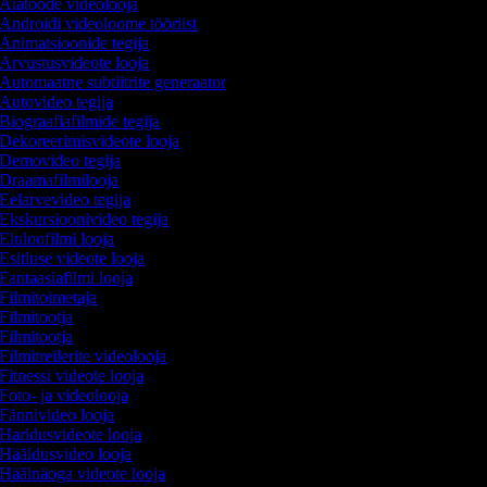
Aiatööde videolooja
Androidi videoloome tööriist
Animatsioonide tegija
Arvustusvideote looja
Automaatne subtiitrite generaator
Autovideo tegija
Biograafiafilmide tegija
Dekoreerimisvideote looja
Demovideo tegija
Draamafilmilooja
Eelarvevideo tegija
Ekskursioonivideo tegija
Eluloofilmi looja
Esitluse videote looja
Fantaasiafilmi looja
Filmitoimetaja
Filmitootja
Filmitootja
Filmitreilerite videolooja
Fitnessi videote looja
Foto- ja videolooja
Fännivideo looja
Haridusvideote looja
Hääldusvideo looja
Häälnäoga videote looja