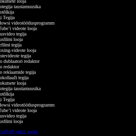
kutsete looja
tegija taustamuusika
tõlkija
 Tegija
wsi videotöötlusprogramm
be’i videote looja
svideo tegija
filmi looja
ilmi tegija
ing-videote looja
tevideote tegija
 dublaatori redaktor
 redaktor
 reklaamide tegija
kollaaži tegija
kutsete looja
tegija taustamuusika
tõlkija
 Tegija
wsi videotöötlusprogramm
be’i videote looja
svideo tegija
filmi looja
ASMR-video tegija