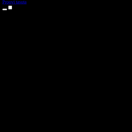
Proovi tasuta
Tooted
Tekst kõneks
iPhone’i ja iPadi rakendused
Androidi rakendus
Chrome’i laiendus
Edge’i laiendus
Veebirakendus
Maci rakendus
Windowsi rakendus
AI häältegeneraator
Pealelugemine
Dublaaž
Hääle kloonimine