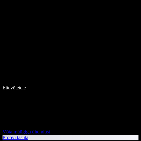
Ettevõtetele
Võta müügiga ühendust
Proovi tasuta