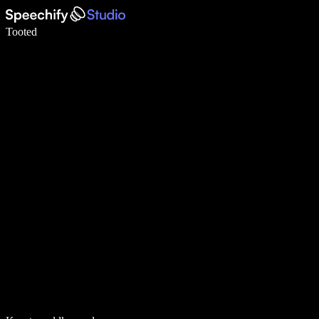
Kirjuta häälega 5× kiiremini
Tooted
Loe lähemalt