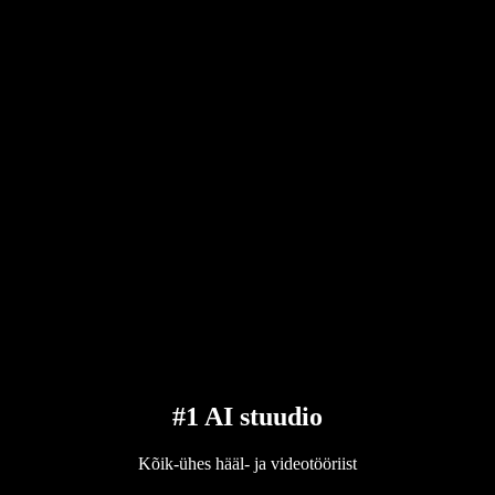
#1 AI stuudio
Kõik-ühes hääl- ja videotööriist