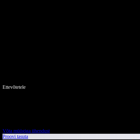
Ettevõtetele
Võta müügiga ühendust
Proovi tasuta