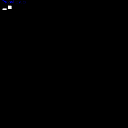
Proovi tasuta
Tooted
Tekst kõneks
iPhone’i ja iPadi rakendused
Androidi rakendus
Chrome’i laiendus
Edge’i laiendus
Veebirakendus
Maci rakendus
Windowsi rakendus
AI häältegeneraator
Pealelugemine
Dublaaž
Hääle kloonimine