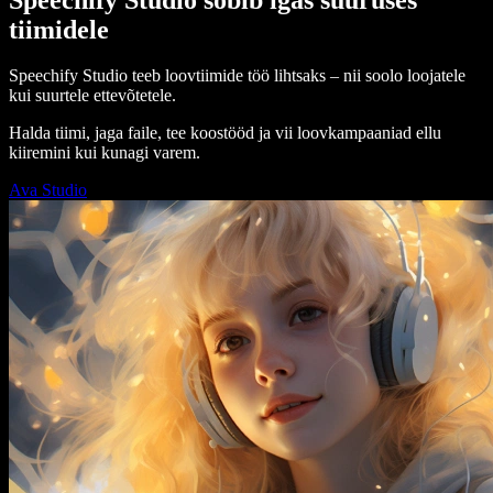
tiimidele
Speechify Studio teeb loovtiimide töö lihtsaks – nii soolo loojatele
kui suurtele ettevõtetele.
Halda tiimi, jaga faile, tee koostööd ja vii loovkampaaniad ellu
kiiremini kui kunagi varem.
Ava Studio