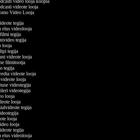
casti video looja koopia
casti videote looja
omo Video Looja
videote tegija
u elus videolooja
filmi tegija
onivideo tegija
eo looja
lipi tegija
ani videote looja
ne filmitootja
deo tegija
meedia videote looja
e-videote looja
etuse videotegija
reileri videotegija
deo looja
ideote looja
ialvideote tegija
videotegija
eote looja
video looja
videote tegija
u elus videolooja