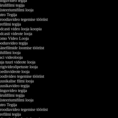
nguvideo tegija
ulifilmi tegija
teeriumifilmi looja
ro Tegija
oodiavideo tegemise tööriist
efilmi tegija
casti video looja koopia
casti videote looja
omo Video Looja
odusvideo tegija
nefilmide loomise tööriist
ifilmi looja
ci videolooja
a tuuri videote looja
givideoõpetuste looja
edisvideote looja
divideo tegemise tööriist
sikalise filmi looja
usikavideo tegija
nguvideo tegija
ulifilmi tegija
teeriumifilmi looja
ro Tegija
oodiavideo tegemise tööriist
efilmi tegija