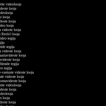
lerite videolooja
videote looja
videolooja
eo looja
ideote looja
ideo looja
a videote looja
i Reels'i looja
video tegija
egija
ride tegija
ra videote looja
ariavideote looja
videote looja
filmide tegija
deo tegija
e-vastuste videote looja
ade videote looja
oomavideote looja
lerite videolooja
videote looja
videolooja
eo looja
ideote looja