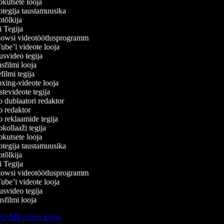
kutsete looja
tegija taustamuusika
tõlkija
 Tegija
wsi videotöötlusprogramm
be’i videote looja
svideo tegija
filmi looja
ilmi tegija
ing-videote looja
evideote tegija
 dublaatori redaktor
 redaktor
 reklaamide tegija
ollaaži tegija
kutsete looja
tegija taustamuusika
tõlkija
 Tegija
wsi videotöötlusprogramm
be’i videote looja
svideo tegija
filmi looja
ASMR-video tegija