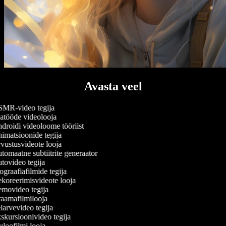
Avasta veel
MR-video tegija
atööde videolooja
roidi videoloome tööriist
matsioonide tegija
ustusvideote looja
omaatne subtiitrite generaator
ovideo tegija
graafiafilmide tegija
oreerimisvideote looja
movideo tegija
aamafilmilooja
arvevideo tegija
kursioonivideo tegija
loofilmi looja