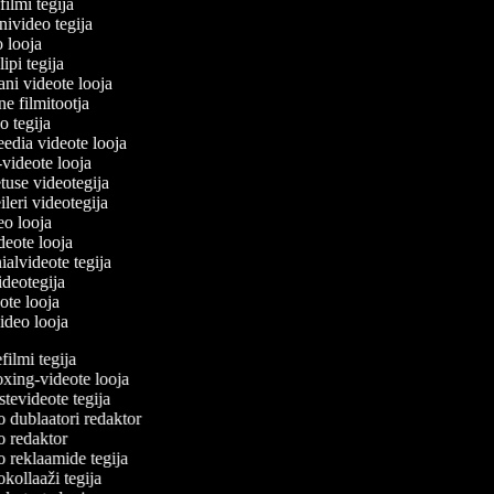
filmi tegija
onivideo tegija
eo looja
lipi tegija
ani videote looja
ne filmitootja
deo tegija
meedia videote looja
e-videote looja
etuse videotegija
reileri videotegija
deo looja
ideote looja
ialvideote tegija
videotegija
eote looja
video looja
ilmi tegija
ing-videote looja
evideote tegija
 dublaatori redaktor
 redaktor
 reklaamide tegija
ollaaži tegija