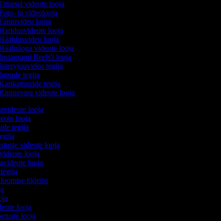
Fitnessi videote looja
Foto- ja videolooja
Fännivideo looja
Haridusvideote looja
Hääldusvideo looja
Häälnäoga videote looja
Instagrami Reels'i looja
Intervjuuvideo tegija
Introde tegija
Karikatuuride tegija
Kinnisvara videote looja
avideote looja
eote looja
ide tegija
tegija
stuste videote looja
videote looja
videote looja
 tegija
 loomise tööriist
oja
ooja
ideote looja
etuste looja