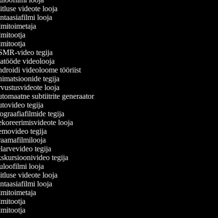
tluse videote looja
taasiafilmi looja
mitoimetaja
mitootja
mitootja
MR-video tegija
atööde videolooja
roidi videoloome tööriist
matsioonide tegija
ustusvideote looja
omaatne subtiitrite generaator
ovideo tegija
graafiafilmide tegija
oreerimisvideote looja
movideo tegija
aamafilmilooja
arvevideo tegija
kursioonivideo tegija
loofilmi looja
tluse videote looja
taasiafilmi looja
mitoimetaja
mitootja
mitootja