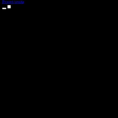
Proovi tasuta
Tooted
Tekst kõneks
iPhone’i ja iPadi rakendused
Androidi rakendus
Chrome’i laiendus
Edge’i laiendus
Veebirakendus
Maci rakendus
Windowsi rakendus
AI häältegeneraator
Pealelugemine
Dublaaž
Hääle kloonimine