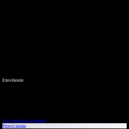
Ettevõtetele
Võta müügiga ühendust
Proovi tasuta