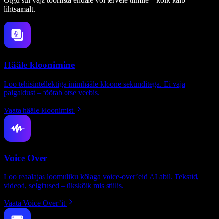
Olgu sul vaja tööriista endale või tervele tiimile – kõik käib
lihtsamalt.
Hääle kloonimine
Loo tehisintellektiga inimhääle kloone sekunditega. Ei vaja
paigaldust – töötab otse veebis.
Vaata hääle kloonimist
Voice Over
Loo reaalajas loomuliku kõlaga voice-over’eid AI abil. Tekstid,
videod, selgitused – ükskõik mis stiilis.
Vaata Voice Over’it