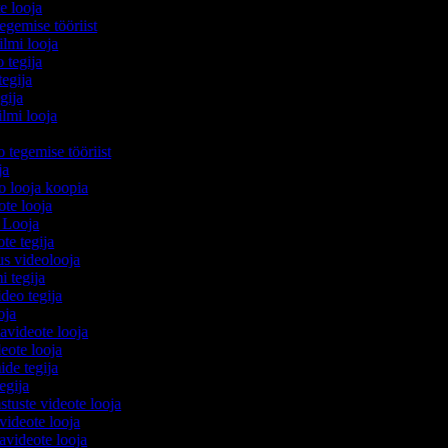
te looja
egemise tööriist
filmi looja
o tegija
tegija
egija
ilmi looja
o tegemise tööriist
ija
eo looja koopia
eote looja
o Looja
ote tegija
us videolooja
mi tegija
ideo tegija
ooja
avideote looja
eote looja
ide tegija
tegija
stuste videote looja
videote looja
videote looja