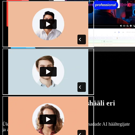
Lai valik mees- ja naishääli eri
aktsentidega
Ükski projekt ei pea kõlama ühtemoodi. Vali sadade AI häältegijate
ja aktsentide hulgast ning kohanda neid.