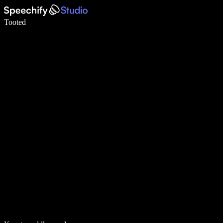
Kirjuta häälega 5× kiiremini
Tooted
Loe lähemalt