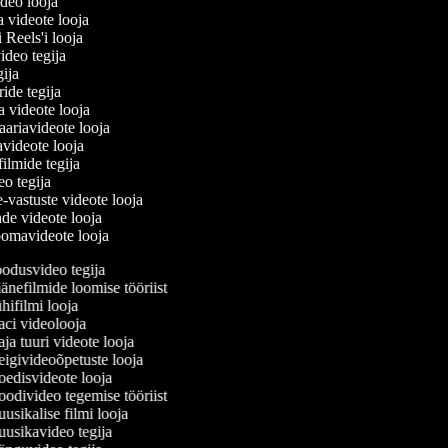
ideo looja
a videote looja
i Reels'i looja
video tegija
egija
ride tegija
ra videote looja
ariavideote looja
videote looja
filmide tegija
deo tegija
e-vastuste videote looja
ade videote looja
oomavideote looja
odusvideo tegija
nefilmide loomise tööriist
ifilmi looja
ci videolooja
a tuuri videote looja
givideoõpetuste looja
edisvideote looja
divideo tegemise tööriist
sikalise filmi looja
usikavideo tegija