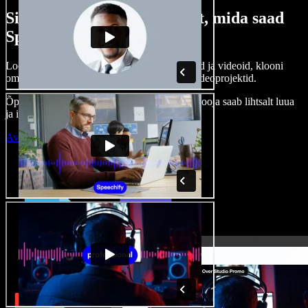
Siin on vaid väike osa sellest, mida saad
Speechify Studioga teha.
Loo voice-over’eid, kasuta tasuta pilte, helisid ja videoid, klooni
oma häält ja pane kokku terviklikud audio-videoprojektid.
Õppimiskõver puudub, kõik töötab veebis – looja saab lihtsalt luua
ja ideed kiiresti ellu viia.
Ava Studio