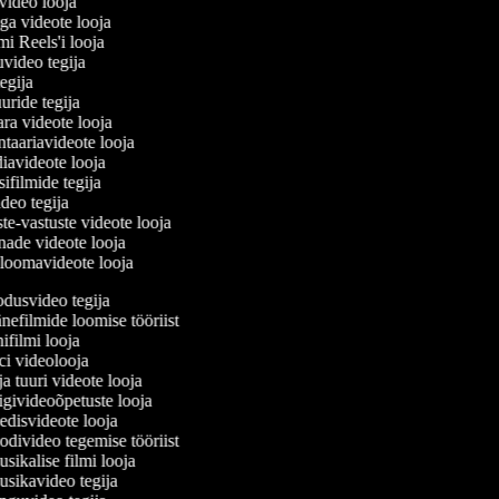
svideo looja
oga videote looja
ami Reels'i looja
uuvideo tegija
 tegija
uuride tegija
ara videote looja
taariavideote looja
iavideote looja
ifilmide tegija
ideo tegija
te-vastuste videote looja
õnade videote looja
loomavideote looja
usvideo tegija
efilmide loomise tööriist
filmi looja
i videolooja
 tuuri videote looja
ivideoõpetuste looja
disvideote looja
ivideo tegemise tööriist
ikalise filmi looja
sikavideo tegija