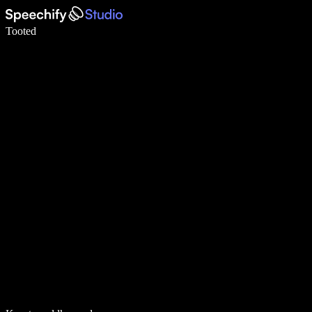
Kirjuta häälega 5× kiiremini
Tooted
Loe lähemalt