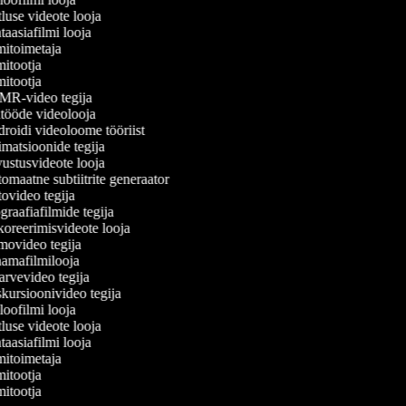
luse videote looja
aasiafilmi looja
itoimetaja
itootja
itootja
R-video tegija
tööde videolooja
oidi videoloome tööriist
atsioonide tegija
stusvideote looja
maatne subtiitrite generaator
video tegija
raafiafilmide tegija
reerimisvideote looja
ovideo tegija
amafilmilooja
rvevideo tegija
ursioonivideo tegija
oofilmi looja
luse videote looja
aasiafilmi looja
itoimetaja
itootja
itootja