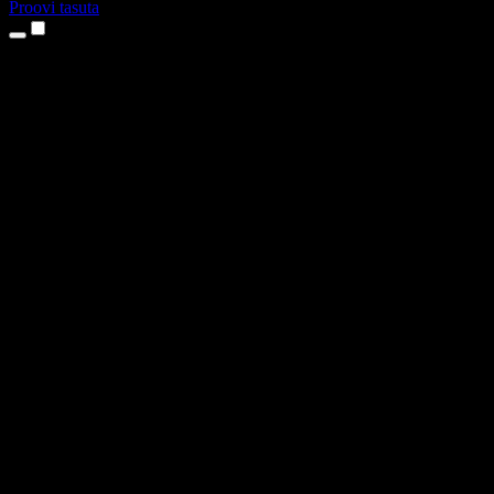
Proovi tasuta
Tooted
Tekst kõneks
iPhone’i ja iPadi rakendused
Androidi rakendus
Chrome’i laiendus
Edge’i laiendus
Veebirakendus
Maci rakendus
Windowsi rakendus
AI häältegeneraator
Pealelugemine
Dublaaž
Hääle kloonimine