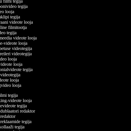
u filmi tegija
oonivideo tegija
deo looja
klipi tegija
raani videote looja
line filmitootja
video tegija
lmeedia videote looja
me-videote looja
petuse videotegija
 treileri videotegija
ideo looja
 videote looja
onialvideote tegija
 videotegija
deote looja
ngvideo looja
mi tegija
ng-videote looja
videote tegija
ublaatori redaktor
redaktor
eklaamide tegija
llaaži tegija