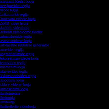
nstagrami Reels'i looja
ntervjuuvideo tegija
ntrode tegija
arikatuuride tegija
innisvara videote looja
SMR-video tegija
iatööde videolooja
ndroidi videoloome tööriist
nimatsioonide tegija
rvustusvideote looja
utomaatne subtiitrite generaator
utovideo tegija
iograafiafilmide tegija
ekoreerimisvideote looja
emovideo tegija
raamafilmilooja
elarvevideo tegija
kskursioonivideo tegija
luloofilmi looja
sitluse videote looja
antaasiafilmi looja
ilmitoimetaja
ilmitootja
ilmitootja
ilmitreilerite videolooja