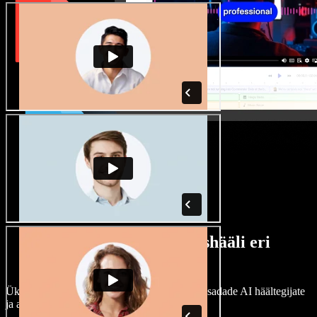
Lai valik mees- ja naishääli eri
aktsentidega
Ükski projekt ei pea kõlama ühtemoodi. Vali sadade AI häältegijate
ja aktsentide hulgast ning kohanda neid.