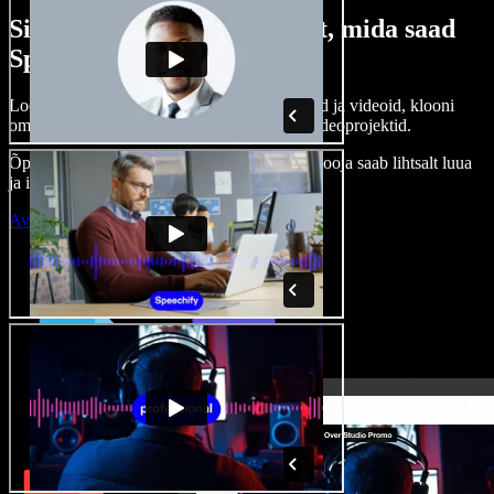
Siin on vaid väike osa sellest, mida saad
Speechify Studioga teha.
Loo voice-over’eid, kasuta tasuta pilte, helisid ja videoid, klooni
oma häält ja pane kokku terviklikud audio-videoprojektid.
Õppimiskõver puudub, kõik töötab veebis – looja saab lihtsalt luua
ja ideed kiiresti ellu viia.
Ava Studio