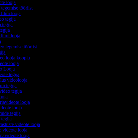
ote looja
 tegemise tööriist
 filmi looja
eo tegija
 tegija
 tegija
ifilmi looja
ja
eo tegemise tööriist
gija
deo looja koopia
deote looja
eo Looja
eote tegija
elus videolooja
lmi tegija
video tegija
looja
iavideote looja
deote looja
lmide tegija
 tegija
astuste videote looja
e videote looja
mavideote looja