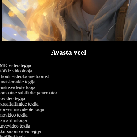
Avasta veel
R-video tegija
tööde videolooja
oidi videoloome tööriist
atsioonide tegija
stusvideote looja
maatne subtiitrite generaator
video tegija
raafiafilmide tegija
reerimisvideote looja
ovideo tegija
amafilmilooja
rvevideo tegija
ursioonivideo tegija
oofilmi looja