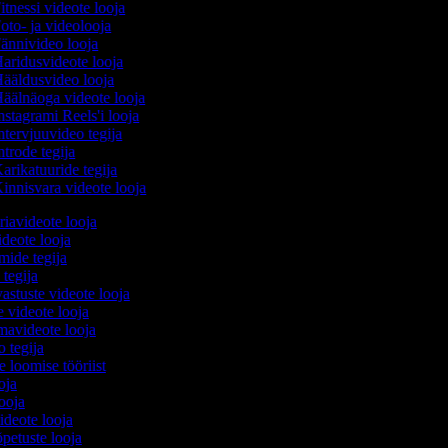
itnessi videote looja
oto- ja videolooja
ännivideo looja
aridusvideote looja
ääldusvideo looja
äälnäoga videote looja
nstagrami Reels'i looja
ntervjuuvideo tegija
ntrode tegija
arikatuuride tegija
innisvara videote looja
iavideote looja
deote looja
lmide tegija
 tegija
astuste videote looja
e videote looja
mavideote looja
o tegija
e loomise tööriist
ooja
looja
videote looja
õpetuste looja