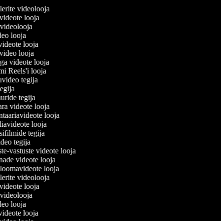
eilerite videolooja
i videote looja
a videolooja
ideo looja
videote looja
svideo looja
oga videote looja
ami Reels'i looja
uuvideo tegija
 tegija
uuride tegija
ara videote looja
taariavideote looja
iavideote looja
ifilmide tegija
ideo tegija
te-vastuste videote looja
õnade videote looja
loomavideote looja
eilerite videolooja
i videote looja
a videolooja
ideo looja
videote looja