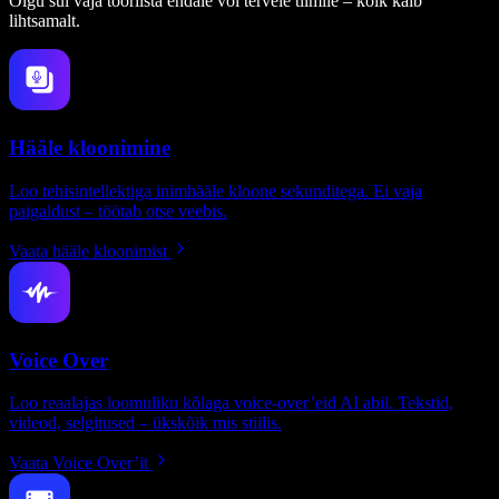
Olgu sul vaja tööriista endale või tervele tiimile – kõik käib
lihtsamalt.
Hääle kloonimine
Loo tehisintellektiga inimhääle kloone sekunditega. Ei vaja
paigaldust – töötab otse veebis.
Vaata hääle kloonimist
Voice Over
Loo reaalajas loomuliku kõlaga voice-over’eid AI abil. Tekstid,
videod, selgitused – ükskõik mis stiilis.
Vaata Voice Over’it