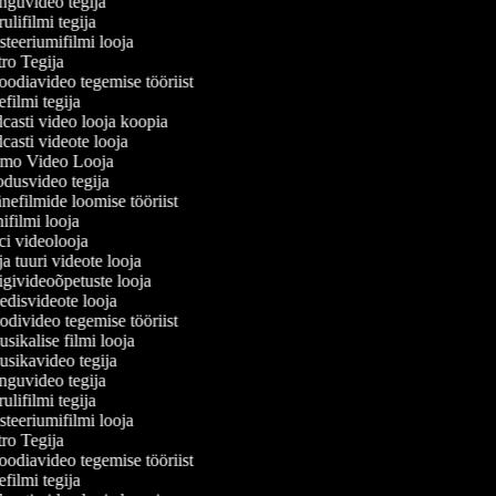
guvideo tegija
lifilmi tegija
eeriumifilmi looja
o Tegija
odiavideo tegemise tööriist
filmi tegija
asti video looja koopia
asti videote looja
mo Video Looja
usvideo tegija
efilmide loomise tööriist
filmi looja
i videolooja
 tuuri videote looja
ivideoõpetuste looja
disvideote looja
ivideo tegemise tööriist
ikalise filmi looja
sikavideo tegija
guvideo tegija
lifilmi tegija
eeriumifilmi looja
o Tegija
odiavideo tegemise tööriist
filmi tegija