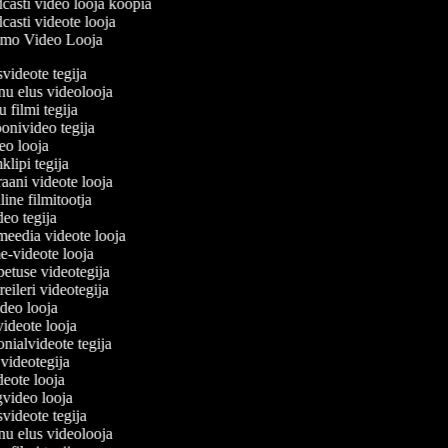
asti video looja koopia
asti videote looja
mo Video Looja
svideote tegija
inu elus videolooja
u filmi tegija
oonivideo tegija
deo looja
klipi tegija
raani videote looja
line filmitootja
video tegija
lmeedia videote looja
me-videote looja
petuse videotegija
 treileri videotegija
ideo looja
 videote looja
onialvideote tegija
 videotegija
deote looja
ngvideo looja
svideote tegija
inu elus videolooja