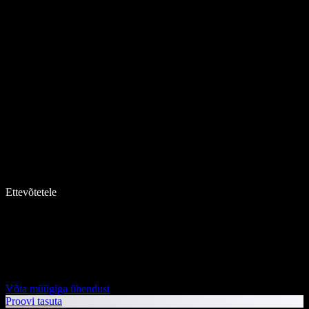
Ettevõtetele
Võta müügiga ühendust
Proovi tasuta