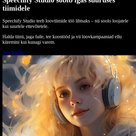
tiimidele
Speechify Studio teeb loovtiimide töö lihtsaks – nii soolo loojatele
kui suurtele ettevõtetele.
Halda tiimi, jaga faile, tee koostööd ja vii loovkampaaniad ellu
kiiremini kui kunagi varem.
Ava Studio