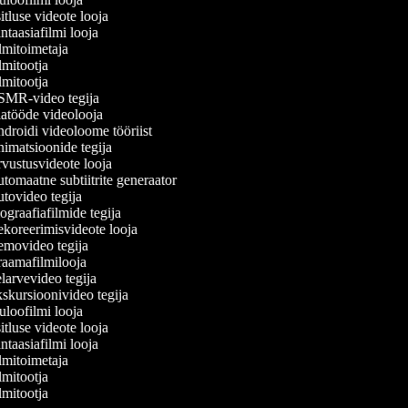
tluse videote looja
taasiafilmi looja
mitoimetaja
mitootja
mitootja
MR-video tegija
atööde videolooja
roidi videoloome tööriist
imatsioonide tegija
vustusvideote looja
omaatne subtiitrite generaator
tovideo tegija
graafiafilmide tegija
koreerimisvideote looja
movideo tegija
aamafilmilooja
arvevideo tegija
kursioonivideo tegija
loofilmi looja
tluse videote looja
taasiafilmi looja
mitoimetaja
mitootja
mitootja