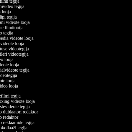
filmi tegija
nivideo tegija
o looja
ipi tegija
ani videote looja
ne filmitootja
eo tegija
eedia videote looja
-videote looja
etuse videotegija
eileri videotegija
deo looja
ideote looja
ialvideote tegija
videotegija
eote looja
video looja
ilmi tegija
ing-videote looja
tevideote tegija
 dublaatori redaktor
 redaktor
 reklaamide tegija
ollaaži tegija