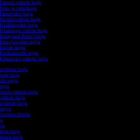
Fitnessi videote looja
Foto- ja videolooja
Fännivideo looja
Haridusvideote looja
Hääldusvideo looja
Häälnäoga videote looja
Instagrami Reels'i looja
Intervjuuvideo tegija
Introde tegija
Karikatuuride tegija
Kinnisvara videote looja
avideote looja
eote looja
ide tegija
tegija
stuste videote looja
videote looja
videote looja
tegija
 loomise tööriist
oja
ooja
ideote looja
etuste looja