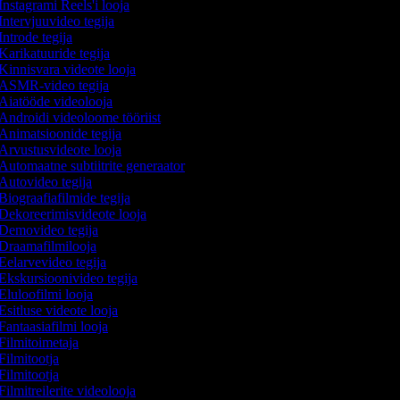
Instagrami Reels'i looja
Intervjuuvideo tegija
Introde tegija
Karikatuuride tegija
Kinnisvara videote looja
ASMR-video tegija
Aiatööde videolooja
Androidi videoloome tööriist
Animatsioonide tegija
Arvustusvideote looja
Automaatne subtiitrite generaator
Autovideo tegija
Biograafiafilmide tegija
Dekoreerimisvideote looja
Demovideo tegija
Draamafilmilooja
Eelarvevideo tegija
Ekskursioonivideo tegija
Eluloofilmi looja
Esitluse videote looja
Fantaasiafilmi looja
Filmitoimetaja
Filmitootja
Filmitootja
Filmitreilerite videolooja