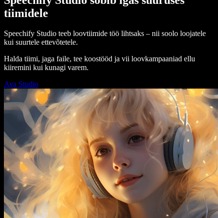
tiimidele
Speechify Studio teeb loovtiimide töö lihtsaks – nii soolo loojatele
kui suurtele ettevõtetele.
Halda tiimi, jaga faile, tee koostööd ja vii loovkampaaniad ellu
kiiremini kui kunagi varem.
Ava Studio