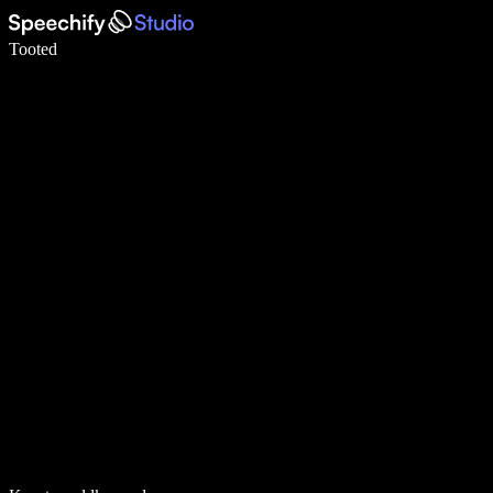
Kirjuta häälega 5× kiiremini
Tooted
Loe lähemalt