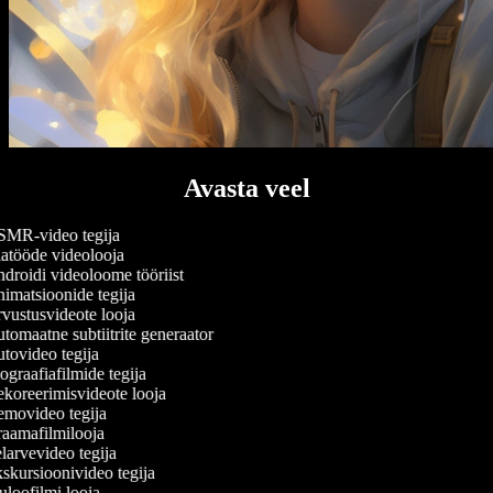
Avasta veel
MR-video tegija
atööde videolooja
roidi videoloome tööriist
imatsioonide tegija
vustusvideote looja
omaatne subtiitrite generaator
tovideo tegija
graafiafilmide tegija
koreerimisvideote looja
movideo tegija
aamafilmilooja
arvevideo tegija
kursioonivideo tegija
loofilmi looja