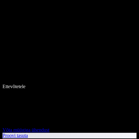
Ettevõtetele
Võta müügiga ühendust
Proovi tasuta