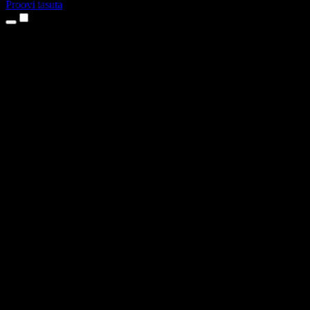
Proovi tasuta
Tooted
Tekst kõneks
iPhone’i ja iPadi rakendused
Androidi rakendus
Chrome’i laiendus
Edge’i laiendus
Veebirakendus
Maci rakendus
Windowsi rakendus
AI häältegeneraator
Pealelugemine
Dublaaž
Hääle kloonimine