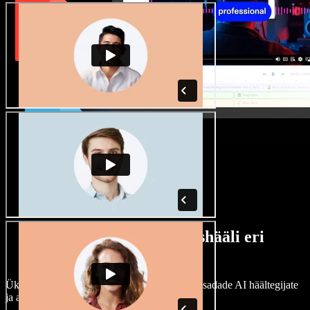
Lai valik mees- ja naishääli eri
aktsentidega
Ükski projekt ei pea kõlama ühtemoodi. Vali sadade AI häältegijate
ja aktsentide hulgast ning kohanda neid.