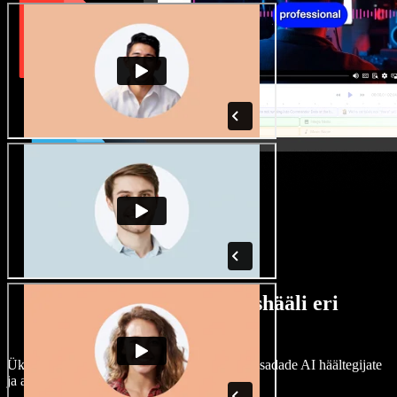
Lai valik mees- ja naishääli eri
aktsentidega
Ükski projekt ei pea kõlama ühtemoodi. Vali sadade AI häältegijate
ja aktsentide hulgast ning kohanda neid.