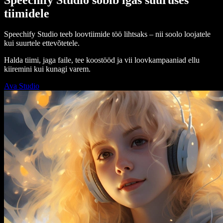
tiimidele
Speechify Studio teeb loovtiimide töö lihtsaks – nii soolo loojatele
kui suurtele ettevõtetele.
Halda tiimi, jaga faile, tee koostööd ja vii loovkampaaniad ellu
kiiremini kui kunagi varem.
Ava Studio