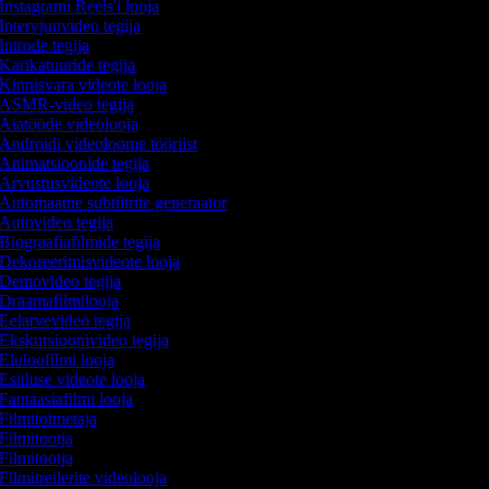
Instagrami Reels'i looja
Intervjuuvideo tegija
Introde tegija
Karikatuuride tegija
Kinnisvara videote looja
ASMR-video tegija
Aiatööde videolooja
Androidi videoloome tööriist
Animatsioonide tegija
Arvustusvideote looja
Automaatne subtiitrite generaator
Autovideo tegija
Biograafiafilmide tegija
Dekoreerimisvideote looja
Demovideo tegija
Draamafilmilooja
Eelarvevideo tegija
Ekskursioonivideo tegija
Eluloofilmi looja
Esitluse videote looja
Fantaasiafilmi looja
Filmitoimetaja
Filmitootja
Filmitootja
Filmitreilerite videolooja