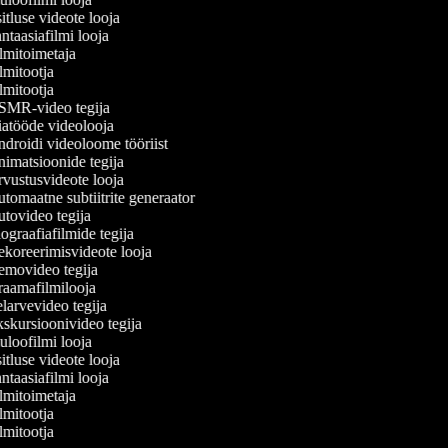
tluse videote looja
taasiafilmi looja
lmitoimetaja
mitootja
mitootja
MR-video tegija
atööde videolooja
droidi videoloome tööriist
imatsioonide tegija
vustusvideote looja
tomaatne subtiitrite generaator
tovideo tegija
graafiafilmide tegija
koreerimisvideote looja
movideo tegija
aamafilmilooja
larvevideo tegija
skursioonivideo tegija
uloofilmi looja
tluse videote looja
taasiafilmi looja
lmitoimetaja
mitootja
mitootja