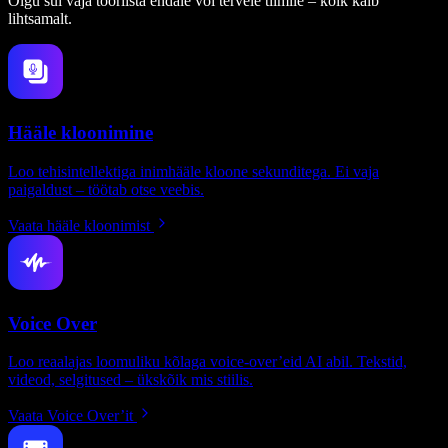
Olgu sul vaja tööriista endale või tervele tiimile – kõik käib
lihtsamalt.
Hääle kloonimine
Loo tehisintellektiga inimhääle kloone sekunditega. Ei vaja
paigaldust – töötab otse veebis.
Vaata hääle kloonimist
Voice Over
Loo reaalajas loomuliku kõlaga voice-over’eid AI abil. Tekstid,
videod, selgitused – ükskõik mis stiilis.
Vaata Voice Over’it