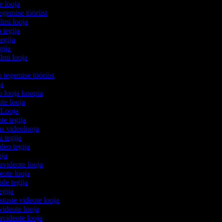
e looja
egemise tööriist
ilmi looja
 tegija
tegija
egija
ilmi looja
o tegemise tööriist
ija
eo looja koopia
ote looja
 Looja
ote tegija
us videolooja
i tegija
ideo tegija
ooja
avideote looja
eote looja
ide tegija
tegija
stuste videote looja
videote looja
videote looja