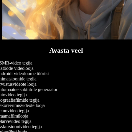
Avasta veel
MR-video tegija
atööde videolooja
droidi videoloome tööriist
imatsioonide tegija
vustusvideote looja
tomaatne subtiitrite generaator
tovideo tegija
graafiafilmide tegija
koreerimisvideote looja
movideo tegija
aamafilmilooja
larvevideo tegija
skursioonivideo tegija
uloofilmi looja