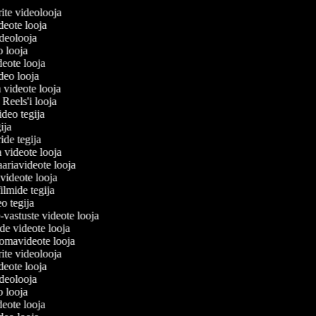
erite videolooja
videote looja
videolooja
eo looja
deote looja
ideo looja
a videote looja
i Reels'i looja
video tegija
gija
ride tegija
a videote looja
ariavideote looja
videote looja
ilmide tegija
eo tegija
-vastuste videote looja
ade videote looja
omavideote looja
erite videolooja
videote looja
videolooja
eo looja
deote looja