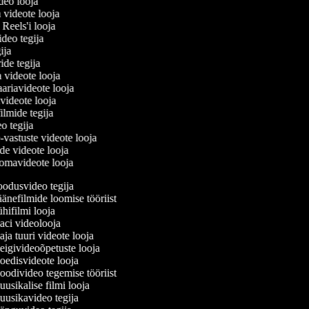
ideo looja
a videote looja
i Reels'i looja
video tegija
gija
ride tegija
a videote looja
ariavideote looja
videote looja
ilmide tegija
eo tegija
-vastuste videote looja
ade videote looja
omavideote looja
odusvideo tegija
änefilmide loomise tööriist
hifilmi looja
ci videolooja
ja tuuri videote looja
igivideoõpetuste looja
edisvideote looja
odivideo tegemise tööriist
usikalise filmi looja
usikavideo tegija