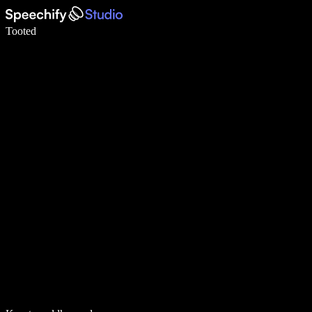
Kirjuta häälega 5× kiiremini
Tooted
Loe lähemalt