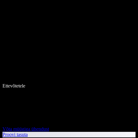
Ettevõtetele
Võta müügiga ühendust
Proovi tasuta