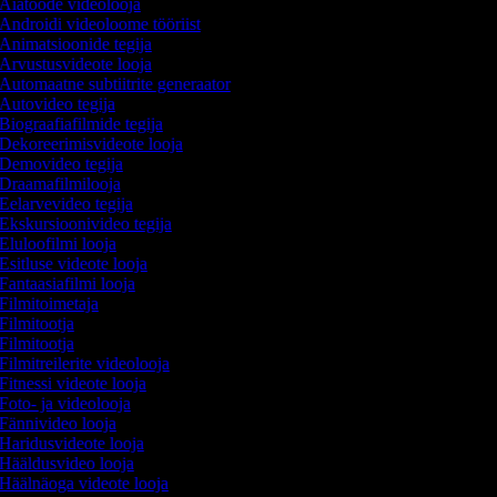
Aiatööde videolooja
Androidi videoloome tööriist
Animatsioonide tegija
Arvustusvideote looja
Automaatne subtiitrite generaator
Autovideo tegija
Biograafiafilmide tegija
Dekoreerimisvideote looja
Demovideo tegija
Draamafilmilooja
Eelarvevideo tegija
Ekskursioonivideo tegija
Eluloofilmi looja
Esitluse videote looja
Fantaasiafilmi looja
Filmitoimetaja
Filmitootja
Filmitootja
Filmitreilerite videolooja
Fitnessi videote looja
Foto- ja videolooja
Fännivideo looja
Haridusvideote looja
Hääldusvideo looja
Häälnäoga videote looja