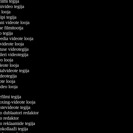
filmi tegija
nivideo tegija
o looja
ipi tegija
ani videote looja
ne filmitootja
eo tegija
eedia videote looja
-videote looja
tuse videotegija
eileri videotegija
eo looja
ideote looja
ialvideote tegija
ideotegija
ote looja
video looja
ilmi tegija
ing-videote looja
tevideote tegija
 dublaatori redaktor
 redaktor
 reklaamide tegija
kollaaži tegija