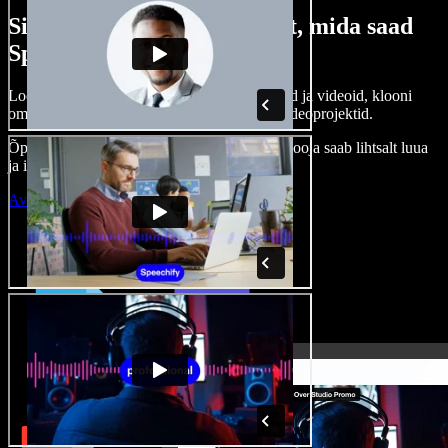
Siin on vaid väike osa sellest, mida saad
Speechify Studioga teha.
Loo voice-over’eid, kasuta tasuta pilte, helisid ja videoid, klooni
oma häält ja pane kokku terviklikud audio-videoprojektid.
Õppimiskõver puudub, kõik töötab veebis – looja saab lihtsalt luua
ja ideed kiiresti ellu viia.
Ava Studio