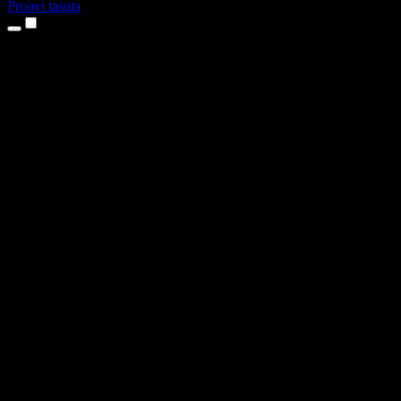
Proovi tasuta
Tooted
Tekst kõneks
iPhone’i ja iPadi rakendused
Androidi rakendus
Chrome’i laiendus
Edge’i laiendus
Veebirakendus
Maci rakendus
Windowsi rakendus
AI häältegeneraator
Pealelugemine
Dublaaž
Hääle kloonimine