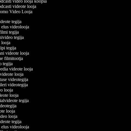
dcasti video looja koopia
dcasti videote looja
omo Video Looja
ideote tegija
u elus videolooja
filmi tegija
nivideo tegija
o looja
ipi tegija
ani videote looja
ne filmitootja
eo tegija
eedia videote looja
-videote looja
tuse videotegija
eileri videotegija
eo looja
ideote looja
ialvideote tegija
ideotegija
ote looja
video looja
ideote tegija
u elus videolooja