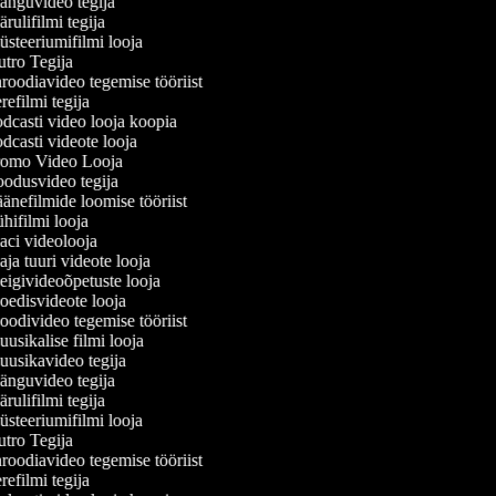
nguvideo tegija
ulifilmi tegija
steeriumifilmi looja
tro Tegija
roodiavideo tegemise tööriist
efilmi tegija
dcasti video looja koopia
dcasti videote looja
omo Video Looja
odusvideo tegija
änefilmide loomise tööriist
hifilmi looja
ci videolooja
ja tuuri videote looja
igivideoõpetuste looja
edisvideote looja
odivideo tegemise tööriist
usikalise filmi looja
usikavideo tegija
nguvideo tegija
ulifilmi tegija
steeriumifilmi looja
tro Tegija
roodiavideo tegemise tööriist
efilmi tegija