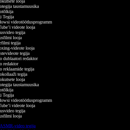
kutsete looja
tegija taustamuusika
tõlkija
 Tegija
wsi videotöötlusprogramm
be’i videote looja
svideo tegija
filmi looja
ilmi tegija
ing-videote looja
tevideote tegija
 dublaatori redaktor
 redaktor
 reklaamide tegija
kollaaži tegija
kutsete looja
tegija taustamuusika
tõlkija
 Tegija
wsi videotöötlusprogramm
be’i videote looja
svideo tegija
filmi looja
ASMR-video tegija