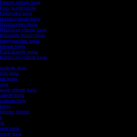
Fitnessi videote looja
Foto- ja videolooja
Fännivideo looja
Haridusvideote looja
Hääldusvideo looja
Häälnäoga videote looja
Instagrami Reels'i looja
Intervjuuvideo tegija
Introde tegija
Karikatuuride tegija
Kinnisvara videote looja
avideote looja
eote looja
ide tegija
tegija
stuste videote looja
videote looja
videote looja
tegija
loomise tööriist
ja
oja
deote looja
etuste looja