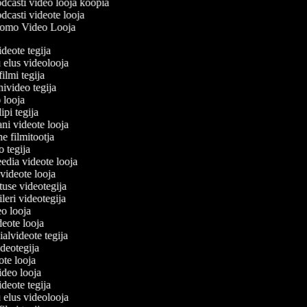
dcasti video looja koopia
casti videote looja
omo Video Looja
ideote tegija
u elus videolooja
filmi tegija
nivideo tegija
o looja
ipi tegija
ani videote looja
ne filmitootja
eo tegija
eedia videote looja
-videote looja
etuse videotegija
eileri videotegija
deo looja
ideote looja
ialvideote tegija
ideotegija
eote looja
video looja
ideote tegija
u elus videolooja