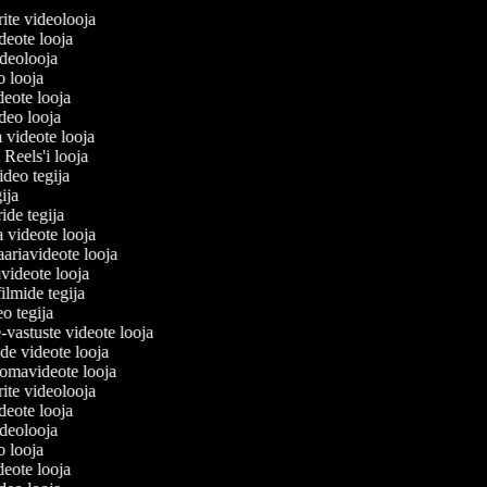
lerite videolooja
videote looja
videolooja
eo looja
ideote looja
ideo looja
a videote looja
i Reels'i looja
video tegija
egija
ride tegija
a videote looja
ariavideote looja
videote looja
filmide tegija
eo tegija
-vastuste videote looja
ade videote looja
omavideote looja
lerite videolooja
videote looja
videolooja
eo looja
ideote looja