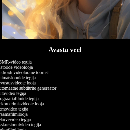
Avasta veel
MR-video tegija
atööde videolooja
droidi videoloome tööriist
imatsioonide tegija
vustusvideote looja
omaatne subtiitrite generaator
tovideo tegija
graafiafilmide tegija
koreerimisvideote looja
movideo tegija
aamafilmilooja
arvevideo tegija
skursioonivideo tegija
loofilmi looja