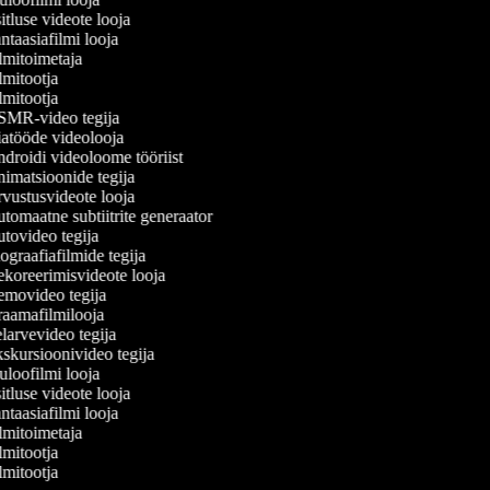
tluse videote looja
taasiafilmi looja
lmitoimetaja
mitootja
mitootja
MR-video tegija
atööde videolooja
droidi videoloome tööriist
imatsioonide tegija
vustusvideote looja
omaatne subtiitrite generaator
tovideo tegija
graafiafilmide tegija
koreerimisvideote looja
movideo tegija
aamafilmilooja
arvevideo tegija
skursioonivideo tegija
loofilmi looja
tluse videote looja
taasiafilmi looja
lmitoimetaja
mitootja
mitootja