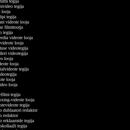
filmi tegija
nivideo tegija
o looja
ipi tegija
ani videote looja
ne filmitootja
eo tegija
eedia videote looja
-videote looja
etuse videotegija
eileri videotegija
deo looja
ideote looja
ialvideote tegija
ideotegija
eote looja
video looja
ilmi tegija
ing-videote looja
tevideote tegija
 dublaatori redaktor
 redaktor
 reklaamide tegija
kollaaži tegija