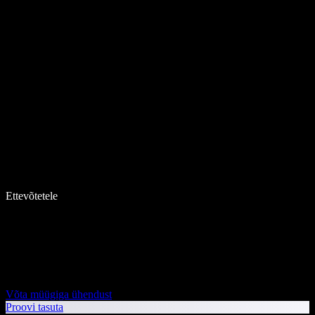
Ettevõtetele
Võta müügiga ühendust
Proovi tasuta