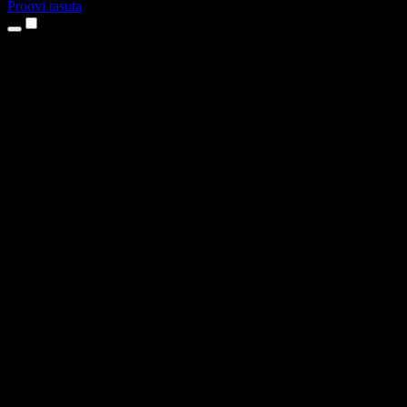
Proovi tasuta
Tooted
Tekst kõneks
iPhone’i ja iPadi rakendused
Androidi rakendus
Chrome’i laiendus
Edge’i laiendus
Veebirakendus
Maci rakendus
Windowsi rakendus
AI häältegeneraator
Pealelugemine
Dublaaž
Hääle kloonimine