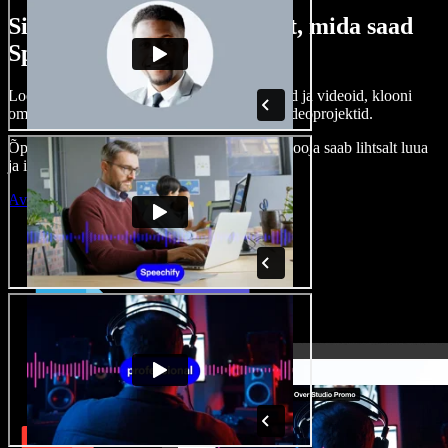
Siin on vaid väike osa sellest, mida saad
Speechify Studioga teha.
Loo voice-over’eid, kasuta tasuta pilte, helisid ja videoid, klooni
oma häält ja pane kokku terviklikud audio-videoprojektid.
Õppimiskõver puudub, kõik töötab veebis – looja saab lihtsalt luua
ja ideed kiiresti ellu viia.
Ava Studio