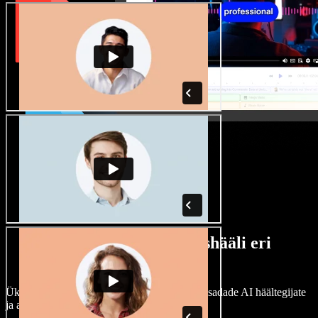
Lai valik mees- ja naishääli eri
aktsentidega
Ükski projekt ei pea kõlama ühtemoodi. Vali sadade AI häältegijate
ja aktsentide hulgast ning kohanda neid.