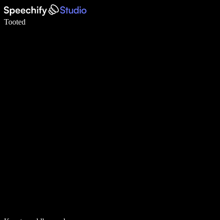
Kirjuta häälega 5× kiiremini
Tooted
Loe lähemalt