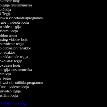
kutsete looja
tegija taustamuusika
tõlkija
 Tegija
wsi videotöötlusprogramm
be’i videote looja
svideo tegija
filmi looja
ilmi tegija
ing-videote looja
tevideote tegija
 dublaatori redaktor
 redaktor
 reklaamide tegija
kollaaži tegija
kutsete looja
tegija taustamuusika
tõlkija
 Tegija
wsi videotöötlusprogramm
be’i videote looja
svideo tegija
filmi looja
ASMR-video tegija