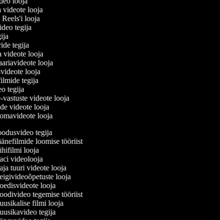
ideo looja
a videote looja
i Reels'i looja
video tegija
egija
ride tegija
a videote looja
ariavideote looja
videote looja
filmide tegija
eo tegija
-vastuste videote looja
ade videote looja
omavideote looja
odusvideo tegija
nefilmide loomise tööriist
ifilmi looja
ci videolooja
a tuuri videote looja
igivideoõpetuste looja
edisvideote looja
odivideo tegemise tööriist
sikalise filmi looja
usikavideo tegija