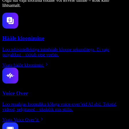
Olgu sul vaja tööriista endale või tervele tiimile – kõik käib
lihtsamalt.
Hääle kloonimine
Loo tehisintellektiga inimhääle kloone sekunditega. Ei vaja
paigaldust – töötab otse veebis.
Vaata hääle kloonimist
Voice Over
Loo reaalajas loomuliku kõlaga voice-over’eid AI abil. Tekstid,
videod, selgitused – ükskõik mis stiilis.
Vaata Voice Over’it