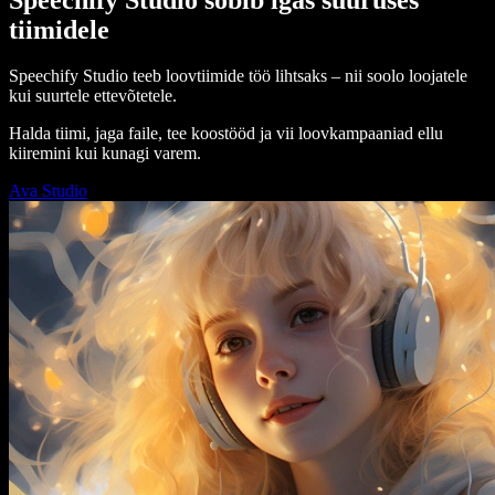
tiimidele
Speechify Studio teeb loovtiimide töö lihtsaks – nii soolo loojatele
kui suurtele ettevõtetele.
Halda tiimi, jaga faile, tee koostööd ja vii loovkampaaniad ellu
kiiremini kui kunagi varem.
Ava Studio