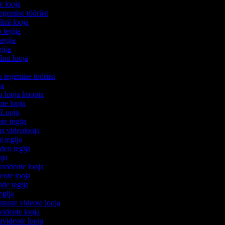
e looja
egemise tööriist
filmi looja
 tegija
tegija
egija
ilmi looja
o tegemise tööriist
ija
eo looja koopia
eote looja
 Looja
ote tegija
us videolooja
i tegija
ideo tegija
ooja
avideote looja
eote looja
ide tegija
tegija
stuste videote looja
videote looja
videote looja