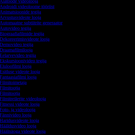
Aiatööde videolooja
Androidi videoloome tööriist
Animatsioonide tegija
Arvustusvideote looja
Automaatne subtiitrite generaator
Autovideo tegija
Biograafiafilmide tegija
Dekoreerimisvideote looja
Demovideo tegija
Draamafilmilooja
Eelarvevideo tegija
Ekskursioonivideo tegija
Eluloofilmi looja
Esitluse videote looja
Fantaasiafilmi looja
Filmitoimetaja
Filmitootja
Filmitootja
Filmitreilerite videolooja
Fitnessi videote looja
Foto- ja videolooja
Fännivideo looja
Haridusvideote looja
Hääldusvideo looja
Häälnäoga videote looja