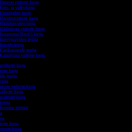
Fitnessi videote looja
Foto- ja videolooja
Fännivideo looja
Haridusvideote looja
Hääldusvideo looja
Häälnäoga videote looja
Instagrami Reels'i looja
Intervjuuvideo tegija
Introde tegija
Karikatuuride tegija
Kinnisvara videote looja
avideote looja
eote looja
ide tegija
tegija
stuste videote looja
videote looja
videote looja
tegija
 loomise tööriist
oja
ooja
deote looja
etuste looja