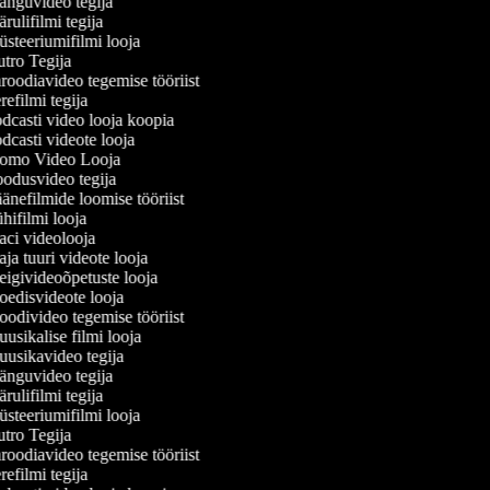
nguvideo tegija
ulifilmi tegija
steeriumifilmi looja
tro Tegija
oodiavideo tegemise tööriist
efilmi tegija
dcasti video looja koopia
casti videote looja
omo Video Looja
odusvideo tegija
nefilmide loomise tööriist
ifilmi looja
ci videolooja
a tuuri videote looja
igivideoõpetuste looja
edisvideote looja
odivideo tegemise tööriist
sikalise filmi looja
usikavideo tegija
nguvideo tegija
ulifilmi tegija
steeriumifilmi looja
tro Tegija
oodiavideo tegemise tööriist
efilmi tegija