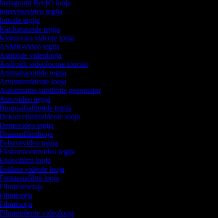
Instagrami Reels'i looja
Intervjuuvideo tegija
Introde tegija
Karikatuuride tegija
Kinnisvara videote looja
ASMR-video tegija
Aiatööde videolooja
Androidi videoloome tööriist
Animatsioonide tegija
Arvustusvideote looja
Automaatne subtiitrite generaator
Autovideo tegija
Biograafiafilmide tegija
Dekoreerimisvideote looja
Demovideo tegija
Draamafilmilooja
Eelarvevideo tegija
Ekskursioonivideo tegija
Eluloofilmi looja
Esitluse videote looja
Fantaasiafilmi looja
Filmitoimetaja
Filmitootja
Filmitootja
Filmitreilerite videolooja