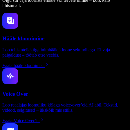
Olgu sul vaja tööriista endale või tervele tiimile – kõik käib
lihtsamalt.
Hääle kloonimine
Loo tehisintellektiga inimhääle kloone sekunditega. Ei vaja
paigaldust – töötab otse veebis.
Vaata hääle kloonimist
Voice Over
Loo reaalajas loomuliku kõlaga voice-over’eid AI abil. Tekstid,
videod, selgitused – ükskõik mis stiilis.
Vaata Voice Over’it