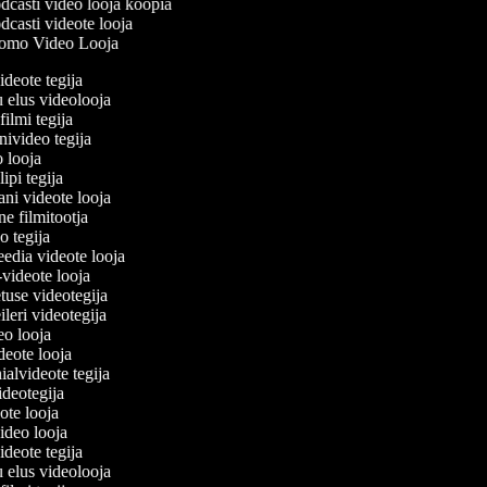
casti video looja koopia
casti videote looja
omo Video Looja
videote tegija
u elus videolooja
filmi tegija
onivideo tegija
eo looja
lipi tegija
ani videote looja
ine filmitootja
deo tegija
meedia videote looja
e-videote looja
etuse videotegija
reileri videotegija
deo looja
ideote looja
nialvideote tegija
videotegija
eote looja
video looja
videote tegija
u elus videolooja