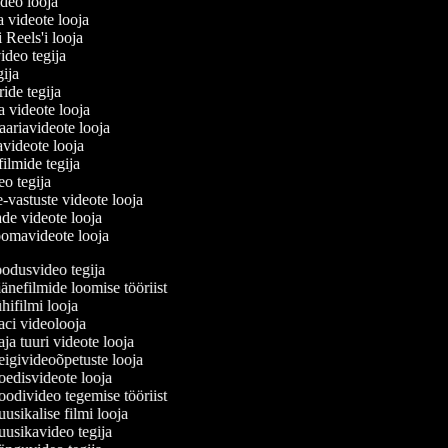
ideo looja
a videote looja
i Reels'i looja
video tegija
egija
ride tegija
ra videote looja
ariavideote looja
videote looja
filmide tegija
deo tegija
e-vastuste videote looja
ade videote looja
oomavideote looja
dusvideo tegija
nefilmide loomise tööriist
ifilmi looja
ci videolooja
a tuuri videote looja
givideoõpetuste looja
disvideote looja
divideo tegemise tööriist
sikalise filmi looja
sikavideo tegija