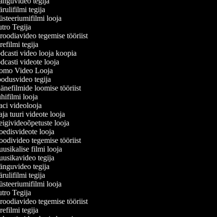
nguvideo tegija
ulifilmi tegija
teeriumifilmi looja
ro Tegija
oodiavideo tegemise tööriist
efilmi tegija
casti video looja koopia
casti videote looja
omo Video Looja
dusvideo tegija
nefilmide loomise tööriist
ifilmi looja
ci videolooja
a tuuri videote looja
givideoõpetuste looja
disvideote looja
divideo tegemise tööriist
sikalise filmi looja
sikavideo tegija
nguvideo tegija
ulifilmi tegija
teeriumifilmi looja
ro Tegija
oodiavideo tegemise tööriist
efilmi tegija