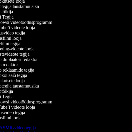
kutsete looja
tegija taustamuusika
õlkija
 Tegija
wsi videotöötlusprogramm
be’i videote looja
svideo tegija
filmi looja
lmi tegija
ing-videote looja
evideote tegija
 dublaatori redaktor
 redaktor
 reklaamide tegija
ollaaži tegija
kutsete looja
tegija taustamuusika
õlkija
 Tegija
wsi videotöötlusprogramm
be’i videote looja
svideo tegija
filmi looja
ASMR-video tegija