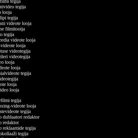
filmi tegija
onivideo tegija
eo looja
lipi tegija
ani videote looja
ine filmitootja
deo tegija
meedia videote looja
e-videote looja
etuse videotegija
reileri videotegija
deo looja
ideote looja
nialvideote tegija
videotegija
eote looja
video looja
lmi tegija
ing-videote looja
evideote tegija
 dublaatori redaktor
 redaktor
 reklaamide tegija
ollaaži tegija