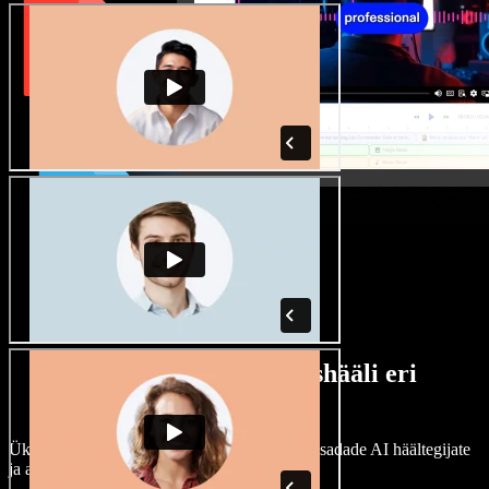
Lai valik mees- ja naishääli eri
aktsentidega
Ükski projekt ei pea kõlama ühtemoodi. Vali sadade AI häältegijate
ja aktsentide hulgast ning kohanda neid.