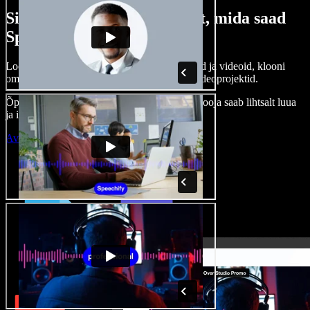
Siin on vaid väike osa sellest, mida saad
Speechify Studioga teha.
Loo voice-over’eid, kasuta tasuta pilte, helisid ja videoid, klooni
oma häält ja pane kokku terviklikud audio-videoprojektid.
Õppimiskõver puudub, kõik töötab veebis – looja saab lihtsalt luua
ja ideed kiiresti ellu viia.
Ava Studio