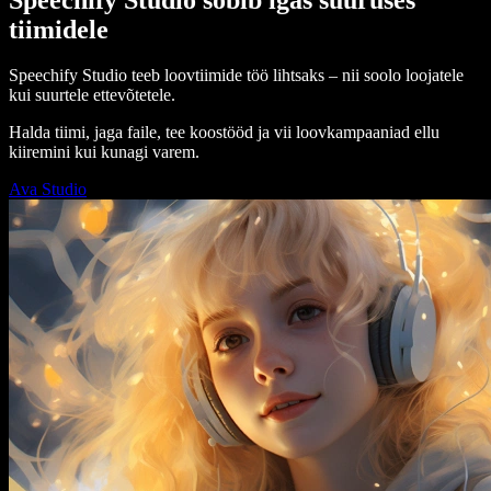
tiimidele
Speechify Studio teeb loovtiimide töö lihtsaks – nii soolo loojatele
kui suurtele ettevõtetele.
Halda tiimi, jaga faile, tee koostööd ja vii loovkampaaniad ellu
kiiremini kui kunagi varem.
Ava Studio