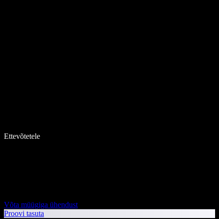
Ettevõtetele
Võta müügiga ühendust
Proovi tasuta