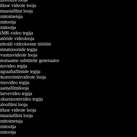
tluse videote looja
taasiafilmi looja
mitoimetaja
mitootja
mitootja
MR-video tegija
tööde videolooja
roidi videoloome tööriist
matsioonide tegija
ustusvideote looja
omaatne subtiitrite generaator
ovideo tegija
graafiafilmide tegija
oreerimisvideote looja
movideo tegija
aamafilmilooja
arvevideo tegija
kursioonivideo tegija
loofilmi looja
tluse videote looja
taasiafilmi looja
mitoimetaja
mitootja
mitootja