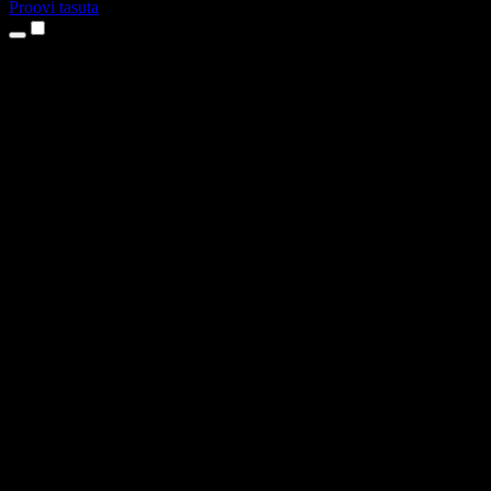
Proovi tasuta
Tooted
Tekst kõneks
iPhone’i ja iPadi rakendused
Androidi rakendus
Chrome’i laiendus
Edge’i laiendus
Veebirakendus
Maci rakendus
Windowsi rakendus
AI häältegeneraator
Pealelugemine
Dublaaž
Hääle kloonimine