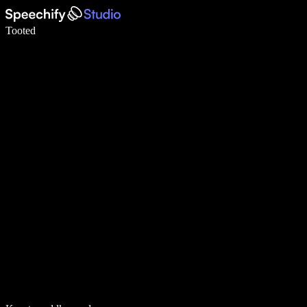
Kirjuta häälega 5× kiiremini
Tooted
Loe lähemalt