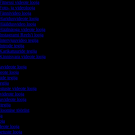
itnessi videote looja
Foto- ja videolooja
Fännivideo looja
Haridusvideote looja
Hääldusvideo looja
Häälnäoga videote looja
Instagrami Reels'i looja
Intervjuuvideo tegija
ntrode tegija
Karikatuuride tegija
Kinnisvara videote looja
avideote looja
eote looja
ide tegija
tegija
stuste videote looja
videote looja
videote looja
 tegija
 loomise tööriist
oja
ooja
ideote looja
etuste looja