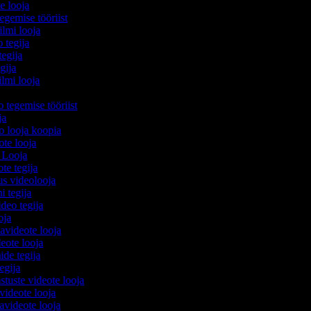
te looja
egemise tööriist
filmi looja
o tegija
tegija
egija
ilmi looja
a
o tegemise tööriist
ija
eo looja koopia
eote looja
o Looja
ote tegija
us videolooja
mi tegija
ideo tegija
ooja
avideote looja
eote looja
ide tegija
tegija
stuste videote looja
videote looja
videote looja