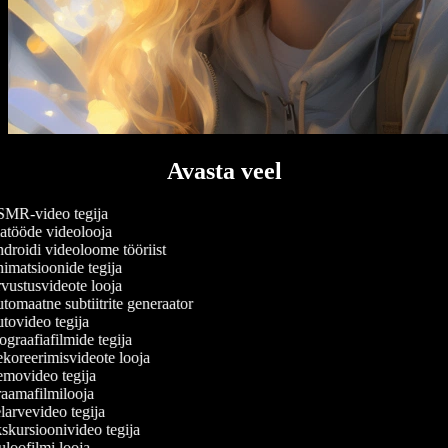
Avasta veel
MR-video tegija
tööde videolooja
roidi videoloome tööriist
matsioonide tegija
ustusvideote looja
omaatne subtiitrite generaator
ovideo tegija
graafiafilmide tegija
oreerimisvideote looja
movideo tegija
aamafilmilooja
arvevideo tegija
kursioonivideo tegija
loofilmi looja