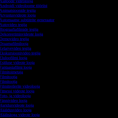
Aiatööde videolooja
Androidi videoloome tööriist
Animatsioonide tegija
Arvustusvideote looja
Automaatne subtiitrite generaator
Autovideo tegija
Biograafiafilmide tegija
Dekoreerimisvideote looja
Demovideo tegija
Draamafilmilooja
Eelarvevideo tegija
Ekskursioonivideo tegija
Eluloofilmi looja
sitluse videote looja
Fantaasiafilmi looja
Filmitoimetaja
Filmitootja
Filmitootja
ilmitreilerite videolooja
itnessi videote looja
Foto- ja videolooja
Fännivideo looja
Haridusvideote looja
Hääldusvideo looja
Häälnäoga videote looja