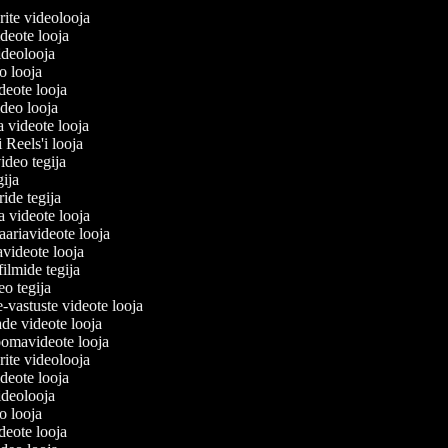
lerite videolooja
videote looja
videolooja
eo looja
ideote looja
ideo looja
a videote looja
i Reels'i looja
video tegija
egija
ride tegija
ra videote looja
ariavideote looja
videote looja
filmide tegija
deo tegija
e-vastuste videote looja
ade videote looja
oomavideote looja
lerite videolooja
videote looja
videolooja
eo looja
ideote looja