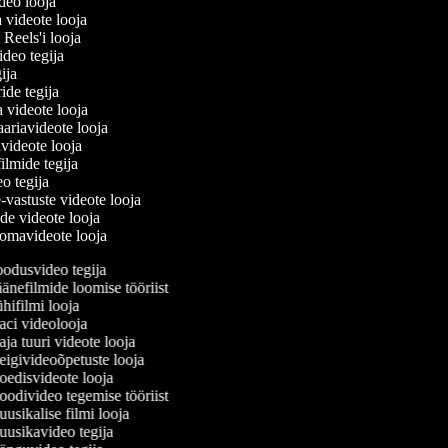
ideo looja
a videote looja
i Reels'i looja
video tegija
egija
ride tegija
a videote looja
ariavideote looja
videote looja
filmide tegija
eo tegija
-vastuste videote looja
ade videote looja
omavideote looja
odusvideo tegija
nefilmide loomise tööriist
ifilmi looja
ci videolooja
a tuuri videote looja
igivideoõpetuste looja
edisvideote looja
odivideo tegemise tööriist
sikalise filmi looja
usikavideo tegija