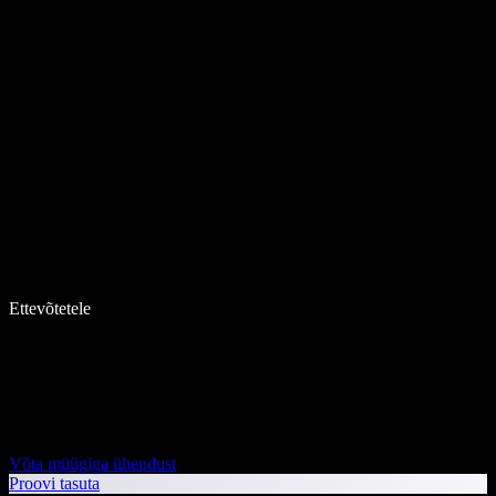
Ettevõtetele
Võta müügiga ühendust
Proovi tasuta