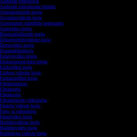
Aiatööde videolooja
Androidi videoloome tööriist
Animatsioonide tegija
Arvustusvideote looja
Automaatne subtiitrite generaator
Autovideo tegija
Biograafiafilmide tegija
Dekoreerimisvideote looja
Demovideo tegija
Draamafilmilooja
Eelarvevideo tegija
Ekskursioonivideo tegija
Eluloofilmi looja
Esitluse videote looja
Fantaasiafilmi looja
Filmitoimetaja
Filmitootja
Filmitootja
Filmitreilerite videolooja
Fitnessi videote looja
Foto- ja videolooja
Fännivideo looja
Haridusvideote looja
Hääldusvideo looja
Häälnäoga videote looja