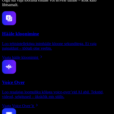
Olgu sul vaja tööriista endale või tervele tiimile – kõik käib
lihtsamalt.
Hääle kloonimine
Loo tehisintellektiga inimhääle kloone sekunditega. Ei vaja
paigaldust – töötab otse veebis.
Vaata hääle kloonimist
Voice Over
Loo reaalajas loomuliku kõlaga voice-over’eid AI abil. Tekstid,
videod, selgitused – ükskõik mis stiilis.
Vaata Voice Over’it