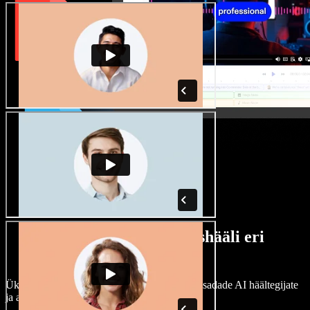
Lai valik mees- ja naishääli eri
aktsentidega
Ükski projekt ei pea kõlama ühtemoodi. Vali sadade AI häältegijate
ja aktsentide hulgast ning kohanda neid.