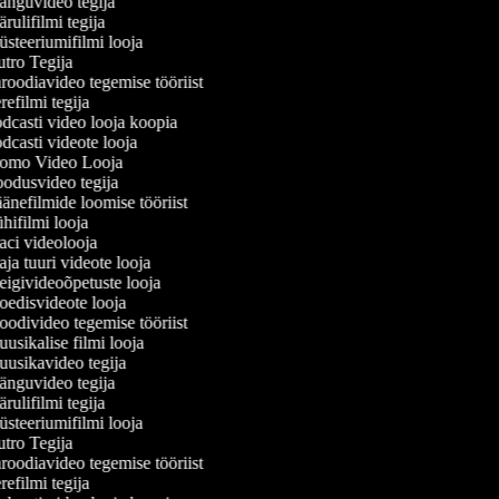
nguvideo tegija
ulifilmi tegija
steeriumifilmi looja
tro Tegija
oodiavideo tegemise tööriist
efilmi tegija
dcasti video looja koopia
casti videote looja
omo Video Looja
odusvideo tegija
nefilmide loomise tööriist
ifilmi looja
ci videolooja
a tuuri videote looja
igivideoõpetuste looja
edisvideote looja
odivideo tegemise tööriist
sikalise filmi looja
usikavideo tegija
nguvideo tegija
ulifilmi tegija
steeriumifilmi looja
tro Tegija
oodiavideo tegemise tööriist
efilmi tegija