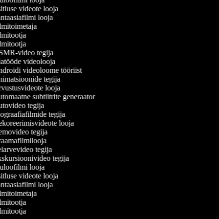
tluse videote looja
taasiafilmi looja
lmitoimetaja
mitootja
mitootja
MR-video tegija
atööde videolooja
droidi videoloome tööriist
imatsioonide tegija
vustusvideote looja
omaatne subtiitrite generaator
tovideo tegija
graafiafilmide tegija
koreerimisvideote looja
movideo tegija
aamafilmilooja
arvevideo tegija
skursioonivideo tegija
loofilmi looja
tluse videote looja
taasiafilmi looja
lmitoimetaja
mitootja
mitootja