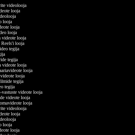
lerite videolooja
videote looja
videolooja
eo looja
ideote looja
ideo looja
a videote looja
i Reels'i looja
video tegija
egija
ride tegija
a videote looja
ariavideote looja
videote looja
filmide tegija
eo tegija
-vastuste videote looja
ade videote looja
omavideote looja
lerite videolooja
videote looja
videolooja
eo looja
ideote looja