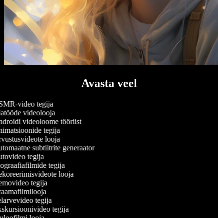
Avasta veel
MR-video tegija
atööde videolooja
droidi videoloome tööriist
imatsioonide tegija
vustusvideote looja
omaatne subtiitrite generaator
tovideo tegija
graafiafilmide tegija
koreerimisvideote looja
movideo tegija
aamafilmilooja
arvevideo tegija
skursioonivideo tegija
loofilmi looja