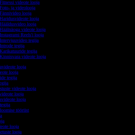
Fitnessi videote looja
Foto- ja videolooja
Fännivideo looja
Haridusvideote looja
Hääldusvideo looja
Häälnäoga videote looja
Instagrami Reels'i looja
Intervjuuvideo tegija
Introde tegija
Karikatuuride tegija
Kinnisvara videote looja
avideote looja
eote looja
ide tegija
tegija
stuste videote looja
videote looja
videote looja
tegija
 loomise tööriist
oja
ooja
deote looja
etuste looja