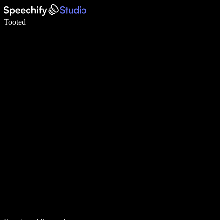
Kirjuta häälega 5× kiiremini
Tooted
Loe lähemalt