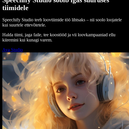
tiimidele
Speechify Studio teeb loovtiimide töö lihtsaks – nii soolo loojatele
kui suurtele ettevõtetele.
Halda tiimi, jaga faile, tee koostööd ja vii loovkampaaniad ellu
kiiremini kui kunagi varem.
Ava Studio