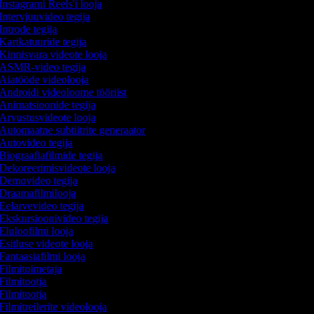
Instagrami Reels'i looja
Intervjuuvideo tegija
Introde tegija
Karikatuuride tegija
Kinnisvara videote looja
ASMR-video tegija
Aiatööde videolooja
Androidi videoloome tööriist
Animatsioonide tegija
Arvustusvideote looja
Automaatne subtiitrite generaator
Autovideo tegija
Biograafiafilmide tegija
Dekoreerimisvideote looja
Demovideo tegija
Draamafilmilooja
Eelarvevideo tegija
Ekskursioonivideo tegija
Eluloofilmi looja
Esitluse videote looja
Fantaasiafilmi looja
Filmitoimetaja
Filmitootja
Filmitootja
Filmitreilerite videolooja