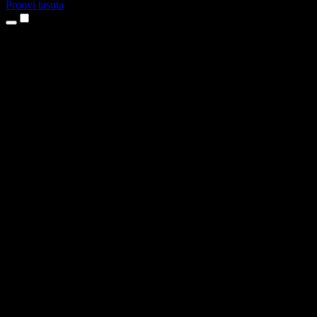
Proovi tasuta
Tooted
Tekst kõneks
iPhone’i ja iPadi rakendused
Androidi rakendus
Chrome’i laiendus
Edge’i laiendus
Veebirakendus
Maci rakendus
Windowsi rakendus
AI häältegeneraator
Pealelugemine
Dublaaž
Hääle kloonimine