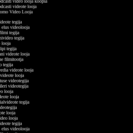
dcasti video looja koopia
casti videote looja
omo Video Looja
ideote tegija
u elus videolooja
filmi tegija
nivideo tegija
o looja
ipi tegija
ani videote looja
ne filmitootja
eo tegija
eedia videote looja
-videote looja
etuse videotegija
eileri videotegija
deo looja
ideote looja
ialvideote tegija
ideotegija
eote looja
video looja
ideote tegija
u elus videolooja