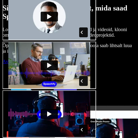
Siin on vaid väike osa sellest, mida saad
Speechify Studioga teha.
Loo voice-over’eid, kasuta tasuta pilte, helisid ja videoid, klooni
oma häält ja pane kokku terviklikud audio-videoprojektid.
Õppimiskõver puudub, kõik töötab veebis – looja saab lihtsalt luua
ja ideed kiiresti ellu viia.
Ava Studio