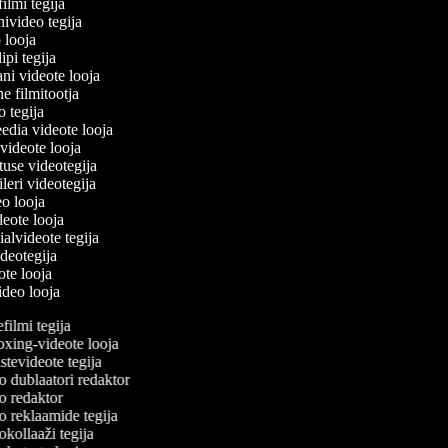
filmi tegija
nivideo tegija
o looja
ipi tegija
ani videote looja
ne filmitootja
eo tegija
eedia videote looja
-videote looja
etuse videotegija
eileri videotegija
deo looja
ideote looja
ialvideote tegija
ideotegija
eote looja
video looja
ilmi tegija
ing-videote looja
tevideote tegija
 dublaatori redaktor
 redaktor
 reklaamide tegija
kollaaži tegija