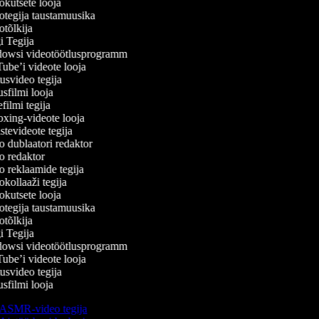
kutsete looja
tegija taustamuusika
tõlkija
 Tegija
wsi videotöötlusprogramm
be’i videote looja
svideo tegija
filmi looja
ilmi tegija
ing-videote looja
tevideote tegija
 dublaatori redaktor
 redaktor
 reklaamide tegija
kollaaži tegija
kutsete looja
tegija taustamuusika
tõlkija
 Tegija
wsi videotöötlusprogramm
be’i videote looja
svideo tegija
filmi looja
ASMR-video tegija