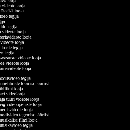
ideo looja
a videote looja
i Reels'i looja
video tegija
egija
ride tegija
a videote looja
ariavideote looja
videote looja
filmide tegija
eo tegija
-vastuste videote looja
ade videote looja
omavideote looja
odusvideo tegija
nefilmide loomise tööriist
ifilmi looja
ci videolooja
a tuuri videote looja
igivideoõpetuste looja
edisvideote looja
odivideo tegemise tööriist
sikalise filmi looja
usikavideo tegija