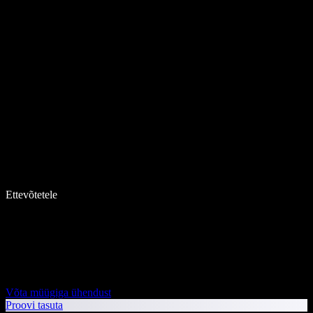
Ettevõtetele
Võta müügiga ühendust
Proovi tasuta