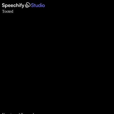
Kirjuta häälega 5× kiiremini
Tooted
Loe lähemalt