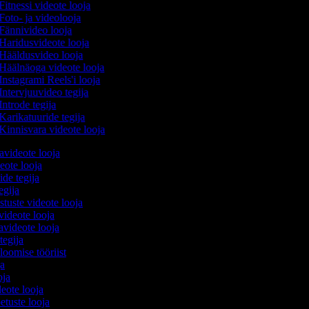
Fitnessi videote looja
Foto- ja videolooja
Fännivideo looja
Haridusvideote looja
Hääldusvideo looja
Häälnäoga videote looja
Instagrami Reels'i looja
Intervjuuvideo tegija
Introde tegija
Karikatuuride tegija
Kinnisvara videote looja
avideote looja
eote looja
ide tegija
tegija
stuste videote looja
videote looja
videote looja
tegija
 loomise tööriist
ja
oja
deote looja
etuste looja