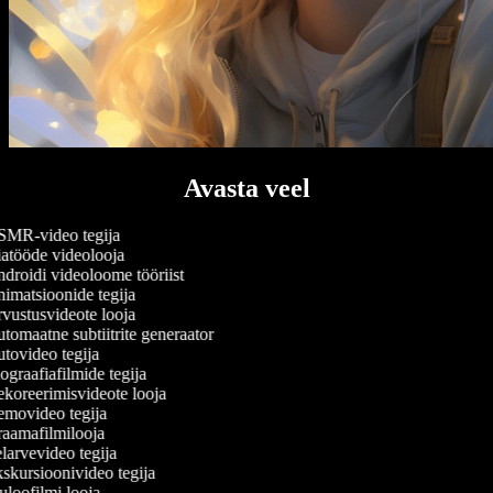
Avasta veel
MR-video tegija
atööde videolooja
droidi videoloome tööriist
imatsioonide tegija
vustusvideote looja
omaatne subtiitrite generaator
tovideo tegija
graafiafilmide tegija
koreerimisvideote looja
movideo tegija
aamafilmilooja
larvevideo tegija
skursioonivideo tegija
loofilmi looja