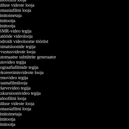
tluse videote looja
taasiafilmi looja
lmitoimetaja
mitootja
mitootja
MR-video tegija
atööde videolooja
droidi videoloome tööriist
imatsioonide tegija
vustusvideote looja
omaatne subtiitrite generaator
tovideo tegija
graafiafilmide tegija
koreerimisvideote looja
movideo tegija
aamafilmilooja
larvevideo tegija
skursioonivideo tegija
loofilmi looja
tluse videote looja
taasiafilmi looja
lmitoimetaja
mitootja
mitootja