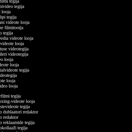
filmi tegija
nivideo tegija
o looja
ipi tegija
ani videote looja
ne filmitootja
eo tegija
eedia videote looja
-videote looja
tuse videotegija
eileri videotegija
eo looja
ideote looja
ialvideote tegija
ideotegija
eote looja
video looja
ilmi tegija
ing-videote looja
tevideote tegija
 dublaatori redaktor
 redaktor
 reklaamide tegija
kollaaži tegija