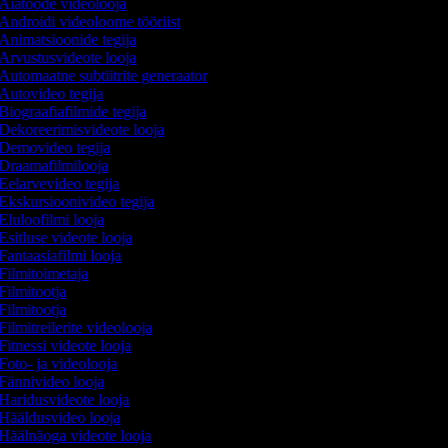
Aiatööde videolooja
Androidi videoloome tööriist
Animatsioonide tegija
Arvustusvideote looja
Automaatne subtiitrite generaator
Autovideo tegija
Biograafiafilmide tegija
Dekoreerimisvideote looja
Demovideo tegija
Draamafilmilooja
Eelarvevideo tegija
Ekskursioonivideo tegija
Eluloofilmi looja
Esitluse videote looja
Fantaasiafilmi looja
Filmitoimetaja
Filmitootja
Filmitootja
Filmitreilerite videolooja
Fitnessi videote looja
Foto- ja videolooja
Fännivideo looja
Haridusvideote looja
Hääldusvideo looja
Häälnäoga videote looja