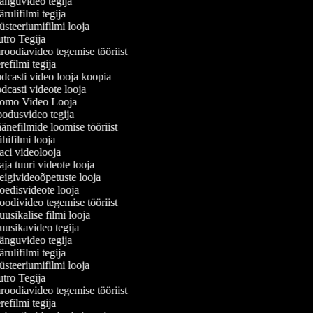
nguvideo tegija
ulifilmi tegija
steeriumifilmi looja
tro Tegija
roodiavideo tegemise tööriist
efilmi tegija
dcasti video looja koopia
casti videote looja
omo Video Looja
odusvideo tegija
nefilmide loomise tööriist
ifilmi looja
ci videolooja
a tuuri videote looja
igivideoõpetuste looja
edisvideote looja
odivideo tegemise tööriist
sikalise filmi looja
usikavideo tegija
nguvideo tegija
ulifilmi tegija
steeriumifilmi looja
tro Tegija
roodiavideo tegemise tööriist
efilmi tegija