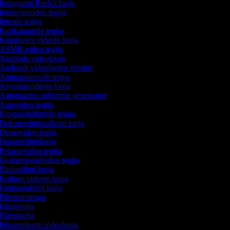
Instagrami Reels'i looja
Intervjuuvideo tegija
Introde tegija
Karikatuuride tegija
Kinnisvara videote looja
ASMR-video tegija
Aiatööde videolooja
Androidi videoloome tööriist
Animatsioonide tegija
Arvustusvideote looja
Automaatne subtiitrite generaator
Autovideo tegija
Biograafiafilmide tegija
Dekoreerimisvideote looja
Demovideo tegija
Draamafilmilooja
Eelarvevideo tegija
Ekskursioonivideo tegija
Eluloofilmi looja
Esitluse videote looja
Fantaasiafilmi looja
Filmitoimetaja
Filmitootja
Filmitootja
Filmitreilerite videolooja