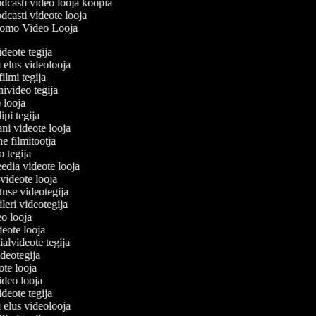
dcasti video looja koopia
casti videote looja
omo Video Looja
ideote tegija
u elus videolooja
filmi tegija
nivideo tegija
o looja
ipi tegija
ani videote looja
ne filmitootja
eo tegija
eedia videote looja
-videote looja
tuse videotegija
eileri videotegija
eo looja
ideote looja
ialvideote tegija
ideotegija
eote looja
video looja
ideote tegija
u elus videolooja