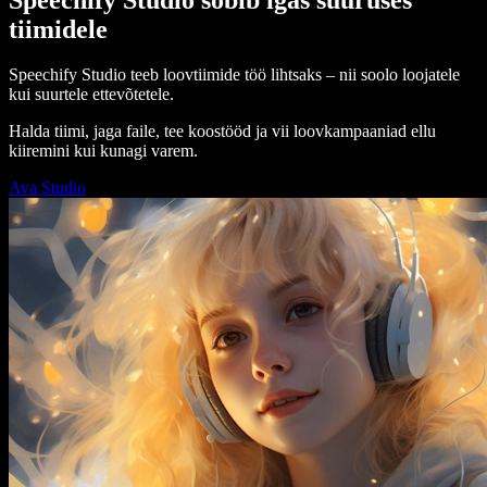
tiimidele
Speechify Studio teeb loovtiimide töö lihtsaks – nii soolo loojatele
kui suurtele ettevõtetele.
Halda tiimi, jaga faile, tee koostööd ja vii loovkampaaniad ellu
kiiremini kui kunagi varem.
Ava Studio