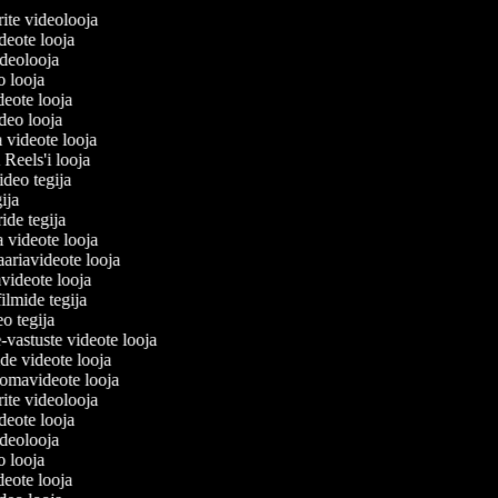
lerite videolooja
videote looja
videolooja
eo looja
ideote looja
ideo looja
a videote looja
i Reels'i looja
video tegija
egija
ride tegija
a videote looja
ariavideote looja
videote looja
filmide tegija
eo tegija
-vastuste videote looja
ade videote looja
omavideote looja
lerite videolooja
videote looja
videolooja
eo looja
ideote looja