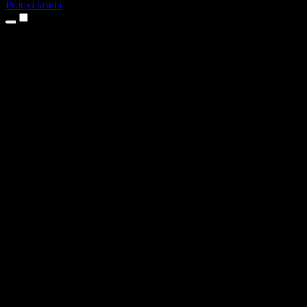
Proovi tasuta
Tooted
Tekst kõneks
iPhone’i ja iPadi rakendused
Androidi rakendus
Chrome’i laiendus
Edge’i laiendus
Veebirakendus
Maci rakendus
Windowsi rakendus
AI häältegeneraator
Pealelugemine
Dublaaž
Hääle kloonimine