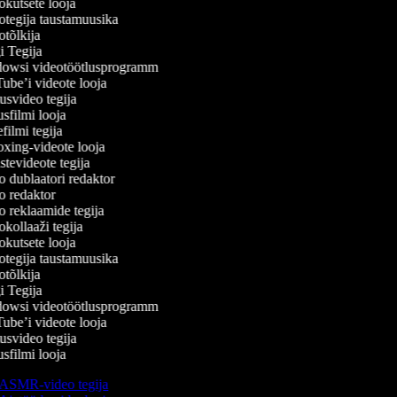
kutsete looja
tegija taustamuusika
tõlkija
 Tegija
wsi videotöötlusprogramm
be’i videote looja
svideo tegija
filmi looja
ilmi tegija
ing-videote looja
tevideote tegija
 dublaatori redaktor
 redaktor
 reklaamide tegija
kollaaži tegija
kutsete looja
tegija taustamuusika
tõlkija
 Tegija
wsi videotöötlusprogramm
be’i videote looja
svideo tegija
filmi looja
ASMR-video tegija