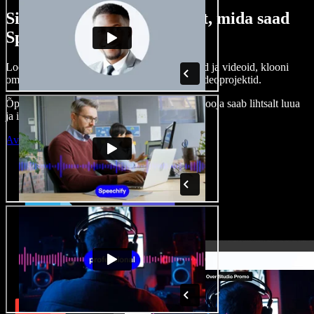
Siin on vaid väike osa sellest, mida saad
Speechify Studioga teha.
Loo voice-over’eid, kasuta tasuta pilte, helisid ja videoid, klooni
oma häält ja pane kokku terviklikud audio-videoprojektid.
Õppimiskõver puudub, kõik töötab veebis – looja saab lihtsalt luua
ja ideed kiiresti ellu viia.
Ava Studio