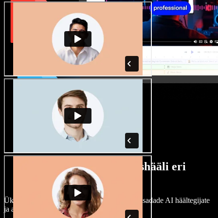
Lai valik mees- ja naishääli eri
aktsentidega
Ükski projekt ei pea kõlama ühtemoodi. Vali sadade AI häältegijate
ja aktsentide hulgast ning kohanda neid.