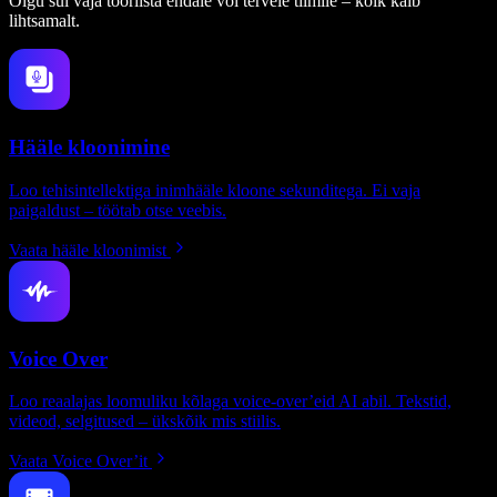
Olgu sul vaja tööriista endale või tervele tiimile – kõik käib
lihtsamalt.
Hääle kloonimine
Loo tehisintellektiga inimhääle kloone sekunditega. Ei vaja
paigaldust – töötab otse veebis.
Vaata hääle kloonimist
Voice Over
Loo reaalajas loomuliku kõlaga voice-over’eid AI abil. Tekstid,
videod, selgitused – ükskõik mis stiilis.
Vaata Voice Over’it