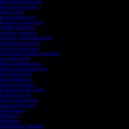
Instagrami Reels'i looja
Intervjuuvideo tegija
Introde tegija
Karikatuuride tegija
Kinnisvara videote looja
ASMR-video tegija
Aiatööde videolooja
Androidi videoloome tööriist
Animatsioonide tegija
Arvustusvideote looja
Automaatne subtiitrite generaator
Autovideo tegija
Biograafiafilmide tegija
Dekoreerimisvideote looja
Demovideo tegija
Draamafilmilooja
Eelarvevideo tegija
Ekskursioonivideo tegija
Eluloofilmi looja
Esitluse videote looja
Fantaasiafilmi looja
Filmitoimetaja
Filmitootja
Filmitootja
Filmitreilerite videolooja