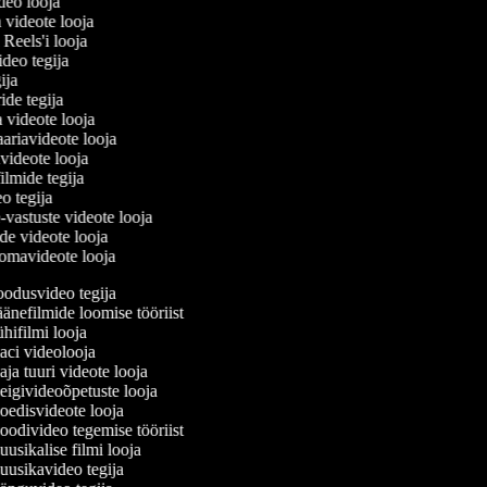
ideo looja
a videote looja
i Reels'i looja
video tegija
gija
ride tegija
a videote looja
ariavideote looja
videote looja
ilmide tegija
eo tegija
-vastuste videote looja
ade videote looja
omavideote looja
odusvideo tegija
änefilmide loomise tööriist
hifilmi looja
ci videolooja
ja tuuri videote looja
igivideoõpetuste looja
edisvideote looja
odivideo tegemise tööriist
usikalise filmi looja
usikavideo tegija