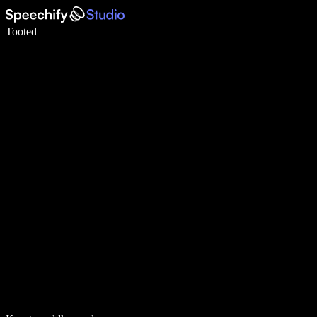
Kirjuta häälega 5× kiiremini
Tooted
Loe lähemalt