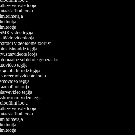
tluse videote looja
taasiafilmi looja
lmitoimetaja
mitootja
mitootja
MR-video tegija
atööde videolooja
droidi videoloome tööriist
imatsioonide tegija
vustusvideote looja
tomaatne subtiitrite generaator
tovideo tegija
graafiafilmide tegija
koreerimisvideote looja
movideo tegija
aamafilmilooja
larvevideo tegija
skursioonivideo tegija
loofilmi looja
tluse videote looja
taasiafilmi looja
lmitoimetaja
mitootja
mitootja