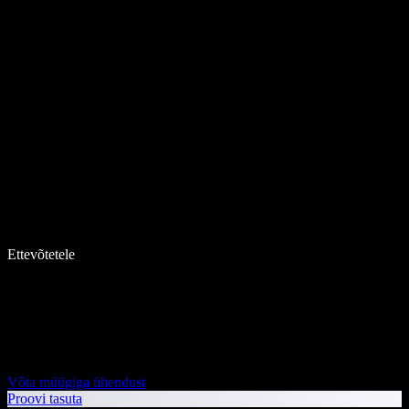
Ettevõtetele
Võta müügiga ühendust
Proovi tasuta