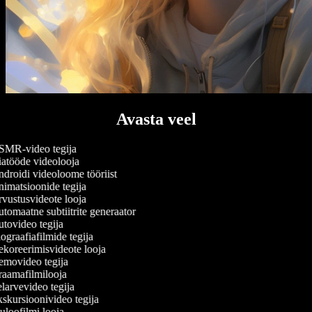
Avasta veel
MR-video tegija
atööde videolooja
droidi videoloome tööriist
imatsioonide tegija
vustusvideote looja
tomaatne subtiitrite generaator
tovideo tegija
graafiafilmide tegija
koreerimisvideote looja
movideo tegija
aamafilmilooja
larvevideo tegija
skursioonivideo tegija
loofilmi looja