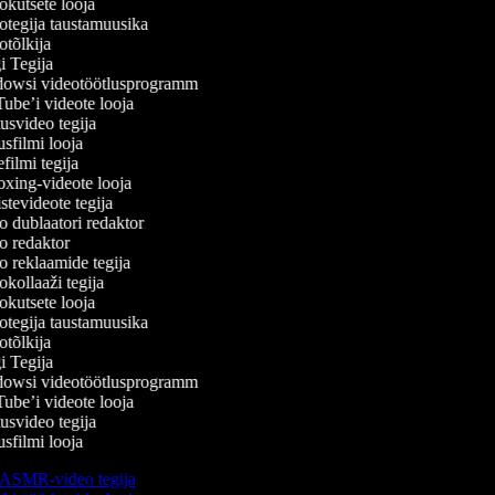
kutsete looja
tegija taustamuusika
tõlkija
 Tegija
wsi videotöötlusprogramm
be’i videote looja
svideo tegija
filmi looja
ilmi tegija
ing-videote looja
tevideote tegija
 dublaatori redaktor
 redaktor
 reklaamide tegija
kollaaži tegija
kutsete looja
tegija taustamuusika
tõlkija
 Tegija
wsi videotöötlusprogramm
be’i videote looja
svideo tegija
filmi looja
ASMR-video tegija