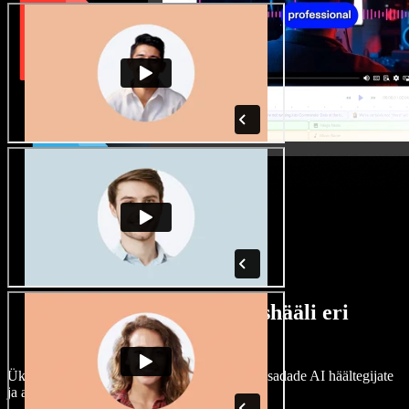
Lai valik mees- ja naishääli eri
aktsentidega
Ükski projekt ei pea kõlama ühtemoodi. Vali sadade AI häältegijate
ja aktsentide hulgast ning kohanda neid.