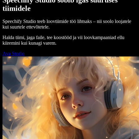
tiimidele
Speechify Studio teeb loovtiimide töö lihtsaks – nii soolo loojatele
kui suurtele ettevõtetele.
Halda tiimi, jaga faile, tee koostööd ja vii loovkampaaniad ellu
kiiremini kui kunagi varem.
Ava Studio