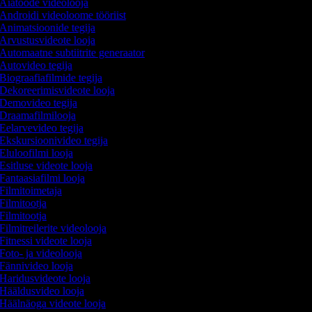
Aiatööde videolooja
Androidi videoloome tööriist
Animatsioonide tegija
Arvustusvideote looja
Automaatne subtiitrite generaator
Autovideo tegija
Biograafiafilmide tegija
Dekoreerimisvideote looja
Demovideo tegija
Draamafilmilooja
Eelarvevideo tegija
Ekskursioonivideo tegija
Eluloofilmi looja
Esitluse videote looja
Fantaasiafilmi looja
Filmitoimetaja
Filmitootja
Filmitootja
Filmitreilerite videolooja
Fitnessi videote looja
Foto- ja videolooja
Fännivideo looja
Haridusvideote looja
Hääldusvideo looja
Häälnäoga videote looja