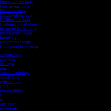
Fitnessi videote looja
Foto- ja videolooja
Fännivideo looja
Haridusvideote looja
Hääldusvideo looja
Häälnäoga videote looja
Instagrami Reels'i looja
Intervjuuvideo tegija
Introde tegija
Karikatuuride tegija
Kinnisvara videote looja
avideote looja
eote looja
ide tegija
tegija
stuste videote looja
videote looja
videote looja
tegija
 loomise tööriist
ja
oja
deote looja
etuste looja