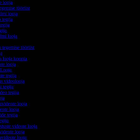
e looja
egemise tööriist
ilmi looja
 tegija
tegija
egija
ilmi looja
o tegemise tööriist
ija
eo looja koopia
ote looja
 Looja
ote tegija
us videolooja
i tegija
ideo tegija
ooja
avideote looja
eote looja
ide tegija
tegija
stuste videote looja
videote looja
videote looja