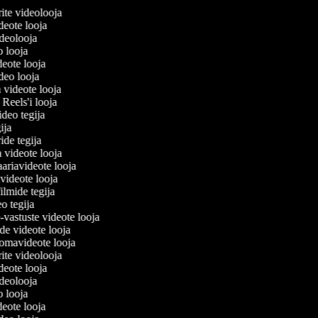
erite videolooja
videote looja
videolooja
eo looja
deote looja
ideo looja
a videote looja
i Reels'i looja
video tegija
gija
ride tegija
a videote looja
ariavideote looja
videote looja
ilmide tegija
eo tegija
-vastuste videote looja
ade videote looja
omavideote looja
erite videolooja
videote looja
videolooja
eo looja
deote looja