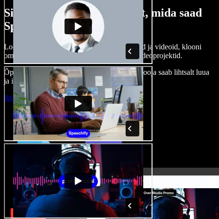
Siin on vaid väike osa sellest, mida saad
Speechify Studioga teha.
Loo voice-over’eid, kasuta tasuta pilte, helisid ja videoid, klooni
oma häält ja pane kokku terviklikud audio-videoprojektid.
Õppimiskõver puudub, kõik töötab veebis – looja saab lihtsalt luua
ja ideed kiiresti ellu viia.
Ava Studio