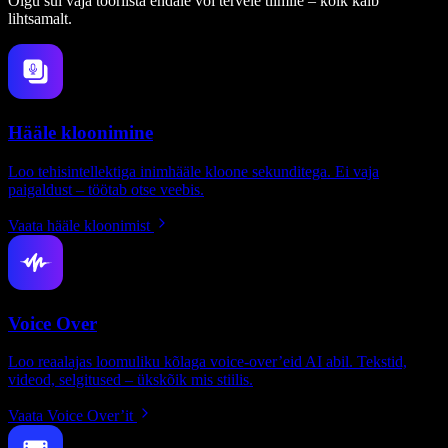
Olgu sul vaja tööriista endale või tervele tiimile – kõik käib
lihtsamalt.
Hääle kloonimine
Loo tehisintellektiga inimhääle kloone sekunditega. Ei vaja
paigaldust – töötab otse veebis.
Vaata hääle kloonimist
Voice Over
Loo reaalajas loomuliku kõlaga voice-over’eid AI abil. Tekstid,
videod, selgitused – ükskõik mis stiilis.
Vaata Voice Over’it