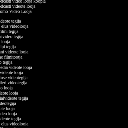
dcasti video looja koopia
dcasti videote looja
omo Video Looja
ideote tegija
u elus videolooja
filmi tegija
nivideo tegija
o looja
ipi tegija
ani videote looja
ne filmitootja
eo tegija
eedia videote looja
-videote looja
tuse videotegija
eileri videotegija
eo looja
ideote looja
ialvideote tegija
ideotegija
ote looja
video looja
ideote tegija
u elus videolooja