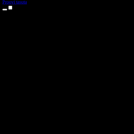
Proovi tasuta
Tooted
Tekst kõneks
iPhone’i ja iPadi rakendused
Androidi rakendus
Chrome’i laiendus
Edge’i laiendus
Veebirakendus
Maci rakendus
Windowsi rakendus
AI häältegeneraator
Pealelugemine
Dublaaž
Hääle kloonimine