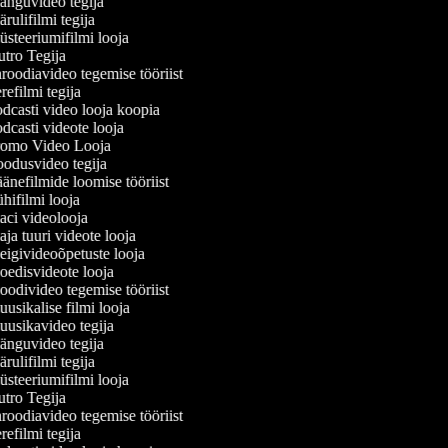
nguvideo tegija
ulifilmi tegija
steeriumifilmi looja
tro Tegija
roodiavideo tegemise tööriist
efilmi tegija
dcasti video looja koopia
dcasti videote looja
omo Video Looja
odusvideo tegija
änefilmide loomise tööriist
hifilmi looja
ci videolooja
ja tuuri videote looja
igivideoõpetuste looja
edisvideote looja
odivideo tegemise tööriist
usikalise filmi looja
usikavideo tegija
nguvideo tegija
ulifilmi tegija
steeriumifilmi looja
tro Tegija
roodiavideo tegemise tööriist
efilmi tegija