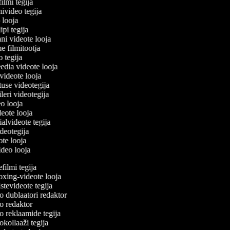
filmi tegija
nivideo tegija
o looja
ipi tegija
ani videote looja
ne filmitootja
eo tegija
eedia videote looja
-videote looja
tuse videotegija
eileri videotegija
eo looja
ideote looja
ialvideote tegija
ideotegija
ote looja
video looja
ilmi tegija
ing-videote looja
tevideote tegija
 dublaatori redaktor
 redaktor
 reklaamide tegija
kollaaži tegija