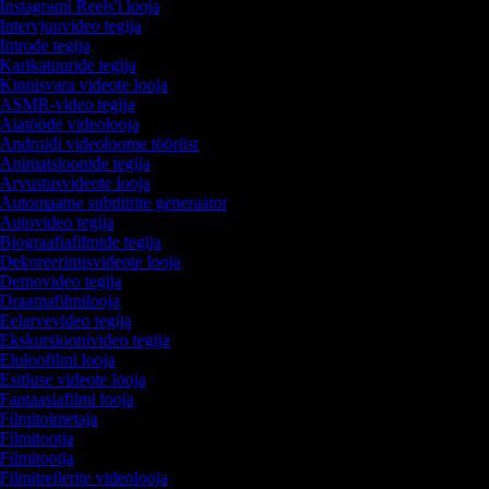
Instagrami Reels'i looja
Intervjuuvideo tegija
Introde tegija
Karikatuuride tegija
Kinnisvara videote looja
ASMR-video tegija
Aiatööde videolooja
Androidi videoloome tööriist
Animatsioonide tegija
Arvustusvideote looja
Automaatne subtiitrite generaator
Autovideo tegija
Biograafiafilmide tegija
Dekoreerimisvideote looja
Demovideo tegija
Draamafilmilooja
Eelarvevideo tegija
Ekskursioonivideo tegija
Eluloofilmi looja
Esitluse videote looja
Fantaasiafilmi looja
Filmitoimetaja
Filmitootja
Filmitootja
Filmitreilerite videolooja