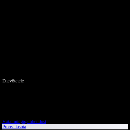
Ettevõtetele
Võta müügiga ühendust
Proovi tasuta