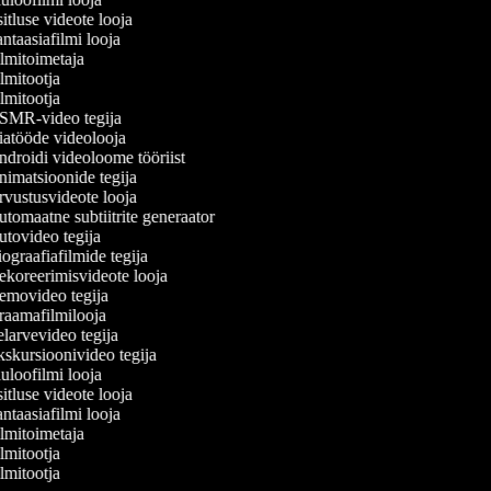
itluse videote looja
ntaasiafilmi looja
lmitoimetaja
lmitootja
lmitootja
MR-video tegija
atööde videolooja
droidi videoloome tööriist
imatsioonide tegija
vustusvideote looja
tomaatne subtiitrite generaator
tovideo tegija
ograafiafilmide tegija
koreerimisvideote looja
movideo tegija
aamafilmilooja
larvevideo tegija
skursioonivideo tegija
uloofilmi looja
itluse videote looja
ntaasiafilmi looja
lmitoimetaja
lmitootja
lmitootja