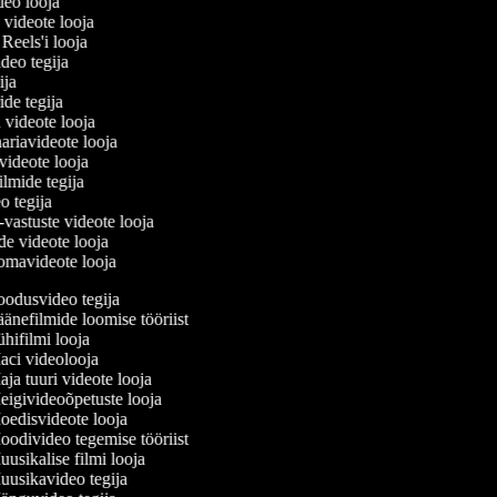
deo looja
 videote looja
 Reels'i looja
video tegija
gija
ride tegija
a videote looja
ariavideote looja
videote looja
ilmide tegija
eo tegija
-vastuste videote looja
de videote looja
omavideote looja
odusvideo tegija
änefilmide loomise tööriist
hifilmi looja
ci videolooja
ja tuuri videote looja
igivideoõpetuste looja
edisvideote looja
odivideo tegemise tööriist
usikalise filmi looja
usikavideo tegija