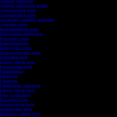
Aiatööde videolooja
Androidi videoloome tööriist
Animatsioonide tegija
Arvustusvideote looja
Automaatne subtiitrite generaator
Autovideo tegija
Biograafiafilmide tegija
Dekoreerimisvideote looja
Demovideo tegija
Draamafilmilooja
Eelarvevideo tegija
Ekskursioonivideo tegija
Eluloofilmi looja
Esitluse videote looja
Fantaasiafilmi looja
Filmitoimetaja
Filmitootja
Filmitootja
Filmitreilerite videolooja
Fitnessi videote looja
Foto- ja videolooja
Fännivideo looja
Haridusvideote looja
Hääldusvideo looja
Häälnäoga videote looja