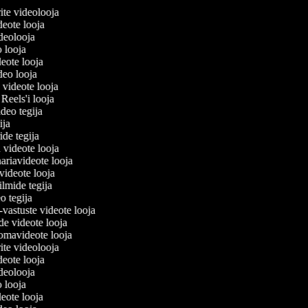
erite videolooja
ideote looja
videolooja
o looja
deote looja
deo looja
 videote looja
 Reels'i looja
video tegija
gija
ride tegija
a videote looja
ariavideote looja
videote looja
ilmide tegija
eo tegija
-vastuste videote looja
de videote looja
omavideote looja
erite videolooja
ideote looja
videolooja
o looja
deote looja