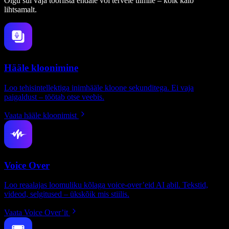
Olgu sul vaja tööriista endale või tervele tiimile – kõik käib
lihtsamalt.
Hääle kloonimine
Loo tehisintellektiga inimhääle kloone sekunditega. Ei vaja
paigaldust – töötab otse veebis.
Vaata hääle kloonimist
Voice Over
Loo reaalajas loomuliku kõlaga voice-over’eid AI abil. Tekstid,
videod, selgitused – ükskõik mis stiilis.
Vaata Voice Over’it