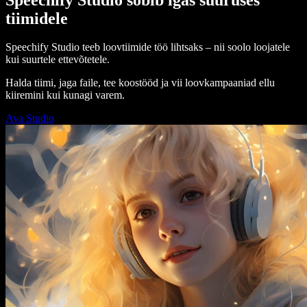
tiimidele
Speechify Studio teeb loovtiimide töö lihtsaks – nii soolo loojatele
kui suurtele ettevõtetele.
Halda tiimi, jaga faile, tee koostööd ja vii loovkampaaniad ellu
kiiremini kui kunagi varem.
Ava Studio