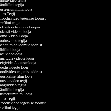
nguvideo tegija
rulifilmi tegija
steeriumifilmi looja
tro Tegija
roodiavideo tegemise tööriist
refilmi tegija
dcasti video looja koopia
dcasti videote looja
omo Video Looja
odusvideo tegija
änefilmide loomise tööriist
hifilmi looja
ci videolooja
ja tuuri videote looja
igivideoõpetuste looja
edisvideote looja
odivideo tegemise tööriist
usikalise filmi looja
usikavideo tegija
nguvideo tegija
rulifilmi tegija
steeriumifilmi looja
tro Tegija
roodiavideo tegemise tööriist
refilmi tegija