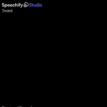
Kirjuta häälega 5× kiiremini
Tooted
Loe lähemalt