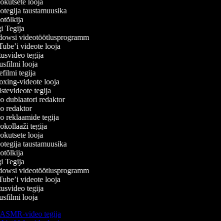
kutsete looja
tegija taustamuusika
tõlkija
 Tegija
owsi videotöötlusprogramm
be’i videote looja
svideo tegija
filmi looja
ilmi tegija
ing-videote looja
tevideote tegija
 dublaatori redaktor
 redaktor
 reklaamide tegija
kollaaži tegija
kutsete looja
tegija taustamuusika
tõlkija
 Tegija
owsi videotöötlusprogramm
be’i videote looja
svideo tegija
filmi looja
ASMR-video tegija