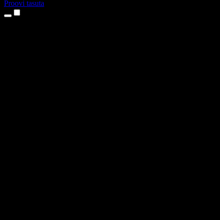
Proovi tasuta
Tooted
Tekst kõneks
iPhone’i ja iPadi rakendused
Androidi rakendus
Chrome’i laiendus
Edge’i laiendus
Veebirakendus
Maci rakendus
Windowsi rakendus
AI häältegeneraator
Pealelugemine
Dublaaž
Hääle kloonimine