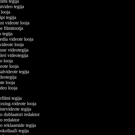
filmi tegija
nivideo tegija
o looja
ipi tegija
ni videote looja
ne filmitootja
eo tegija
eedia videote looja
-videote looja
tuse videotegija
eileri videotegija
eo looja
ideote looja
ialvideote tegija
ideotegija
ote looja
ideo looja
ilmi tegija
ing-videote looja
tevideote tegija
 dublaatori redaktor
 redaktor
 reklaamide tegija
kollaaži tegija