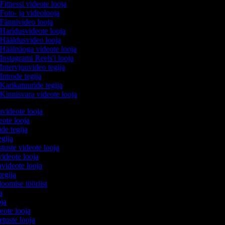
Fitnessi videote looja
Foto- ja videolooja
Fännivideo looja
Haridusvideote looja
Hääldusvideo looja
Häälnäoga videote looja
Instagrami Reels'i looja
Intervjuuvideo tegija
Introde tegija
Karikatuuride tegija
Kinnisvara videote looja
videote looja
eote looja
ide tegija
egija
stuste videote looja
videote looja
videote looja
tegija
loomise tööriist
ja
oja
deote looja
etuste looja