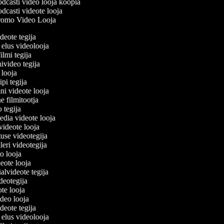
dcasti video looja koopia
dcasti videote looja
omo Video Looja
ideote tegija
 elus videolooja
filmi tegija
nivideo tegija
o looja
ipi tegija
ni videote looja
ne filmitootja
eo tegija
eedia videote looja
-videote looja
tuse videotegija
eileri videotegija
eo looja
ideote looja
ialvideote tegija
ideotegija
ote looja
ideo looja
ideote tegija
 elus videolooja