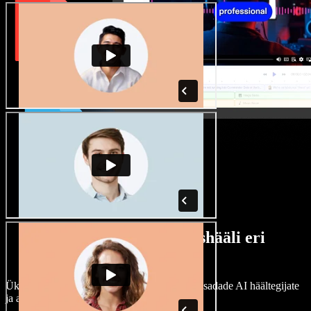
Lai valik mees- ja naishääli eri
aktsentidega
Ükski projekt ei pea kõlama ühtemoodi. Vali sadade AI häältegijate
ja aktsentide hulgast ning kohanda neid.