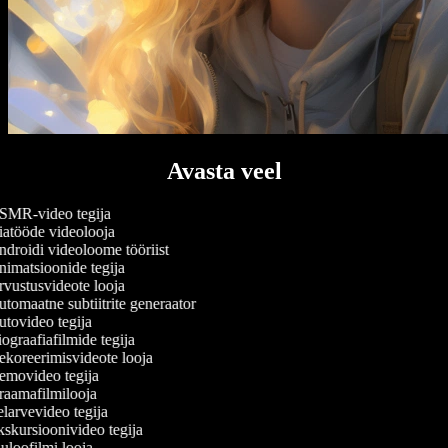
Avasta veel
MR-video tegija
atööde videolooja
droidi videoloome tööriist
imatsioonide tegija
vustusvideote looja
tomaatne subtiitrite generaator
tovideo tegija
ograafiafilmide tegija
koreerimisvideote looja
movideo tegija
aamafilmilooja
larvevideo tegija
skursioonivideo tegija
uloofilmi looja