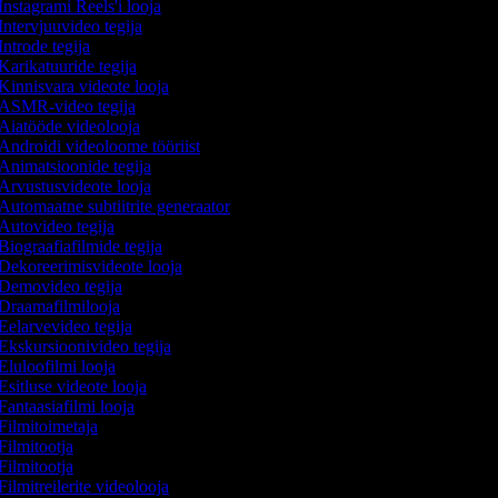
Instagrami Reels'i looja
Intervjuuvideo tegija
Introde tegija
Karikatuuride tegija
Kinnisvara videote looja
ASMR-video tegija
Aiatööde videolooja
Androidi videoloome tööriist
Animatsioonide tegija
Arvustusvideote looja
Automaatne subtiitrite generaator
Autovideo tegija
Biograafiafilmide tegija
Dekoreerimisvideote looja
Demovideo tegija
Draamafilmilooja
Eelarvevideo tegija
Ekskursioonivideo tegija
Eluloofilmi looja
Esitluse videote looja
Fantaasiafilmi looja
Filmitoimetaja
Filmitootja
Filmitootja
Filmitreilerite videolooja