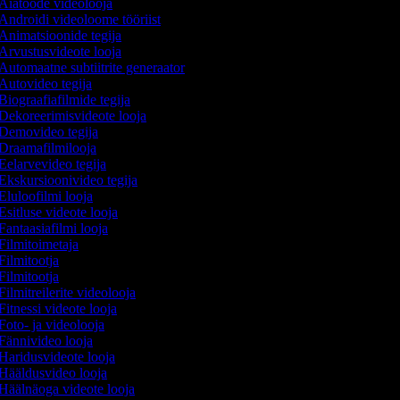
Aiatööde videolooja
Androidi videoloome tööriist
Animatsioonide tegija
Arvustusvideote looja
Automaatne subtiitrite generaator
Autovideo tegija
Biograafiafilmide tegija
Dekoreerimisvideote looja
Demovideo tegija
Draamafilmilooja
Eelarvevideo tegija
Ekskursioonivideo tegija
Eluloofilmi looja
Esitluse videote looja
Fantaasiafilmi looja
Filmitoimetaja
Filmitootja
Filmitootja
Filmitreilerite videolooja
Fitnessi videote looja
Foto- ja videolooja
Fännivideo looja
Haridusvideote looja
Hääldusvideo looja
Häälnäoga videote looja