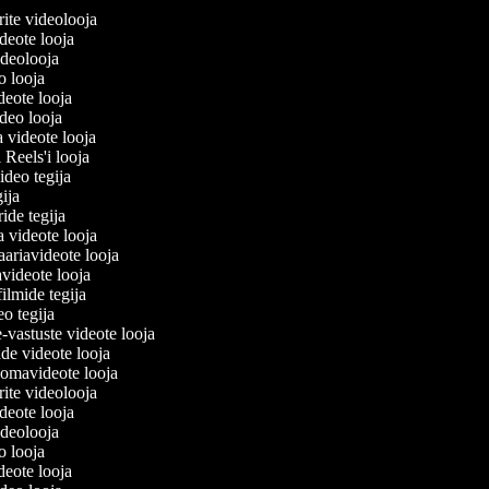
lerite videolooja
videote looja
videolooja
eo looja
ideote looja
ideo looja
a videote looja
i Reels'i looja
video tegija
egija
ride tegija
ra videote looja
ariavideote looja
videote looja
filmide tegija
eo tegija
e-vastuste videote looja
ade videote looja
oomavideote looja
lerite videolooja
videote looja
videolooja
eo looja
ideote looja