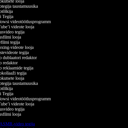
kutsete looja
tegija taustamuusika
tõlkija
 Tegija
wsi videotöötlusprogramm
be’i videote looja
svideo tegija
filmi looja
ilmi tegija
ing-videote looja
tevideote tegija
 dublaatori redaktor
 redaktor
 reklaamide tegija
ollaaži tegija
kutsete looja
tegija taustamuusika
tõlkija
 Tegija
wsi videotöötlusprogramm
be’i videote looja
svideo tegija
filmi looja
ASMR-video tegija