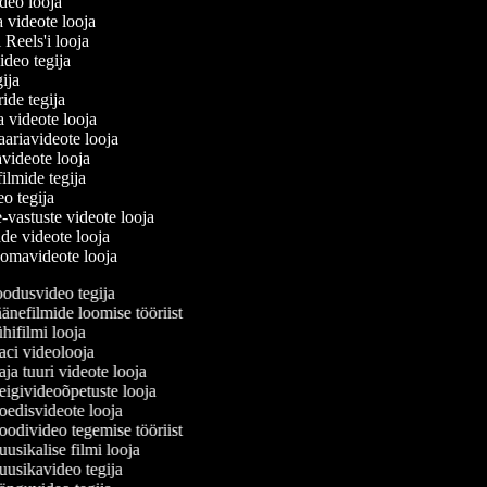
ideo looja
a videote looja
i Reels'i looja
video tegija
egija
ride tegija
ra videote looja
ariavideote looja
videote looja
filmide tegija
eo tegija
e-vastuste videote looja
ade videote looja
oomavideote looja
odusvideo tegija
nefilmide loomise tööriist
ifilmi looja
ci videolooja
a tuuri videote looja
igivideoõpetuste looja
edisvideote looja
divideo tegemise tööriist
sikalise filmi looja
usikavideo tegija