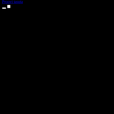
Proovi tasuta
Tooted
Tekst kõneks
iPhone’i ja iPadi rakendused
Androidi rakendus
Chrome’i laiendus
Edge’i laiendus
Veebirakendus
Maci rakendus
Windowsi rakendus
AI häältegeneraator
Pealelugemine
Dublaaž
Hääle kloonimine