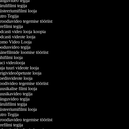
nguvideo tegija
ulifilmi tegija
teeriumifilmi looja
tro Tegija
oodiavideo tegemise tööriist
efilmi tegija
casti video looja koopia
casti videote looja
omo Video Looja
odusvideo tegija
nefilmide loomise tööriist
ifilmi looja
ci videolooja
a tuuri videote looja
igivideoõpetuste looja
edisvideote looja
divideo tegemise tööriist
sikalise filmi looja
usikavideo tegija
nguvideo tegija
ulifilmi tegija
teeriumifilmi looja
tro Tegija
oodiavideo tegemise tööriist
efilmi tegija