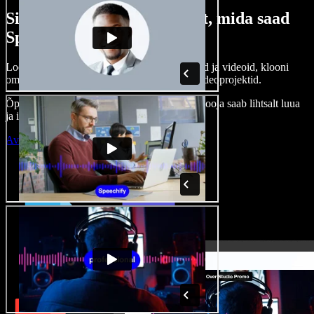
Siin on vaid väike osa sellest, mida saad
Speechify Studioga teha.
Loo voice-over’eid, kasuta tasuta pilte, helisid ja videoid, klooni
oma häält ja pane kokku terviklikud audio-videoprojektid.
Õppimiskõver puudub, kõik töötab veebis – looja saab lihtsalt luua
ja ideed kiiresti ellu viia.
Ava Studio