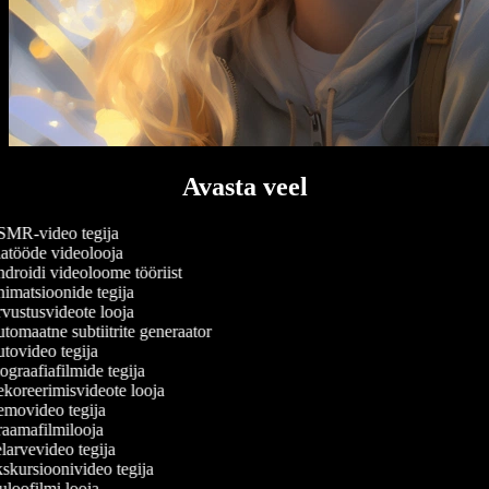
Avasta veel
MR-video tegija
atööde videolooja
roidi videoloome tööriist
matsioonide tegija
ustusvideote looja
omaatne subtiitrite generaator
ovideo tegija
graafiafilmide tegija
koreerimisvideote looja
movideo tegija
aamafilmilooja
arvevideo tegija
kursioonivideo tegija
loofilmi looja