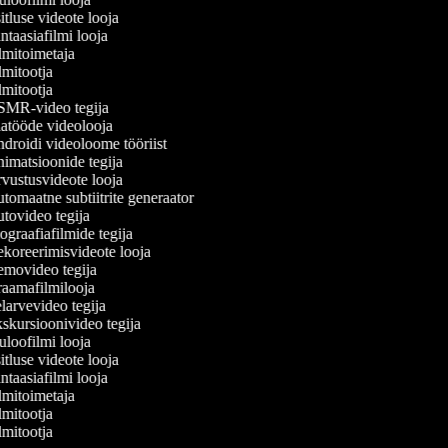
tluse videote looja
taasiafilmi looja
mitoimetaja
mitootja
mitootja
MR-video tegija
atööde videolooja
roidi videoloome tööriist
matsioonide tegija
ustusvideote looja
omaatne subtiitrite generaator
ovideo tegija
graafiafilmide tegija
koreerimisvideote looja
movideo tegija
aamafilmilooja
arvevideo tegija
kursioonivideo tegija
loofilmi looja
tluse videote looja
taasiafilmi looja
mitoimetaja
mitootja
mitootja