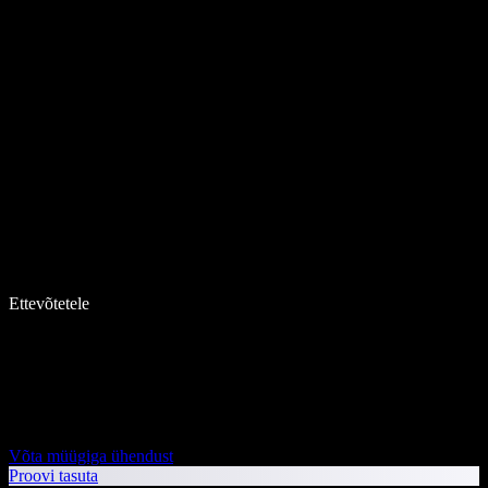
Ettevõtetele
Võta müügiga ühendust
Proovi tasuta