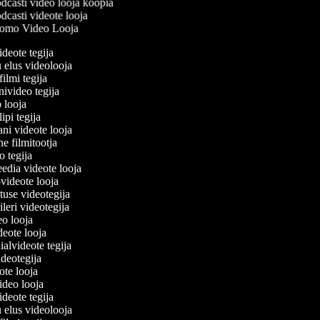
casti video looja koopia
casti videote looja
omo Video Looja
ideote tegija
u elus videolooja
filmi tegija
onivideo tegija
o looja
lipi tegija
ani videote looja
ne filmitootja
deo tegija
meedia videote looja
e-videote looja
etuse videotegija
reileri videotegija
deo looja
ideote looja
ialvideote tegija
videotegija
eote looja
video looja
ideote tegija
u elus videolooja