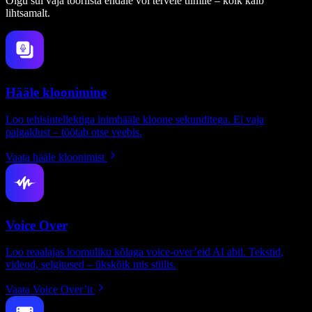
Olgu sul vaja tööriista endale või tervele tiimile – kõik käib
lihtsamalt.
Hääle kloonimine
Loo tehisintellektiga inimhääle kloone sekunditega. Ei vaja
paigaldust – töötab otse veebis.
Vaata hääle kloonimist
Voice Over
Loo reaalajas loomuliku kõlaga voice-over’eid AI abil. Tekstid,
videod, selgitused – ükskõik mis stiilis.
Vaata Voice Over’it