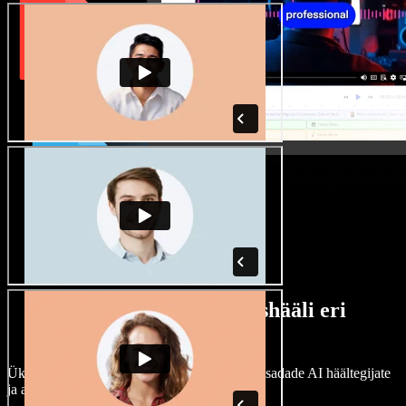
Lai valik mees- ja naishääli eri
aktsentidega
Ükski projekt ei pea kõlama ühtemoodi. Vali sadade AI häältegijate
ja aktsentide hulgast ning kohanda neid.