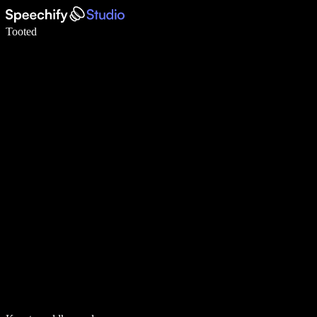
Kirjuta häälega 5× kiiremini
Tooted
Loe lähemalt