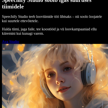
tiimidele
Speechify Studio teeb loovtiimide töö lihtsaks – nii soolo loojatele
kui suurtele ettevõtetele.
Halda tiimi, jaga faile, tee koostööd ja vii loovkampaaniad ellu
kiiremini kui kunagi varem.
Ava Studio