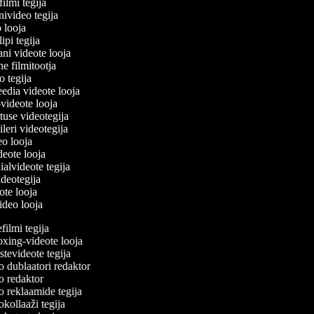
filmi tegija
onivideo tegija
o looja
lipi tegija
ani videote looja
ne filmitootja
deo tegija
meedia videote looja
e-videote looja
etuse videotegija
reileri videotegija
deo looja
ideote looja
ialvideote tegija
videotegija
eote looja
video looja
ilmi tegija
ing-videote looja
tevideote tegija
 dublaatori redaktor
 redaktor
 reklaamide tegija
ollaaži tegija