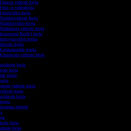
Fitnessi videote looja
Foto- ja videolooja
Fännivideo looja
Haridusvideote looja
Hääldusvideo looja
Häälnäoga videote looja
Instagrami Reels'i looja
Intervjuuvideo tegija
Introde tegija
Karikatuuride tegija
Kinnisvara videote looja
avideote looja
eote looja
ide tegija
tegija
stuste videote looja
videote looja
videote looja
 tegija
 loomise tööriist
oja
ooja
ideote looja
etuste looja