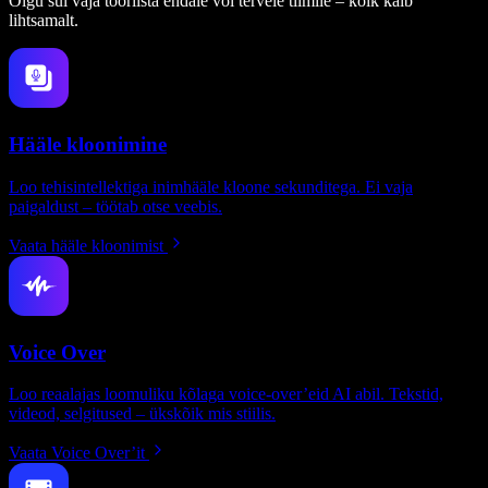
Olgu sul vaja tööriista endale või tervele tiimile – kõik käib
lihtsamalt.
Hääle kloonimine
Loo tehisintellektiga inimhääle kloone sekunditega. Ei vaja
paigaldust – töötab otse veebis.
Vaata hääle kloonimist
Voice Over
Loo reaalajas loomuliku kõlaga voice-over’eid AI abil. Tekstid,
videod, selgitused – ükskõik mis stiilis.
Vaata Voice Over’it