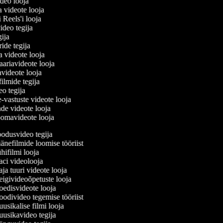
ideo looja
a videote looja
i Reels'i looja
video tegija
egija
ride tegija
ra videote looja
ariavideote looja
videote looja
filmide tegija
deo tegija
e-vastuste videote looja
ade videote looja
oomavideote looja
dusvideo tegija
nefilmide loomise tööriist
ifilmi looja
ci videolooja
a tuuri videote looja
givideoõpetuste looja
edisvideote looja
divideo tegemise tööriist
sikalise filmi looja
usikavideo tegija