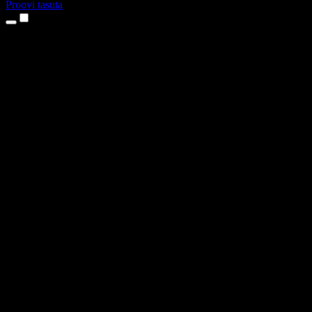
Proovi tasuta
Tooted
Tekst kõneks
iPhone’i ja iPadi rakendused
Androidi rakendus
Chrome’i laiendus
Edge’i laiendus
Veebirakendus
Maci rakendus
Windowsi rakendus
AI häältegeneraator
Pealelugemine
Dublaaž
Hääle kloonimine