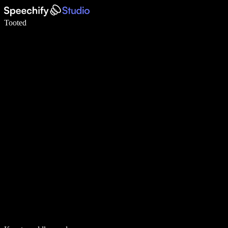
Kirjuta häälega 5× kiiremini
Tooted
Loe lähemalt