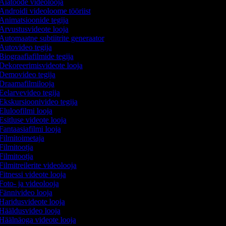
Aiatööde videolooja
Androidi videoloome tööriist
Animatsioonide tegija
Arvustusvideote looja
Automaatne subtiitrite generaator
Autovideo tegija
Biograafiafilmide tegija
Dekoreerimisvideote looja
Demovideo tegija
Draamafilmilooja
Eelarvevideo tegija
Ekskursioonivideo tegija
Eluloofilmi looja
Esitluse videote looja
Fantaasiafilmi looja
Filmitoimetaja
Filmitootja
Filmitootja
ilmitreilerite videolooja
Fitnessi videote looja
Foto- ja videolooja
Fännivideo looja
Haridusvideote looja
Hääldusvideo looja
Häälnäoga videote looja