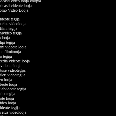
casti video looja koopia
casti videote looja
omo Video Looja
videote tegija
u elus videolooja
filmi tegija
onivideo tegija
eo looja
lipi tegija
ani videote looja
ne filmitootja
deo tegija
meedia videote looja
e-videote looja
etuse videotegija
reileri videotegija
deo looja
ideote looja
nialvideote tegija
videotegija
eote looja
video looja
videote tegija
u elus videolooja