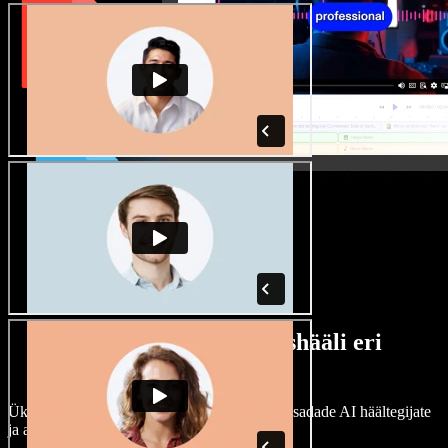
Lai valik mees- ja naishääli eri
aktsentidega
Ükski projekt ei pea kõlama ühtemoodi. Vali sadade AI häältegijate
ja aktsentide hulgast ning kohanda neid.