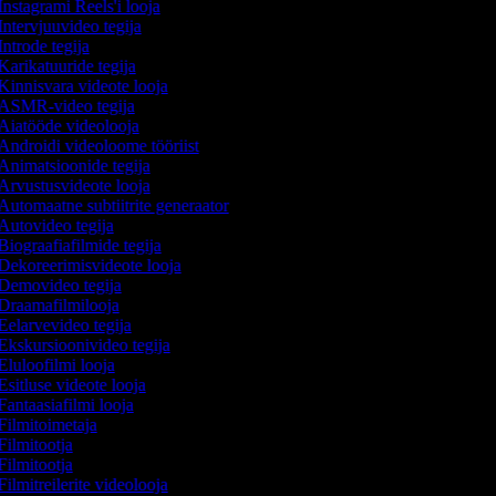
Instagrami Reels'i looja
Intervjuuvideo tegija
ntrode tegija
Karikatuuride tegija
Kinnisvara videote looja
ASMR-video tegija
Aiatööde videolooja
Androidi videoloome tööriist
Animatsioonide tegija
Arvustusvideote looja
Automaatne subtiitrite generaator
Autovideo tegija
Biograafiafilmide tegija
Dekoreerimisvideote looja
Demovideo tegija
Draamafilmilooja
Eelarvevideo tegija
Ekskursioonivideo tegija
Eluloofilmi looja
Esitluse videote looja
Fantaasiafilmi looja
Filmitoimetaja
Filmitootja
Filmitootja
ilmitreilerite videolooja