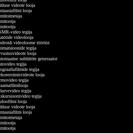
tluse videote looja
taasiafilmi looja
mitoimetaja
mitootja
mitootja
MR-video tegija
atööde videolooja
roidi videoloome tööriist
matsioonide tegija
ustusvideote looja
omaatne subtiitrite generaator
ovideo tegija
graafiafilmide tegija
oreerimisvideote looja
movideo tegija
aamafilmilooja
arvevideo tegija
kursioonivideo tegija
loofilmi looja
tluse videote looja
taasiafilmi looja
mitoimetaja
mitootja
mitootja