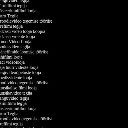
nguvideo tegija
ulifilmi tegija
teeriumifilmi looja
ro Tegija
oodiavideo tegemise tööriist
efilmi tegija
casti video looja koopia
casti videote looja
omo Video Looja
dusvideo tegija
nefilmide loomise tööriist
ifilmi looja
ci videolooja
a tuuri videote looja
givideoõpetuste looja
edisvideote looja
divideo tegemise tööriist
sikalise filmi looja
usikavideo tegija
nguvideo tegija
ulifilmi tegija
teeriumifilmi looja
ro Tegija
oodiavideo tegemise tööriist
efilmi tegija