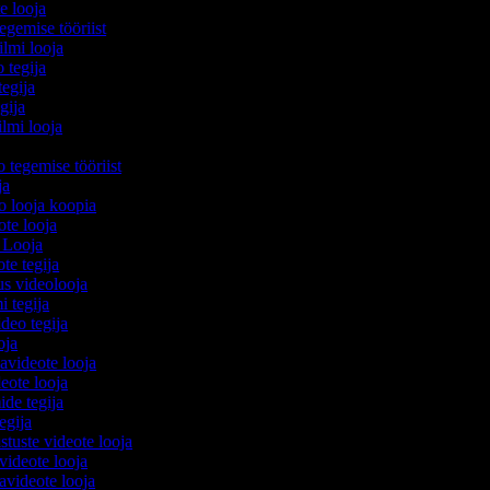
te looja
egemise tööriist
filmi looja
o tegija
tegija
egija
ilmi looja
o tegemise tööriist
ija
eo looja koopia
eote looja
o Looja
ote tegija
us videolooja
mi tegija
ideo tegija
ooja
avideote looja
eote looja
ide tegija
tegija
stuste videote looja
videote looja
videote looja