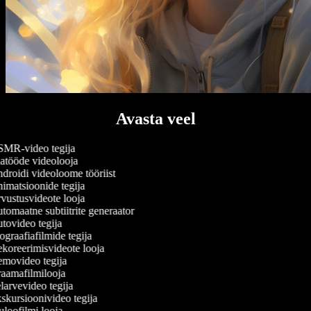
Avasta veel
MR-video tegija
atööde videolooja
roidi videoloome tööriist
matsioonide tegija
ustusvideote looja
omaatne subtiitrite generaator
ovideo tegija
graafiafilmide tegija
oreerimisvideote looja
movideo tegija
aamafilmilooja
arvevideo tegija
kursioonivideo tegija
loofilmi looja