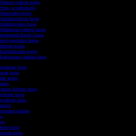
Fitnessi videote looja
Foto- ja videolooja
Fännivideo looja
Haridusvideote looja
Hääldusvideo looja
Häälnäoga videote looja
Instagrami Reels'i looja
Intervjuuvideo tegija
ntrode tegija
Karikatuuride tegija
Kinnisvara videote looja
avideote looja
eote looja
ide tegija
tegija
stuste videote looja
videote looja
videote looja
 tegija
 loomise tööriist
oja
ooja
ideote looja
etuste looja