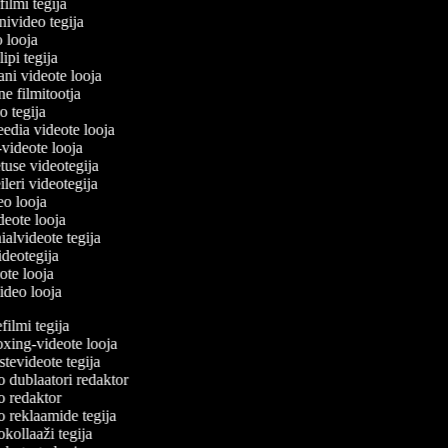
filmi tegija
onivideo tegija
eo looja
lipi tegija
ani videote looja
ne filmitootja
deo tegija
meedia videote looja
e-videote looja
etuse videotegija
reileri videotegija
deo looja
ideote looja
nialvideote tegija
videotegija
eote looja
video looja
lmi tegija
ing-videote looja
evideote tegija
 dublaatori redaktor
 redaktor
 reklaamide tegija
ollaaži tegija