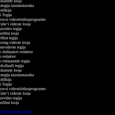
kutsete looja
tegija taustamuusika
tõlkija
 Tegija
wsi videotöötlusprogramm
be’i videote looja
svideo tegija
filmi looja
lmi tegija
ing-videote looja
evideote tegija
 dublaatori redaktor
 redaktor
 reklaamide tegija
ollaaži tegija
kutsete looja
tegija taustamuusika
tõlkija
 Tegija
wsi videotöötlusprogramm
be’i videote looja
svideo tegija
filmi looja
ASMR-video tegija