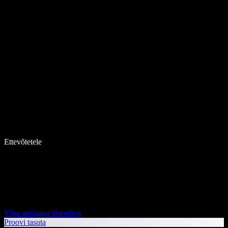
Ettevõtetele
Võta müügiga ühendust
Proovi tasuta