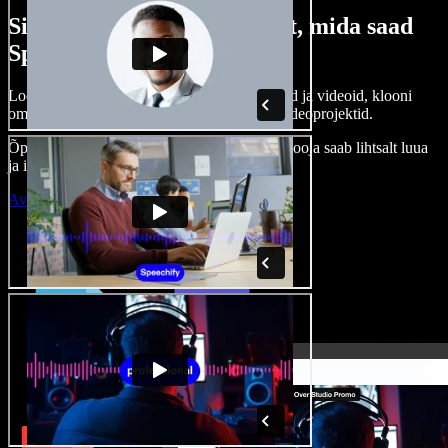
Siin on vaid väike osa sellest, mida saad
Speechify Studioga teha.
Loo voice-over’eid, kasuta tasuta pilte, helisid ja videoid, klooni
oma häält ja pane kokku terviklikud audio-videoprojektid.
Õppimiskõver puudub, kõik töötab veebis – looja saab lihtsalt luua
ja ideed kiiresti ellu viia.
Ava Studio