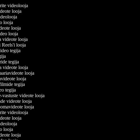
lerite videolooja
videote looja
videolooja
eo looja
ideote looja
ideo looja
a videote looja
i Reels'i looja
video tegija
egija
ride tegija
ra videote looja
ariavideote looja
videote looja
filmide tegija
deo tegija
e-vastuste videote looja
ade videote looja
oomavideote looja
lerite videolooja
videote looja
videolooja
eo looja
ideote looja