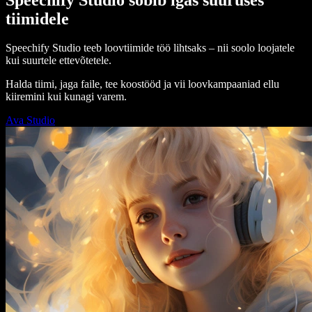
tiimidele
Speechify Studio teeb loovtiimide töö lihtsaks – nii soolo loojatele
kui suurtele ettevõtetele.
Halda tiimi, jaga faile, tee koostööd ja vii loovkampaaniad ellu
kiiremini kui kunagi varem.
Ava Studio