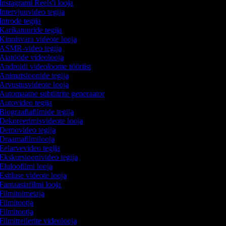
Instagrami Reels'i looja
Intervjuuvideo tegija
Introde tegija
Karikatuuride tegija
Kinnisvara videote looja
ASMR-video tegija
Aiatööde videolooja
Androidi videoloome tööriist
Animatsioonide tegija
Arvustusvideote looja
Automaatne subtiitrite generaator
Autovideo tegija
Biograafiafilmide tegija
Dekoreerimisvideote looja
Demovideo tegija
Draamafilmilooja
Eelarvevideo tegija
Ekskursioonivideo tegija
Eluloofilmi looja
Esitluse videote looja
Fantaasiafilmi looja
Filmitoimetaja
Filmitootja
Filmitootja
Filmitreilerite videolooja