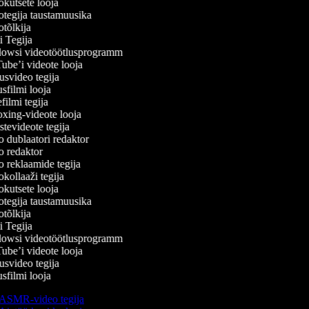
kutsete looja
tegija taustamuusika
tõlkija
 Tegija
wsi videotöötlusprogramm
be’i videote looja
svideo tegija
filmi looja
ilmi tegija
ing-videote looja
evideote tegija
 dublaatori redaktor
 redaktor
 reklaamide tegija
ollaaži tegija
kutsete looja
tegija taustamuusika
tõlkija
 Tegija
wsi videotöötlusprogramm
be’i videote looja
svideo tegija
filmi looja
ASMR-video tegija