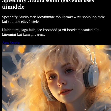
tiimidele
Speechify Studio teeb loovtiimide töö lihtsaks – nii soolo loojatele
kui suurtele ettevõtetele.
Halda tiimi, jaga faile, tee koostööd ja vii loovkampaaniad ellu
kiiremini kui kunagi varem.
Ava Studio