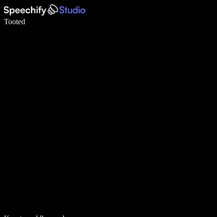
Kirjuta häälega 5× kiiremini
Tooted
Loe lähemalt