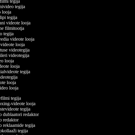
filmi tegija
onivideo tegija
eo looja
lipi tegija
ani videote looja
ne filmitootja
deo tegija
meedia videote looja
e-videote looja
etuse videotegija
reileri videotegija
deo looja
ideote looja
ialvideote tegija
videotegija
eote looja
video looja
ilmi tegija
ing-videote looja
evideote tegija
 dublaatori redaktor
 redaktor
 reklaamide tegija
ollaaži tegija