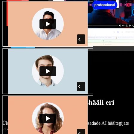
Lai valik mees- ja naishääli eri
aktsentidega
Ükski projekt ei pea kõlama ühtemoodi. Vali sadade AI häältegijate
ja aktsentide hulgast ning kohanda neid.