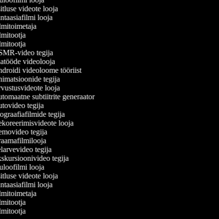
tluse videote looja
taasiafilmi looja
mitoimetaja
mitootja
mitootja
MR-video tegija
atööde videolooja
roidi videoloome tööriist
matsioonide tegija
ustusvideote looja
omaatne subtiitrite generaator
ovideo tegija
graafiafilmide tegija
oreerimisvideote looja
movideo tegija
aamafilmilooja
arvevideo tegija
kursioonivideo tegija
loofilmi looja
tluse videote looja
taasiafilmi looja
mitoimetaja
mitootja
mitootja