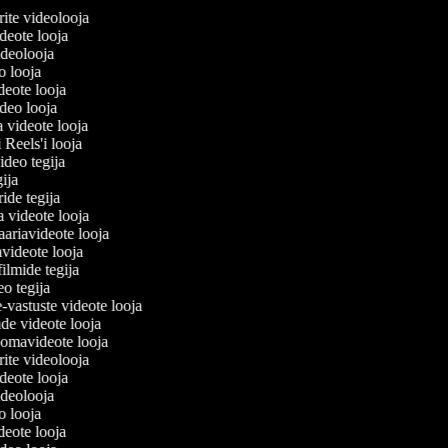
lerite videolooja
videote looja
videolooja
eo looja
ideote looja
ideo looja
a videote looja
i Reels'i looja
video tegija
egija
ride tegija
ra videote looja
ariavideote looja
videote looja
filmide tegija
deo tegija
e-vastuste videote looja
ade videote looja
oomavideote looja
lerite videolooja
videote looja
videolooja
eo looja
ideote looja