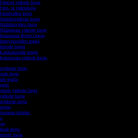
Fitnessi videote looja
Foto- ja videolooja
Fännivideo looja
Haridusvideote looja
Hääldusvideo looja
Häälnäoga videote looja
Instagrami Reels'i looja
Intervjuuvideo tegija
Introde tegija
Karikatuuride tegija
Kinnisvara videote looja
avideote looja
eote looja
ide tegija
tegija
stuste videote looja
videote looja
videote looja
 tegija
 loomise tööriist
oja
ooja
ideote looja
etuste looja