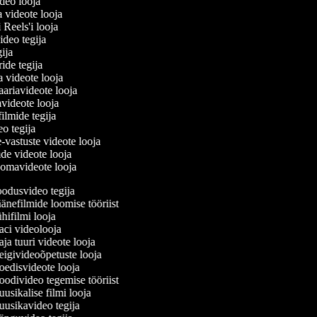
ideo looja
a videote looja
i Reels'i looja
video tegija
egija
ride tegija
ra videote looja
ariavideote looja
videote looja
filmide tegija
deo tegija
e-vastuste videote looja
ade videote looja
oomavideote looja
odusvideo tegija
nefilmide loomise tööriist
ifilmi looja
ci videolooja
a tuuri videote looja
givideoõpetuste looja
edisvideote looja
divideo tegemise tööriist
sikalise filmi looja
usikavideo tegija