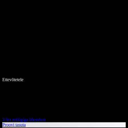
Ettevõtetele
Võta müügiga ühendust
Proovi tasuta