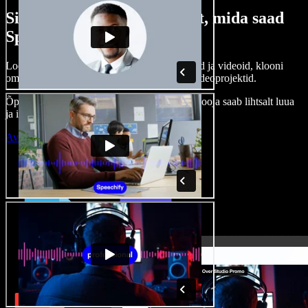
Siin on vaid väike osa sellest, mida saad
Speechify Studioga teha.
Loo voice-over’eid, kasuta tasuta pilte, helisid ja videoid, klooni
oma häält ja pane kokku terviklikud audio-videoprojektid.
Õppimiskõver puudub, kõik töötab veebis – looja saab lihtsalt luua
ja ideed kiiresti ellu viia.
Ava Studio