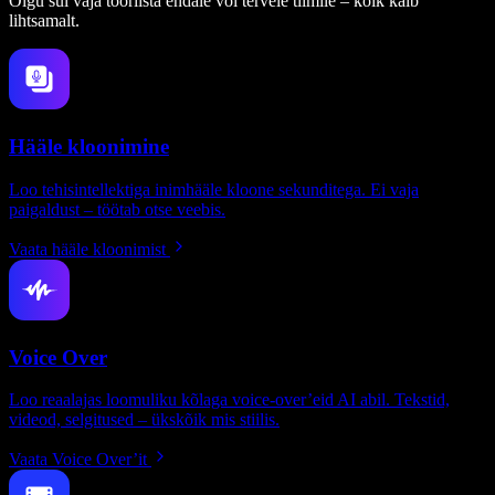
Olgu sul vaja tööriista endale või tervele tiimile – kõik käib
lihtsamalt.
Hääle kloonimine
Loo tehisintellektiga inimhääle kloone sekunditega. Ei vaja
paigaldust – töötab otse veebis.
Vaata hääle kloonimist
Voice Over
Loo reaalajas loomuliku kõlaga voice-over’eid AI abil. Tekstid,
videod, selgitused – ükskõik mis stiilis.
Vaata Voice Over’it