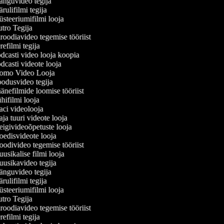
nguvideo tegija
ulifilmi tegija
teeriumifilmi looja
tro Tegija
oodiavideo tegemise tööriist
efilmi tegija
casti video looja koopia
casti videote looja
omo Video Looja
odusvideo tegija
nefilmide loomise tööriist
ifilmi looja
ci videolooja
a tuuri videote looja
givideoõpetuste looja
edisvideote looja
divideo tegemise tööriist
sikalise filmi looja
usikavideo tegija
nguvideo tegija
ulifilmi tegija
teeriumifilmi looja
tro Tegija
oodiavideo tegemise tööriist
efilmi tegija