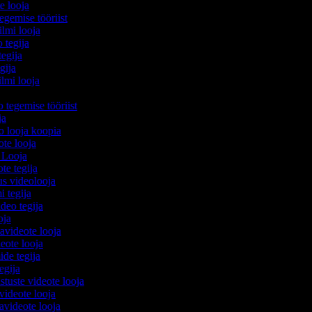
te looja
egemise tööriist
filmi looja
o tegija
tegija
egija
ilmi looja
o tegemise tööriist
ija
eo looja koopia
eote looja
o Looja
ote tegija
us videolooja
mi tegija
ideo tegija
ooja
avideote looja
eote looja
ide tegija
tegija
stuste videote looja
videote looja
videote looja