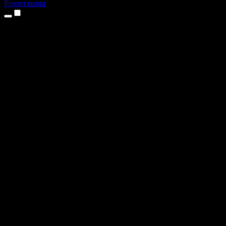
Proovi tasuta
Tooted
Tekst kõneks
iPhone’i ja iPadi rakendused
Androidi rakendus
Chrome’i laiendus
Edge’i laiendus
Veebirakendus
Maci rakendus
Windowsi rakendus
AI häältegeneraator
Pealelugemine
Dublaaž
Hääle kloonimine