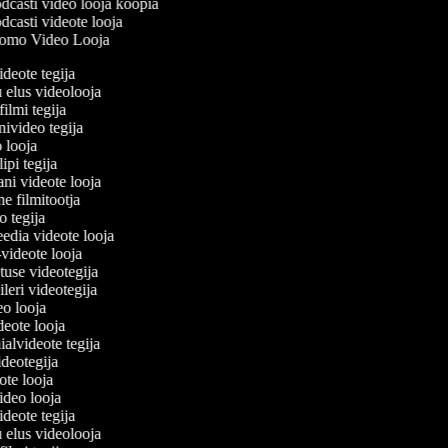
casti video looja koopia
casti videote looja
omo Video Looja
ideote tegija
u elus videolooja
filmi tegija
onivideo tegija
eo looja
lipi tegija
ani videote looja
ne filmitootja
deo tegija
meedia videote looja
e-videote looja
etuse videotegija
reileri videotegija
deo looja
ideote looja
ialvideote tegija
videotegija
eote looja
video looja
ideote tegija
u elus videolooja