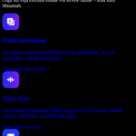
Olgu sul vaja tööriista endale või tervele tiimile – kõik käib
lihtsamalt.
Hääle kloonimine
Loo tehisintellektiga inimhääle kloone sekunditega. Ei vaja
paigaldust – töötab otse veebis.
Vaata hääle kloonimist
Voice Over
Loo reaalajas loomuliku kõlaga voice-over’eid AI abil. Tekstid,
videod, selgitused – ükskõik mis stiilis.
Vaata Voice Over’it