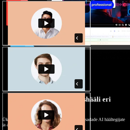
Lai valik mees- ja naishääli eri
aktsentidega
Ükski projekt ei pea kõlama ühtemoodi. Vali sadade AI häältegijate
ja aktsentide hulgast ning kohanda neid.