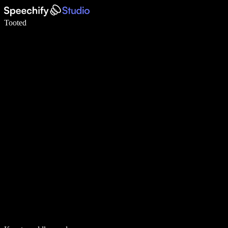
Kirjuta häälega 5× kiiremini
Tooted
Loe lähemalt