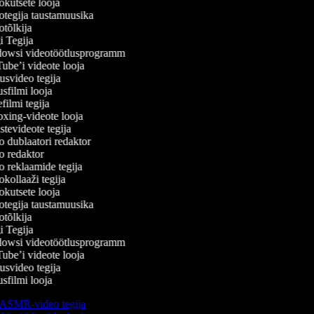
kutsete looja
tegija taustamuusika
tõlkija
 Tegija
wsi videotöötlusprogramm
be’i videote looja
svideo tegija
filmi looja
ilmi tegija
ing-videote looja
tevideote tegija
 dublaatori redaktor
 redaktor
 reklaamide tegija
kollaaži tegija
kutsete looja
tegija taustamuusika
tõlkija
 Tegija
wsi videotöötlusprogramm
be’i videote looja
svideo tegija
filmi looja
ASMR-video tegija