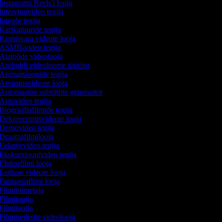
Instagrami Reels'i looja
Intervjuuvideo tegija
Introde tegija
Karikatuuride tegija
Kinnisvara videote looja
ASMR-video tegija
Aiatööde videolooja
Androidi videoloome tööriist
Animatsioonide tegija
Arvustusvideote looja
Automaatne subtiitrite generaator
Autovideo tegija
Biograafiafilmide tegija
Dekoreerimisvideote looja
Demovideo tegija
Draamafilmilooja
Eelarvevideo tegija
Ekskursioonivideo tegija
Eluloofilmi looja
Esitluse videote looja
Fantaasiafilmi looja
Filmitoimetaja
Filmitootja
Filmitootja
Filmitreilerite videolooja