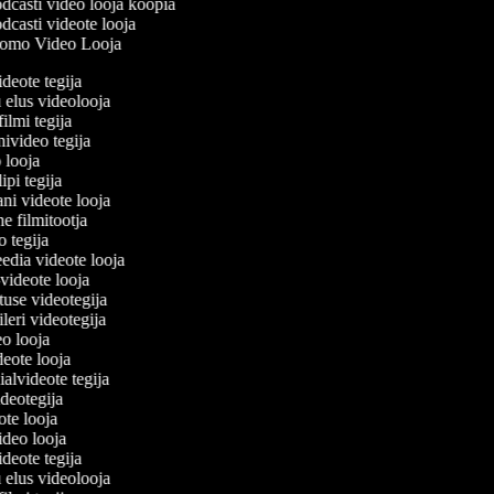
dcasti video looja koopia
casti videote looja
omo Video Looja
ideote tegija
u elus videolooja
filmi tegija
nivideo tegija
o looja
ipi tegija
ani videote looja
ne filmitootja
eo tegija
eedia videote looja
-videote looja
tuse videotegija
eileri videotegija
eo looja
ideote looja
ialvideote tegija
ideotegija
eote looja
video looja
ideote tegija
u elus videolooja