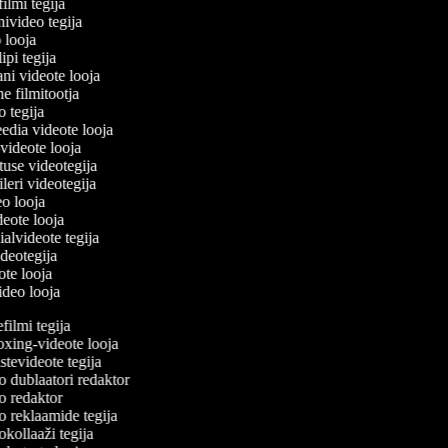
filmi tegija
nivideo tegija
o looja
ipi tegija
ani videote looja
ne filmitootja
eo tegija
eedia videote looja
-videote looja
tuse videotegija
eileri videotegija
eo looja
ideote looja
ialvideote tegija
ideotegija
eote looja
video looja
ilmi tegija
ing-videote looja
tevideote tegija
 dublaatori redaktor
 redaktor
 reklaamide tegija
kollaaži tegija