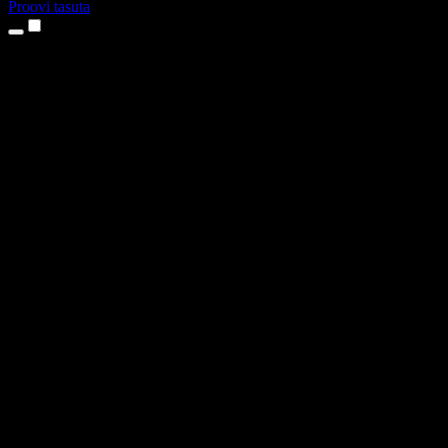
Proovi tasuta
Tooted
Tekst kõneks
iPhone’i ja iPadi rakendused
Androidi rakendus
Chrome’i laiendus
Edge’i laiendus
Veebirakendus
Maci rakendus
Windowsi rakendus
AI häältegeneraator
Pealelugemine
Dublaaž
Hääle kloonimine