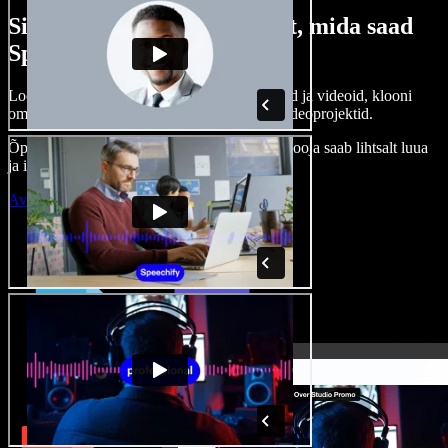
Siin on vaid väike osa sellest, mida saad
Speechify Studioga teha.
Loo voice-over’eid, kasuta tasuta pilte, helisid ja videoid, klooni
oma häält ja pane kokku terviklikud audio-videoprojektid.
Õppimiskõver puudub, kõik töötab veebis – looja saab lihtsalt luua
ja ideed kiiresti ellu viia.
Ava Studio