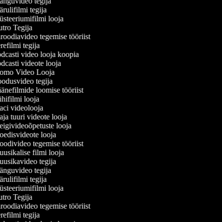
nguvideo tegija
ulifilmi tegija
steeriumifilmi looja
tro Tegija
oodiavideo tegemise tööriist
efilmi tegija
dcasti video looja koopia
casti videote looja
omo Video Looja
odusvideo tegija
nefilmide loomise tööriist
ifilmi looja
ci videolooja
a tuuri videote looja
igivideoõpetuste looja
edisvideote looja
odivideo tegemise tööriist
sikalise filmi looja
usikavideo tegija
nguvideo tegija
ulifilmi tegija
steeriumifilmi looja
tro Tegija
oodiavideo tegemise tööriist
efilmi tegija