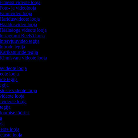
Fitnessi videote looja
Foto- ja videolooja
Fännivideo looja
Haridusvideote looja
Hääldusvideo looja
Häälnäoga videote looja
Instagrami Reels'i looja
Intervjuuvideo tegija
Introde tegija
Karikatuuride tegija
Kinnisvara videote looja
avideote looja
eote looja
ide tegija
tegija
stuste videote looja
videote looja
videote looja
tegija
 loomise tööriist
ja
ooja
deote looja
etuste looja