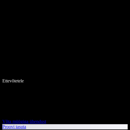
Ettevõtetele
Võta müügiga ühendust
Proovi tasuta