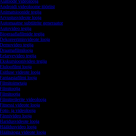
Aiatööde videolooja
Androidi videoloome tööriist
Animatsioonide tegija
Arvustusvideote looja
Automaatne subtiitrite generaator
Autovideo tegija
Biograafiafilmide tegija
Dekoreerimisvideote looja
Demovideo tegija
Draamafilmilooja
Eelarvevideo tegija
Ekskursioonivideo tegija
Eluloofilmi looja
Esitluse videote looja
Fantaasiafilmi looja
Filmitoimetaja
Filmitootja
Filmitootja
Filmitreilerite videolooja
Fitnessi videote looja
Foto- ja videolooja
Fännivideo looja
Haridusvideote looja
Hääldusvideo looja
Häälnäoga videote looja