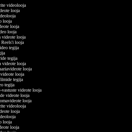
lerite videolooja
videote looja
videolooja
eo looja
ideote looja
ideo looja
a videote looja
i Reels'i looja
video tegija
egija
ride tegija
a videote looja
ariavideote looja
videote looja
filmide tegija
eo tegija
-vastuste videote looja
ade videote looja
omavideote looja
lerite videolooja
videote looja
videolooja
eo looja
ideote looja