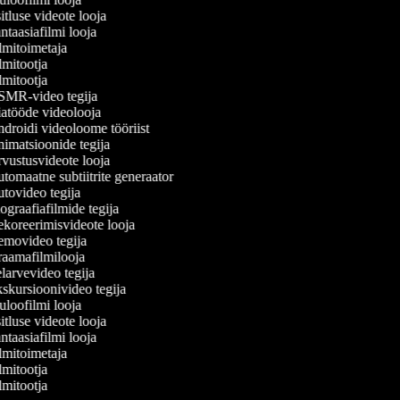
tluse videote looja
taasiafilmi looja
lmitoimetaja
mitootja
mitootja
MR-video tegija
atööde videolooja
droidi videoloome tööriist
imatsioonide tegija
vustusvideote looja
omaatne subtiitrite generaator
tovideo tegija
graafiafilmide tegija
koreerimisvideote looja
movideo tegija
aamafilmilooja
larvevideo tegija
skursioonivideo tegija
loofilmi looja
tluse videote looja
taasiafilmi looja
lmitoimetaja
mitootja
mitootja