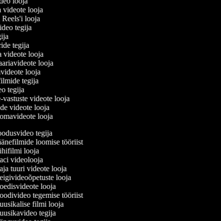
ideo looja
a videote looja
i Reels'i looja
video tegija
egija
ride tegija
a videote looja
ariavideote looja
videote looja
filmide tegija
eo tegija
-vastuste videote looja
ade videote looja
omavideote looja
odusvideo tegija
nefilmide loomise tööriist
ifilmi looja
ci videolooja
a tuuri videote looja
igivideoõpetuste looja
edisvideote looja
odivideo tegemise tööriist
sikalise filmi looja
usikavideo tegija