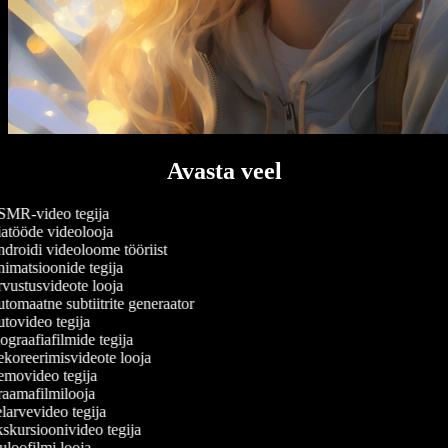
Avasta veel
MR-video tegija
atööde videolooja
droidi videoloome tööriist
imatsioonide tegija
vustusvideote looja
omaatne subtiitrite generaator
tovideo tegija
graafiafilmide tegija
koreerimisvideote looja
movideo tegija
aamafilmilooja
larvevideo tegija
skursioonivideo tegija
loofilmi looja