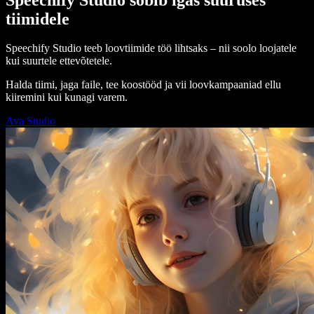
tiimidele
Speechify Studio teeb loovtiimide töö lihtsaks – nii soolo loojatele
kui suurtele ettevõtetele.
Halda tiimi, jaga faile, tee koostööd ja vii loovkampaaniad ellu
kiiremini kui kunagi varem.
Ava Studio