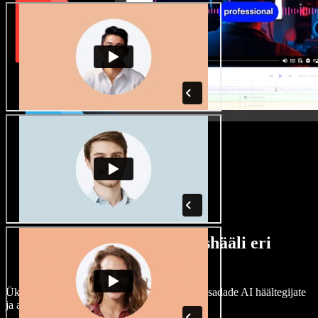
Lai valik mees- ja naishääli eri
aktsentidega
Ükski projekt ei pea kõlama ühtemoodi. Vali sadade AI häältegijate
ja aktsentide hulgast ning kohanda neid.