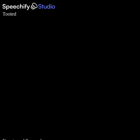
Kirjuta häälega 5× kiiremini
Tooted
Loe lähemalt