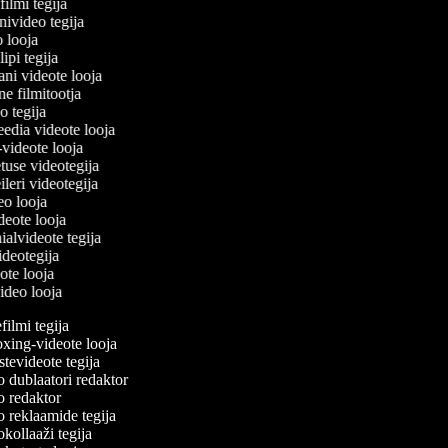
filmi tegija
onivideo tegija
eo looja
lipi tegija
ani videote looja
ine filmitootja
deo tegija
meedia videote looja
e-videote looja
etuse videotegija
reileri videotegija
deo looja
ideote looja
nialvideote tegija
videotegija
eote looja
video looja
lmi tegija
ing-videote looja
evideote tegija
dublaatori redaktor
 redaktor
 reklaamide tegija
ollaaži tegija