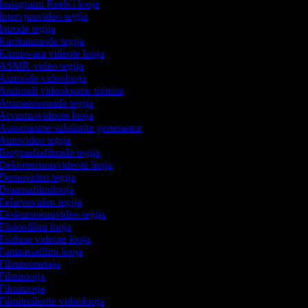
nstagrami Reels'i looja
Intervjuuvideo tegija
ntrode tegija
Karikatuuride tegija
Kinnisvara videote looja
ASMR-video tegija
Aiatööde videolooja
Androidi videoloome tööriist
Animatsioonide tegija
Arvustusvideote looja
Automaatne subtiitrite generaator
Autovideo tegija
iograafiafilmide tegija
Dekoreerimisvideote looja
Demovideo tegija
Draamafilmilooja
Eelarvevideo tegija
Ekskursioonivideo tegija
Eluloofilmi looja
sitluse videote looja
antaasiafilmi looja
Filmitoimetaja
ilmitootja
ilmitootja
ilmitreilerite videolooja