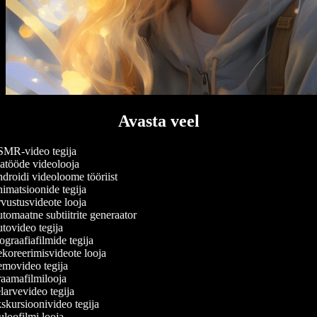
Avasta veel
MR-video tegija
tööde videolooja
roidi videoloome tööriist
matsioonide tegija
ustusvideote looja
omaatne subtiitrite generaator
ovideo tegija
graafiafilmide tegija
oreerimisvideote looja
movideo tegija
aamafilmilooja
arvevideo tegija
kursioonivideo tegija
loofilmi looja