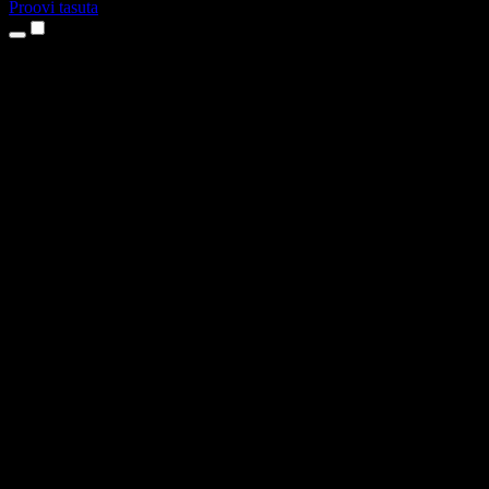
Proovi tasuta
Tooted
Tekst kõneks
iPhone’i ja iPadi rakendused
Androidi rakendus
Chrome’i laiendus
Edge’i laiendus
Veebirakendus
Maci rakendus
Windowsi rakendus
AI häältegeneraator
Pealelugemine
Dublaaž
Hääle kloonimine