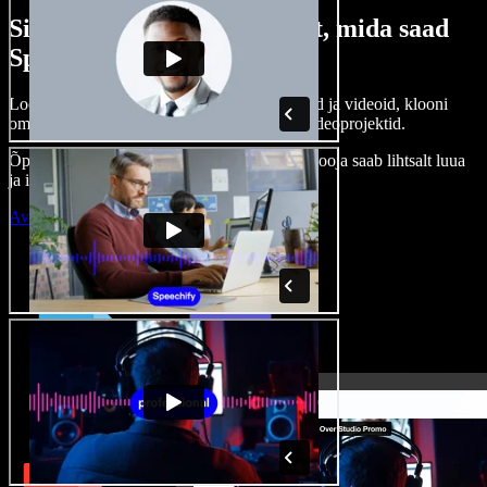
Siin on vaid väike osa sellest, mida saad
Speechify Studioga teha.
Loo voice-over’eid, kasuta tasuta pilte, helisid ja videoid, klooni
oma häält ja pane kokku terviklikud audio-videoprojektid.
Õppimiskõver puudub, kõik töötab veebis – looja saab lihtsalt luua
ja ideed kiiresti ellu viia.
Ava Studio