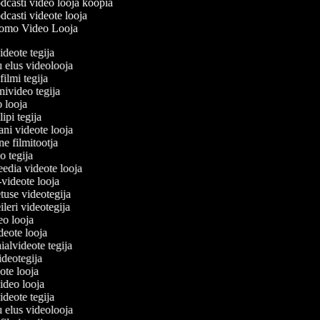
casti video looja koopia
casti videote looja
omo Video Looja
videote tegija
u elus videolooja
filmi tegija
onivideo tegija
eo looja
lipi tegija
ani videote looja
ine filmitootja
deo tegija
meedia videote looja
e-videote looja
etuse videotegija
reileri videotegija
deo looja
ideote looja
nialvideote tegija
videotegija
eote looja
video looja
videote tegija
u elus videolooja