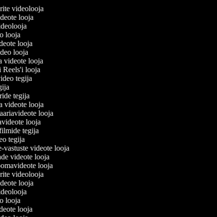
lerite videolooja
videote looja
videolooja
eo looja
ideote looja
ideo looja
a videote looja
i Reels'i looja
video tegija
egija
ride tegija
ra videote looja
ariavideote looja
videote looja
filmide tegija
deo tegija
e-vastuste videote looja
ade videote looja
oomavideote looja
lerite videolooja
videote looja
videolooja
eo looja
ideote looja