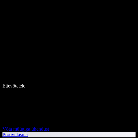
Ettevõtetele
Võta müügiga ühendust
Proovi tasuta