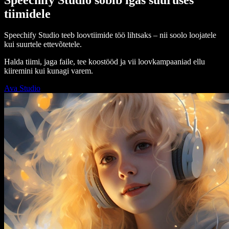
tiimidele
Speechify Studio teeb loovtiimide töö lihtsaks – nii soolo loojatele
kui suurtele ettevõtetele.
Halda tiimi, jaga faile, tee koostööd ja vii loovkampaaniad ellu
kiiremini kui kunagi varem.
Ava Studio