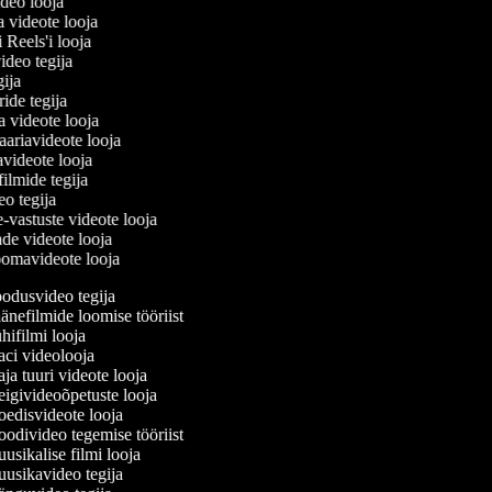
ideo looja
a videote looja
i Reels'i looja
video tegija
egija
ride tegija
ra videote looja
ariavideote looja
videote looja
filmide tegija
deo tegija
e-vastuste videote looja
ade videote looja
oomavideote looja
dusvideo tegija
nefilmide loomise tööriist
ifilmi looja
i videolooja
a tuuri videote looja
givideoõpetuste looja
disvideote looja
divideo tegemise tööriist
sikalise filmi looja
sikavideo tegija