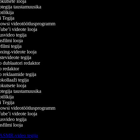
kutsete looja
tegija taustamuusika
õlkija
 Tegija
wsi videotöötlusprogramm
be’i videote looja
svideo tegija
filmi looja
lmi tegija
ing-videote looja
evideote tegija
dublaatori redaktor
 redaktor
 reklaamide tegija
ollaaži tegija
kutsete looja
tegija taustamuusika
õlkija
 Tegija
wsi videotöötlusprogramm
be’i videote looja
svideo tegija
filmi looja
ASMR-video tegija