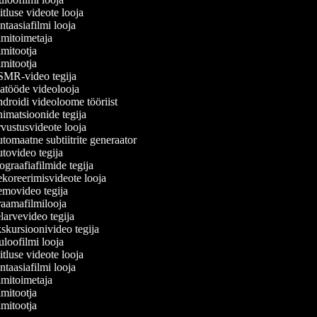
tluse videote looja
taasiafilmi looja
mitoimetaja
mitootja
mitootja
MR-video tegija
tööde videolooja
roidi videoloome tööriist
matsioonide tegija
ustusvideote looja
omaatne subtiitrite generaator
ovideo tegija
graafiafilmide tegija
oreerimisvideote looja
movideo tegija
aamafilmilooja
arvevideo tegija
kursioonivideo tegija
loofilmi looja
tluse videote looja
taasiafilmi looja
mitoimetaja
mitootja
mitootja