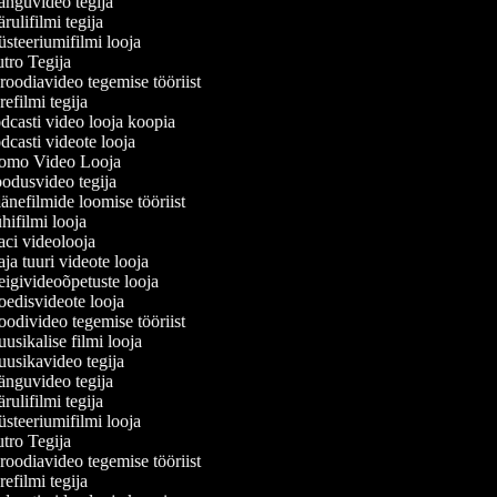
nguvideo tegija
ulifilmi tegija
teeriumifilmi looja
ro Tegija
oodiavideo tegemise tööriist
efilmi tegija
casti video looja koopia
casti videote looja
omo Video Looja
dusvideo tegija
nefilmide loomise tööriist
ifilmi looja
i videolooja
a tuuri videote looja
givideoõpetuste looja
disvideote looja
divideo tegemise tööriist
sikalise filmi looja
sikavideo tegija
nguvideo tegija
ulifilmi tegija
teeriumifilmi looja
ro Tegija
oodiavideo tegemise tööriist
efilmi tegija