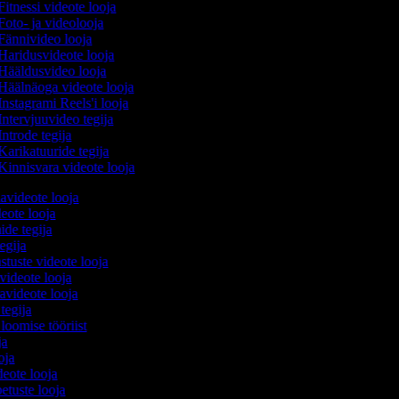
itnessi videote looja
Foto- ja videolooja
Fännivideo looja
Haridusvideote looja
Hääldusvideo looja
Häälnäoga videote looja
nstagrami Reels'i looja
Intervjuuvideo tegija
ntrode tegija
Karikatuuride tegija
Kinnisvara videote looja
avideote looja
eote looja
ide tegija
tegija
stuste videote looja
videote looja
videote looja
 tegija
 loomise tööriist
oja
ooja
ideote looja
etuste looja