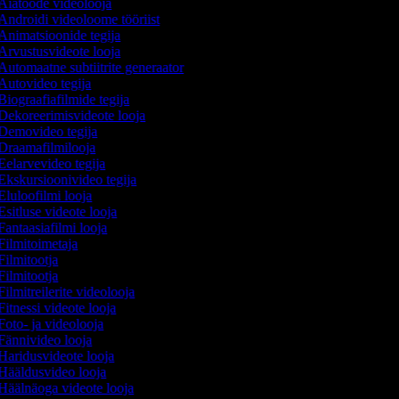
Aiatööde videolooja
Androidi videoloome tööriist
Animatsioonide tegija
Arvustusvideote looja
Automaatne subtiitrite generaator
Autovideo tegija
iograafiafilmide tegija
Dekoreerimisvideote looja
Demovideo tegija
Draamafilmilooja
Eelarvevideo tegija
Ekskursioonivideo tegija
Eluloofilmi looja
sitluse videote looja
antaasiafilmi looja
Filmitoimetaja
ilmitootja
ilmitootja
ilmitreilerite videolooja
itnessi videote looja
Foto- ja videolooja
Fännivideo looja
Haridusvideote looja
Hääldusvideo looja
Häälnäoga videote looja