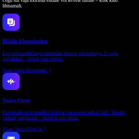
Olgu sul vaja tööriista endale või tervele tiimile – kõik käib
lihtsamalt.
Hääle kloonimine
Loo tehisintellektiga inimhääle kloone sekunditega. Ei vaja
paigaldust – töötab otse veebis.
Vaata hääle kloonimist
Voice Over
Loo reaalajas loomuliku kõlaga voice-over’eid AI abil. Tekstid,
videod, selgitused – ükskõik mis stiilis.
Vaata Voice Over’it